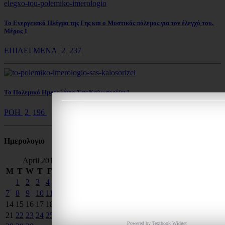
Το Ενεργειακό Πλέγμα της Γης και ο Μυστικός πόλεμος για τον έλεγχό του.
Μέρος 1
ΕΠΙΛΕΓΜΕΝΑ
2
237
Το Πολεμικό Ημερολόγιο Σας Καλωσορίζει !
ΡΟΗ
2
196
Ημερολoγιο
April 2014
M
T
W
T
F
S
S
1
2
3
4
5
6
7
8
9
10
11
12
13
14
15
16
17
18
19
20
21
22
23
24
25
26
27
Powered by
Textbook
Widget