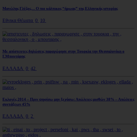
Μανώλης Γλέζος… Ο πιο κάλπικος “ήρωας” της Ελληνικής ιστορίας
Εθνικα Θέματα
0
10
Με απίστευτες δηλώσεις παραχώρησε στην Τουρκία την Θεσσαλονίκη ο
Γ.Μπουτάρης
ΕΛΛΑΔΑ
0
42
Εκλογές 2014 – Πριν ψηφίσω μην ξεχάσω: Απώλειες μισθών 38% – Απώλειες
συντάξεων 45%
ΕΛΛΑΔΑ
0
2