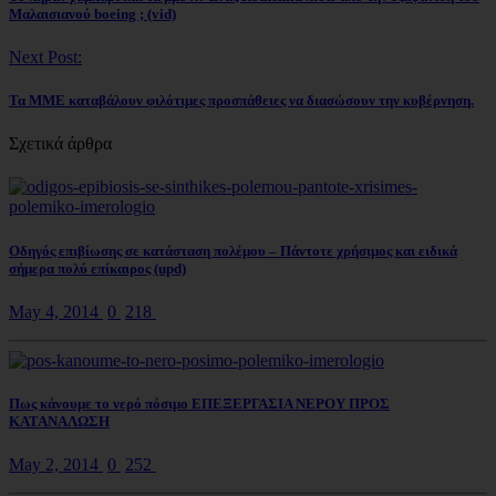
Μαλαισιανού boeing ; (vid)
Next Post:
Τα ΜΜΕ καταβάλουν φιλότιμες προσπάθειες να διασώσουν την κυβέρνηση.
Σχετικά άρθρα
Οδηγός επιβίωσης σε κατάσταση πολέμου – Πάντοτε χρήσιμος και ειδικά
σήμερα πολύ επίκαιρος (upd)
May 4, 2014
0
218
Πως κάνουμε το νερό πόσιμο ΕΠΕΞΕΡΓΑΣΙΑ ΝΕΡΟΥ ΠΡΟΣ
ΚΑΤΑΝΑΛΩΣΗ
May 2, 2014
0
252