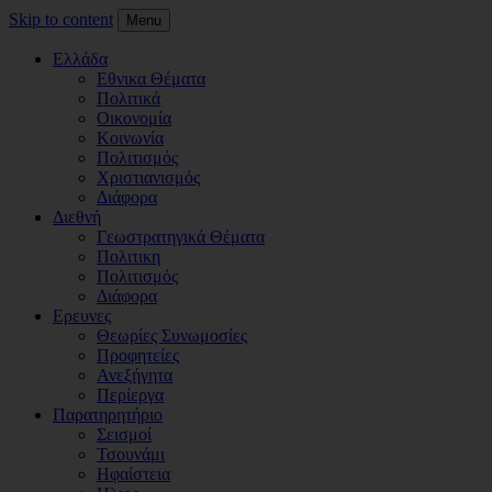
Skip to content
Menu
Ελλάδα
Εθνικα Θέματα
Πολιτικά
Οικονομία
Κοινωνία
Πολιτισμός
Χριστιανισμός
Διάφορα
Διεθνή
Γεωστρατηγικά Θέματα
Πολιτικη
Πολιτισμός
Διάφορα
Ερευνες
Θεωρίες Συνωμοσίες
Προφητείες
Ανεξήγητα
Περίεργα
Παρατηρητήριο
Σεισμοί
Τσουνάμι
Ηφαίστεια