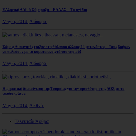
ΕΛληνική ΛΑϊκή Σύμπραξη – ΕΛΛΑΣ – Το σχέδιο
May 6, 2014
Διάφορα
Σάμος: Διακινητές έριξαν στη θάλασσα άλλους 24 μετανάστες – Τους βρήκαν
να παλεύουν με τα κύματα ανοιχτά του νησιού!
May 6, 2014
Διάφορα
Η ρηματική διακοίνωση της Τουρκίας για την οριοθέτηση της ΑΟΖ με το
ψευδοκράτος
May 6, 2014
Διεθνή
Τελευταία Άρθρα