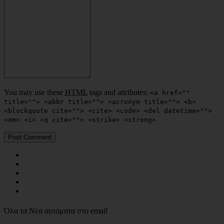
You may use these
HTML
tags and attributes:
<a href=""
title=""> <abbr title=""> <acronym title=""> <b>
<blockquote cite=""> <cite> <code> <del datetime="">
<em> <i> <q cite=""> <strike> <strong>
Όλα τα Νέα αυτόματα στο email