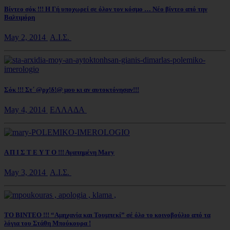
Βίντεο σόκ !!! Η Γή υποχωρεί σε όλον τον κόσμο … Νέο βίντεο από την
Βαλτιμόρη
May 2, 2014
Α.Ι.Σ.
Σόκ !!! Στ΄ @ρχ!δ!@ μου κι αν αυτοκτόνησαν!!!
May 4, 2014
ΕΛΛΑΔΑ
Α Π Ι Σ Τ Ε Υ Τ Ο !!! Αγαπημένη Mary
May 3, 2014
Α.Ι.Σ.
ΤΟ ΒΙΝΤΕΟ !!! “Αμηχανία και Τουμπεκί” σέ όλο το κοινοβούλιο από τα
λόγια του Στάθη Μπούκουρα !