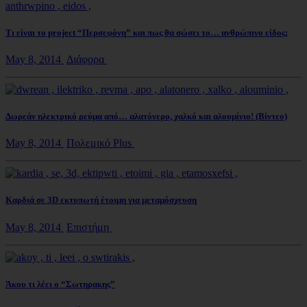
Τι είναι το project “Περσεφόνη” και πως θα σώσει το… ανθρώπινο είδος;
May 8, 2014
Διάφορα
Δωρεάν ηλεκτρικό ρεύμα από… αλατόνερο, χαλκό και αλουμίνιο! (Βίντεο)
May 8, 2014
Πολεμικό Plus
Καρδιά σε 3D εκτυπωτή έτοιμη για μεταμόσχευση
May 8, 2014
Επιστήμη
Άκου τι λέει ο “Σωτηρακης”