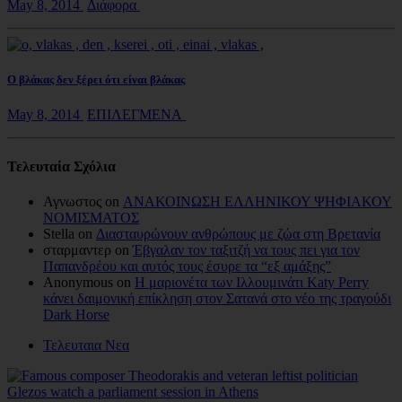
May 8, 2014
Διάφορα
Ο βλάκας δεν ξέρει ότι είναι βλάκας
May 8, 2014
ΕΠΙΛΕΓΜΕΝΑ
Τελευταία Σχόλια
Αγνωστος on
ΑΝΑΚΟΙΝΩΣΗ ΕΛΛΗΝΙΚΟΥ ΨΗΦΙΑΚΟΥ
ΝΟΜΙΣΜΑΤΟΣ
Stella on
Διασταυρώνουν ανθρώπους με ζώα στη Βρετανία
σταρμαντερ on
Έβγαλαν τον ταξιτζή να τους πει για τον
Παπανδρέου και αυτός τους έσυρε τα “εξ αμάξης”
Anonymous on
Η μαριονέτα των Ιλλουμινάτι Katy Perry
κάνει δαιμονική επίκληση στον Σατανά στο νέο της τραγούδι
Dark Horse
Τελευταια Νεα