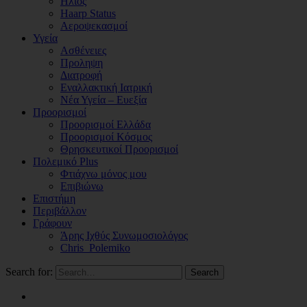
Ηλιος
Haarp Status
Αεροψεκασμοί
Υγεία
Ασθένειες
Προληψη
Διατροφή
Εναλλακτική Ιατρική
Νέα Υγεία – Ευεξία
Προορισμοί
Προορισμοί Ελλάδα
Προορισμοί Κόσμος
Θρησκευτικοί Προορισμοί
Πολεμικό Plus
Φτιάχνω μόνος μου
Επιβιώνω
Επιστήμη
Περιβάλλον
Γράφουν
Άρης Ιχθύς Συνωμοσιολόγος
Chris_Polemiko
Search for:
Search