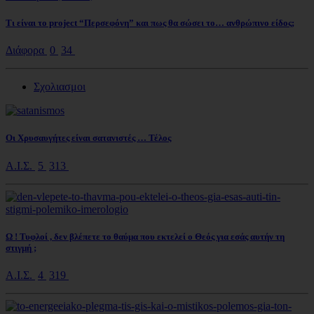
Τι είναι το project “Περσεφόνη” και πως θα σώσει το… ανθρώπινο είδος;
Διάφορα
0
34
Σχολιασμοι
Οι Χρυσαυγήτες είναι σατανιστές … Τέλος
Α.Ι.Σ.
5
313
Ω ! Τυφλοί , δεν βλέπετε το θαύμα που εκτελεί ο Θεός για εσάς αυτήν τη
στιγμή ;
Α.Ι.Σ.
4
319