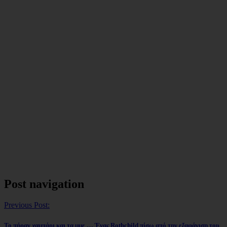
Post navigation
Previous Post:
Το πήραν χαμπάρι και τα μμε … Ένας Rothchild πίσω από την εξαφάνιση του