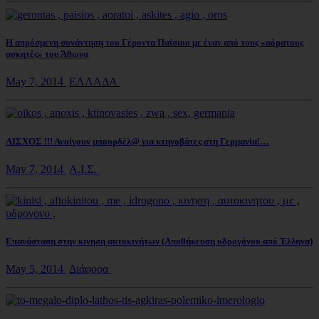
Η απρόσμενη συνάντηση του Γέροντα Παΐσιου με έναν από τους «αόρατους
ασκητές» του Άθωνα
May 7, 2014
ΕΛΛΑΔΑ
ΑΙΣΧΟΣ !!! Ανοίγουν μπουρδέλ@ για κτηνοβάτες στη Γερμανία!…
May 7, 2014
Α.Ι.Σ.
Επανάσταση στην κινηση αυτοκινήτων (Αποθήκευση υδρογόνου από Έλληνα)
May 5, 2014
Διάφορα