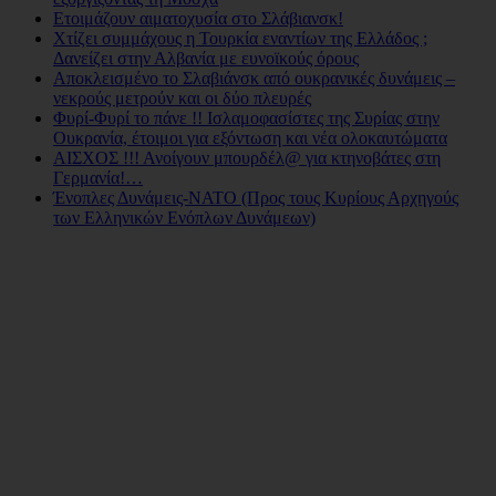
Ετοιμάζουν αιματοχυσία στο Σλάβιανσκ!
Χτίζει συμμάχους η Τουρκία εναντίων της Ελλάδος ;
Δανείζει στην Αλβανία με ευνοϊκούς όρους
Αποκλεισμένο το Σλαβιάνσκ από ουκρανικές δυνάμεις –
νεκρούς μετρούν και οι δύο πλευρές
Φυρί-Φυρί το πάνε !! Ισλαμοφασίστες της Συρίας στην
Ουκρανία, έτοιμοι για εξόντωση και νέα ολοκαυτώματα
ΑΙΣΧΟΣ !!! Ανοίγουν μπουρδέλ@ για κτηνοβάτες στη
Γερμανία!…
Ένοπλες Δυνάμεις-ΝΑΤΟ (Προς τους Κυρίους Αρχηγούς
των Ελληνικών Ενόπλων Δυνάμεων)