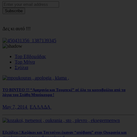
Δες κι αυτό !!!
Top Εβδομάδας
Top Μήνα
Σχόλια
ΤΟ ΒΙΝΤΕΟ !!! “Αμηχανία και Τουμπεκί” σέ όλο το κοινοβούλιο από τα
λόγια του Στάθη Μπούκουρα !
May 7, 2014
ΕΛΛΑΔΑ
Εξελίξεις ! Κοζάκοι και Τσετσένοι έκαναν “απόβαση” στην Ουκρανία και