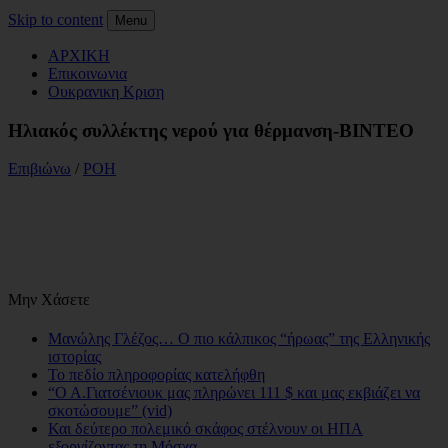
Skip to content
Menu
ΑΡΧΙΚΗ
Επικοινωνια
Ουκρανικη Κριση
Ηλιακός συλλέκτης νερού για θέρμανση-ΒΙΝΤΕΟ
Επιβιώνω
/
ΡΟΗ
Μην Χάσετε
Μανώλης Γλέζος… Ο πιο κάλπικος “ήρωας” της Ελληνικής
ιστορίας
Το πεδίο πληροφορίας κατελήφθη
“Ο Α.Γιατσένιουκ μας πληρώνει 111 $ και μας εκβιάζει να
σκοτώσουμε” (vid)
Και δεύτερο πολεμικό σκάφος στέλνουν οι ΗΠΑ
εξοργίζοντας τη Μόσχα