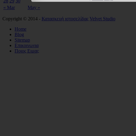
28
29
30
« Mar
May »
Copyright © 2014 -
Κατασκευή ιστοσελίδας
Velvet Studio
Home
Blog
Sitemap
Επικοινωνια
Ποιος Ειμαι;