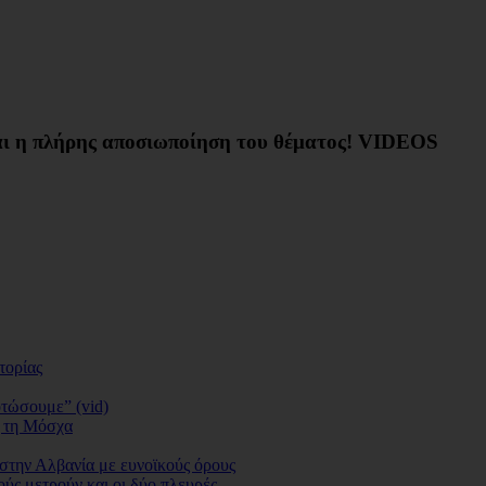
ι η πλήρης αποσιωποίηση του θέματος! VIDEOS
τορίας
οτώσουμε” (vid)
ς τη Μόσχα
 στην Αλβανία με ευνοϊκούς όρους
ύς μετρούν και οι δύο πλευρές