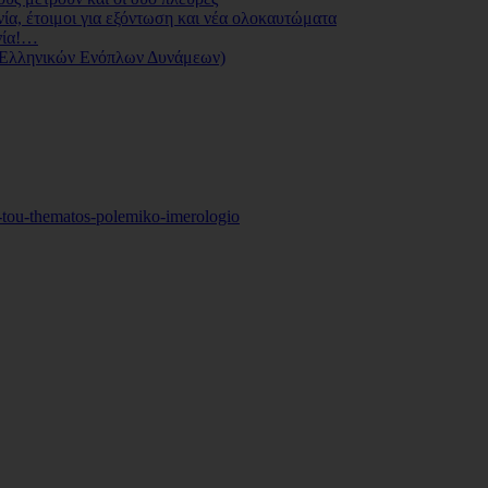
ία, έτοιμοι για εξόντωση και νέα ολοκαυτώματα
νία!…
 Ελληνικών Ενόπλων Δυνάμεων)