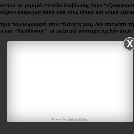
ιστικά το χαμηλό επίπεδο διαβίωσης λόγο “εξαναγκαστ
ρδίζουν υπέρογκα ποσά απο τους ηθικά και υλικά εξαπ
τημα που κυριαρχεί στον πλανήτη μας, δεν επιτρέπει 
σμο και “διευθύνουν” το πολιτικό σύστημα σχεδόν όλων
Powered by
Textbook
Widget