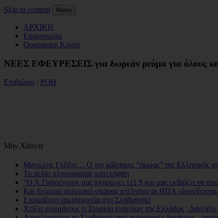
Skip to content
Menu
ΑΡΧΙΚΗ
Επικοινωνια
Ουκρανικη Κριση
ΝΕΕΣ ΕΦΕΥΡΕΣΕΙΣ για δωρεάν ρεύμα για όλους κα
Επιβιώνω
/
ΡΟΗ
Μην Χάσετε
Μανώλης Γλέζος… Ο πιο κάλπικος “ήρωας” της Ελληνικής ισ
Το πεδίο πληροφορίας κατελήφθη
“Ο Α.Γιατσένιουκ μας πληρώνει 111 $ και μας εκβιάζει να σκ
Και δεύτερο πολεμικό σκάφος στέλνουν οι ΗΠΑ εξοργίζοντα
Ετοιμάζουν αιματοχυσία στο Σλάβιανσκ!
Χτίζει συμμάχους η Τουρκία εναντίων της Ελλάδος ; Δανείζει
Αποκλεισμένο το Σλαβιάνσκ από ουκρανικές δυνάμεις – νεκρο