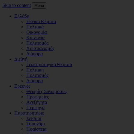
Skip to content
Menu
Ελλάδα
Εθνικα Θέματα
Πολιτικά
Οικονομία
Κοινωνία
Πολιτισμός
Χριστιανισμός
Διάφορα
Διεθνή
Γεωστρατηγικά Θέματα
Πολιτικη
Πολιτισμός
Διάφορα
Ερευνες
Θεωρίες Συνωμοσίες
Προφητείες
Ανεξήγητα
Περίεργα
Παρατηρητήριο
Σεισμοί
Τσουνάμι
Ηφαίστεια