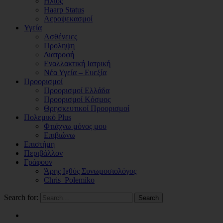
Ηλιος
Haarp Status
Αεροψεκασμοί
Υγεία
Ασθένειες
Προληψη
Διατροφή
Εναλλακτική Ιατρική
Νέα Υγεία – Ευεξία
Προορισμοί
Προορισμοί Ελλάδα
Προορισμοί Κόσμος
Θρησκευτικοί Προορισμοί
Πολεμικό Plus
Φτιάχνω μόνος μου
Επιβιώνω
Επιστήμη
Περιβάλλον
Γράφουν
Άρης Ιχθύς Συνωμοσιολόγος
Chris_Polemiko
Search for:
Search