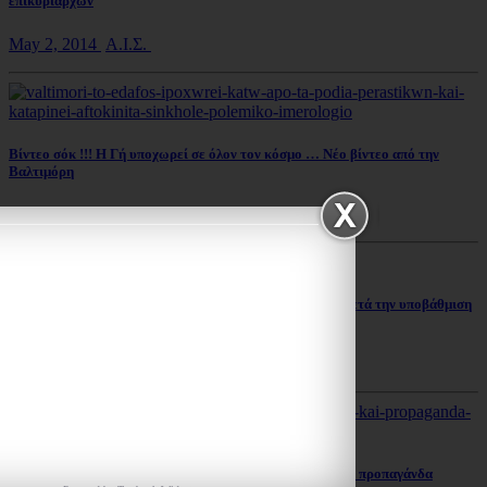
επικυρίαρχων
May 2, 2014
Α.Ι.Σ.
Βίντεο σόκ !!! Η Γή υποχωρεί σε όλον τον κόσμο … Νέο βίντεο από την
Βαλτιμόρη
May 2, 2014
Α.Ι.Σ.
Γελάει ο κόσμος.. Ένα βήμα πριν τα σκουπίδια η Ρωσία μετά την υποβάθμιση
σε ΒΒΒ-
April 29, 2014
Γεωστρατηγικά Θέματα
Καθεστώς Ομπάμα – πλούσio σε αλαζονεία, υπεροψία και προπαγάνδα