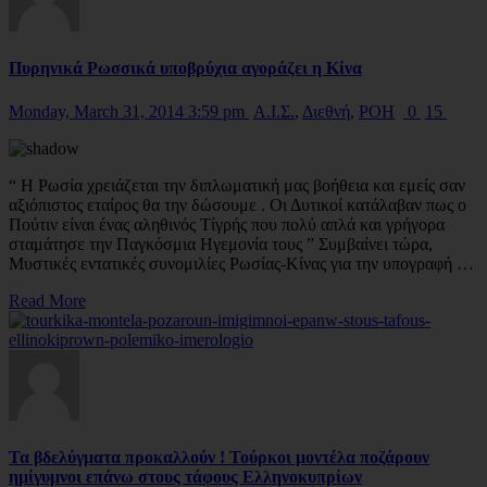
Πυρηνικά Ρωσσικά υποβρύχια αγοράζει η Κίνα
Monday, March 31, 2014 3:59 pm
Α.Ι.Σ.
,
Διεθνή
,
ΡΟΗ
0
15
“ Η Ρωσία χρειάζεται την διπλωματική μας βοήθεια και εμείς σαν
αξιόπιστος εταίρος θα την δώσουμε . Οι Δυτικοί κατάλαβαν πως ο
Πούτιν είναι ένας αληθινός Τίγρής που πολύ απλά και γρήγορα
σταμάτησε την Παγκόσμια Ηγεμονία τους ” Συμβαίνει τώρα,
Μυστικές εντατικές συνομιλίες Ρωσίας-Κίνας για την υπογραφή …
Read More
Τα βδελύγματα προκαλλούν ! Τούρκοι μοντέλα ποζάρουν
ημίγυμνοι επάνω στους τάφους Ελληνοκυπρίων