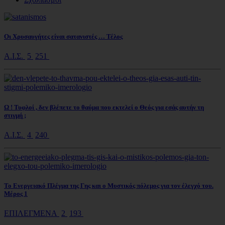
Οι Χρυσαυγήτες είναι σατανιστές … Τέλος
Α.Ι.Σ.
5
251
Ω ! Τυφλοί , δεν βλέπετε το θαύμα που εκτελεί ο Θεός για εσάς αυτήν τη
στιγμή ;
Α.Ι.Σ.
4
240
Το Ενεργειακό Πλέγμα της Γης και ο Μυστικός πόλεμος για τον έλεγχό του.
Μέρος 1
ΕΠΙΛΕΓΜΕΝΑ
2
193