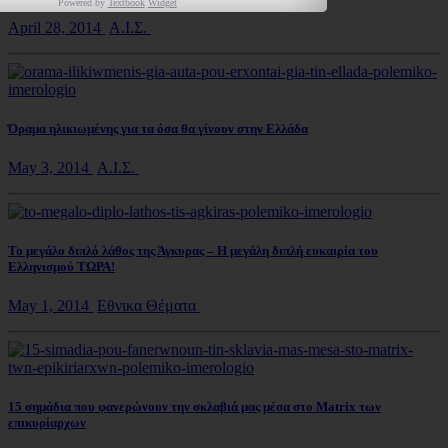
Powered by
Textbook
Widget
April 28, 2014
Α.Ι.Σ.
Όραμα ηλικιωμένης για τα όσα θα γίνουν στην Ελλάδα
May 3, 2014
Α.Ι.Σ.
Το μεγάλο διπλό λάθος της Άγκυρας – Η μεγάλη διπλή ευκαιρία του
Ελληνισμού ΤΩΡΑ!
May 1, 2014
Εθνικα Θέματα
15 σημάδια που φανερώνουν την σκλαβιά μας μέσα στο Matrix των
επικυρίαρχων