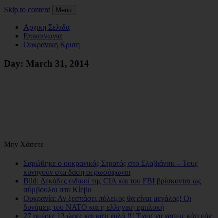
Skip to content
Menu
Αρχικη Σελιδα
Επικοινωνια
Ουκρανικη Κριση
Day:
March 31, 2014
Μην Χάσετε
Σαρώθηκε ο ουκρανικός Στρατός στο Σλαβιάνσκ – Τους
κυνηγούν στα δάση οι ρωσόφωνοι
Bild: Δεκάδες ειδικοί της CIA και του FBI βρίσκονται ως
σύμβουλοι στο Κίεβο
Ουκρανία: Αν ξεσπάσει πόλεμος θα είναι μεγάλος! Οι
δυνάμεις του NATO και η ελληνική εμπλοκή
27 ημέρες 13 ώρες και κάτι ψιλά !!! Έχεις να χάσεις κάτι εάν