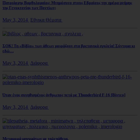
Πατριάρχης Βαρθολομαίος: Μνημόσυνο στους Εβραίους την ημέρα μνήμης
της Γενοκτονίας των Ποντίων;
May 3, 2014
Εθνικα Θέματα
ΣΟΚ! Τη «Βίβλο» των άθεων μοιράζουν στα βρετανικά σχολεία! Σύντομα κι
εδώ…
May 3, 2014
Διάφορα
Όταν ένας συνηθισμένος άνθρωπος πετά με Thunderbird F-16 [Βίντεο]
May 3, 2014
Διάφορα
Μεταφορά μηνυμάτων με τηλεπάθεια.