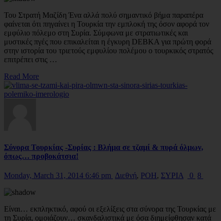
Του Στρατή Μαζίδη Ένα αλλά πολύ σημαντικό βήμα παραπέρα
φαίνεται ότι πηγαίνει η Τουρκία την εμπλοκή της όσον αφορά τον
εμφύλιο πόλεμο στη Συρία. Σύμφωνα με στρατιωτικές και
μυστικές πγές που επικαλείται η έγκυρη DEBKA για πρώτη φορά
στην ιστορία του τριετούς εμφυλίου πολέμου o τουρκικός στρατός
επιτρέπει στις …
Read More
Σύνορα Τουρκίας -Συρίας : Βλήμα σε τζαμί & πυρά όλμων,
όπως… προβοκάτσια!
Monday, March 31, 2014 6:46 pm
Διεθνή
,
ΡΟΗ
,
ΣΥΡΙΑ
0
8
Είναι… εκπληκτικό, αφού οι εξελίξεις στα σύνορα της Τουρκίας με
τη Συρία, ομοιάζουν… σκανδαλιστικά με όσα διημείφθησαν κατά