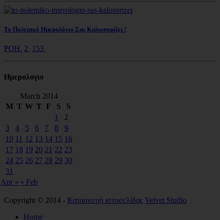
Το Πολεμικό Ημερολόγιο Σας Καλωσορίζει !
ΡΟΗ
2
153
Ημερολoγιο
March 2014
M
T
W
T
F
S
S
1
2
3
4
5
6
7
8
9
10
11
12
13
14
15
16
17
18
19
20
21
22
23
24
25
26
27
28
29
30
31
Apr »
« Feb
Copyright © 2014 -
Κατασκευή ιστοσελίδας
Velvet Studio
Home