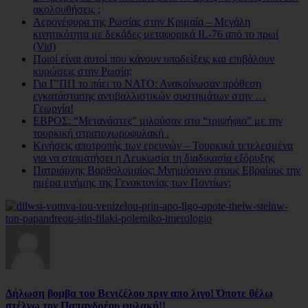
ακολουθήσεις ;
Αερογέφυρα της Ρωσίας στην Κριμαία – Μεγάλη
κινητικότητα με δεκάδες μεταφορικά IL-76 από το πρωί
(Vid)
Ποιοί είναι αυτοί που κάνουν υποδείξεις και επιβάλουν
κυρώσεις στην Ρωσία;
Για Γ’ΠΠ το πάει το ΝΑΤΟ: Ανακοίνωσαν πρόθεση
εγκατάστασης αντιβαλλιστικών συστημάτων στην …
Γεωργία!
ΕΒΡΟΣ: “Μετανάστες” μιλούσαν στο “τριψήφιο” με την
τουρκική στρατοχωροφυλακή .
Κινήσεις αποτροπής των ερευνών – Τουρκικά τετελεσμένα
για να σταματήσει η Λευκωσία τη διαδικασία εξόρυξης
Πατριάρχης Βαρθολομαίος: Μνημόσυνο στους Εβραίους την
ημέρα μνήμης της Γενοκτονίας των Ποντίων;
Δήλωση βομβα του Βενιζέλου πριν απο λιγο! Όποτε θέλω
στέλνω τον Παπανδρέου φυλακή!!