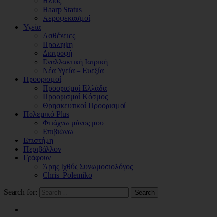
Ηλιος
Haarp Status
Αεροψεκασμοί
Υγεία
Ασθένειες
Προληψη
Διατροφή
Εναλλακτική Ιατρική
Νέα Υγεία – Ευεξία
Προορισμοί
Προορισμοί Ελλάδα
Προορισμοί Κόσμος
Θρησκευτικοί Προορισμοί
Πολεμικό Plus
Φτιάχνω μόνος μου
Επιβιώνω
Επιστήμη
Περιβάλλον
Γράφουν
Άρης Ιχθύς Συνωμοσιολόγος
Chris_Polemiko
Search for:
Search