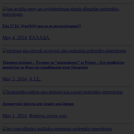
Σόκ !!! Στ΄ @ρχ!δ!@ μου κι αν αυτοκτόνησαν!!!
May 4, 2014
ΕΛΛΑΔΑ
Τύμπανα πολέμου – Έτοιμοι να “μπουκάρουν” οι Ρώσοι – Στο συμβούλιο
ασφαλείας το θέμα της εκκαθάρισης στην Ουκρανία
May 2, 2014
Α.Ι.Σ.
Λευκαντικό πήλινγκ απο λεμόνι και ζάχαρη
May 1, 2014
Φτιάχνω μόνος μου