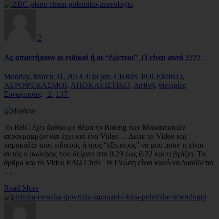
2
Ας απαντήσουν οι ειδικοί ή οι “έξυπνοι” Τί είναι αυτό ????
Monday, March 31, 2014 4:30 pm
CHRIS_POLEMIKO
,
ΑΕΡΟΨΕΚΑΣΜΟΙ
,
ΑΠΟΚΛΕΙΣΤΙΚΟ
,
Διεθνή
,
Θεωρίες
Συνωμοσίες
2
137
To BBC έχει άρθρο με θέμα το Boieng των Μαλαισιανών
αερογραμμών και έχει και ένα Video… Δείτε το Video και
παρακαλώ τους ειδικούς ή τους “έξυπνους” να μου πουν τι είναι
αυτός ο σωλήνας που δείχνει στο 0.29 έως 0.32 και τι βγάζει. Το
άρθρο και το Video ΕΔΩ Chris_ Η Γνώση είναι καλό να Διαδίδεται
…
Read More