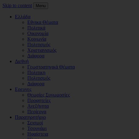
Skip to content
Menu
Ελλάδα
Εθνικα Θέματα
Πολιτικά
Οικονομία
Κοινωνία
Πολιτισμός
Χριστιανισμός
Διάφορα
Διεθνή
Γεωστρατηγικά Θέματα
Πολιτικη
Πολιτισμός
Διάφορα
Ερευνες
Θεωρίες Συνωμοσίες
Προφητείες
Ανεξήγητα
Περίεργα
Παρατηρητήριο
Σεισμοί
Τσουνάμι
Ηφαίστεια