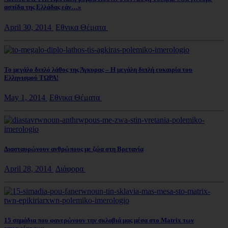
ασπίδα της Ελλάδας εάν…»
April 30, 2014
Εθνικα Θέματα
Το μεγάλο διπλό λάθος της Άγκυρας – Η μεγάλη διπλή ευκαιρία του
Ελληνισμού ΤΩΡΑ!
May 1, 2014
Εθνικα Θέματα
Διασταυρώνουν ανθρώπους με ζώα στη Βρετανία
April 28, 2014
Διάφορα
15 σημάδια που φανερώνουν την σκλαβιά μας μέσα στο Matrix των