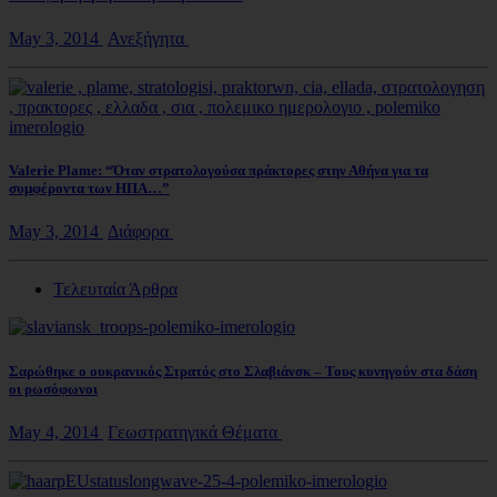
May 3, 2014
Ανεξήγητα
Valerie Plame: “Όταν στρατολογούσα πράκτορες στην Αθήνα για τα
συμφέροντα των ΗΠΑ…”
May 3, 2014
Διάφορα
Τελευταία Άρθρα
Σαρώθηκε ο ουκρανικός Στρατός στο Σλαβιάνσκ – Τους κυνηγούν στα δάση
οι ρωσόφωνοι
May 4, 2014
Γεωστρατηγικά Θέματα