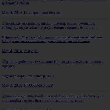
η ελληνική εμπλοκή
May 4, 2014
Γεωστρατηγικά Θέματα
Ό Αρχάγγελος Μιχαήλ, ό Ταξιάρχης, με την πανοπλία του και το σπαθί στο
δεξί χέρι του, στεκόταν πλάι μου, χαμογελαστός και ολοζώντανος!
May 4, 2014
Διάφορα
Ψυχρός πόλεμος – Ντοκιμαντέρ [ 53' ]
May 3, 2014
ΝΤΟΚΙΜΑΝΤΕΡ