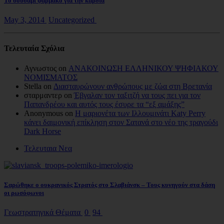
Το σουσάμι φάρμακο για την καρδιά
May 3, 2014
Uncategorized
Τελευταία Σχόλια
Αγνωστος on
ΑΝΑΚΟΙΝΩΣΗ ΕΛΛΗΝΙΚΟΥ ΨΗΦΙΑΚΟΥ
ΝΟΜΙΣΜΑΤΟΣ
Stella on
Διασταυρώνουν ανθρώπους με ζώα στη Βρετανία
σταρμαντερ on
Έβγαλαν τον ταξιτζή να τους πει για τον
Παπανδρέου και αυτός τους έσυρε τα “εξ αμάξης”
Anonymous on
Η μαριονέτα των Ιλλουμινάτι Katy Perry
κάνει δαιμονική επίκληση στον Σατανά στο νέο της τραγούδι
Dark Horse
Τελευταια Νεα
Σαρώθηκε ο ουκρανικός Στρατός στο Σλαβιάνσκ – Τους κυνηγούν στα δάση
οι ρωσόφωνοι
Γεωστρατηγικά Θέματα
0
94