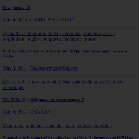
Συγκρίσεις…..!!
May 4, 2014
CHRIS_POLEMIKO
Bild: Δεκάδες ειδικοί της CIA και του FBI βρίσκονται ως σύμβουλοι στο
Κίεβο
May 4, 2014
Γεωστρατηγικά Θέματα
Σόκ !!! Στ΄ @ρχ!δ!@ μου κι αν αυτοκτόνησαν!!!
May 4, 2014
ΕΛΛΑΔΑ
Ουκρανία: Αν ξεσπάσει πόλεμος θα είναι μεγάλος! Οι δυνάμεις του NATO και