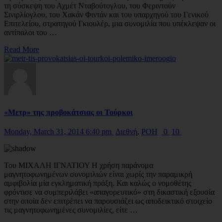
τη σύσκεψη του Αχμέτ Νταβούτογλου, του Φεριντούν
Σινιρλίογλου, του Χακάν Φιντάν και του υπαρχηγού του Γενικού
Επιτελείου, στρατηγού Γκιουλέρ, μια συνομιλία που υπέκλεψαν οι
αντίπαλοι του …
Read More
«Μετρ» της προβοκάτσιας οι Τούρκοι
Monday, March 31, 2014 6:40 pm
Διεθνή
,
ΡΟΗ
0
10
Του ΜΙΧΑΛΗ ΙΓΝΑΤΙΟΥ Η χρήση παράνομα
μαγνητοφωνημένων συνομιλιών είναι χωρίς την παραμικρή
αμφιβολία μία εγκληματική πράξη. Και καλώς ο νομοθέτης
φρόντισε να συμπεριλάβει «απαγορευτικό» στη δικαστική εξουσία
στην οποία δεν επιτρέπει να παρουσιάζει ως αποδεικτικό στοιχείο
τις μαγνητοφωνημένες συνομιλίες, είτε …