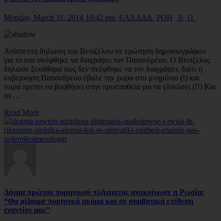
Monday, March 31, 2014 10:42 pm
ΕΛΛΑΔΑ
,
ΡΟΗ
0
11
Απίστευτη δηλωση του Βενιζέλου σε ερώτηση δημοσιογράφων
για το εαν σκέφθηκε να διαγράψει τον Παπανδρέου. Ο Βενιζελος
δηλωσε ξεκάθαρα πως δεν σκέφθηκε να τον διαγράψει, διότι η
κυβερνηση Παπανδρεου έβαλε την χωρα στο μνημόνιο (!) και
τωρα πρεπει να βοηθήσει στην προσπαθεια για να γλιτώσει (!!) Και
το …
Read More
Δόγμα πρώτου πυρηνικού πλήγματος ανακοίνωσε η Ρωσία:
“Θα ρίξουμε πυρηνικά ακόμα και σε συμβατική επίθεση
εναντίον μας”