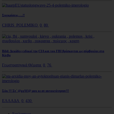
Συγκρίσεις…..!!
CHRIS_POLEMIKO
0
80
Bild: Δεκάδες ειδικοί της CIA και του FBI βρίσκονται ως σύμβουλοι στο
Κίεβο
Γεωστρατηγικά Θέματα
0
76
Σόκ !!! Στ΄ @ρχ!δ!@ μου κι αν αυτοκτόνησαν!!!
ΕΛΛΑΔΑ
0
430
Σχολιασμοι