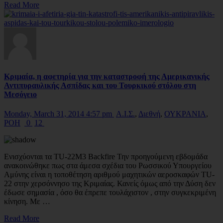
Read More
Κριμαία, η αφετηρία για την καταστροφή της Αμερικανικής
Αντιπυραυλικής Ασπίδας και του Τουρκικού στόλου στη
Μεσόγειο
Monday, March 31, 2014 4:57 pm
Α.Ι.Σ.
,
Διεθνή
,
ΟΥΚΡΑΝΙΑ
,
ΡΟΗ
0
12
Ενισχύονται τα TU-22M3 Backfire Την προηγούμενη εβδομάδα
ανακοινώθηκε πως στα άμεσα σχέδια του Ρωσσικού Υπουργείου
Αμύνης είναι η τοποθέτηση αριθμού μαχητικών αεροσκαφών TU-
22 στην χερσόννησο της Κριμαίας. Κανείς όμως από την Δύση δεν
έδωσε σημασία , όσο θα έπρεπε τουλάχιστον , στην συγκεκριμένη
κίνηση. Με …
Read More