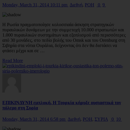
Monday, March 31, 2014 10:11 pm
Διεθνή
,
ΡΟΗ
0
9
H Ρωσία πραγματοποίησε κολοσσιαία άσκηση στρατηγικών
πυραυλικών δυνάμεων με την συμμετοχή 10.000 στρατιωτών και
1.000 πυραυλικών συστημάτων και εξοπλισμού από περισσότερες
από 30 μονάδες, στo πεδίο βολής του Omsk και του Orenburg στη
Σιβηρία στα νότια Ουράλια, δείχνοντας ότι δεν θα διστάσει να
φτάσει μέχρι και σε …
Read More
ΕΠΙΚΙΝΔΥΝΗ εμπλοκή. Η Τουρκία κήρυξε ουσιαστικά τον
πόλεμο στη Συρία
Monday, March 31, 2014 6:58 pm
Διεθνή
,
ΡΟΗ
,
ΣΥΡΙΑ
0
10