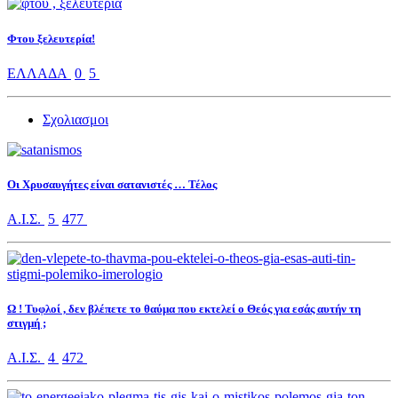
Φτου ξελευτερία!
ΕΛΛΑΔΑ
0
5
Σχολιασμοι
Οι Χρυσαυγήτες είναι σατανιστές … Τέλος
Α.Ι.Σ.
5
477
Ω ! Τυφλοί , δεν βλέπετε το θαύμα που εκτελεί ο Θεός για εσάς αυτήν τη
στιγμή ;
Α.Ι.Σ.
4
472