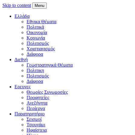
Skip to content
Menu
Ελλάδα
Εθνικα Θέματα
Πολιτικά
Οικονομία
Κοινωνία
Πολιτισμός
Χριστιανισμός
Διάφορα
Διεθνή
Γεωστρατηγικά Θέματα
Πολιτικη
Πολιτισμός
Διάφορα
Ερευνες
Θεωρίες Συνωμοσίες
Προφητείες
Ανεξήγητα
Περίεργα
Παρατηρητήριο
Σεισμοί
Τσουνάμι
Ηφαίστεια