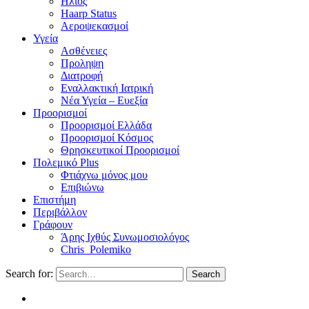
Ηλιος
Haarp Status
Αεροψεκασμοί
Υγεία
Ασθένειες
Προληψη
Διατροφή
Εναλλακτική Ιατρική
Νέα Υγεία – Ευεξία
Προορισμοί
Προορισμοί Ελλάδα
Προορισμοί Κόσμος
Θρησκευτικοί Προορισμοί
Πολεμικό Plus
Φτιάχνω μόνος μου
Επιβιώνω
Επιστήμη
Περιβάλλον
Γράφουν
Άρης Ιχθύς Συνωμοσιολόγος
Chris_Polemiko
Search for:
Search