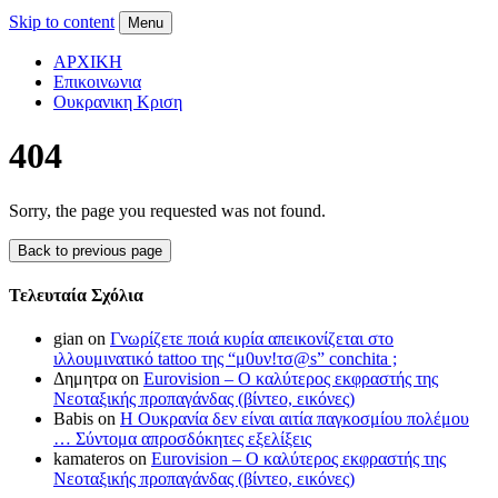
Skip to content
Menu
ΑΡΧΙΚΗ
Επικοινωνια
Ουκρανικη Κριση
404
Sorry, the page you requested was not found.
Back to previous page
Τελευταία Σχόλια
gian on
Γνωρίζετε ποιά κυρία απεικονίζεται στο
ιλλουμινατικό tattoo της “μ0υν!τσ@s” conchita ;
Δημητρα on
Eurovision – Ο καλύτερος εκφραστής της
Νεοταξικής προπαγάνδας (βίντεο, εικόνες)
Babis on
Η Ουκρανία δεν είναι αιτία παγκοσμίου πολέμου
… Σύντομα απροσδόκητες εξελίξεις
kamateros on
Eurovision – Ο καλύτερος εκφραστής της
Νεοταξικής προπαγάνδας (βίντεο, εικόνες)