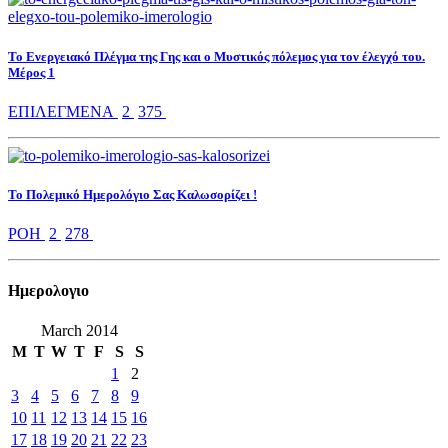
Το Ενεργειακό Πλέγμα της Γης και ο Μυστικός πόλεμος για τον έλεγχό του.
Μέρος 1
ΕΠΙΛΕΓΜΕΝΑ
2
375
Το Πολεμικό Ημερολόγιο Σας Καλωσορίζει !
ΡΟΗ
2
278
Ημερολoγιο
March 2014
M
T
W
T
F
S
S
1
2
3
4
5
6
7
8
9
10
11
12
13
14
15
16
17
18
19
20
21
22
23