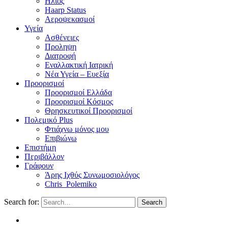
Ηλιος
Haarp Status
Αεροψεκασμοί
Υγεία
Ασθένειες
Προληψη
Διατροφή
Εναλλακτική Ιατρική
Νέα Υγεία – Ευεξία
Προορισμοί
Προορισμοί Ελλάδα
Προορισμοί Κόσμος
Θρησκευτικοί Προορισμοί
Πολεμικό Plus
Φτιάχνω μόνος μου
Επιβιώνω
Επιστήμη
Περιβάλλον
Γράφουν
Άρης Ιχθύς Συνωμοσιολόγος
Chris_Polemiko
Search for:
Search