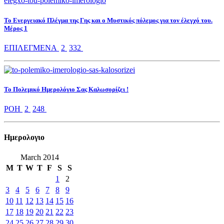
Το Ενεργειακό Πλέγμα της Γης και ο Μυστικός πόλεμος για τον έλεγχό του.
Μέρος 1
ΕΠΙΛΕΓΜΕΝΑ
2
332
Το Πολεμικό Ημερολόγιο Σας Καλωσορίζει !
ΡΟΗ
2
248
Ημερολoγιο
March 2014
M
T
W
T
F
S
S
1
2
3
4
5
6
7
8
9
10
11
12
13
14
15
16
17
18
19
20
21
22
23
24
25
26
27
28
29
30