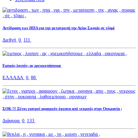
Αντίδραση των ΗΠΑ για την μετατροπή της Αγίας Σοφιάς σε τζαμί
Διεθνή
0
111
Εμπρός λοιπόν, ας χρεοκοπήσουμε
ΕΛΛΑΔΑ
0
88
ΣΟΚ !!! Ξένοι γιατροί αφαιρούν όργανα από νεκρούς στην Ουκρανία ;
Διάφορα
0
133