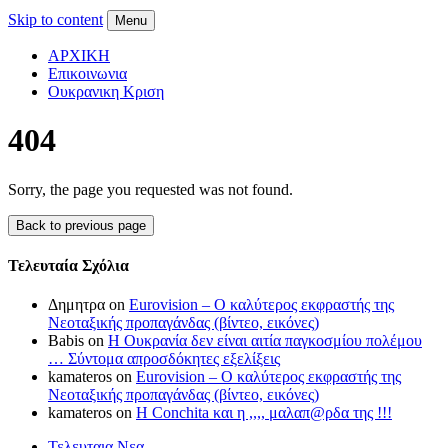
Skip to content
Menu
ΑΡΧΙΚΗ
Επικοινωνια
Ουκρανικη Κριση
404
Sorry, the page you requested was not found.
Back to previous page
Τελευταία Σχόλια
Δημητρα on
Eurovision – Ο καλύτερος εκφραστής της
Νεοταξικής προπαγάνδας (βίντεο, εικόνες)
Babis on
Η Ουκρανία δεν είναι αιτία παγκοσμίου πολέμου
… Σύντομα απροσδόκητες εξελίξεις
kamateros on
Eurovision – Ο καλύτερος εκφραστής της
Νεοταξικής προπαγάνδας (βίντεο, εικόνες)
kamateros on
Η Conchita και η ,,,, μαλαπ@ρδα της !!!
Τελευταια Νεα