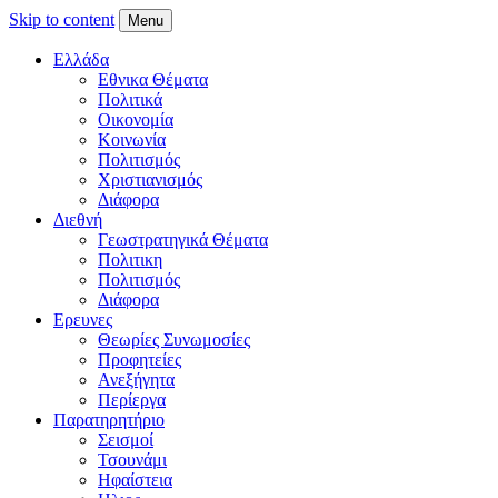
Skip to content
Menu
Ελλάδα
Εθνικα Θέματα
Πολιτικά
Οικονομία
Κοινωνία
Πολιτισμός
Χριστιανισμός
Διάφορα
Διεθνή
Γεωστρατηγικά Θέματα
Πολιτικη
Πολιτισμός
Διάφορα
Ερευνες
Θεωρίες Συνωμοσίες
Προφητείες
Ανεξήγητα
Περίεργα
Παρατηρητήριο
Σεισμοί
Τσουνάμι
Ηφαίστεια