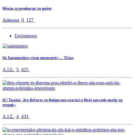
Θέκλα, η γυναίκα με το μούσι
Διάφορα
0
127
Σχολιασμοι
Οι Χρυσαυγήτες είναι σατανιστές … Τέλος
Α.Ι.Σ.
5
425
Ω ! Τυφλοί , δεν βλέπετε το θαύμα που εκτελεί ο Θεός για εσάς αυτήν τη
στιγμή ;
Α.Ι.Σ.
4
433