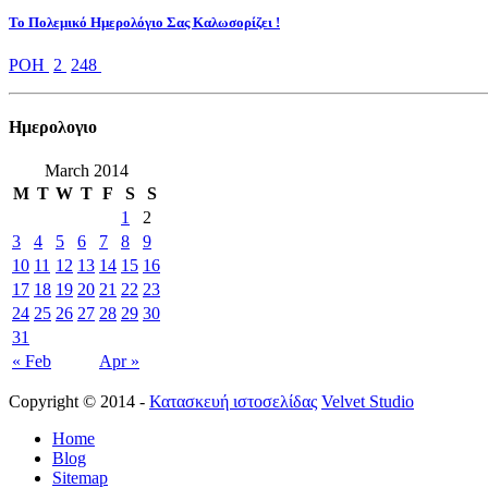
Το Πολεμικό Ημερολόγιο Σας Καλωσορίζει !
ΡΟΗ
2
248
Ημερολoγιο
March 2014
M
T
W
T
F
S
S
1
2
3
4
5
6
7
8
9
10
11
12
13
14
15
16
17
18
19
20
21
22
23
24
25
26
27
28
29
30
31
« Feb
Apr »
Copyright © 2014 -
Κατασκευή ιστοσελίδας
Velvet Studio
Home
Blog
Sitemap