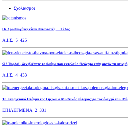
Σχολιασμοι
Οι Χρυσαυγήτες είναι σατανιστές … Τέλος
Α.Ι.Σ.
5
425
Ω ! Τυφλοί , δεν βλέπετε το θαύμα που εκτελεί ο Θεός για εσάς αυτήν τη στιγμή 
Α.Ι.Σ.
4
433
Το Ενεργειακό Πλέγμα της Γης και ο Μυστικός πόλεμος για τον έλεγχό του. Μέ
ΕΠΙΛΕΓΜΕΝΑ
2
331