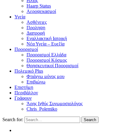
Ηλιος
Haarp Status
Αεροψεκασμοί
Υγεία
Ασθένειες
Προληψη
Διατροφή
Εναλλακτική Ιατρική
Νέα Υγεία – Ευεξία
Προορισμοί
Προορισμοί Ελλάδα
Προορισμοί Κόσμος
Θρησκευτικοί Προορισμοί
Πολεμικό Plus
Φτιάχνω μόνος μου
Επιβιώνω
Επιστήμη
Περιβάλλον
Γράφουν
Άρης Ιχθύς Συνωμοσιολόγος
Chris_Polemiko
Search for:
Search