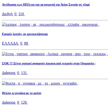
Αντίδραση των ΗΠΑ για την μετατροπή της Αγίας Σοφιάς σε τζαμί
Διεθνή
0
110
Εμπρός λοιπόν, ας χρεοκοπήσουμε
ΕΛΛΑΔΑ
0
88
ΣΟΚ !!! Ξένοι γιατροί αφαιρούν όργανα από νεκρούς στην Ουκρανία ;
Διάφορα
0
131
Θέκλα, η γυναίκα με το μούσι
Διάφορα
0
126