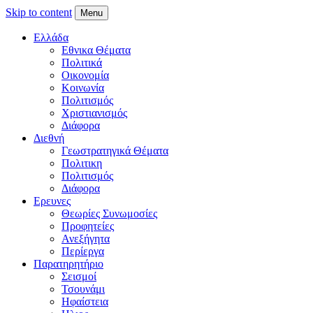
Skip to content
Menu
Ελλάδα
Εθνικα Θέματα
Πολιτικά
Οικονομία
Κοινωνία
Πολιτισμός
Χριστιανισμός
Διάφορα
Διεθνή
Γεωστρατηγικά Θέματα
Πολιτικη
Πολιτισμός
Διάφορα
Ερευνες
Θεωρίες Συνωμοσίες
Προφητείες
Ανεξήγητα
Περίεργα
Παρατηρητήριο
Σεισμοί
Τσουνάμι
Ηφαίστεια