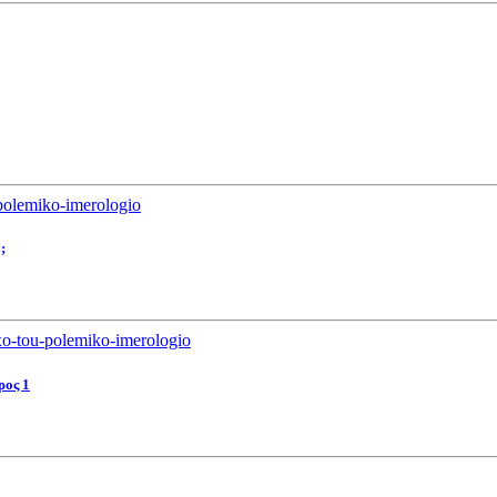
;
ρος 1