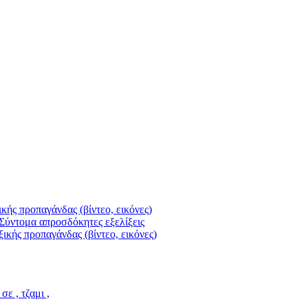
κής προπαγάνδας (βίντεο, εικόνες)
Σύντομα απροσδόκητες εξελίξεις
ικής προπαγάνδας (βίντεο, εικόνες)