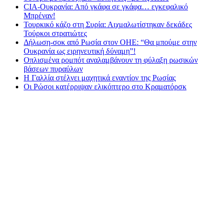
CIA-Ουκρανία: Από γκάφα σε γκάφα… εγκεφαλικό
Μπρέναν!
Τουρκικό κάζο στη Συρία: Αιχμαλωτίστηκαν δεκάδες
Τούρκοι στρατιώτες
Δήλωση-σοκ από Ρωσία στον ΟΗΕ: “Θα μπούμε στην
Ουκρανία ως ειρηνευτική δύναμη”!
Οπλισμένα ρομπότ αναλαμβάνουν τη φύλαξη ρωσικών
βάσεων πυραύλων
Η Γαλλία στέλνει μαχητικά εναντίον της Ρωσίας
Οι Ρώσοι κατέρριψαν ελικόπτερο στο Κραματόρσκ