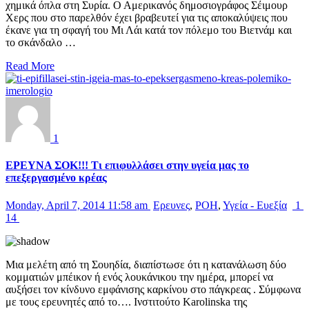
χημικά όπλα στη Συρία. Ο Αμερικανός δημοσιογράφος Σέιμουρ
Χερς που στο παρελθόν έχει βραβευτεί για τις αποκαλύψεις που
έκανε για τη σφαγή του Μι Λάι κατά τον πόλεμο του Βιετνάμ και
το σκάνδαλο …
Read More
1
ΕΡΕΥΝΑ ΣΟΚ!!! Τι επιφυλλάσει στην υγεία μας το
επεξεργασμένο κρέας
Monday, April 7, 2014 11:58 am
Ερευνες
,
ΡΟΗ
,
Υγεία - Ευεξία
1
14
Μια μελέτη από τη Σουηδία, διαπίστωσε ότι η κατανάλωση δύο
κομματιών μπέικον ή ενός λουκάνικου την ημέρα, μπορεί να
αυξήσει τον κίνδυνο εμφάνισης καρκίνου στο πάγκρεας . Σύμφωνα
με τους ερευνητές από το…. Ινστιτούτο Karolinska της