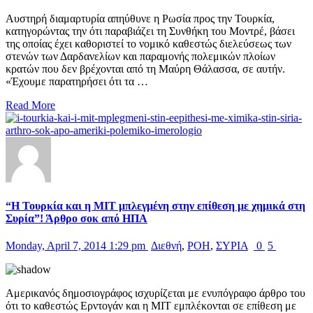
Αυστηρή διαμαρτυρία απηύθυνε η Ρωσία προς την Τουρκία,
κατηγορώντας την ότι παραβιάζει τη Συνθήκη του Μοντρέ, βάσει
της οποίας έχει καθοριστεί το νομικό καθεστώς διελεύσεως των
στενών των Δαρδανελίων και παραμονής πολεμικών πλοίων
κρατών που δεν βρέχονται από τη Μαύρη Θάλασσα, σε αυτήν.
«Έχουμε παρατηρήσει ότι τα …
Read More
“Η Τουρκία και η MIT μπλεγμένη στην επίθεση με χημικά στη
Συρία”! Άρθρο σοκ από ΗΠΑ
Monday, April 7, 2014 1:29 pm
Διεθνή
,
ΡΟΗ
,
ΣΥΡΙΑ
0
5
Αμερικανός δημοσιογράφος ισχυρίζεται με ενυπόγραφο άρθρο του
ότι το καθεστώς Ερντογάν και η MIT εμπλέκονται σε επίθεση με