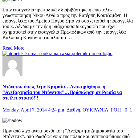
Στην εισαγγελία πρωτοδικών διαβιβάστηκε η επιστολή-
γνωστοποίηση Νίκου Δένδια προς την Ευτέρπη Κουτζαμάνη. Η
εισαγγελέας του Αρείου Πάγου ζητά να συσχετισθεί η παραγγελία
του κ. Δένδια με την ήδη υπάρχουσα δικογραφία που έχει
σχηματιστεί στην εισαγγελία Πρωτοδικών από την εισαγγελέα
Καλλιόπη Καγιάντα στα πλαίσια …
Read More
Ντόνετσκ όπως λέμε Κριμαία…Ανακηρύχθηκε η
“Ανεξαρτησία του Ντόνετσκ”…Πρόσκληση σε Ρωσία να
στείλει στρατό!!!
Monday, April 7, 2014 4:24 pm
Διεθνή
,
ΟΥΚΡΑΝΙΑ
,
ΡΟΗ
0
1
Πριν από λίγο ανακηρύχθηκε η “Ανεξάρτητη Δημοκρατία του
Ντόνετσκ”, από Ρωσόφωνους της πόλης και αντιπροσώπους από