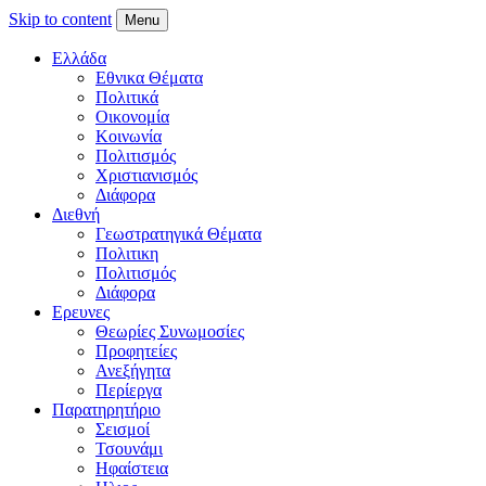
Skip to content
Menu
Ελλάδα
Εθνικα Θέματα
Πολιτικά
Οικονομία
Κοινωνία
Πολιτισμός
Χριστιανισμός
Διάφορα
Διεθνή
Γεωστρατηγικά Θέματα
Πολιτικη
Πολιτισμός
Διάφορα
Ερευνες
Θεωρίες Συνωμοσίες
Προφητείες
Ανεξήγητα
Περίεργα
Παρατηρητήριο
Σεισμοί
Τσουνάμι
Ηφαίστεια