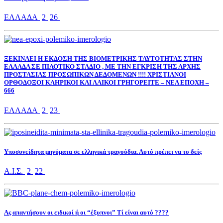
ΕΛΛΑΔΑ
2
26
ΞΕΚΙΝΑΕΙ Η ΕΚΔΟΣΗ ΤΗΣ ΒΙΟΜΕΤΡΙΚΗΣ ΤΑΥΤΟΤΗΤΑΣ ΣΤΗΝ
ΕΛΛΑΔΑ ΣΕ ΠΙΛΟΤΙΚΟ ΣΤΑΔΙΟ , ΜΕ ΤΗΝ ΕΓΚΡΙΣΗ ΤΗΣ ΑΡΧΗΣ
ΠΡΟΣΤΑΣΙΑΣ ΠΡΟΣΩΠΙΚΩΝ ΔΕΔΟΜΕΝΩΝ !!!! ΧΡΙΣΤΙΑΝΟΙ
ΟΡΘΟΔΟΞΟΙ ΚΛΗΡΙΚΟΙ ΚΑΙ ΛΑΙΚΟΙ ΓΡΗΓΟΡΕΙΤΕ – ΝΕΑ ΕΠΟΧΗ –
666
ΕΛΛΑΔΑ
2
23
Υποσυνείδητα μηνύματα σε ελληνικά τραγούδια. Αυτό πρέπει να το δείς
Α.Ι.Σ.
2
22
Ας απαντήσουν οι ειδικοί ή οι “έξυπνοι” Τί είναι αυτό ????