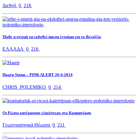
Διεθνή
0
218
Ήρθε η στιγμή να εκδοθεί άμεσα ένταλμα για το Βενιζέλο
ΕΛΛΑΔΑ
0
216
Haarp Status – PINK ALERT 26-4-2014
CHRIS_POLEMIKO
0
214
Οι Ρώσοι κατέρριψαν ελικόπτερο στο Κραματόρσκ
Γεωστρατηγικά Θέματα
0
211