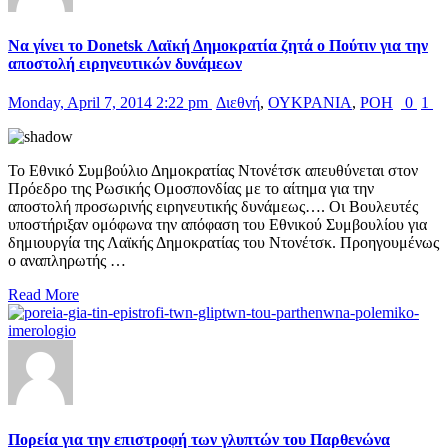
Να γίνει το Donetsk Λαϊκή Δημοκρατία ζητά ο Πούτιν για την
αποστολή ειρηνευτικών δυνάμεων
Monday, April 7, 2014 2:22 pm
Διεθνή
,
ΟΥΚΡΑΝΙΑ
,
ΡΟΗ
0
1
Το Εθνικό Συμβούλιο Δημοκρατίας Ντονέτσκ απευθύνεται στον
Πρόεδρο της Ρωσικής Ομοσπονδίας με το αίτημα για την
αποστολή προσωρινής ειρηνευτικής δυνάμεως…. Οι Βουλευτές
υποστήριξαν ομόφωνα την απόφαση του Εθνικού Συμβουλίου για
δημιουργία της Λαϊκής Δημοκρατίας του Ντονέτσκ. Προηγουμένως
ο αναπληρωτής …
Read More
Πορεία για την επιστροφή των γλυπτών του Παρθενώνα