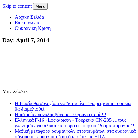
Skip to content
Menu
Αρχικη Σελιδα
Επικοινωνια
Ουκρανικη Κριση
Day:
April 7, 2014
Μην Χάσετε
Η Ρωσία θα συνεχίσει να ”καταπίνει” χώρες και η Τουρκία
θα διαμελισθεί
Η ιστορία επαναλαμβάνεται 10 χρόνια μετά !!!
Eλληνικά F-16 «Locκάρισαν» Tούρκικα CN-235 …τους
γλέντησαν για πλάκα και τώρα οι τούρκοι “διαμαρτύρονται”!
Mαζική μεταφορά ρουμανικών στρατευμάτων στα ουκρανικά
σύνορα με πρόσχημα “ασκήσεις” με τις ΗΠΑ