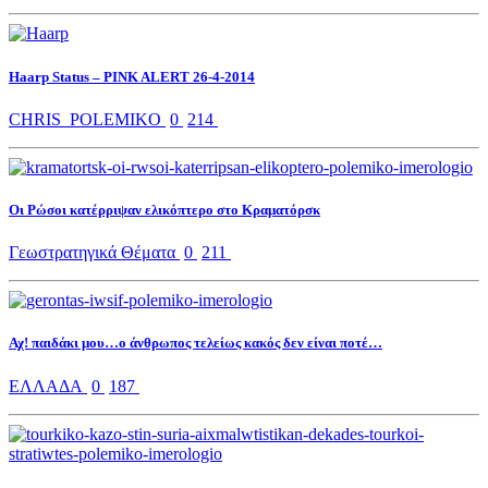
Haarp Status – PINK ALERT 26-4-2014
CHRIS_POLEMIKO
0
214
Οι Ρώσοι κατέρριψαν ελικόπτερο στο Κραματόρσκ
Γεωστρατηγικά Θέματα
0
211
Αχ! παιδάκι μου…ο άνθρωπος τελείως κακός δεν είναι ποτέ…
ΕΛΛΑΔΑ
0
187