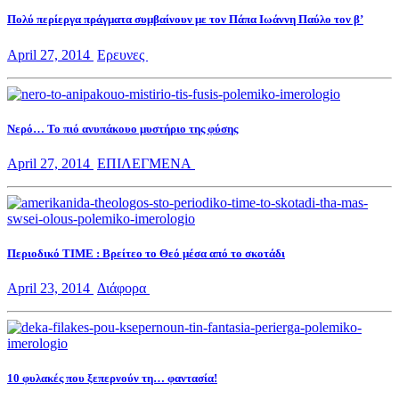
Πολύ περίεργα πράγματα συμβαίνουν με τον Πάπα Ιωάννη Παύλο τον β’
April 27, 2014
Ερευνες
Νερό… Το πιό ανυπάκουο μυστήριο της φύσης
April 27, 2014
ΕΠΙΛΕΓΜΕΝΑ
Περιοδικό TIME : Βρείτεο το Θεό μέσα από το σκοτάδι
April 23, 2014
Διάφορα
10 φυλακές που ξεπερνούν τη… φαντασία!