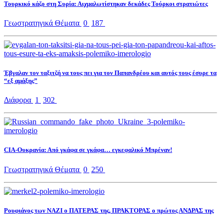
Τουρκικό κάζο στη Συρία: Αιχμαλωτίστηκαν δεκάδες Τούρκοι στρατιώτες
Γεωστρατηγικά Θέματα
0
187
Έβγαλαν τον ταξιτζή να τους πει για τον Παπανδρέου και αυτός τους έσυρε τα
“εξ αμάξης”
Διάφορα
1
302
CIA-Ουκρανία: Από γκάφα σε γκάφα… εγκεφαλικό Μπρέναν!
Γεωστρατηγικά Θέματα
0
250
Ρουφιάνος των ΝΑΖΙ ο ΠΑΤΕΡΑΣ της, ΠΡΑΚΤΟΡΑΣ ο πρώτος ΑΝΔΡΑΣ της