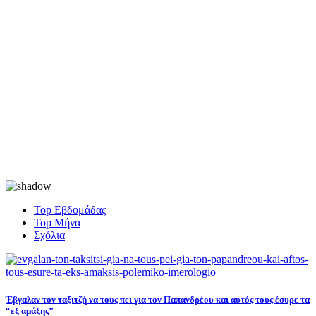
Top Εβδομάδας
Top Μήνα
Σχόλια
Έβγαλαν τον ταξιτζή να τους πει για τον Παπανδρέου και αυτός τους έσυρε τα
“εξ αμάξης”