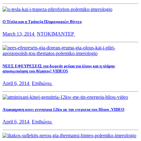
Ο Τέσλα και η Τράπεζα Πληροφοριών Βίντεο
March 13, 2014
ΝΤΟΚΙΜΑΝΤΕΡ
ΝΕΕΣ ΕΦΕΥΡΕΣΕΙΣ για δωρεάν ρεύμα για όλους και η πλήρης
αποσιωποίηση του θέματος! VIDEOS
April 6, 2014
Επιβιώνω
Ατμομηχανη κινει γεννητρια 12kw με την ενεργεια του Ηλιου .VIDEO
April 6, 2014
Επιβιώνω