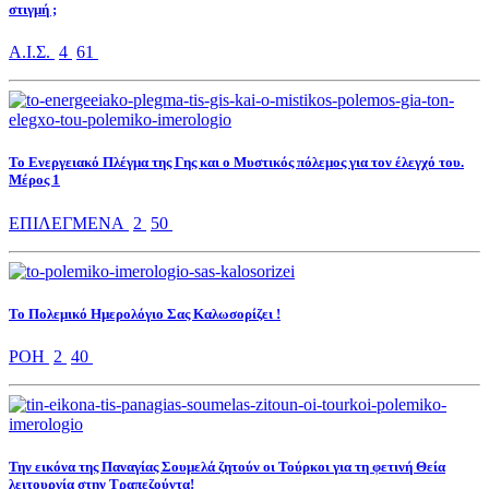
στιγμή ;
Α.Ι.Σ.
4
61
Το Ενεργειακό Πλέγμα της Γης και ο Μυστικός πόλεμος για τον έλεγχό του.
Μέρος 1
ΕΠΙΛΕΓΜΕΝΑ
2
50
Το Πολεμικό Ημερολόγιο Σας Καλωσορίζει !
ΡΟΗ
2
40
Την εικόνα της Παναγίας Σουμελά ζητούν οι Τούρκοι για τη φετινή Θεία
λειτουργία στην Τραπεζούντα!