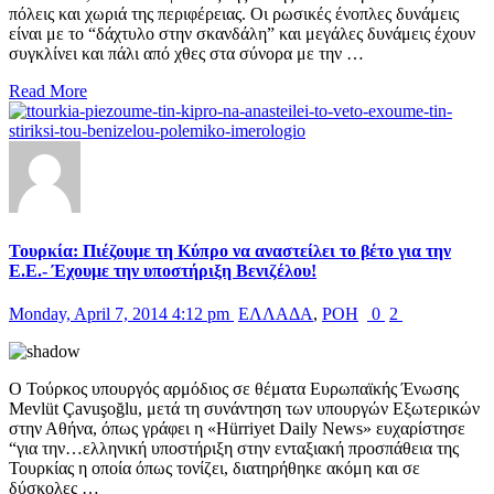
πόλεις και χωριά της περιφέρειας. Οι ρωσικές ένοπλες δυνάμεις
είναι με το “δάχτυλο στην σκανδάλη” και μεγάλες δυνάμεις έχουν
συγκλίνει και πάλι από χθες στα σύνορα με την …
Read More
Τουρκία: Πιέζουμε τη Κύπρο να αναστείλει το βέτο για την
Ε.Ε.- Έχουμε την υποστήριξη Βενιζέλου!
Monday, April 7, 2014 4:12 pm
ΕΛΛΑΔΑ
,
ΡΟΗ
0
2
O Τούρκος υπουργός αρμόδιος σε θέματα Ευρωπαϊκής Ένωσης
Mevlüt Çavuşoğlu, μετά τη συνάντηση των υπουργών Εξωτερικών
στην Αθήνα, όπως γράφει η «Hürriyet Daily News» ευχαρίστησε
“για την…ελληνική υποστήριξη στην ενταξιακή προσπάθεια της
Τουρκίας η οποία όπως τονίζει, διατηρήθηκε ακόμη και σε
δύσκολες …