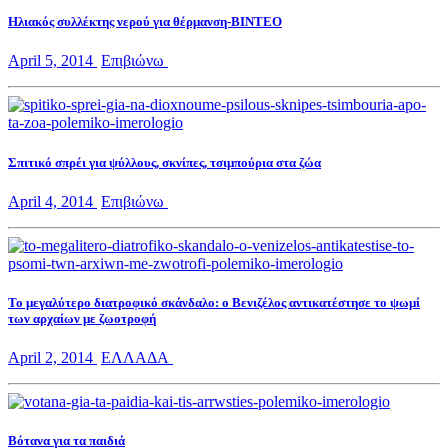
Ηλιακός συλλέκτης νερού για θέρμανση-ΒΙΝΤΕΟ
April 5, 2014
Επιβιώνω
Σπιτικό σπρέι για ψύλλους, σκνίπες, τσιμπούρια στα ζώα
April 4, 2014
Επιβιώνω
Το μεγαλύτερο διατροφικό σκάνδαλο: ο Βενιζέλος αντικατέστησε το ψωμί
των αρχαίων με ζωοτροφή
April 2, 2014
ΕΛΛΑΔΑ
Βότανα για τα παιδιά