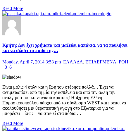
Read More
Κρήτη: Δεν έχει χρήματα και μαζεύει καπάκια, να τα πουλήσει
και να σώσει το παιδί της…
Monday, April 7, 2014 3:53 pm
ΕΛΛΑΔΑ
,
ΕΠΙΛΕΓΜΕΝΑ
,
ΡΟΗ
0
6
Είναι μόλις 4 ετών και η ζωή του στέρησε πολλά… Έχει να
αντιμετωπίσει από τη μία την ασθένεια και από την άλλη την
αναλγησία του κοινωνικού κράτους! Η 4χρονη Ελένη
Παρασκευοπούλου πάσχει από το σύνδρομο WEST και πρέπει να
ακολουθήσει μια θεραπευτική αγωγή στο Εξωτερικό για να
μπορέσει – ίσως – να σταθεί στα πόδια …
Read More