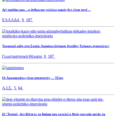
Αχ! παιδάκι μου…ο άνθρωπος τελείως κακός δεν είναι ποτέ…
ΕΛΛΑΔΑ
0
187
Τουρκικό κάζο στη Συρία: Αιχμαλωτίστηκαν δεκάδες Τούρκοι στρατιώτες
Γεωστρατηγικά Θέματα
0
187
Οι Χρυσαυγήτες είναι σατανιστές … Τέλος
Α.Ι.Σ.
5
64
Ω ! Τυφλοί , δεν βλέπετε το θαύμα που εκτελεί ο Θεός για εσάς αυτήν τη