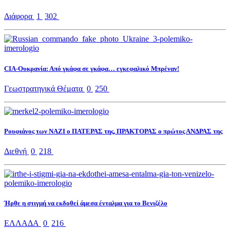
Διάφορα
1
302
CIA-Ουκρανία: Από γκάφα σε γκάφα… εγκεφαλικό Μπρέναν!
Γεωστρατηγικά Θέματα
0
250
Ρουφιάνος των ΝΑΖΙ ο ΠΑΤΕΡΑΣ της, ΠΡΑΚΤΟΡΑΣ ο πρώτος ΑΝΔΡΑΣ της
Διεθνή
0
218
Ήρθε η στιγμή να εκδοθεί άμεσα ένταλμα για το Βενιζέλο
ΕΛΛΑΔΑ
0
216