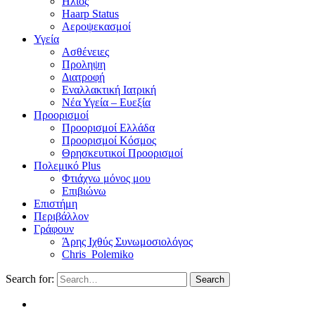
Ηλιος
Haarp Status
Αεροψεκασμοί
Υγεία
Ασθένειες
Προληψη
Διατροφή
Εναλλακτική Ιατρική
Νέα Υγεία – Ευεξία
Προορισμοί
Προορισμοί Ελλάδα
Προορισμοί Κόσμος
Θρησκευτικοί Προορισμοί
Πολεμικό Plus
Φτιάχνω μόνος μου
Επιβιώνω
Επιστήμη
Περιβάλλον
Γράφουν
Άρης Ιχθύς Συνωμοσιολόγος
Chris_Polemiko
Search for:
Search