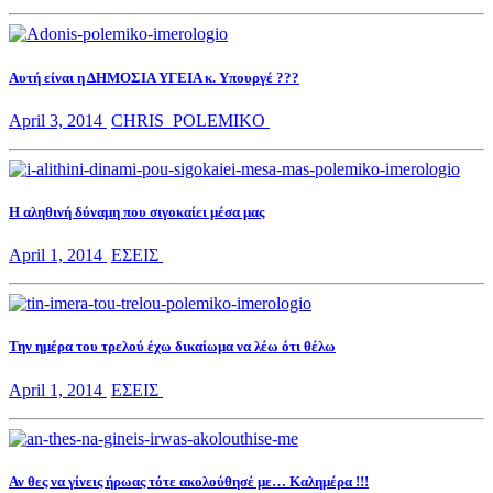
Αυτή είναι η ΔΗΜΟΣΙΑ ΥΓΕΙΑ κ. Υπουργέ ???
April 3, 2014
CHRIS_POLEMIKO
Η αληθινή δύναμη που σιγοκαίει μέσα μας
April 1, 2014
ΕΣΕΙΣ
Την ημέρα του τρελού έχω δικαίωμα να λέω ότι θέλω
April 1, 2014
ΕΣΕΙΣ
Αν θες να γίνεις ήρωας τότε ακολούθησέ με… Καλημέρα !!!