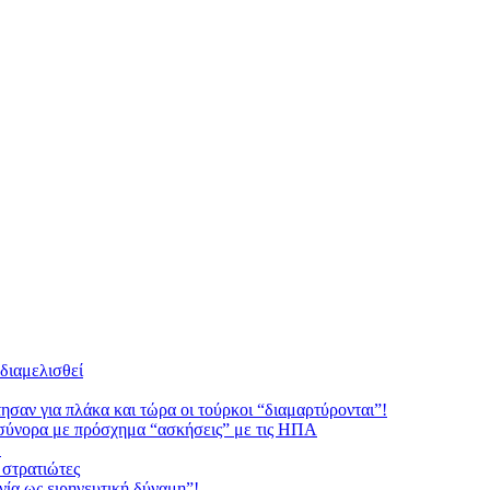
 διαμελισθεί
αν για πλάκα και τώρα οι τούρκοι “διαμαρτύρονται”!
σύνορα με πρόσχημα “ασκήσεις” με τις ΗΠΑ
!
 στρατιώτες
α ως ειρηνευτική δύναμη”!