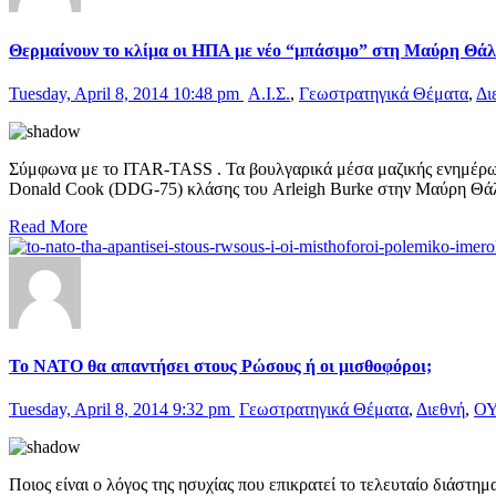
Θερμαίνουν το κλίμα οι ΗΠΑ με νέο “μπάσιμο” στη Μαύρη Θάλ
Tuesday, April 8, 2014 10:48 pm
Α.Ι.Σ.
,
Γεωστρατηγικά Θέματα
,
Δι
Σύμφωνα με το ITAR-TASS . Τα βουλγαρικά μέσα μαζικής ενημέρωσ
Donald Cook (DDG-75) κλάσης του Arleigh Burke στην Μαύρη Θάλ
Read More
Το ΝΑΤΟ θα απαντήσει στους Ρώσους ή οι μισθοφόροι;
Tuesday, April 8, 2014 9:32 pm
Γεωστρατηγικά Θέματα
,
Διεθνή
,
Ο
Ποιος είναι ο λόγος της ησυχίας που επικρατεί το τελευταίο διάστη