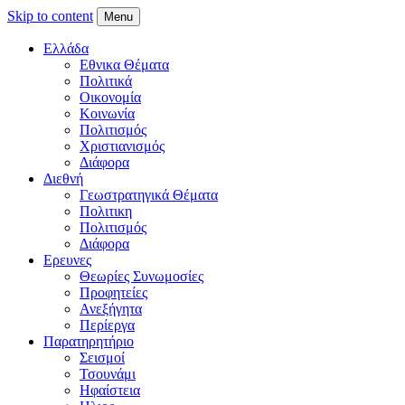
Skip to content
Menu
Ελλάδα
Εθνικα Θέματα
Πολιτικά
Οικονομία
Κοινωνία
Πολιτισμός
Χριστιανισμός
Διάφορα
Διεθνή
Γεωστρατηγικά Θέματα
Πολιτικη
Πολιτισμός
Διάφορα
Ερευνες
Θεωρίες Συνωμοσίες
Προφητείες
Ανεξήγητα
Περίεργα
Παρατηρητήριο
Σεισμοί
Τσουνάμι
Ηφαίστεια