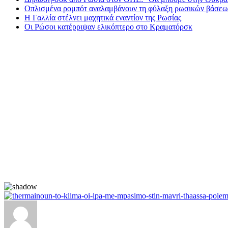
Οπλισμένα ρομπότ αναλαμβάνουν τη φύλαξη ρωσικών βάσε
Η Γαλλία στέλνει μαχητικά εναντίον της Ρωσίας
Οι Ρώσοι κατέρριψαν ελικόπτερο στο Κραματόρσκ