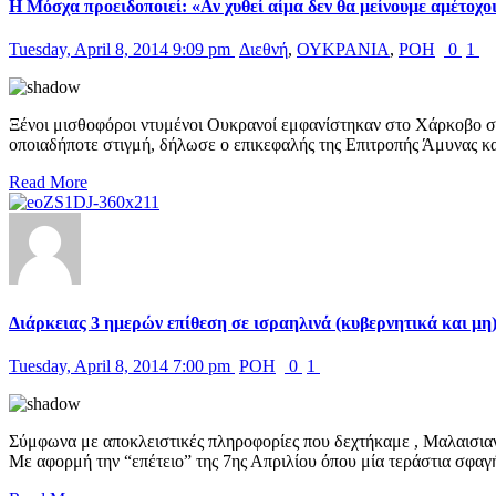
Η Μόσχα προειδοποιεί: «Αν χυθεί αίμα δεν θα μείνουμε αμέτοχο
Tuesday, April 8, 2014 9:09 pm
Διεθνή
,
ΟΥΚΡΑΝΙΑ
,
ΡΟΗ
0
1
Ξένοι μισθοφόροι ντυμένοι Ουκρανοί εμφανίστηκαν στο Χάρκοβο σ
οποιαδήποτε στιγμή, δήλωσε ο επικεφαλής της Επιτροπής Άμυνας κ
Read More
Διάρκειας 3 ημερών επίθεση σε ισραηλινά (κυβερνητικά και μ
Tuesday, April 8, 2014 7:00 pm
ΡΟΗ
0
1
Σύμφωνα με αποκλειστικές πληροφορίες που δεχτήκαμε , Μαλαισιανο
Με αφορμή την “επέτειο” της 7ης Απριλίου όπου μία τεράστια σφαγ