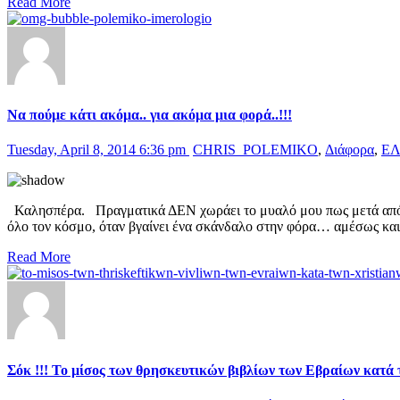
Read More
Να πούμε κάτι ακόμα.. για ακόμα μια φορά..!!!
Tuesday, April 8, 2014 6:36 pm
CHRIS_POLEMIKO
,
Διάφορα
,
Ε
Καλησπέρα. Πραγματικά ΔΕΝ χωράει το μυαλό μου πως μετά από το
όλο τον κόσμο, όταν βγαίνει ένα σκάνδαλο στην φόρα… αμέσως και 
Read More
Σόκ !!! Το μίσος των θρησκευτικών βιβλίων των Εβραίων κατά