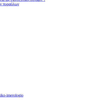
ων πυραύλων