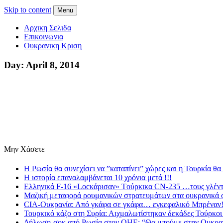
Skip to content
Menu
Αρχικη Σελιδα
Επικοινωνια
Ουκρανικη Κριση
Day:
April 8, 2014
Μην Χάσετε
Η Ρωσία θα συνεχίσει να ”καταπίνει” χώρες και η Τουρκία θα
Η ιστορία επαναλαμβάνεται 10 χρόνια μετά !!!
Eλληνικά F-16 «Locκάρισαν» Tούρκικα CN-235 …τους γλέντησ
Mαζική μεταφορά ρουμανικών στρατευμάτων στα ουκρανικά 
CIA-Ουκρανία: Από γκάφα σε γκάφα… εγκεφαλικό Μπρέναν
Τουρκικό κάζο στη Συρία: Αιχμαλωτίστηκαν δεκάδες Τούρκοι
Δήλωση-σοκ από Ρωσία στον ΟΗΕ: “Θα μπούμε στην Ουκρανί