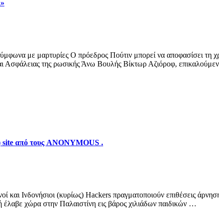
ι»
ύμφωνα με μαρτυρίες Ο πρόεδρος Πούτιν μπορεί να αποφασίσει τη 
αι Ασφάλειας της ρωσικής Άνω Βουλής Βίκτωρ Αζιόροφ, επικαλούμεν
η) site από τους ANONYMOUS .
ί και Ινδονήσιοι (κυρίως) Hackers πραγματοποιούν επιθέσεις άρνησ
ή έλαβε χώρα στην Παλαιστίνη εις βάρος χιλιάδων παιδικών …