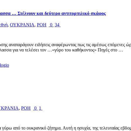
ασσα … Στέλνουν και δεύτερο αντιτορπιλικό σκάφος
εθνή
,
ΟΥΚΡΑΝΙΑ
,
ΡΟΗ
0
34
ης αναπαράγουν ειδήσεις αναφέρωντας πως τις αμέσως επόμενες ώρες
ασσα για να τελέσει τον …«γύρο του καθήκοντος» Πηγές στο …
ΥΚΡΑΝΙΑ
,
ΡΟΗ
0
1
μα γύρω από το ουκρανικό ζήτημα. Αυτή η ησυχία, της τελευταίας εβδ