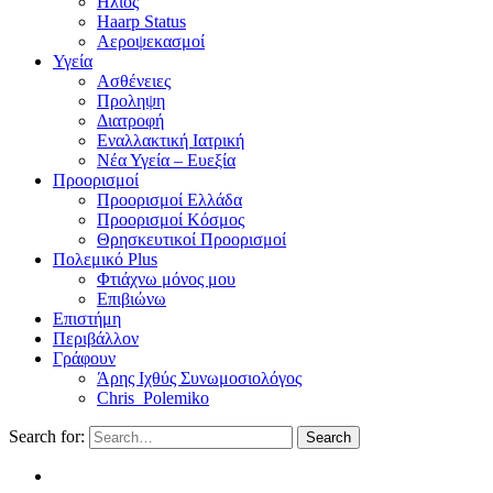
Ηλιος
Haarp Status
Αεροψεκασμοί
Υγεία
Ασθένειες
Προληψη
Διατροφή
Εναλλακτική Ιατρική
Νέα Υγεία – Ευεξία
Προορισμοί
Προορισμοί Ελλάδα
Προορισμοί Κόσμος
Θρησκευτικοί Προορισμοί
Πολεμικό Plus
Φτιάχνω μόνος μου
Επιβιώνω
Επιστήμη
Περιβάλλον
Γράφουν
Άρης Ιχθύς Συνωμοσιολόγος
Chris_Polemiko
Search for:
Search