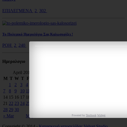
ΕΠΙΛΕΓΜΕΝΑ
2
302
Το Πολεμικό Ημερολόγιο Σας Καλωσορίζει !
ΡΟΗ
2
240
Ημερολoγιο
April 2014
M
T
W
T
F
S
S
1
2
3
4
5
6
7
8
9
10
11
12
13
14
15
16
17
18
19
20
21
22
23
24
25
26
27
28
29
30
« Mar
May »
Powered by
Textbook
Widget
Copyright © 2014 -
Κατασκευή ιστοσελίδας
Velvet Studio