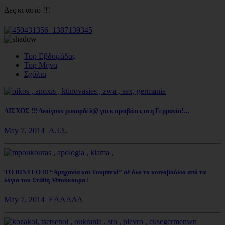
Δες κι αυτό !!!
Top Εβδομάδας
Top Μήνα
Σχόλια
ΑΙΣΧΟΣ !!! Ανοίγουν μπουρδέλ@ για κτηνοβάτες στη Γερμανία!…
May 7, 2014
Α.Ι.Σ.
ΤΟ ΒΙΝΤΕΟ !!! “Αμηχανία και Τουμπεκί” σέ όλο το κοινοβούλιο από τα
λόγια του Στάθη Μπούκουρα !
May 7, 2014
ΕΛΛΑΔΑ