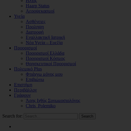
Ηλιος
Haarp Status
Αεροψεκασμοί
Υγεία
Ασθένειες
Προληψη
Διατροφή
Εναλλακτική Ιατρική
Νέα Υγεία – Ευεξία
Προορισμοί
Προορισμοί Ελλάδα
Προορισμοί Κόσμος
Θρησκευτικοί Προορισμοί
Πολεμικό Plus
Φτιάχνω μόνος μου
Επιβιώνω
Επιστήμη
Περιβάλλον
Γράφουν
Άρης Ιχθύς Συνωμοσιολόγος
Chris_Polemiko
Search for:
Search