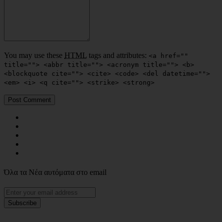
You may use these
HTML
tags and attributes:
<a href=""
title=""> <abbr title=""> <acronym title=""> <b>
<blockquote cite=""> <cite> <code> <del datetime="">
<em> <i> <q cite=""> <strike> <strong>
Όλα τα Νέα αυτόματα στο email