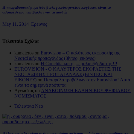
Η «παραδοσιακή», με δύο βιολογικούς γονείς οικογένεια, είναι το
ασφαλέστερο περιβάλλον για τα παιδιά
May 11, 2014
Ερευνες
Τελευταία Σχόλια
kamateros on
Eurovision – Ο καλύτερος εκφραστής της
Νεοταξικής προπαγάνδας (βίντεο, εικόνες)
kamateros on
Η Conchita και η ,,,, μαλαπ@ρδα της !!!
EUROVISION - Ο ΚΑΛΥΤΕΡΟΣ ΕΚΦΡΑΣΤΗΣ ΤΗΣ
ΝΕΟΤΑΞΙΚΗΣ ΠΡΟΠΑΓΑΝΔΑΣ (ΒΙΝΤΕΟ ΚΑΙ
ΕΙΚΟΝΕΣ)
on
Πασαρέλα τραβέλιων στην Eurovision! Αυτά
είναι τα σημερινά πρότυπα;
Αγνωστος on
ΑΝΑΚΟΙΝΩΣΗ ΕΛΛΗΝΙΚΟΥ ΨΗΦΙΑΚΟΥ
ΝΟΜΙΣΜΑΤΟΣ
Τελευταια Νεα
Η Ουκρανία δεν είναι αιτία παγκοσμίου πολέμου … Σύντομα απροσδόκητες