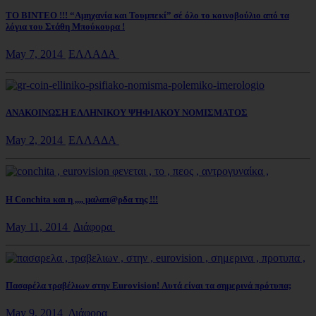
ΤΟ ΒΙΝΤΕΟ !!! “Αμηχανία και Τουμπεκί” σέ όλο το κοινοβούλιο από τα
λόγια του Στάθη Μπούκουρα !
May 7, 2014
ΕΛΛΑΔΑ
ΑΝΑΚΟΙΝΩΣΗ ΕΛΛΗΝΙΚΟΥ ΨΗΦΙΑΚΟΥ ΝΟΜΙΣΜΑΤΟΣ
May 2, 2014
ΕΛΛΑΔΑ
Η Conchita και η ,,,, μαλαπ@ρδα της !!!
May 11, 2014
Διάφορα
Πασαρέλα τραβέλιων στην Eurovision! Αυτά είναι τα σημερινά πρότυπα;
May 9, 2014
Διάφορα