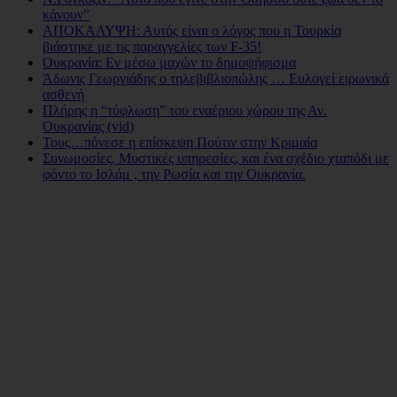
κάνουν”
ΑΠΟΚΑΛΥΨΗ: Αυτός είναι ο λόγος που η Τουρκία
βιάστηκε με τις παραγγελίες των F-35!
Ουκρανία: Εν μέσω μαχών το δημοψήφισμα
Άδωνις Γεωργιάδης ο τηλεβιβλιοπώλης … Ευλογεί ειρωνικά
ασθενή
Πλήρης η “τύφλωση” του εναέριου χώρου της Αν.
Ουκρανίας (vid)
Τους…πόνεσε η επίσκεψη Πούτιν στην Κριμαία
Συνωμοσίες, Μυστικές υπηρεσίες, και ένα σχέδιο χταπόδι με
φόντο το Ισλάμ , την Ρωσία και την Ουκρανία.