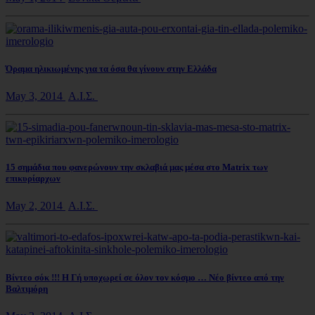
Όραμα ηλικιωμένης για τα όσα θα γίνουν στην Ελλάδα
May 3, 2014
Α.Ι.Σ.
15 σημάδια που φανερώνουν την σκλαβιά μας μέσα στο Matrix των
επικυρίαρχων
May 2, 2014
Α.Ι.Σ.
Βίντεο σόκ !!! Η Γή υποχωρεί σε όλον τον κόσμο … Νέο βίντεο από την
Βαλτιμόρη