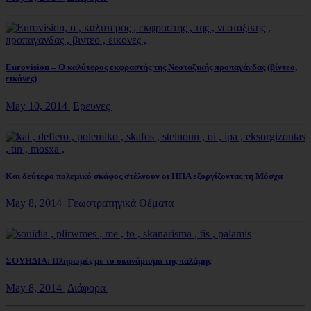
Eurovision – Ο καλύτερος εκφραστής της Νεοταξικής προπαγάνδας (βίντεο,
εικόνες)
May 10, 2014
Ερευνες
Και δεύτερο πολεμικό σκάφος στέλνουν οι ΗΠΑ εξοργίζοντας τη Μόσχα
May 8, 2014
Γεωστρατηγικά Θέματα
ΣΟΥΗΔΙΑ: Πληρωμές με το σκανάρισμα της παλάμης
May 8, 2014
Διάφορα