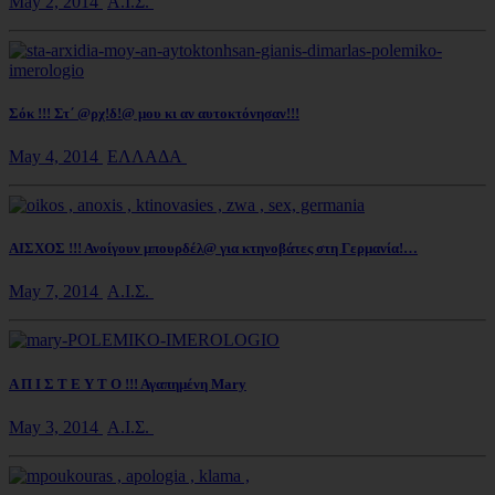
May 2, 2014
Α.Ι.Σ.
Σόκ !!! Στ΄ @ρχ!δ!@ μου κι αν αυτοκτόνησαν!!!
May 4, 2014
ΕΛΛΑΔΑ
ΑΙΣΧΟΣ !!! Ανοίγουν μπουρδέλ@ για κτηνοβάτες στη Γερμανία!…
May 7, 2014
Α.Ι.Σ.
Α Π Ι Σ Τ Ε Υ Τ Ο !!! Αγαπημένη Mary
May 3, 2014
Α.Ι.Σ.