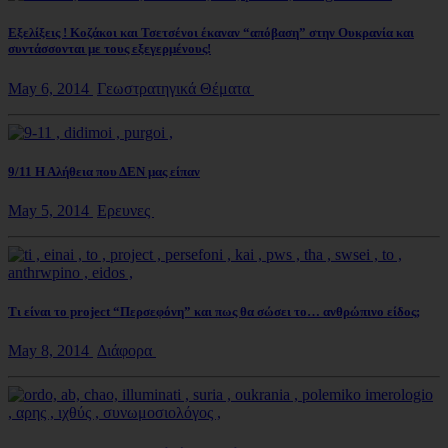
Εξελίξεις ! Κοζάκοι και Τσετσένοι έκαναν “απόβαση” στην Ουκρανία και
συντάσσονται με τους εξεγερμένους!
May 6, 2014
Γεωστρατηγικά Θέματα
9/11 Η Αλήθεια που ΔΕΝ μας είπαν
May 5, 2014
Ερευνες
Τι είναι το project “Περσεφόνη” και πως θα σώσει το… ανθρώπινο είδος;
May 8, 2014
Διάφορα