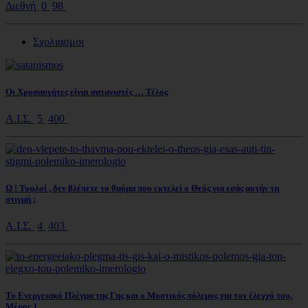
Διεθνή
0
98
Σχολιασμοι
Οι Χρυσαυγήτες είναι σατανιστές … Τέλος
Α.Ι.Σ.
5
400
Ω ! Τυφλοί , δεν βλέπετε το θαύμα που εκτελεί ο Θεός για εσάς αυτήν τη
στιγμή ;
Α.Ι.Σ.
4
403
Το Ενεργειακό Πλέγμα της Γης και ο Μυστικός πόλεμος για τον έλεγχό του.
Μέρος 1