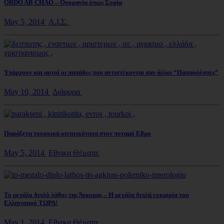
ORDO AB CHAO – Ουκρανία όπως Συρία
May 5, 2014
Α.Ι.Σ.
Υπάρχουν και αυτοί οι παπάδες που αντιστέκονται σαν άλλοι “Παπαφλέσσες”
May 10, 2014
Διάφορα
Παράξενη τουρκική κινητικότητα στον ποταμό Εβρο
May 5, 2014
Εθνικα Θέματα
Το μεγάλο διπλό λάθος της Άγκυρας – Η μεγάλη διπλή ευκαιρία του
Ελληνισμού ΤΩΡΑ!
May 1, 2014
Εθνικα Θέματα