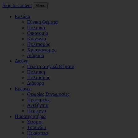
Skip to content
Menu
Ελλάδα
Εθνικα Θέματα
Πολιτικά
Οικονομία
Κοινωνία
Πολιτισμός
Χριστιανισμός
Διάφορα
Διεθνή
Γεωστρατηγικά Θέματα
Πολιτικη
Πολιτισμός
Διάφορα
Ερευνες
Θεωρίες Συνωμοσίες
Προφητείες
Ανεξήγητα
Περίεργα
Παρατηρητήριο
Σεισμοί
Τσουνάμι
Ηφαίστεια