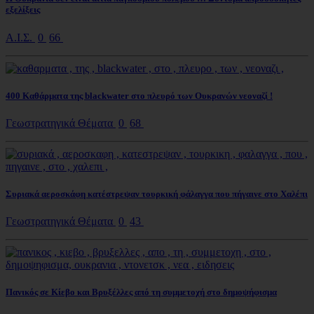
εξελίξεις
Α.Ι.Σ.
0
66
400 Καθάρματα της blackwater στο πλευρό των Ουκρανών νεοναζί !
Γεωστρατηγικά Θέματα
0
68
Συριακά αεροσκάφη κατέστρεψαν τουρκική φάλαγγα που πήγαινε στο Χαλέπι
Γεωστρατηγικά Θέματα
0
43
Πανικός σε Κίεβο και Βρυξέλλες από τη συμμετοχή στο δημοψήφισμα