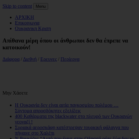
Skip to content
Menu
ΑΡΧΙΚΗ
Επικοινωνια
Ουκρανικη Κριση
Aπίθανα μέρη όπου οι άνθρωποι δεν θα έπρεπε να
κατοικούν!
Διάφορα
/
Διεθνή
/
Ερευνες
/
Περίεργα
Μην Χάσετε
Η Ουκρανία δεν είναι αιτία παγκοσμίου πολέμου …
Σύντομα απροσδόκητες εξελίξεις
400 Καθάρματα της blackwater στο πλευρό των Ουκρανών
νεοναζί !
Συριακά αεροσκάφη κατέστρεψαν τουρκική φάλαγγα που
πήγαινε στο Χαλέπι
N.Ρογκόζιν: “Αυτό που έγινε στην Οδησσό ούτε ζώα δεν το