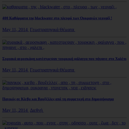
400 Καθάρματα της blackwater στο πλευρό των Ουκρανών νεοναζί !
May 11, 2014
Γεωστρατηγικά Θέματα
Συριακά αεροσκάφη κατέστρεψαν τουρκική φάλαγγα που πήγαινε στο Χαλέπι
May 11, 2014
Γεωστρατηγικά Θέματα
Πανικός σε Κίεβο και Βρυξέλλες από τη συμμετοχή στο δημοψήφισμα
May 11, 2014
Διεθνή