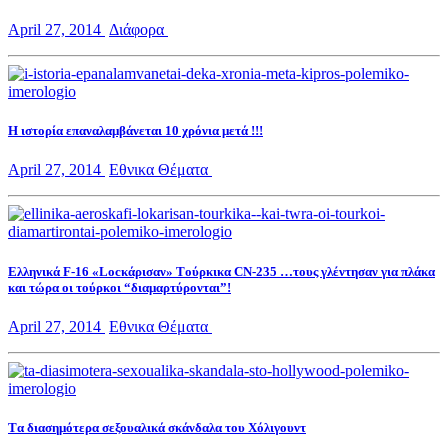
April 27, 2014
Διάφορα
Η ιστορία επαναλαμβάνεται 10 χρόνια μετά !!!
April 27, 2014
Εθνικα Θέματα
Eλληνικά F-16 «Locκάρισαν» Tούρκικα CN-235 …τους γλέντησαν για πλάκα
και τώρα οι τούρκοι “διαμαρτύρονται”!
April 27, 2014
Εθνικα Θέματα
Tα διασημότερα σεξουαλικά σκάνδαλα του Xόλιγουντ