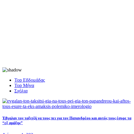
Top Εβδομάδας
Top Μήνα
Σχόλια
Έβγαλαν τον ταξιτζή να τους πει για τον Παπανδρέου και αυτός τους έσυρε τα
“εξ αμάξης”