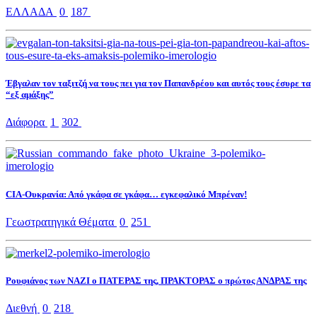
ΕΛΛΑΔΑ
0
187
Έβγαλαν τον ταξιτζή να τους πει για τον Παπανδρέου και αυτός τους έσυρε τα
“εξ αμάξης”
Διάφορα
1
302
CIA-Ουκρανία: Από γκάφα σε γκάφα… εγκεφαλικό Μπρέναν!
Γεωστρατηγικά Θέματα
0
251
Ρουφιάνος των ΝΑΖΙ ο ΠΑΤΕΡΑΣ της, ΠΡΑΚΤΟΡΑΣ ο πρώτος ΑΝΔΡΑΣ της
Διεθνή
0
218