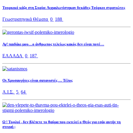
Τουρκικό κάζο στη Συρία: Αιχμαλωτίστηκαν δεκάδες Τούρκοι στρατιώτες
Γεωστρατηγικά Θέματα
0
188
Αχ! παιδάκι μου…ο άνθρωπος τελείως κακός δεν είναι ποτέ…
ΕΛΛΑΔΑ
0
187
Οι Χρυσαυγήτες είναι σατανιστές … Τέλος
Α.Ι.Σ.
5
64
Ω ! Τυφλοί , δεν βλέπετε το θαύμα που εκτελεί ο Θεός για εσάς αυτήν τη
στιγμή ;