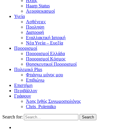
Ηλιος
Haarp Status
Αεροψεκασμοί
Υγεία
Ασθένειες
Προληψη
Διατροφή
Εναλλακτική Ιατρική
Νέα Υγεία – Ευεξία
Προορισμοί
Προορισμοί Ελλάδα
Προορισμοί Κόσμος
Θρησκευτικοί Προορισμοί
Πολεμικό Plus
Φτιάχνω μόνος μου
Επιβιώνω
Επιστήμη
Περιβάλλον
Γράφουν
Άρης Ιχθύς Συνωμοσιολόγος
Chris_Polemiko
Search for:
Search