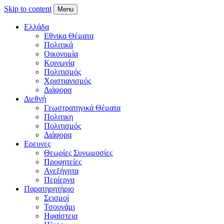
Skip to content
Menu
Ελλάδα
Εθνικα Θέματα
Πολιτικά
Οικονομία
Κοινωνία
Πολιτισμός
Χριστιανισμός
Διάφορα
Διεθνή
Γεωστρατηγικά Θέματα
Πολιτικη
Πολιτισμός
Διάφορα
Ερευνες
Θεωρίες Συνωμοσίες
Προφητείες
Ανεξήγητα
Περίεργα
Παρατηρητήριο
Σεισμοί
Τσουνάμι
Ηφαίστεια