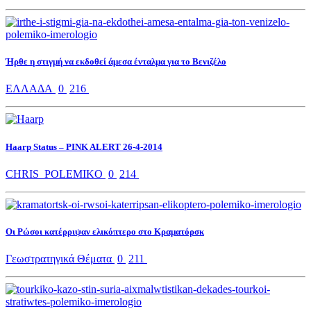
Ήρθε η στιγμή να εκδοθεί άμεσα ένταλμα για το Βενιζέλο
ΕΛΛΑΔΑ
0
216
Haarp Status – PINK ALERT 26-4-2014
CHRIS_POLEMIKO
0
214
Οι Ρώσοι κατέρριψαν ελικόπτερο στο Κραματόρσκ
Γεωστρατηγικά Θέματα
0
211