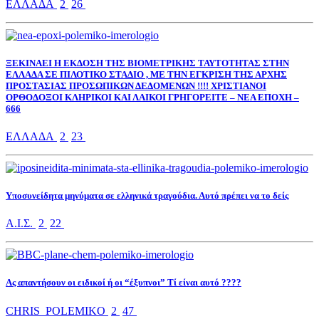
ΕΛΛΑΔΑ
2
26
ΞΕΚΙΝΑΕΙ Η ΕΚΔΟΣΗ ΤΗΣ ΒΙΟΜΕΤΡΙΚΗΣ ΤΑΥΤΟΤΗΤΑΣ ΣΤΗΝ
ΕΛΛΑΔΑ ΣΕ ΠΙΛΟΤΙΚΟ ΣΤΑΔΙΟ , ΜΕ ΤΗΝ ΕΓΚΡΙΣΗ ΤΗΣ ΑΡΧΗΣ
ΠΡΟΣΤΑΣΙΑΣ ΠΡΟΣΩΠΙΚΩΝ ΔΕΔΟΜΕΝΩΝ !!!! ΧΡΙΣΤΙΑΝΟΙ
ΟΡΘΟΔΟΞΟΙ ΚΛΗΡΙΚΟΙ ΚΑΙ ΛΑΙΚΟΙ ΓΡΗΓΟΡΕΙΤΕ – ΝΕΑ ΕΠΟΧΗ –
666
ΕΛΛΑΔΑ
2
23
Υποσυνείδητα μηνύματα σε ελληνικά τραγούδια. Αυτό πρέπει να το δείς
Α.Ι.Σ.
2
22
Ας απαντήσουν οι ειδικοί ή οι “έξυπνοι” Τί είναι αυτό ????
CHRIS_POLEMIKO
2
47