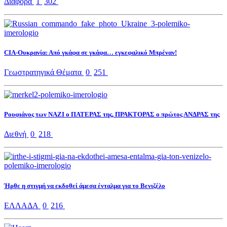
Διάφορα
1
302
CIA-Ουκρανία: Από γκάφα σε γκάφα… εγκεφαλικό Μπρέναν!
Γεωστρατηγικά Θέματα
0
251
Ρουφιάνος των ΝΑΖΙ ο ΠΑΤΕΡΑΣ της, ΠΡΑΚΤΟΡΑΣ ο πρώτος ΑΝΔΡΑΣ της
Διεθνή
0
218
Ήρθε η στιγμή να εκδοθεί άμεσα ένταλμα για το Βενιζέλο
ΕΛΛΑΔΑ
0
216