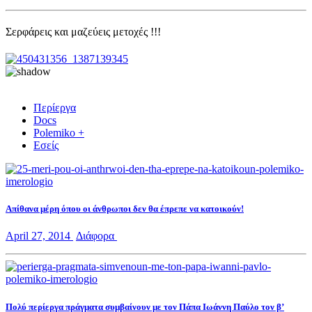
Σερφάρεις και μαζεύεις μετοχές !!!
Περίεργα
Docs
Polemiko +
Εσείς
Aπίθανα μέρη όπου οι άνθρωποι δεν θα έπρεπε να κατοικούν!
April 27, 2014
Διάφορα
Πολύ περίεργα πράγματα συμβαίνουν με τον Πάπα Ιωάννη Παύλο τον β’