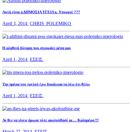
Αυτή είναι η ΔΗΜΟΣΙΑ ΥΓΕΙΑ κ. Υπουργέ ???
April 3, 2014
CHRIS_POLEMIKO
Η αληθινή δύναμη που σιγοκαίει μέσα μας
April 1, 2014
ΕΣΕΙΣ
Την ημέρα του τρελού έχω δικαίωμα να λέω ότι θέλω
April 1, 2014
ΕΣΕΙΣ
Αν θες να γίνεις ήρωας τότε ακολούθησέ με… Καλημέρα !!!
March 27, 2014
ΕΣΕΙΣ