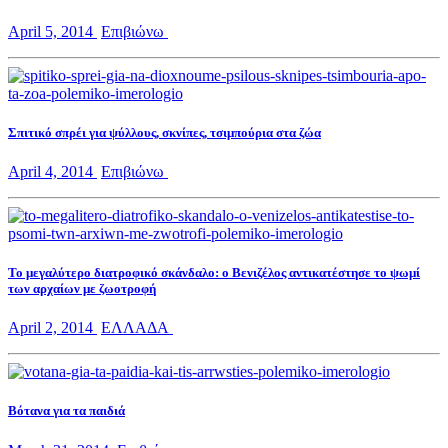
April 5, 2014
Επιβιώνω
Σπιτικό σπρέι για ψύλλους, σκνίπες, τσιμπούρια στα ζώα
April 4, 2014
Επιβιώνω
Το μεγαλύτερο διατροφικό σκάνδαλο: ο Βενιζέλος αντικατέστησε το ψωμί
των αρχαίων με ζωοτροφή
April 2, 2014
ΕΛΛΑΔΑ
Βότανα για τα παιδιά