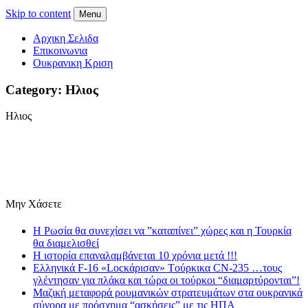
Skip to content
Menu
Αρχικη Σελιδα
Επικοινωνια
Ουκρανικη Κριση
Category: Ηλιος
Ηλιος
Μην Χάσετε
Η Ρωσία θα συνεχίσει να ”καταπίνει” χώρες και η Τουρκία
θα διαμελισθεί
Η ιστορία επαναλαμβάνεται 10 χρόνια μετά !!!
Eλληνικά F-16 «Locκάρισαν» Tούρκικα CN-235 …τους
γλέντησαν για πλάκα και τώρα οι τούρκοι “διαμαρτύρονται”!
Mαζική μεταφορά ρουμανικών στρατευμάτων στα ουκρανικά
σύνορα με πρόσχημα “ασκήσεις” με τις ΗΠΑ