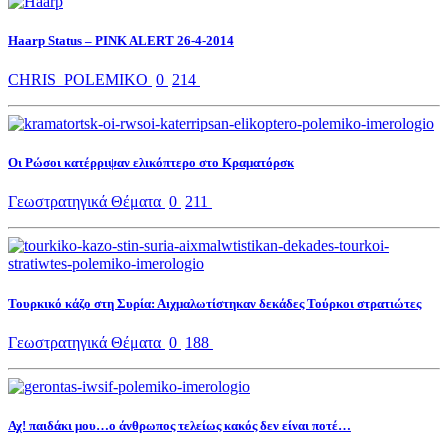
Haarp Status – PINK ALERT 26-4-2014
CHRIS_POLEMIKO
0
214
Οι Ρώσοι κατέρριψαν ελικόπτερο στο Κραματόρσκ
Γεωστρατηγικά Θέματα
0
211
Τουρκικό κάζο στη Συρία: Αιχμαλωτίστηκαν δεκάδες Τούρκοι στρατιώτες
Γεωστρατηγικά Θέματα
0
188
Αχ! παιδάκι μου…ο άνθρωπος τελείως κακός δεν είναι ποτέ…