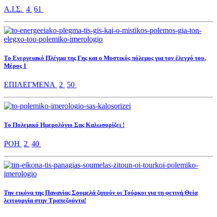
Α.Ι.Σ.
4
61
Το Ενεργειακό Πλέγμα της Γης και ο Μυστικός πόλεμος για τον έλεγχό του.
Μέρος 1
ΕΠΙΛΕΓΜΕΝΑ
2
50
Το Πολεμικό Ημερολόγιο Σας Καλωσορίζει !
ΡΟΗ
2
40
Την εικόνα της Παναγίας Σουμελά ζητούν οι Τούρκοι για τη φετινή Θεία
λειτουργία στην Τραπεζούντα!