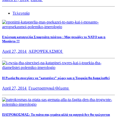
Τελευταία
Επώνυμη καταγγελία Σπαρτιάτη πιλότου : Μας ψεκάζει το ΝΑΤΟ και η
Μοσάντο !!!
April 27, 2014
ΑΕΡΟΨΕΚΑΣΜΟΙ
Η Ρωσία θα συνεχίσει να ”καταπίνει” χώρες και η Τουρκία θα διαμελισθεί
April 27, 2014
Γεωστρατηγικά Θέματα
ΠΑΤΡΟΚΟΣΜΑΣ: Τα πιάτα σας γεμάτα αλλά τα φαγητά δεν θα τρώγονται