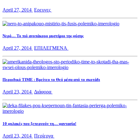
April 27, 2014
Ερευνες
Νερό… Το πιό ανυπάκουο μυστήριο της φύσης
April 27, 2014
ΕΠΙΛΕΓΜΕΝΑ
Περιοδικό TIME : Βρείτεο το Θεό μέσα από το σκοτάδι
April 23, 2014
Διάφορα
10 φυλακές που ξεπερνούν τη… φαντασία!
April 23, 2014
Περίεργα