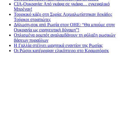
CIA-Ουκρανία: Από γκάφα σε γκάφα… εγκεφαλικό
Μπρέναν!
Τουρκικό κάζο στη Συρία: Αιχμαλωτίστηκαν δεκάδες
Τούρκοι στρατιώτες
Δήλωση-σοκ από Ρωσία στον ΟΗΕ: “Θα μπούμε στην
Ουκρανία ως ειρηνευτική δύναμη”!
Οπλισμένα ρομπότ αναλαμβάνουν τη φύλαξη ρωσικών
βάσεων πυραύλων
Η Γαλλία στέλνει μαχητικά εναντίον της Ρωσίας
Οι Ρώσοι κατέρριψαν ελικόπτερο στο Κραματόρσκ