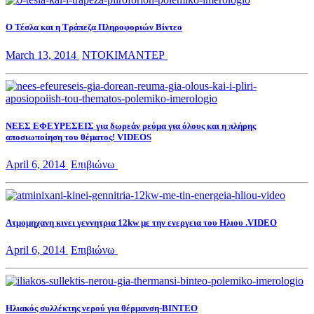
Ο Τέσλα και η Τράπεζα Πληροφοριών Βίντεο
March 13, 2014
ΝΤΟΚΙΜΑΝΤΕΡ
ΝΕΕΣ ΕΦΕΥΡΕΣΕΙΣ για δωρεάν ρεύμα για όλους και η πλήρης
αποσιωποίηση του θέματος! VIDEOS
April 6, 2014
Επιβιώνω
Ατμομηχανη κινει γεννητρια 12kw με την ενεργεια του Ηλιου .VIDEO
April 6, 2014
Επιβιώνω
Ηλιακός συλλέκτης νερού για θέρμανση-ΒΙΝΤΕΟ