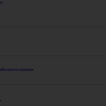
θος οσα λενε τα καναλια
*