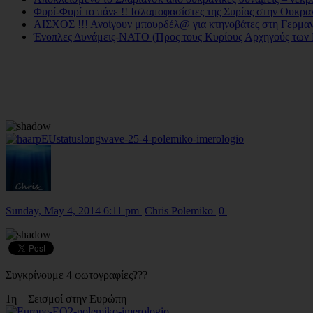
Φυρί-Φυρί το πάνε !! Ισλαμοφασίστες της Συρίας στην Ουκραν
ΑΙΣΧΟΣ !!! Ανοίγουν μπουρδέλ@ για κτηνοβάτες στη Γερμα
Ένοπλες Δυνάμεις-ΝΑΤΟ (Προς τους Κυρίους Αρχηγούς των
Sunday, May 4, 2014 6:11 pm
Chris Polemiko
0
Συγκρίνουμε 4 φωτογραφίες???
1η – Σεισμοί στην Ευρώπη