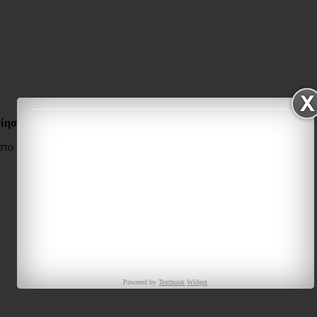
ποίησε την Προσπάθεια μας…
στο Facebook με LIKE
ΕΔΩ
Powered by
Textbook
Widget