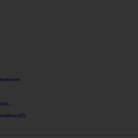
ι ρωσόφωνοι
 συντάξεων 45%