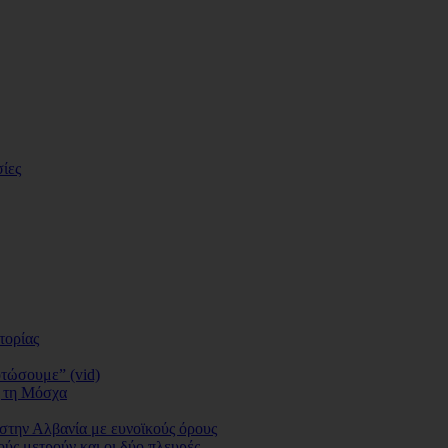
ίες
τορίας
οτώσουμε” (vid)
ς τη Μόσχα
 στην Αλβανία με ευνοϊκούς όρους
ύς μετρούν και οι δύο πλευρές