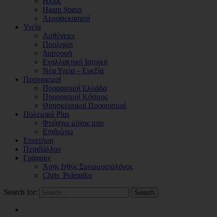
Ηλιος
Haarp Status
Αεροψεκασμοί
Υγεία
Ασθένειες
Προληψη
Διατροφή
Εναλλακτική Ιατρική
Νέα Υγεία – Ευεξία
Προορισμοί
Προορισμοί Ελλάδα
Προορισμοί Κόσμος
Θρησκευτικοί Προορισμοί
Πολεμικό Plus
Φτιάχνω μόνος μου
Επιβιώνω
Επιστήμη
Περιβάλλον
Γράφουν
Άρης Ιχθύς Συνωμοσιολόγος
Chris_Polemiko
Search for:
Search