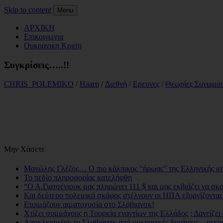
Skip to content
Menu
ΑΡΧΙΚΗ
Επικοινωνια
Ουκρανικη Κριση
Συγκρίσεις…..!!
CHRIS_POLEMIKO
/
Haarp
/
Διεθνή
/
Ερευνες
/
Θεωρίες Συνωμοσ
Μην Χάσετε
Μανώλης Γλέζος… Ο πιο κάλπικος “ήρωας” της Ελληνικής ισ
Το πεδίο πληροφορίας κατελήφθη
“Ο Α.Γιατσένιουκ μας πληρώνει 111 $ και μας εκβιάζει να σκ
Και δεύτερο πολεμικό σκάφος στέλνουν οι ΗΠΑ εξοργίζοντα
Ετοιμάζουν αιματοχυσία στο Σλάβιανσκ!
Χτίζει συμμάχους η Τουρκία εναντίων της Ελλάδος ; Δανείζει
Αποκλεισμένο το Σλαβιάνσκ από ουκρανικές δυνάμεις – νεκρο