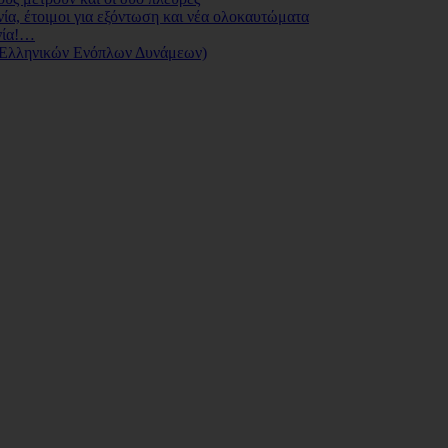
ία, έτοιμοι για εξόντωση και νέα ολοκαυτώματα
νία!…
 Ελληνικών Ενόπλων Δυνάμεων)