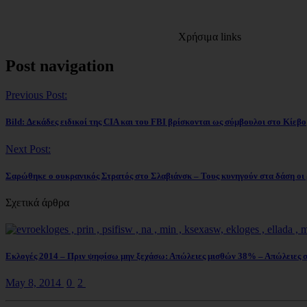
Χρήσιμα links
Post navigation
Previous Post:
Bild: Δεκάδες ειδικοί της CIA και του FBI βρίσκονται ως σύμβουλοι στο Κίεβο
Next Post:
Σαρώθηκε ο ουκρανικός Στρατός στο Σλαβιάνσκ – Τους κυνηγούν στα δάση ο
Σχετικά άρθρα
Εκλογές 2014 – Πριν ψηφίσω μην ξεχάσω: Απώλειες μισθών 38% – Απώλειες
May 8, 2014
0
2