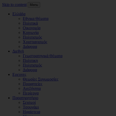
Skip to content
Menu
Ελλάδα
Εθνικα Θέματα
Πολιτικά
Οικονομία
Κοινωνία
Πολιτισμός
Χριστιανισμός
Διάφορα
Διεθνή
Γεωστρατηγικά Θέματα
Πολιτικη
Πολιτισμός
Διάφορα
Ερευνες
Θεωρίες Συνωμοσίες
Προφητείες
Ανεξήγητα
Περίεργα
Παρατηρητήριο
Σεισμοί
Τσουνάμι
Ηφαίστεια