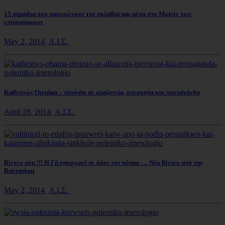
15 σημάδια που φανερώνουν την σκλαβιά μας μέσα στο Matrix των
επικυρίαρχων
May 2, 2014
Α.Ι.Σ.
Καθεστώς Ομπάμα – πλούσio σε αλαζονεία, υπεροψία και προπαγάνδα
April 28, 2014
Α.Ι.Σ.
Βίντεο σόκ !!! Η Γή υποχωρεί σε όλον τον κόσμο … Νέο βίντεο από την
Βαλτιμόρη
May 2, 2014
Α.Ι.Σ.