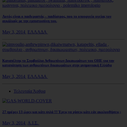
Αυτός είναι ο παιδεραστής – παιδίατρος, που το υπουργείο υγείας τον
αγκάλιαζε με την εμπιστοσύνη του.
May 3, 2014
ΕΛΛΑΔΑ
Καταπέλτης το Συμβούλιο Ανθρωπίνων Δικαιωμάτων του ΟΗΕ για την
καταπάτηση των ανθρωπίνων δικαιωμάτων στην μνημονιακή Ελλάδα
May 3, 2014
ΕΛΛΑΔΑ
Τελευταία Άρθρα
27 ημέρες 13 ώρες και κάτι ψιλά !!! Έχεις να χάσεις κάτι εάν ακολουθήσεις ;
May 3, 2014
Α.Ι.Σ.