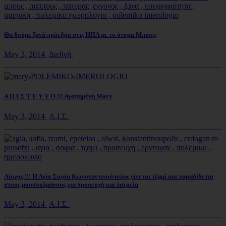
Θα δούμε ξανά πρόεδρο στις ΗΠΑ με το όνομα Μπους;
May 3, 2014
Διεθνή
Α Π Ι Σ Τ Ε Υ Τ Ο !!! Αγαπημένη Mary
May 3, 2014
Α.Ι.Σ.
Αίσχος !!! Η Αγία Σοφία Κωνσταντινούπολης γίνεται τζαμί και παραδίδεται
στους μουσουλμάνους για προσευχή και λατρεία
May 3, 2014
Α.Ι.Σ.