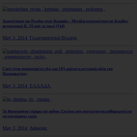
Αερογέφυρα της Ρωσίας στην Κριμαία – Μεγάλη κινητικότητα με δεκάδες
μεταφορικά IL-76 από το πρωί (Vid)
May 3, 2014
Γεωστρατηγικά Θέματα
Γιατί είναι σφραγισμένη εδώ και 193 χρόνια η κεντρική πύλη του
Πατριαρχείου;
May 3, 2014
ΕΛΛΑΔΑ
Το θανατηφόρο τίμημα της μόδας: Εκείνοι που σκοτώνονται καθημερινά για
να ντυνόμαστε εμείς
May 3, 2014
Διάφορα