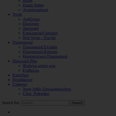
Ηλιος
Haarp Status
Αεροψεκασμοί
Υγεία
Ασθένειες
Προληψη
Διατροφή
Εναλλακτική Ιατρική
Νέα Υγεία – Ευεξία
Προορισμοί
Προορισμοί Ελλάδα
Προορισμοί Κόσμος
Θρησκευτικοί Προορισμοί
Πολεμικό Plus
Φτιάχνω μόνος μου
Επιβιώνω
Επιστήμη
Περιβάλλον
Γράφουν
Άρης Ιχθύς Συνωμοσιολόγος
Chris_Polemiko
Search for:
Search