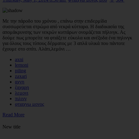
Με την πάροδο του χρόνου , επάνω στην επιδερμίδα
συσσωρεύεται στρώμα από νεκρά κύτταρα. Η διαδικασία της
απομάκρυνσης των νεκρών κυττάρων ονομάζεται πήλινγκ. Ας
δούμε πως μπορείτε να φτιάξετε εύκολα και ανέξοδα ένα πηλινγκ
για όλους τους τύπους δέρματος με 3 απλά υλικά που πάντοτε
έχουμε στο σπίτι. Αλάτι,λεμόνι …
axni
lemoni
piling
zaxari
αχνη
ζαχαρη
λεμονι
πιλινγ
φτιαχνω μονος
Read More
New title