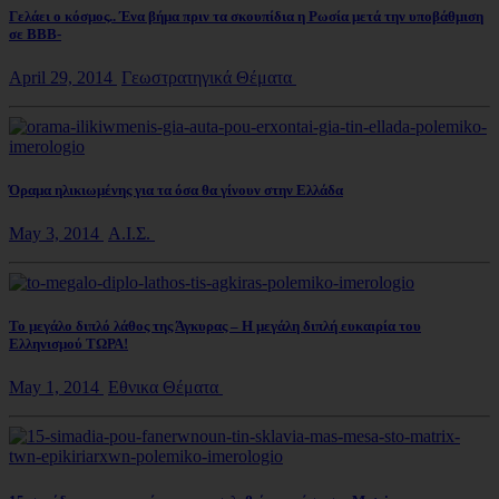
Γελάει ο κόσμος.. Ένα βήμα πριν τα σκουπίδια η Ρωσία μετά την υποβάθμιση
σε ΒΒΒ-
April 29, 2014
Γεωστρατηγικά Θέματα
Όραμα ηλικιωμένης για τα όσα θα γίνουν στην Ελλάδα
May 3, 2014
Α.Ι.Σ.
Το μεγάλο διπλό λάθος της Άγκυρας – Η μεγάλη διπλή ευκαιρία του
Ελληνισμού ΤΩΡΑ!
May 1, 2014
Εθνικα Θέματα