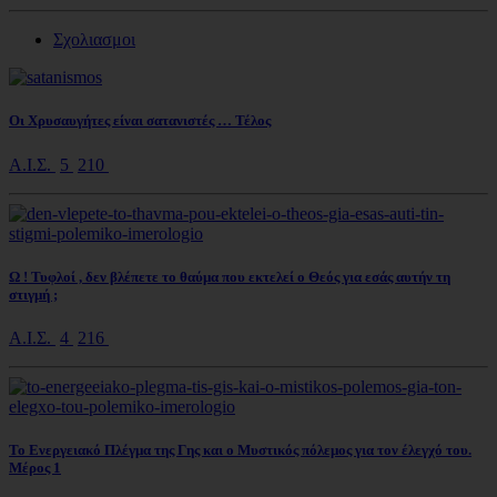
Σχολιασμοι
Οι Χρυσαυγήτες είναι σατανιστές … Τέλος
Α.Ι.Σ.
5
210
Ω ! Τυφλοί , δεν βλέπετε το θαύμα που εκτελεί ο Θεός για εσάς αυτήν τη
στιγμή ;
Α.Ι.Σ.
4
216
Το Ενεργειακό Πλέγμα της Γης και ο Μυστικός πόλεμος για τον έλεγχό του.
Μέρος 1