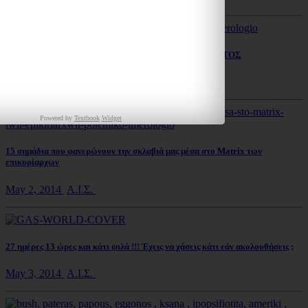
ΑΝΑΚΟΙΝΩΣΗ ΕΛΛΗΝΙΚΟΥ ΨΗΦΙΑΚΟΥ ΝΟΜΙΣΜΑΤΟΣ
May 2, 2014
ΕΛΛΑΔΑ
Powered by
Textbook
Widget
15 σημάδια που φανερώνουν την σκλαβιά μας μέσα στο Matrix των
επικυρίαρχων
May 2, 2014
Α.Ι.Σ.
27 ημέρες 13 ώρες και κάτι ψιλά !!! Έχεις να χάσεις κάτι εάν ακολουθήσεις ;
May 3, 2014
Α.Ι.Σ.