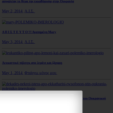
ασφαλείας το θέμα της εκκαθάρισης στην Ουκρανία
May 2, 2014
Α.Ι.Σ.
Α Π Ι Σ Τ Ε Υ Τ Ο !!! Αγαπημένη Mary
May 3, 2014
Α.Ι.Σ.
Λευκαντικό πήλινγκ απο λεμόνι και ζάχαρη
May 1, 2014
Φτιάχνω μόνος μου
Έκτακτο!!! Δεκάδες νεκροί στο Σλοβιανσκ από επέμβαση του Ουκρανικού
στρατού μεταδίδει το BBC
May 2, 2014
Α.Ι.Σ.