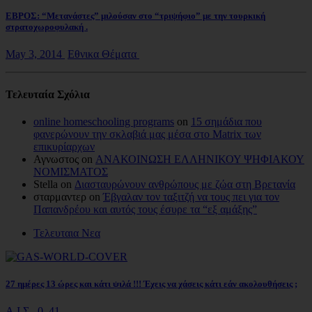
ΕΒΡΟΣ: “Μετανάστες” μιλούσαν στο “τριψήφιο” με την τουρκική
στρατοχωροφυλακή .
May 3, 2014
Εθνικα Θέματα
Τελευταία Σχόλια
online homeschooling programs
on
15 σημάδια που
φανερώνουν την σκλαβιά μας μέσα στο Matrix των
επικυρίαρχων
Αγνωστος on
ΑΝΑΚΟΙΝΩΣΗ ΕΛΛΗΝΙΚΟΥ ΨΗΦΙΑΚΟΥ
ΝΟΜΙΣΜΑΤΟΣ
Stella on
Διασταυρώνουν ανθρώπους με ζώα στη Βρετανία
σταρμαντερ on
Έβγαλαν τον ταξιτζή να τους πει για τον
Παπανδρέου και αυτός τους έσυρε τα “εξ αμάξης”
Τελευταια Νεα
27 ημέρες 13 ώρες και κάτι ψιλά !!! Έχεις να χάσεις κάτι εάν ακολουθήσεις ;
Α.Ι.Σ.
0
41