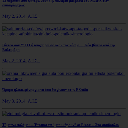
15 σημάδια που φανερώνουν την σκλαβιά μας μέσα στο Matrix των
επικυρίαρχων
May 2, 2014
Α.Ι.Σ.
Βίντεο σόκ !!! Η Γή υποχωρεί σε όλον τον κόσμο … Νέο βίντεο από την
Βαλτιμόρη
May 2, 2014
Α.Ι.Σ.
Όραμα ηλικιωμένης για τα όσα θα γίνουν στην Ελλάδα
May 3, 2014
Α.Ι.Σ.
Τύμπανα πολέμου – Έτοιμοι να “μπουκάρουν” οι Ρώσοι – Στο συμβούλιο