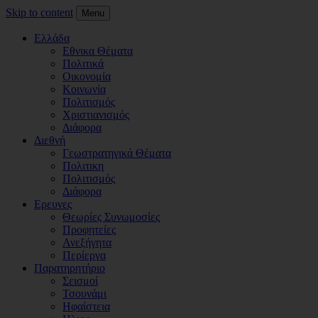
Skip to content
Menu
Ελλάδα
Εθνικα Θέματα
Πολιτικά
Οικονομία
Κοινωνία
Πολιτισμός
Χριστιανισμός
Διάφορα
Διεθνή
Γεωστρατηγικά Θέματα
Πολιτικη
Πολιτισμός
Διάφορα
Ερευνες
Θεωρίες Συνωμοσίες
Προφητείες
Ανεξήγητα
Περίεργα
Παρατηρητήριο
Σεισμοί
Τσουνάμι
Ηφαίστεια