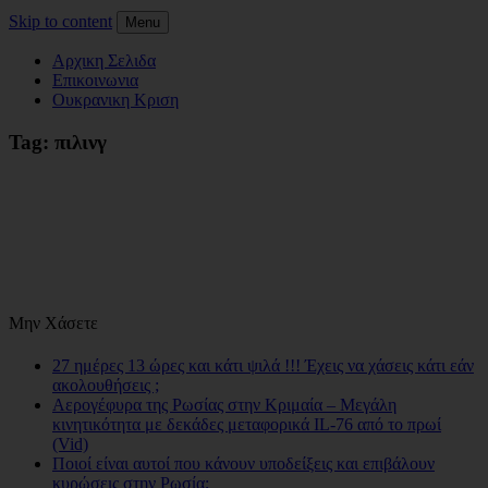
Skip to content
Menu
Αρχικη Σελιδα
Επικοινωνια
Ουκρανικη Κριση
Tag:
πιλινγ
Μην Χάσετε
27 ημέρες 13 ώρες και κάτι ψιλά !!! Έχεις να χάσεις κάτι εάν
ακολουθήσεις ;
Αερογέφυρα της Ρωσίας στην Κριμαία – Μεγάλη
κινητικότητα με δεκάδες μεταφορικά IL-76 από το πρωί
(Vid)
Ποιοί είναι αυτοί που κάνουν υποδείξεις και επιβάλουν
κυρώσεις στην Ρωσία;