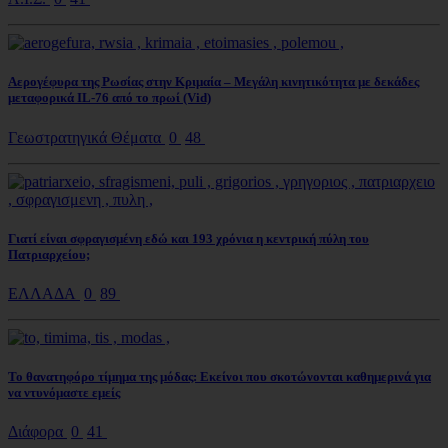
Αερογέφυρα της Ρωσίας στην Κριμαία – Μεγάλη κινητικότητα με δεκάδες
μεταφορικά IL-76 από το πρωί (Vid)
Γεωστρατηγικά Θέματα
0
48
Γιατί είναι σφραγισμένη εδώ και 193 χρόνια η κεντρική πύλη του
Πατριαρχείου;
ΕΛΛΑΔΑ
0
89
Το θανατηφόρο τίμημα της μόδας: Εκείνοι που σκοτώνονται καθημερινά για
να ντυνόμαστε εμείς
Διάφορα
0
41