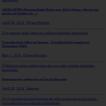
ΑΠΟΚΑΛΥΨΗ: Πρόταση-βόμβα Πούτιν στον Αλέξη Τσίπρα: «Θα γίνουμε
ασπίδα της Ελλάδας εάν…»
April 30, 2014
Εθνικα Θέματα
Το μεγάλο διπλό λάθος της Άγκυρας – Η μεγάλη διπλή ευκαιρία του
Ελληνισμού ΤΩΡΑ!
May 1, 2014
Εθνικα Θέματα
Διασταυρώνουν ανθρώπους με ζώα στη Βρετανία
April 28, 2014
Διάφορα