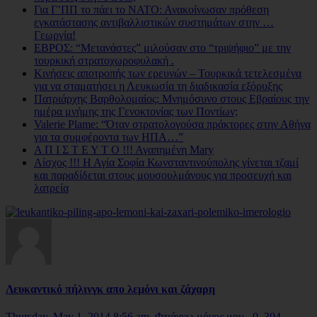
Για Γ’ΠΠ το πάει το ΝΑΤΟ: Ανακοίνωσαν πρόθεση
εγκατάστασης αντιβαλλιστικών συστημάτων στην …
Γεωργία!
ΕΒΡΟΣ: “Μετανάστες” μιλούσαν στο “τριψήφιο” με την
τουρκική στρατοχωροφυλακή .
Κινήσεις αποτροπής των ερευνών – Τουρκικά τετελεσμένα
για να σταματήσει η Λευκωσία τη διαδικασία εξόρυξης
Πατριάρχης Βαρθολομαίος: Μνημόσυνο στους Εβραίους την
ημέρα μνήμης της Γενοκτονίας των Ποντίων;
Valerie Plame: “Όταν στρατολογούσα πράκτορες στην Αθήνα
για τα συμφέροντα των ΗΠΑ…”
Α Π Ι Σ Τ Ε Υ Τ Ο !!! Αγαπημένη Mary
Αίσχος !!! Η Αγία Σοφία Κωνσταντινούπολης γίνεται τζαμί
και παραδίδεται στους μουσουλμάνους για προσευχή και
λατρεία
Λευκαντικό πήλινγκ απο λεμόνι και ζάχαρη
Thursday, May 1, 2014 8:56 am
Φτιάχνω μόνος μου
0
304