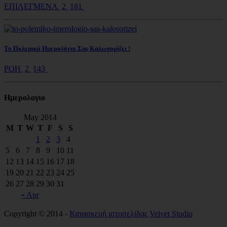
ΕΠΙΛΕΓΜΕΝΑ
2
181
Το Πολεμικό Ημερολόγιο Σας Καλωσορίζει !
ΡΟΗ
2
143
Ημερολoγιο
May 2014
M
T
W
T
F
S
S
1
2
3
4
5
6
7
8
9
10
11
12
13
14
15
16
17
18
19
20
21
22
23
24
25
26
27
28
29
30
31
« Apr
Copyright © 2014 -
Κατασκευή ιστοσελίδας
Velvet Studio