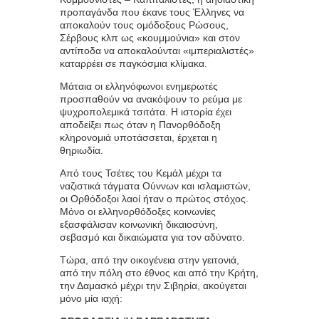
προπαγάνδα που έκανε τους Έλληνες να
αποκαλούν τους ομόδοξους Ρώσους,
Σέρβους κλπ ως «κουμμούνια» και στον
αντίποδα να αποκαλούνται «ιμπεριαλιστές»
καταρρέει σε παγκόσμια κλίμακα.
Μάταια οι ελληνόφωνοι ενημερωτές
προσπαθούν να ανακόψουν το ρεύμα με
ψυχροπολεμικά τσιτάτα. Η ιστορία έχει
αποδείξει πως όταν η Πανορθόδοξη
κληρονομιά υποτάσσεται, έρχεται η
θηριωδία.
Από τους Τσέτες του Κεμάλ μέχρι τα
ναζιστικά τάγματα Ούννων και ισλαμιστών,
οι Ορθόδοξοι λαοί ήταν ο πρώτος στόχος.
Μόνο οι ελληνορθόδοξες κοινωνίες
εξασφάλισαν κοινωνική δικαιοσύνη,
σεβασμό και δικαιώματα για τον αδύνατο.
Τώρα, από την οικογένεια στην γειτονιά,
από την πόλη στο έθνος και από την Κρήτη,
την Δαμασκό μέχρι την Σιβηρία, ακούγεται
μόνο μία ιαχή: