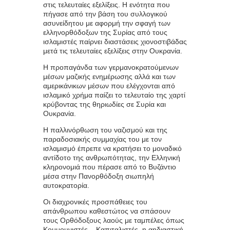
στις τελευταίες εξελίξεις. Η ενότητα που
πήγασε από την βάση του συλλογικού
ασυνείδητου με αφορμή την σφαγή των
ελληνορθόδοξων της Συρίας από τους
ισλαμιστές παίρνει διαστάσεις χιονοστιβάδας
μετά τις τελευταίες εξελίξεις στην Ουκρανία.
Η προπαγάνδα των γερμανοκρατούμενων
μέσων μαζικής ενημέρωσης αλλά και των
αμερικάνικων μέσων που ελέγχονται από
ισλαμικό χρήμα παίζει το τελευταίο της χαρτί
κρύβοντας της θηριωδίες σε Συρία και
Ουκρανία.
Η παλλινόρθωση του ναζισμού και της
παραδοσιακής συμμαχίας του με τον
ισλαμισμό έπρεπε να κρατήσει το μοναδικό
αντίδοτο της ανθρωπότητας, την Ελληνική
κληρονομιά που πέρασε από το Βυζάντιο
μέσα στην Πανορθόδοξη σιωπηλή
αυτοκρατορία.
Οι διαχρονικές προσπάθειες του
απάνθρωπου καθεστώτος να σπάσουν
τους Ορθόδοξους λαούς με ταμπέλες όπως
Κομμουνιστές – Καπιταλιστές, η αηδιαστική