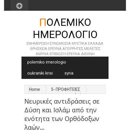
ΠΟΛΕΜΙΚO
ΗΜΕΡΟΛOΓΙΟ
ΕΝΗΜΕΡΩΣΗ ΣΥΝΩΜΟΣΙΑ ΜΥΣΤΙΚΑ ΕΛΛΑΔΑ
ΘΡΗΣΚΕΙΑ ΕΡΕΥΝΑ ΑΠΟΡΡΗΤΕΣ ΜΕΛΕΤΕΣ
AMYNA EΠΙΒΙΩΣΗ ΕΡΕΥΝΑ ΔΙΕΘΝΗ
polemiko imerologio
oukraniki krisi
syria
Home
5- ΠΡΟΦΗΤΕΙΕΣ
ΡΟΗ
Νευρικές αντιδράσεις σε
Νευρικές αντιδράσεις σε
Δύση και Ισλάμ από την ενότητα των
Ορθόδοξων λαών…
Δύση και Ισλάμ από την
ενότητα των Ορθόδοξων
λαών…