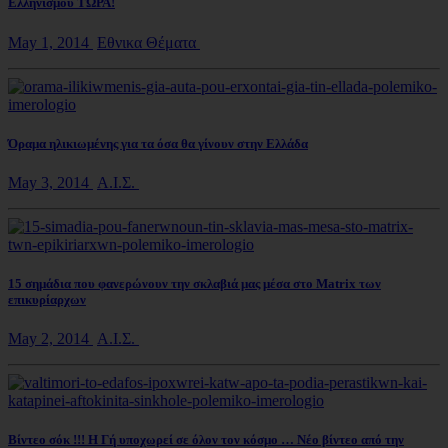
Ελληνισμού ΤΩΡΑ!
May 1, 2014
Εθνικα Θέματα
Όραμα ηλικιωμένης για τα όσα θα γίνουν στην Ελλάδα
May 3, 2014
Α.Ι.Σ.
15 σημάδια που φανερώνουν την σκλαβιά μας μέσα στο Matrix των
επικυρίαρχων
May 2, 2014
Α.Ι.Σ.
Βίντεο σόκ !!! Η Γή υποχωρεί σε όλον τον κόσμο … Νέο βίντεο από την