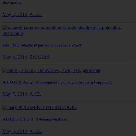
Βαλτιμόρη
May 2, 2014
Α.Ι.Σ.
Σόκ !!! Στ΄ @ρχ!δ!@ μου κι αν αυτοκτόνησαν!!!
May 4, 2014
ΕΛΛΑΔΑ
ΑΙΣΧΟΣ !!! Ανοίγουν μπουρδέλ@ για κτηνοβάτες στη Γερμανία!…
May 7, 2014
Α.Ι.Σ.
Α Π Ι Σ Τ Ε Υ Τ Ο !!! Αγαπημένη Mary
May 3, 2014
Α.Ι.Σ.