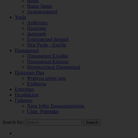
Ηλιος
Haarp Status
Αεροψεκασμοί
Υγεία
Ασθένειες
Προληψη
Διατροφή
Εναλλακτική Ιατρική
Νέα Υγεία – Ευεξία
Προορισμοί
Προορισμοί Ελλάδα
Προορισμοί Κόσμος
Θρησκευτικοί Προορισμοί
Πολεμικό Plus
Φτιάχνω μόνος μου
Επιβιώνω
Επιστήμη
Περιβάλλον
Γράφουν
Άρης Ιχθύς Συνωμοσιολόγος
Chris_Polemiko
Search for:
Search