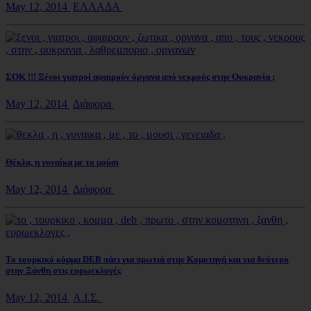
May 12, 2014
ΕΛΛΑΔΑ
ΣΟΚ !!! Ξένοι γιατροί αφαιρούν όργανα από νεκρούς στην Ουκρανία ;
May 12, 2014
Διάφορα
Θέκλα, η γυναίκα με το μούσι
May 12, 2014
Διάφορα
Το τουρκικό κόμμα DEB πάει για πρωτιά στην Κομοτηνή και για δεύτερο
στην Ξάνθη στις ευρωεκλογές
May 12, 2014
Α.Ι.Σ.