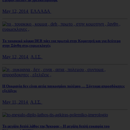
May 12, 2014
ΕΛΛΑΔΑ
Το τουρκικό κόμμα DEB πάει για πρωτιά στην Κομοτηνή και για δεύτερο
στην Ξάνθη στις ευρωεκλογές
May 12, 2014
Α.Ι.Σ.
Η Ουκρανία δεν είναι αιτία παγκοσμίου πολέμου … Σύντομα απροσδόκητες
εξελίξεις
May 11, 2014
Α.Ι.Σ.
Το μεγάλο διπλό λάθος της Άγκυρας – Η μεγάλη διπλή ευκαιρία του