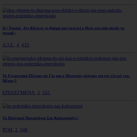
Ω ! Τυφλοί , δεν βλέπετε το θαύμα που εκτελεί ο Θεός για εσάς αυτήν τη
στιγμή ;
Α.Ι.Σ.
4
433
Το Ενεργειακό Πλέγμα της Γης και ο Μυστικός πόλεμος για τον έλεγχό του.
Μέρος 1
ΕΠΙΛΕΓΜΕΝΑ
2
332
Το Πολεμικό Ημερολόγιο Σας Καλωσορίζει !
ΡΟΗ
2
248