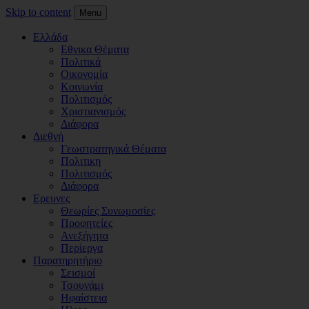
Skip to content
Menu
Ελλάδα
Εθνικα Θέματα
Πολιτικά
Οικονομία
Κοινωνία
Πολιτισμός
Χριστιανισμός
Διάφορα
Διεθνή
Γεωστρατηγικά Θέματα
Πολιτικη
Πολιτισμός
Διάφορα
Ερευνες
Θεωρίες Συνωμοσίες
Προφητείες
Ανεξήγητα
Περίεργα
Παρατηρητήριο
Σεισμοί
Τσουνάμι
Ηφαίστεια