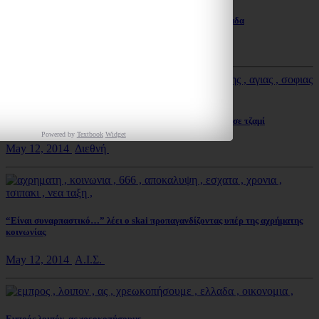
Σεισμός 5 ρίχτερ στην Αλβανία κοντά στα σύνορα με Ελλάδα
May 12, 2014
Διάφορα
Αντίδραση των ΗΠΑ για την μετατροπή της Αγίας Σοφιάς σε τζαμί
Powered by
Textbook
Widget
May 12, 2014
Διεθνή
“Είναι συναρπαστικό…” λέει ο skai προπαγανδίζοντας υπέρ της αχρήματης
κοινωνίας
May 12, 2014
Α.Ι.Σ.
Εμπρός λοιπόν, ας χρεοκοπήσουμε