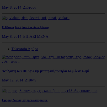
May 8, 2014
Διάφορα
Ο βλάκας δεν ξέρει ότι είναι βλάκας
May 8, 2014
ΕΠΙΛΕΓΜΕΝΑ
Τελευταία Άρθρα
Αντίδραση των ΗΠΑ για την μετατροπή της Αγίας Σοφιάς σε τζαμί
May 12, 2014
Διεθνή
Εμπρός λοιπόν, ας χρεοκοπήσουμε