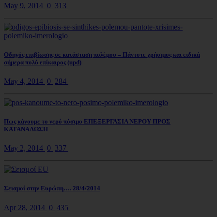
May 9, 2014
0
313
Οδηγός επιβίωσης σε κατάσταση πολέμου – Πάντοτε χρήσιμος και ειδικά
σήμερα πολύ επίκαιρος (upd)
May 4, 2014
0
284
Πως κάνουμε το νερό πόσιμο ΕΠΕΞΕΡΓΑΣΙΑ ΝΕΡΟΥ ΠΡΟΣ
ΚΑΤΑΝΑΛΩΣΗ
May 2, 2014
0
337
Σεισμοί στην Ευρώπη…. 28/4/2014
Apr 28, 2014
0
435