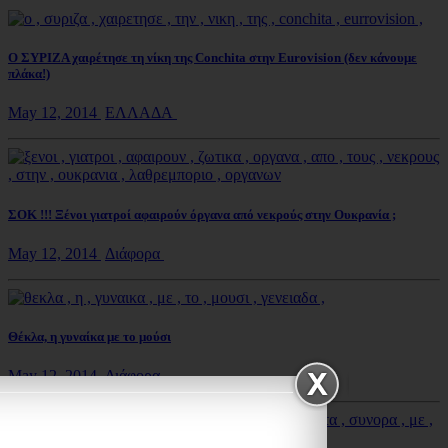
Ο ΣΥΡΙΖΑ χαιρέτησε τη νίκη της Conchita στην Eurovision (δεν κάνουμε
πλάκα!)
May 12, 2014
ΕΛΛΑΔΑ
ΣΟΚ !!! Ξένοι γιατροί αφαιρούν όργανα από νεκρούς στην Ουκρανία ;
May 12, 2014
Διάφορα
Θέκλα, η γυναίκα με το μούσι
May 12, 2014
Διάφορα