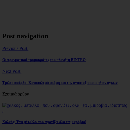
Post navigation
Previous Post:
Οι πραγματικοί τρομοκράτες του πλανήτη BINTEO
Next Post:
Τρώτε σκόρδο! Καταπολεμά ακόμη και την ανάπτυξη κακοηθων όγκων
Σχετικά άρθρα
Χαλκός: Ένα μέταλλο που αφανίζει όλα τα μικρόβια!