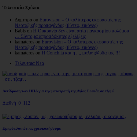
Τελευταία Σχόλια
Δημητρα on
Eurovision – Ο καλύτερος εκφραστής της
Νεοταξικής προπαγάνδας (βίντεο, εικόνες)
Babis on
Η Ουκρανία δεν είναι αιτία παγκοσμίου πολέμου
… Σύντομα απροσδόκητες εξελίξεις
kamateros on
Eurovision – Ο καλύτερος εκφραστής της
Νεοταξικής προπαγάνδας (βίντεο, εικόνες)
kamateros on
Η Conchita και η ,,,, μαλαπ@ρδα της !!!
Τελευταια Νεα
Αντίδραση των ΗΠΑ για την μετατροπή της Αγίας Σοφιάς σε τζαμί
Διεθνή
0
112
Εμπρός λοιπόν, ας χρεοκοπήσουμε