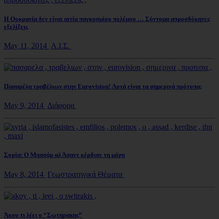
Η Ουκρανία δεν είναι αιτία παγκοσμίου πολέμου … Σύντομα απροσδόκητες
εξελίξεις
May 11, 2014
Α.Ι.Σ.
Πασαρέλα τραβέλιων στην Eurovision! Αυτά είναι τα σημερινά πρότυπα;
May 9, 2014
Διάφορα
Συρία: Ο Μπασάρ αλ Άσαντ κέρδισε τη μάχη
May 8, 2014
Γεωστρατηγικά Θέματα
Άκου τι λέει ο “Σωτηρακης”