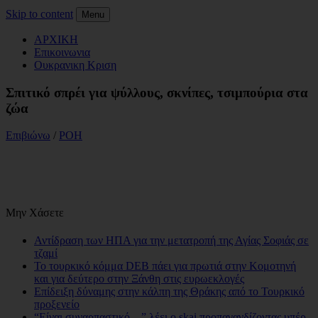
Skip to content
Menu
ΑΡΧΙΚΗ
Επικοινωνια
Ουκρανικη Κριση
Σπιτικό σπρέι για ψύλλους, σκνίπες, τσιμπούρια στα
ζώα
Επιβιώνω
/
ΡΟΗ
Μην Χάσετε
Αντίδραση των ΗΠΑ για την μετατροπή της Αγίας Σοφιάς σε
τζαμί
Το τουρκικό κόμμα DEB πάει για πρωτιά στην Κομοτηνή
και για δεύτερο στην Ξάνθη στις ευρωεκλογές
Επίδειξη δύναμης στην κάλπη της Θράκης από το Τουρκικό
προξενείο
“Είναι συναρπαστικό…” λέει ο skai προπαγανδίζοντας υπέρ