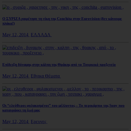
Ο ΣΥΡΙΖΑ χαιρέτησε τη νίκη της Conchita στην Eurovision (δεν κάνουμε
πλάκα!)
May 12, 2014
ΕΛΛΑΔΑ
Επίδειξη δύναμης στην κάλπη της Θράκης από το Τουρκικό προξενείο
May 12, 2014
Εθνικα Θέματα
Οι “ελεύθεροι φυλακισμένοι” του μέλλοντος – Το περικάρπιο της Sony που
καταγράφει τη ζωή μας
May 12, 2014
Ερευνες