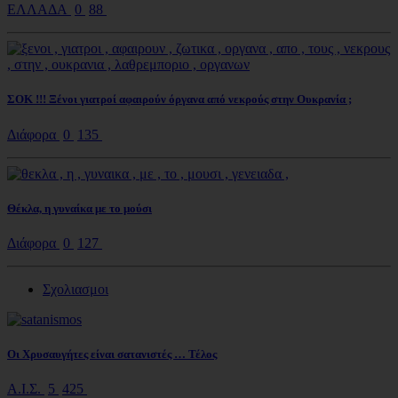
ΕΛΛΑΔΑ
0
88
ΣΟΚ !!! Ξένοι γιατροί αφαιρούν όργανα από νεκρούς στην Ουκρανία ;
Διάφορα
0
135
Θέκλα, η γυναίκα με το μούσι
Διάφορα
0
127
Σχολιασμοι
Οι Χρυσαυγήτες είναι σατανιστές … Τέλος
Α.Ι.Σ.
5
425