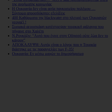
της αχρήματης κοινωνίας
Η Ουκρανία δεν είναι αιτία παγκοσμίου πολέμου …
Σύντομα απροσδόκητες εξελίξεις
400 Καθάρματα της blackwater στο πλευρό των Ουκρανών
νεοναζί !
Συριακά αεροσκάφη κατέστρεψαν τουρκική φάλαγγα που
πήγαινε στο Χαλέπι
N.Ρογκόζιν: “Αυτό που έγινε στην Οδησσό ούτε ζώα δεν το
κάνουν”
ΑΠΟΚΑΛΥΨΗ: Αυτός είναι ο λόγος που η Τουρκία
βιάστηκε με τις παραγγελίες των F-35!
Ουκρανία: Εν μέσω μαχών το δημοψήφισμα