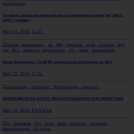
Γνωρίζετε ποιά κυρία απεικονίζεται στο ιλλουμινατικό tattoo της “μ0υν!
τσ@s” conchita ;
May 14, 2014
Α.Ι.Σ.
Πάπας Φραγκίσκος : Τα RFID τσιπάκια είναι ευλογία από τον Θεό
May 22, 2014
Α.Ι.Σ.
ΑΦΙΕΡΩΜΕΝΟ ΣΕ ΟΣΟΥΣ ΒΓΑΖΟΥΝ ΔΗΜΑΡΧΟ ΤΟΝ ΜΠΟΥΤΑΡΗ
May 19, 2014
ΕΛΛΑΔΑ