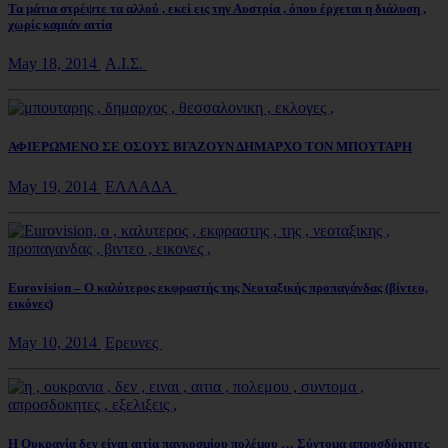
Τα μάτια στρέψτε τα αλλού , εκεί εις την Αυστρία , όπου έρχεται η διάλυση ,
χωρίς καμιάν αιτία
May 18, 2014
Α.Ι.Σ.
ΑΦΙΕΡΩΜΕΝΟ ΣΕ ΟΣΟΥΣ ΒΓΑΖΟΥΝ ΔΗΜΑΡΧΟ ΤΟΝ ΜΠΟΥΤΑΡΗ
May 19, 2014
ΕΛΛΑΔΑ
Eurovision – Ο καλύτερος εκφραστής της Νεοταξικής προπαγάνδας (βίντεο,
εικόνες)
May 10, 2014
Ερευνες
Η Ουκρανία δεν είναι αιτία παγκοσμίου πολέμου … Σύντομα απροσδόκητες