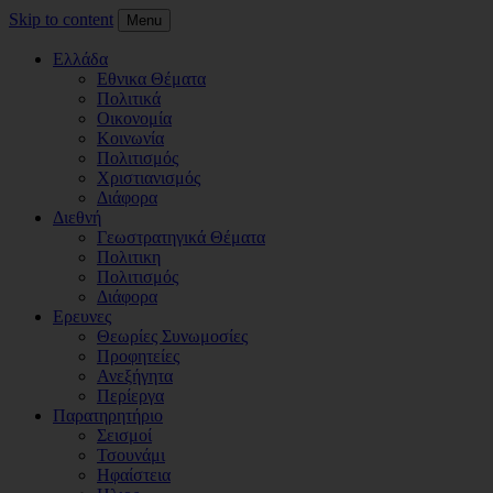
Skip to content
Menu
Ελλάδα
Εθνικα Θέματα
Πολιτικά
Οικονομία
Κοινωνία
Πολιτισμός
Χριστιανισμός
Διάφορα
Διεθνή
Γεωστρατηγικά Θέματα
Πολιτικη
Πολιτισμός
Διάφορα
Ερευνες
Θεωρίες Συνωμοσίες
Προφητείες
Ανεξήγητα
Περίεργα
Παρατηρητήριο
Σεισμοί
Τσουνάμι
Ηφαίστεια