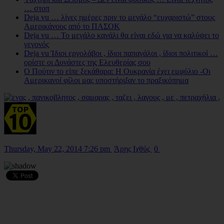
… στοπ
Deja vu … λίγες ημέρες πριν το μεγάλο “ευχαριστώ” στους
Αμερικάνους από το ΠΑΣΟΚ
Deja vu … Το μεγάλο κανάλι θα είναι εδώ για να καλύψει το
γεγονός
Deja vu Ίδιοι εργολάβοι , ίδιοι παπαγάλοι , ίδιοι πολιτικοί …
ορίστε οι Δυνάστες της Ελευθερίας σου
Ο Πούτιν το είπε ξεκάθαρα: Η Ουκρανία έχει εμφύλιο -Οι
Αμερικανοί φίλοι μας υποστήριξαν το πραξικόπημα
Thursday, May 22, 2014 7:26 pm
Άρης Ιχθύς
0