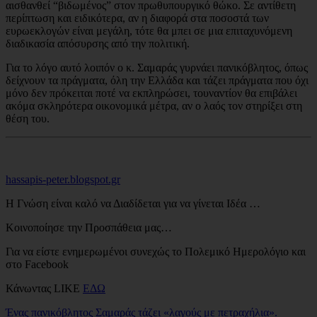
αισθανθεί “βιδωμένος” στον πρωθυπουργικό θώκο. Σε αντίθετη
περίπτωση και ειδικότερα, αν η διαφορά στα ποσοστά των
ευρωεκλογών είναι μεγάλη, τότε θα μπει σε μια επιταχυνόμενη
διαδικασία απόσυρσης από την πολιτική.
Για το λόγο αυτό λοιπόν ο κ. Σαμαράς γυρνάει πανικόβλητος, όπως
δείχνουν τα πράγματα, όλη την Ελλάδα και τάζει πράγματα που όχι
μόνο δεν πρόκειται ποτέ να εκπληρώσει, τουναντίον θα επιβάλει
ακόμα σκληρότερα οικονομικά μέτρα, αν ο λαός τον στηρίξει στη
θέση του.
hassapis-peter.blogspot.gr
Η Γνώση είναι καλό να Διαδίδεται για να γίνεται Ιδέα …
Κοινοποίησε την Προσπάθεια μας…
Για να είστε ενημερωμένοι συνεχώς το Πολεμικό Ημερολόγιο και
στο Facebook
Κάνωντας LIKE
ΕΔΩ
Ένας πανικόβλητος Σαμαράς τάζει «λαγούς με πετραχήλια».