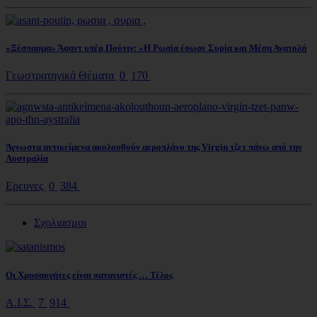
«Ξέσπασμα» Άσαντ υπέρ Πούτιν: «Η Ρωσία έσωσε Συρία και Μέση Ανατολή
Γεωστρατηγικά Θέματα
0
170
Άγνωστα αντικείμενα ακολουθούν αεροπλάνο της Virgin τζετ πάνω από την
Αυστραλία
Ερευνες
0
384
Σχολιασμοι
Οι Χρυσαυγήτες είναι σατανιστές … Τέλος
Α.Ι.Σ.
7
914