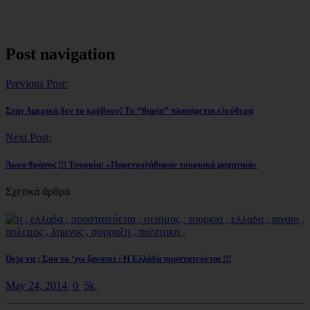
Post navigation
Previous Post:
Στην Αμερική δεν το κρύβουν! Το “θηρίο” πλασάρεται ελεύθερα
Next Post:
Άκου θράσος !!! Τουρκία: «Παρενοχλήθηκαν τουρκικά μαχητικά»
Σχετικά άρθρα
Deja vu ; Σου το ‘χω ξαναπεί : Η Ελλάδα προστατεύεται !!!
May 24, 2014
0
5k