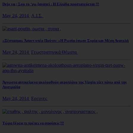
Deja vu ; Σου το ‘χω ξαναπεί : Η Ελλάδα προστατεύεται !!!
May 24, 2014
Α.Ι.Σ.
«Ξέσπασμα» Άσαντ υπέρ Πούτιν: «Η Ρωσία έσωσε Συρία και Μέση Ανατολή
May 24, 2014
Γεωστρατηγικά Θέματα
Άγνωστα αντικείμενα ακολουθούν αεροπλάνο της Virgin τζετ πάνω από την
Αυστραλία
May 24, 2014
Ερευνες
Τώρα ξέρεις τι πρέπει να ψηφίσεις !!!