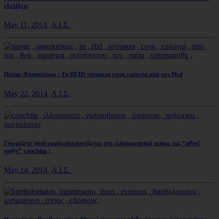
εξελίξεις
May 11, 2014
Α.Ι.Σ.
Πάπας Φραγκίσκος : Τα RFID τσιπάκια είναι ευλογία από τον Θεό
May 22, 2014
Α.Ι.Σ.
Γνωρίζετε ποιά κυρία απεικονίζεται στο ιλλουμινατικό tattoo της “μ0υν!
τσ@s” conchita ;
May 14, 2014
Α.Ι.Σ.