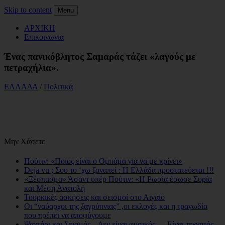
Skip to content
Menu
ΑΡΧΙΚΗ
Επικοινωνια
Ένας πανικόβλητος Σαμαράς τάζει «λαγούς με
πετραχήλια».
ΕΛΛΑΔΑ
/
Πολιτικά
Μην Χάσετε
Πούτιν: «Ποιος είναι ο Ομπάμα για να με κρίνει»
Deja vu ; Σου το ‘χω ξαναπεί : Η Ελλάδα προστατεύεται !!!
«Ξέσπασμα» Άσαντ υπέρ Πούτιν: «Η Ρωσία έσωσε Συρία
και Μέση Ανατολή
Τουρκικές ασκήσεις και σεισμοί στο Αιγαίο
Οι “ναύαρχοι της ξαγρύπνιας” ,οι εκλογές και η τραγωδία
που πρέπει να αποφύγουμε
Ψαχτήρι και Σεισμός – Δεν είναι φυσικός … Είναι τεχνητός