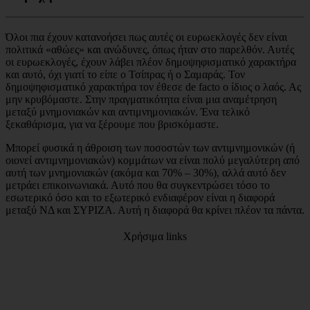
Όλοι πια έχουν κατανοήσει πως αυτές οι ευρωεκλογές δεν είναι
πολιτικά «αθώες» και ανώδυνες, όπως ήταν στο παρελθόν. Αυτές
οι ευρωεκλογές, έχουν λάβει πλέον δημοψηφισματικό χαρακτήρα
και αυτό, όχι γιατί το είπε ο Τσίπρας ή ο Σαμαράς. Τον
δημοψηφισματικό χαρακτήρα τον έθεσε de facto ο ίδιος ο λαός. Ας
μην κρυβόμαστε. Στην πραγματικότητα είναι μια αναμέτρηση
μεταξύ μνημονιακών και αντιμνημονιακών. Ένα τελικό
ξεκαθάρισμα, για να ξέρουμε που βρισκόμαστε.
Μπορεί φυσικά η άθροιση των ποσοστών των αντιμνημονικών (ή
οιονεί αντιμνημονιακών) κομμάτων να είναι πολύ μεγαλύτερη από
αυτή των μνημονιακών (ακόμα και 70% – 30%), αλλά αυτό δεν
μετράει επικοινωνιακά. Αυτό που θα συγκεντρώσει τόσο το
εσωτερικό όσο και το εξωτερικό ενδιαφέρον είναι η διαφορά
μεταξύ ΝΔ και ΣΥΡΙΖΑ. Αυτή η διαφορά θα κρίνει πλέον τα πάντα.
Χρήσιμα links