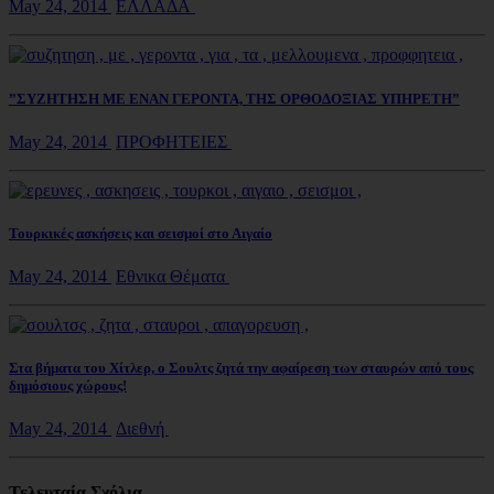
May 24, 2014
ΕΛΛΑΔΑ
”ΣΥΖΗΤΗΣΗ ΜΕ ΕΝΑΝ ΓΕΡΟΝΤΑ, ΤΗΣ ΟΡΘΟΔΟΞΙΑΣ ΥΠΗΡΕΤΗ”
May 24, 2014
ΠΡΟΦΗΤΕΙΕΣ
Τουρκικές ασκήσεις και σεισμοί στο Αιγαίο
May 24, 2014
Εθνικα Θέματα
Στα βήματα του Χίτλερ, ο Σουλτς ζητά την αφαίρεση των σταυρών από τους
δημόσιους χώρους!
May 24, 2014
Διεθνή
Τελευταία Σχόλια