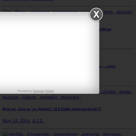
Στην Αμερική δεν το κρύβουν! Το “θηρίο” πλασάρεται ελεύθερα
May 22, 2014
Ερευνες
Ψαχτήρι και Σεισμός – Δεν είναι φυσικός … Είναι τεχνητός … στοπ
May 24, 2014
Α.Ι.Σ.
Powered by
Textbook
Widget
Deja vu ; Σου το ‘χω ξαναπεί : Η Ελλάδα προστατεύεται !!!
May 24, 2014
Α.Ι.Σ.