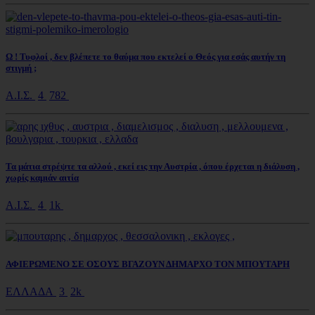
Ω ! Τυφλοί , δεν βλέπετε το θαύμα που εκτελεί ο Θεός για εσάς αυτήν τη
στιγμή ;
Α.Ι.Σ.
4
782
Τα μάτια στρέψτε τα αλλού , εκεί εις την Αυστρία , όπου έρχεται η διάλυση ,
χωρίς καμιάν αιτία
Α.Ι.Σ.
4
1k
ΑΦΙΕΡΩΜΕΝΟ ΣΕ ΟΣΟΥΣ ΒΓΑΖΟΥΝ ΔΗΜΑΡΧΟ ΤΟΝ ΜΠΟΥΤΑΡΗ
ΕΛΛΑΔΑ
3
2k