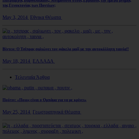
Πατριάρχης Βαρθολομαίος: Μνημόσυνο στους Εβραίους την ημέρα μνήμης
της Γενοκτονίας των Ποντίων;
May 3, 2014
Εθνικα Θέματα
Βίντεο: Ο Τσίπρας σαλιώνει τον φάκελο μαζί με την αυτοκόλλητη ταινία!!
May 18, 2014
ΕΛΛΑΔΑ
Τελευταία Άρθρα
Πούτιν: «Ποιος είναι ο Ομπάμα για να με κρίνει»
May 25, 2014
Γεωστρατηγικά Θέματα