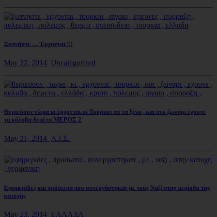
Ξυπνήστε … Έρχονται !!!
May 22, 2014
Uncategorized
Θεριεύουν τώρα κι έρχονται οι Τούρκοι απ τα ξένα , και στο ζωνάρι έχουνε
τα κόλυβα δεμένα ΜΕΡΟΣ 2
May 21, 2014
Α.Ι.Σ.
Εφημερίδες και πρόσωπα που συνεργάστηκαν με τους Ναζί στην περίοδο της
κατοχής
May 23, 2014
ΕΛΛΑΔΑ