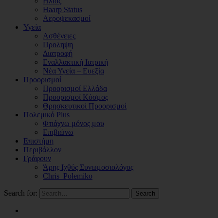
Ηλιος
Haarp Status
Αεροψεκασμοί
Υγεία
Ασθένειες
Προληψη
Διατροφή
Εναλλακτική Ιατρική
Νέα Υγεία – Ευεξία
Προορισμοί
Προορισμοί Ελλάδα
Προορισμοί Κόσμος
Θρησκευτικοί Προορισμοί
Πολεμικό Plus
Φτιάχνω μόνος μου
Επιβιώνω
Επιστήμη
Περιβάλλον
Γράφουν
Άρης Ιχθύς Συνωμοσιολόγος
Chris_Polemiko
Search for:
Search