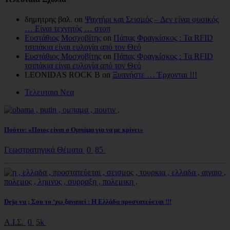
δημητρης βαλ. on
Ψαχτήρι και Σεισμός – Δεν είναι φυσικός
… Είναι τεχνητός … στοπ
Ευστάθιος Μοσχοβίτης
on
Πάπας Φραγκίσκος : Τα RFID
τσιπάκια είναι ευλογία από τον Θεό
Ευστάθιος Μοσχοβίτης
on
Πάπας Φραγκίσκος : Τα RFID
τσιπάκια είναι ευλογία από τον Θεό
LEONIDAS ROCK B on
Ξυπνήστε … Έρχονται !!!
Τελευταια Νεα
Πούτιν: «Ποιος είναι ο Ομπάμα για να με κρίνει»
Γεωστρατηγικά Θέματα
0
85
Deja vu ; Σου το ‘χω ξαναπεί : Η Ελλάδα προστατεύεται !!!
Α.Ι.Σ.
0
5k