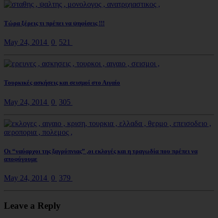
Τώρα ξέρεις τι πρέπει να ψηφίσεις !!!
May 24, 2014
0
521
Τουρκικές ασκήσεις και σεισμοί στο Αιγαίο
May 24, 2014
0
305
Οι “ναύαρχοι της ξαγρύπνιας” ,οι εκλογές και η τραγωδία που πρέπει να
αποφύγουμε
May 24, 2014
0
379
Leave a Reply