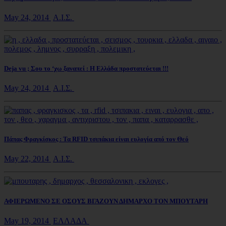
May 24, 2014
Α.Ι.Σ.
Deja vu ; Σου το ‘χω ξαναπεί : Η Ελλάδα προστατεύεται !!!
May 24, 2014
Α.Ι.Σ.
Πάπας Φραγκίσκος : Τα RFID τσιπάκια είναι ευλογία από τον Θεό
May 22, 2014
Α.Ι.Σ.
ΑΦΙΕΡΩΜΕΝΟ ΣΕ ΟΣΟΥΣ ΒΓΑΖΟΥΝ ΔΗΜΑΡΧΟ ΤΟΝ ΜΠΟΥΤΑΡΗ
May 19, 2014
ΕΛΛΑΔΑ