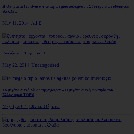
Η Ουκρανία δεν είναι αιτία παγκοσμίου πολέμου … Σύντομα απροσδόκητες
εξελίξεις
May 11, 2014
Α.Ι.Σ.
Ξυπνήστε … Έρχονται !!!
May 22, 2014
Uncategorized
Το μεγάλο διπλό λάθος της Άγκυρας – Η μεγάλη διπλή ευκαιρία του
Ελληνισμού ΤΩΡΑ!
May 1, 2014
Εθνικα Θέματα