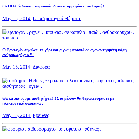
Οι ΗΠΑ ‘έσπασαν’ συμφωνία δισεκατομμυρίων του Ισραήλ
May 15, 2014
Γεωστρατηγικά Θέματα
Ο Ερντογάν σηκώνει το χέρι και ρίχνει μπουνιά σε αγανακτησμένη κόρη
ανθρακωρύχου !!!
May 15, 2014
Διάφορα
Θα καταπίνουμε αισθητήρες !!! Στο μέλλον θα θεραπευόμαστε με
ηλεκτρονικά φάρμακα ;
May 15, 2014
Ερευνες