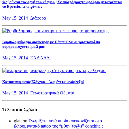
Φοβούνται την οργή του κόσμου ; Σε σιδερόφραχτο φρούριο μετατρέπεται
το Εφετείο…επειγόντως
May 15, 2014
Διάφορα
Βαρθολομαίος για συνάντηση με Πάπα: Όλοι οι χριστιανοί θα
συμπροσεύχονται μαζί μας
May 15, 2014
ΕΛΛΑΔΑ
Κατάσταση εκτός Ελέγχου – Αναμένεται ανάφλεξη!
May 15, 2014
Γεωστρατηγικά Θέματα
Τελευταία Σχόλια
gian on
Γνωρίζετε ποιά κυρία απεικονίζεται στο
ιλλουμινατικό tattoo της “μ0υν!τσ@s” conchita ;