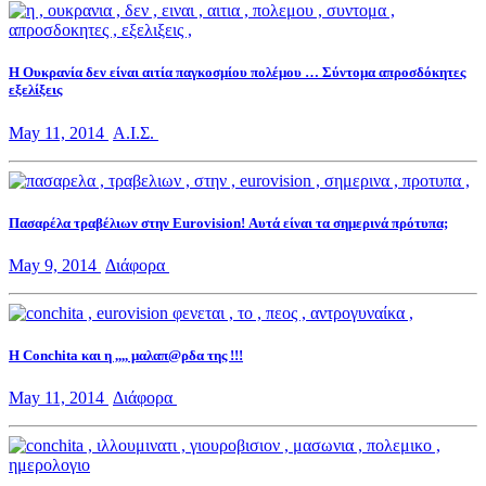
Η Ουκρανία δεν είναι αιτία παγκοσμίου πολέμου … Σύντομα απροσδόκητες
εξελίξεις
May 11, 2014
Α.Ι.Σ.
Πασαρέλα τραβέλιων στην Eurovision! Αυτά είναι τα σημερινά πρότυπα;
May 9, 2014
Διάφορα
Η Conchita και η ,,,, μαλαπ@ρδα της !!!
May 11, 2014
Διάφορα