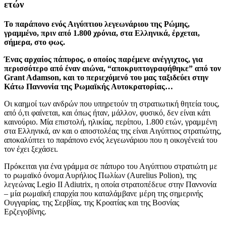
ετών
Το παράπονο ενός Αιγύπτιου λεγεωνάριου της Ρώμης,
γραμμένο, πριν από 1.800 χρόνια, στα Ελληνικά, έρχεται,
σήμερα, στο φως.
Ένας αρχαίος πάπυρος, ο οποίος παρέμενε ανέγγιχτος, για
περισσότερο από έναν αιώνα, “αποκρυπτογραφήθηκε” από τον
Grant Adamson, και το περιεχόμενό του μας ταξιδεύει στην
Κάτω Παννονία της Ρωμαϊκής Αυτοκρατορίας…
Οι καημοί των ανδρών που υπηρετούν τη στρατιωτική θητεία τους,
από ό,τι φαίνεται, και όπως ήταν, μάλλον, φυσικό, δεν είναι κάτι
καινούριο. Μία επιστολή, ηλικίας, περίπου, 1.800 ετών, γραμμένη
στα Ελληνικά, αν και ο αποστολέας της είναι Αιγύπτιος στρατιώτης,
αποκαλύπτει το παράπονο ενός λεγεωνάριου που η οικογένειά του
τον έχει ξεχάσει.
Πρόκειται για ένα γράμμα σε πάπυρο του Αιγύπτιου στρατιώτη με
το ρωμαϊκό όνομα Αυρήλιος Πωλίων (Aurelius Polion), της
λεγεώνας Legio II Adiutrix, η οποία στρατοπέδευε στην Παννονία
– μία ρωμαϊκή επαρχία που καταλάμβανε μέρη της σημερινής
Ουγγαρίας, της Σερβίας, της Κροατίας και της Βοσνίας
Ερζεγοβίνης.