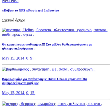
Next Post:
«Κόβει» το GPS η Ρωσία από 1η Ιουνίου
Σχετικά άρθρα
Θα καταπίνουμε αισθητήρες !!! Στο μέλλον θα θεραπευόμαστε με
ηλεκτρονικά φάρμακα ;
May 15, 2014
0
9
Βαρθολομαίος για συνάντηση με Πάπα: Όλοι οι χριστιανοί θα
συμπροσεύχονται μαζί μας
May 15, 2014
0
15