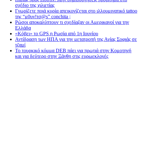
σχέδιο της χιλιετίας
Γνωρίζετε ποιά κυρία απεικονίζεται στο ιλλουμινατικό tattoo
της “μ0υν!τσ@s” conchita ;
Ρώσοι αποκαλύπτουν τι σχεδίαζαν οι Αμερικανοί για την
Ελλάδα
«Κόβει» το GPS η Ρωσία από 1η Ιουνίου
Αντίδραση των ΗΠΑ για την μετατροπή της Αγίας Σοφιάς σε
τζαμί
Το τουρκικό κόμμα DEB πάει για πρωτιά στην Κομοτηνή
και για δεύτερο στην Ξάνθη στις ευρωεκλογές