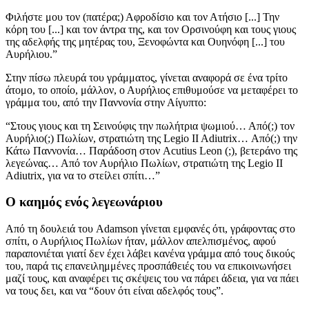
Φιλήστε μου τον (πατέρα;) Αφροδίσιο και τον Ατήσιο [...] Την
κόρη του [...] και τον άντρα της, και τον Ορσινούφη και τους γιους
της αδελφής της μητέρας του, Ξενοφώντα και Ουηνόφη [...] του
Αυρήλιου.”
Στην πίσω πλευρά του γράμματος, γίνεται αναφορά σε ένα τρίτο
άτομο, το οποίο, μάλλον, ο Αυρήλιος επιθυμούσε να μεταφέρει το
γράμμα του, από την Παννονία στην Αίγυπτο:
“Στους γιους και τη Σεινούφις την πωλήτρια ψωμιού… Από(;) τον
Αυρήλιο(;) Πωλίων, στρατιώτη της Legio II Adiutrix… Από(;) την
Κάτω Παννονία… Παράδοση στον Acutius Leon (;), βετεράνο της
λεγεώνας… Από τον Αυρήλιο Πωλίων, στρατιώτη της Legio II
Adiutrix, για να το στείλει σπίτι…”
Ο καημός ενός λεγεωνάριου
Από τη δουλειά του Adamson γίνεται εμφανές ότι, γράφοντας στο
σπίτι, ο Αυρήλιος Πωλίων ήταν, μάλλον απελπισμένος, αφού
παραπονιέται γιατί δεν έχει λάβει κανένα γράμμα από τους δικούς
του, παρά τις επανειλημμένες προσπάθειές του να επικοινωνήσει
μαζί τους, και αναφέρει τις σκέψεις του να πάρει άδεια, για να πάει
να τους δει, και να “δουν ότι είναι αδελφός τους”.