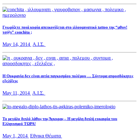
Γνωρίζετε ποιά κυρία απεικονίζεται στο ιλλουμινατικό tattoo της “μ0υν!
τσ@s” conchita ;
May 14, 2014
Α.Ι.Σ.
Η Ουκρανία δεν είναι αιτία παγκοσμίου πολέμου … Σύντομα απροσδόκητες
εξελίξεις
May 11, 2014
Α.Ι.Σ.
Το μεγάλο διπλό λάθος της Άγκυρας – Η μεγάλη διπλή ευκαιρία του
Ελληνισμού ΤΩΡΑ!
May 1, 2014
Εθνικα Θέματα