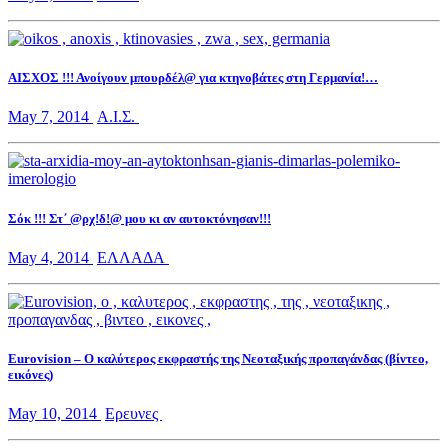
ΑΙΣΧΟΣ !!! Ανοίγουν μπουρδέλ@ για κτηνοβάτες στη Γερμανία!…
May 7, 2014
Α.Ι.Σ.
Σόκ !!! Στ΄ @ρχ!δ!@ μου κι αν αυτοκτόνησαν!!!
May 4, 2014
ΕΛΛΑΔΑ
Eurovision – Ο καλύτερος εκφραστής της Νεοταξικής προπαγάνδας (βίντεο,
εικόνες)
May 10, 2014
Ερευνες