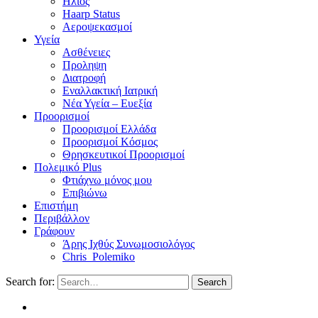
Ηλιος
Haarp Status
Αεροψεκασμοί
Υγεία
Ασθένειες
Προληψη
Διατροφή
Εναλλακτική Ιατρική
Νέα Υγεία – Ευεξία
Προορισμοί
Προορισμοί Ελλάδα
Προορισμοί Κόσμος
Θρησκευτικοί Προορισμοί
Πολεμικό Plus
Φτιάχνω μόνος μου
Επιβιώνω
Επιστήμη
Περιβάλλον
Γράφουν
Άρης Ιχθύς Συνωμοσιολόγος
Chris_Polemiko
Search for:
Search