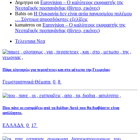
Δημητρα on
Eurovision – Ο καλύτερος εκφραστής της
Νεοταξικής προπαγάνδας (βίντεο, εικόνες)
Babis on
Η Ουκρανία δεν είναι αιτία παγκοσμίου πολέμου
… Σύντομα απροσδόκητες εξελίξεις
kamateros on
Eurovision – Ο καλύτερος εκφραστής της
Νεοταξικής προπαγάνδας (βίντεο, εικόνες)
Τελευταια Νεα
Πάμε ολοταχώς για περιπέτειες και στο μέτωπο της Γεωργίας;
Γεωστρατηγικά Θέματα
0
8
Που πάνε οι εισπράξεις από τα διόδια; Αυτό που θα διαβάσετε είναι
ασύλληπτο.
ΕΛΛΑΔΑ
0
17