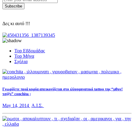
Δες κι αυτό !!!
Top Εβδομάδας
Top Μήνα
Σχόλια
Γνωρίζετε ποιά κυρία απεικονίζεται στο ιλλουμινατικό tattoo της “μ0υν!
τσ@s” conchita ;
May 14, 2014
Α.Ι.Σ.