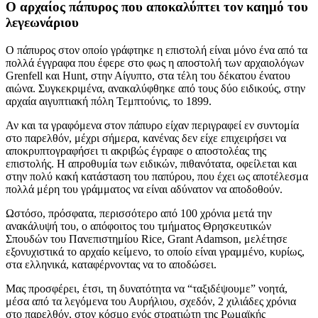
Ο αρχαίος πάπυρος που αποκαλύπτει τον καημό του
λεγεωνάριου
Ο πάπυρος στον οποίο γράφτηκε η επιστολή είναι μόνο ένα από τα
πολλά έγγραφα που έφερε στο φως η αποστολή των αρχαιολόγων
Grenfell και Hunt, στην Αίγυπτο, στα τέλη του δέκατου ένατου
αιώνα. Συγκεκριμένα, ανακαλύφθηκε από τους δύο ειδικούς, στην
αρχαία αιγυπτιακή πόλη Τεμπτούνις, το 1899.
Αν και τα γραφόμενα στον πάπυρο είχαν περιγραφεί εν συντομία
στο παρελθόν, μέχρι σήμερα, κανένας δεν είχε επιχειρήσει να
αποκρυπτογραφήσει τι ακριβώς έγραφε ο αποστολέας της
επιστολής. Η απροθυμία των ειδικών, πιθανότατα, οφείλεται και
στην πολύ κακή κατάσταση του παπύρου, που έχει ως αποτέλεσμα
πολλά μέρη του γράμματος να είναι αδύνατον να αποδοθούν.
Ωστόσο, πρόσφατα, περισσότερο από 100 χρόνια μετά την
ανακάλυψή του, ο απόφοιτος του τμήματος Θρησκευτικών
Σπουδών του Πανεπιστημίου Rice, Grant Adamson, μελέτησε
εξονυχιστικά το αρχαίο κείμενο, το οποίο είναι γραμμένο, κυρίως,
στα ελληνικά, καταφέρνοντας να το αποδώσει.
Μας προσφέρει, έτσι, τη δυνατότητα να “ταξιδέψουμε” νοητά,
μέσα από τα λεγόμενα του Αυρήλιου, σχεδόν, 2 χιλιάδες χρόνια
στο παρελθόν, στον κόσμο ενός στρατιώτη της Ρωμαϊκής