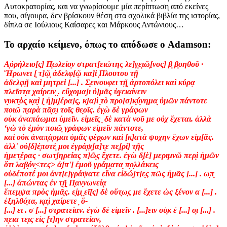
Αυτοκρατορίας, και να γνωρίσουμε μία περίπτωση από εκείνες
που, σίγουρα, δεν βρίσκουν θέση στα σχολικά βιβλία της ιστορίας,
δίπλα σε Ιούλιους Καίσαρες και Μάρκους Αντώνιους…
Το αρχαίο κείμενο, όπως το απόδωσε ο Adamson:
Α̣ὐρήλειο[ς] Π̣ωλείο̣ν στρατ[ειώτης λε]γ̣ε̣ιῶ̣[νος] β̣ β̣οηθοῦ ·
Ἥρωνει [̣ τ]ῷ̣ ἀδελφ[ῷ κα]ὶ ̣Πλουτου τῇ
ἀδελφῇ καὶ μητρεὶ [...] . Σ̣εινουφει τῇ̣ ἀρτοπόλει καὶ κύρᾳ
πλεῖστ̣α χαίρειν̣ ̣. εὔχομα̣[ι ὑ]μᾶς ὑ̣γειαίνειν
ν̣υκτ̣ὸς̣ κ̣α̣ὶ [̣ ἡ]μ̣[έρα]ς̣, κ̣[α]ὶ ̣τὸ προ[σ]κ̣ύ̣νημα̣ ὑμῶν πάντοτε
ποιῶ π̣αρὰ πᾶ̣σ̣ι τοῖς θε̣οῖς. ἐγ̣ὼ δὲ γράφων
οὐκ ἀναπάω̣μαι ὑμεῖν. εἱμεῖς ̣ δὲ κατὰ νοῦ με οὐχ ἔχεται. ἀλλὰ
‘γὼ τὸ ἐ̣μὸν ποιῶ̣ γ̣ράφων εἱμεῖν πάντοτε,
καὶ οὐκ ἀναπ̣ά̣ομαι ὑμᾶς φέρ̣ων καὶ [κ]ατὰ ψυχην ἔχων εἱμ[ᾶς.
ἀλλ' οὐ[δ]έ̣ποτέ̣ μοι ἐγρά̣ψ̣[α]τ̣ε πε̣[ρὶ] τ̣ῆς
ἡμετ̣έρας · σωτ̣[ηρείας π]ῶ̣ς ἔχετε. ἐγὼ δ̣[ὲ] μεριμνῶ περ̣ὶ ἡ̣μῶν
ὅτι λαβ̣όν̣<τες> ἀ̣[π'] ἐμοῦ γράμ̣ατα̣ π̣ο̣λλάκεις
οὐδέποτέ μοι ἀντ[ε]γράψατε εἵνα εἰδώ̣[τ]ε̣ς πῶς ἡμᾶς [...] . ω̣π̣
[...] ἀπώντας ἐν τ̣ῇ̣ Π̣αν̣νωνείᾳ
ἔπεμ̣ψα πρὸς ἡμᾶ̣ς. ε̣ἱμ̣ ̣εῖ[ς] δὲ οὕτ̣ω̣ς με ἔχετε ὡς ξένον α [...] .
ἐξηλθό̣τα, κ̣α̣ὶ ̣χαίρετε ̣ ὅ-
[...] ει . σ [...] στ̣ρατείαν. ἐγὼ δὲ εἱμεῖν . [...]ειν οὐ̣κ ἐ [...] ο̣ι [...] .
π̣εια τε̣ις εἰς [τ]ην στρατείαν,