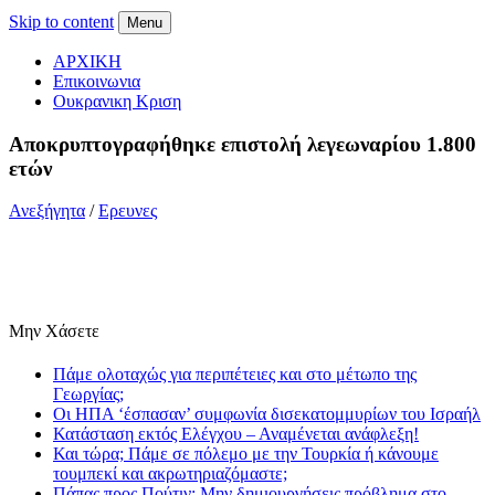
Skip to content
Menu
ΑΡΧΙΚΗ
Επικοινωνια
Ουκρανικη Κριση
Αποκρυπτογραφήθηκε επιστολή λεγεωναρίου 1.800
ετών
Ανεξήγητα
/
Ερευνες
Μην Χάσετε
Πάμε ολοταχώς για περιπέτειες και στο μέτωπο της
Γεωργίας;
Οι ΗΠΑ ‘έσπασαν’ συμφωνία δισεκατομμυρίων του Ισραήλ
Κατάσταση εκτός Ελέγχου – Αναμένεται ανάφλεξη!
Και τώρα; Πάμε σε πόλεμο με την Τουρκία ή κάνουμε
τουμπεκί και ακρωτηριαζόμαστε;
Πάπας προς Πούτιν: Μην δημιουργήσεις πρόβλημα στο