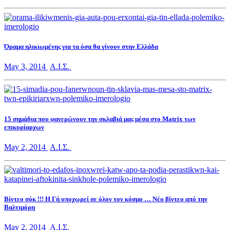
Όραμα ηλικιωμένης για τα όσα θα γίνουν στην Ελλάδα
May 3, 2014
Α.Ι.Σ.
15 σημάδια που φανερώνουν την σκλαβιά μας μέσα στο Matrix των
επικυρίαρχων
May 2, 2014
Α.Ι.Σ.
Βίντεο σόκ !!! Η Γή υποχωρεί σε όλον τον κόσμο … Νέο βίντεο από την
Βαλτιμόρη
May 2, 2014
Α.Ι.Σ.