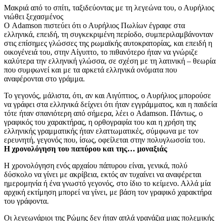
Μακριά από το σπίτι, ταξιδεύοντας με τη λεγεώνα του, ο Αυρήλιος
νιώθει ξεχασμένος
Ο Adamson πιστεύει ότι ο Αυρήλιος Πωλίων έγραφε στα
ελληνικά, επειδή, τη συγκεκριμένη περίοδο, συμπεριλαμβάνονταν
στις επίσημες γλώσσες της ρωμαϊκής αυτοκρατορίας, και επειδή η
οικογένειά του, στην Αίγυπτο, το πιθανότερο ήταν να γνώριζε
καλύτερα την ελληνική γλώσσα, σε σχέση με τη λατινική – θεωρία
που συμφωνεί και με τα αρκετά ελληνικά ονόματα που
αναφέρονται στο γράμμα.
Το γεγονός, μάλιστα, ότι, αν και Αιγύπτιος, ο Αυρήλιος μπορούσε
να γράφει στα ελληνικά δείχνει ότι ήταν εγγράμματος, και η παιδεία
τότε ήταν σπανιότερη από σήμερα, λέει ο Adamson. Πάντως, ο
γραφικός του χαρακτήρας, η ορθογραφία του και η χρήση της
ελληνικής γραμματικής ήταν ελαττωματικές, σύμφωνα με τον
ερευνητή, γεγονός που, ίσως, οφείλεται στην πολυγλωσσία του.
Η χρονολόγηση του παπύρου και της… μοναξιάς
Η χρονολόγηση ενός αρχαίου πάπυρου είναι, γενικά, πολύ
δύσκολο να γίνει με ακρίβεια, εκτός αν τυχαίνει να αναφέρεται
ημερομηνία ή ένα γνωστό γεγονός, στο ίδιο το κείμενο. Αλλά μία
αρχική εκτίμηση μπορεί να γίνει, με βάση τον γραφικό χαρακτήρα
του γράφοντα.
Οι λεγεωνάριοι της Ρώμης δεν ήταν απλά γρανάζια μιας πολεμικής