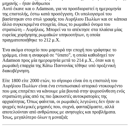
μηχανής – ήταν άνθρωποι
Αυτό έκανε και ο Adamson, για να προσδιοριστεί η ημερομηνία
της επιστολής, έστω κατά προσέγγιση. Οι υπολογισμοί του
βασίστηκαν στο στυλ γραφής του Αυρήλιου Πωλίων και σε κάποια
άλλα συγκεκριμένα στοιχεία, όπως το ρωμαϊκό όνομα του
στρατιώτη – Αυρήλιος. Μπορεί να το απέκτησε στα πλαίσια μίας
ευρείας χορήγησης ρωμαϊκών υπηκοοτήτων, η οποία
πραγματοποιήθηκε το 212 μ.Χ.
Ένα ακόμα στοιχείο που μαρτυρά την εποχή που γράφτηκε το
γράμμα, είναι η αναφορά σε “ύπατο”, η οποία καθοδηγεί τον
Adamson προς μία ημερομηνία μετά το 214 μ.Χ., όταν και η
ρωμαϊκή επαρχία της Κάτω Παννονίας τέθηκε υπό προξενική
διακυβέρνηση.
Είτε 1800 είτε 2000 ετών, το σίγουρο είναι ότι η επιστολή του
Αυρήλιου Πωλίων είναι ένα εντυπωσιακό ιστορικό ντοκουμέντο
που μας επιτρέπει να κάνουμε μία βουτιά στην ψυχοσύνθεση ενός
στρατιώτη μίας από τις πιο ξακουστές αυτοκρατορίες της
αρχιαότητας. Όπως φαίνεται, οι ρωμαϊκές λεγεώνες δεν ήταν οι
ψυχρές πολεμικές μηχανές που, συχνά, φανταζόμαστε, αλλά
αποτελούνταν από ανθρώπους με ανησυχίες και προβλήματα.
Ίσως, μεγαλύτερο όλων η μοναξιά;