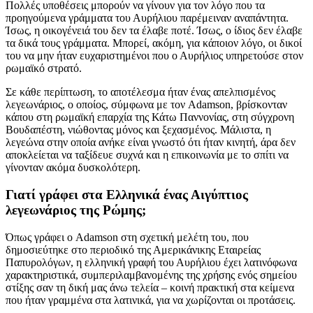
Πολλές υποθέσεις μπορούν να γίνουν για τον λόγο που τα
προηγούμενα γράμματα του Αυρήλιου παρέμειναν αναπάντητα.
Ίσως, η οικογένειά του δεν τα έλαβε ποτέ. Ίσως, ο ίδιος δεν έλαβε
τα δικά τους γράμματα. Μπορεί, ακόμη, για κάποιον λόγο, οι δικοί
του να μην ήταν ευχαριστημένοι που ο Αυρήλιος υπηρετούσε στον
ρωμαϊκό στρατό.
Σε κάθε περίπτωση, το αποτέλεσμα ήταν ένας απελπισμένος
λεγεωνάριος, ο οποίος, σύμφωνα με τον Adamson, βρίσκονταν
κάπου στη ρωμαϊκή επαρχία της Κάτω Παννονίας, στη σύγχρονη
Βουδαπέστη, νιώθοντας μόνος και ξεχασμένος. Μάλιστα, η
λεγεώνα στην οποία ανήκε είναι γνωστό ότι ήταν κινητή, άρα δεν
αποκλείεται να ταξίδευε συχνά και η επικοινωνία με το σπίτι να
γίνονταν ακόμα δυσκολότερη.
Γιατί γράφει στα Ελληνικά ένας Αιγύπτιος
λεγεωνάριος της Ρώμης;
Όπως γράφει ο Adamson στη σχετική μελέτη του, που
δημοσιεύτηκε στο περιοδικό της Αμερικάνικης Εταιρείας
Παπυρολόγων, η ελληνική γραφή του Αυρήλιου έχει λατινόφωνα
χαρακτηριστικά, συμπεριλαμβανομένης της χρήσης ενός σημείου
στίξης σαν τη δική μας άνω τελεία – κοινή πρακτική στα κείμενα
που ήταν γραμμένα στα λατινικά, για να χωρίζονται οι προτάσεις.