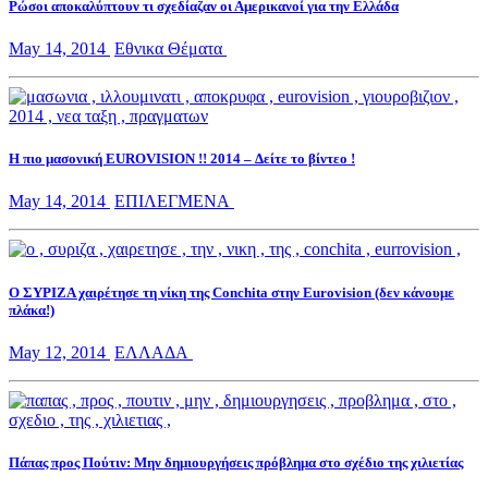
Ρώσοι αποκαλύπτουν τι σχεδίαζαν οι Αμερικανοί για την Ελλάδα
May 14, 2014
Εθνικα Θέματα
Η πιο μασονική EUROVISION !! 2014 – Δείτε το βίντεο !
May 14, 2014
ΕΠΙΛΕΓΜΕΝΑ
Ο ΣΥΡΙΖΑ χαιρέτησε τη νίκη της Conchita στην Eurovision (δεν κάνουμε
πλάκα!)
May 12, 2014
ΕΛΛΑΔΑ
Πάπας προς Πούτιν: Μην δημιουργήσεις πρόβλημα στο σχέδιο της χιλιετίας