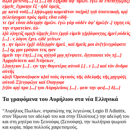
ἀλ̣λὰ μετενο[...] ω̣ [...] ο̣υ ἐξῆ̣λθα ἀφ’ ὑμῶν. ἐγὼ δὲ ἐπεισ̣τ̣ο̣λ̣[ὰς]
ε̣ἱμ̣εῖν̣ ̣ ἔγραψ̣α ἕξ · ἠδὲ ὑμε̣ῖς̣ ̣
μ̣ε κατὰ νοῦ[...] λ̣ήψω̣μ̣α̣ι κομειᾶτον πα[ρὰ] τ̣ο̣ῦ ὑπατεικο̣ῦ̣, κ̣α̣ὶ
ṇἐλεύ̣σ̣ο̣μαι πρὸς ὑμᾶς εἵνα εἰδῆ-
τε ἐμὲ εἶναι ἀδελ̣φ̣ὸ̣ν ἡμῶν. ἐγὼ γὰρ οὐδὲν ἀφ’ ἡμῶ[ν .] τ̣η̣σ̣α̣ εἰς
την στρατείαν. ἀλ-
λ̣[ὰ λ]ογ̣είζ̣̣ ομ̣α̣[ι ὑ]μ̣ε̣ῖν̣ ̣ὅτει ̣ἐμ̣ο̣ῦ εἱμεῖν γ[ρ]άφον̣τ̣ο̣ς̣ ἡ̣μεῖ ̣οὐδεὶς̣
[...] . ν̣ λόγον̣ ἔχει. ε̣ἰδὲ γείτων
η . ην ὑμῶν ἐ̣μ̣[ὲ ἀδ]ε̣λ̣φ̣ὸν ἡ̣μεῖ. ̣ καὶ ἡμεῖς μοι ἀν[τ]εεγράφατε
[...] η̣ς μ̣οι γράψαι τεις ηαν
ἡμεῖν την ἐπ̣ε[...] εις̣ α̣ὐ̣τ̣οῦ μ̣ο̣ι ̣π̣ένψατε. ἄ̣σ̣παισαι τὸν̣ π̣[...]
Ἀ̣φ̣ρ̣ο̣δείσειν καὶ Ἀτήσιων ̣
[.]ο̣υ̣τ̣ειον [...] . ε̣ιν τ̣ην̣ θυγατέρα̣ αὐτοῦ [.] . ε [...] καὶ τὸν ἄνδρα
αὐτῆς
κ[α]ὶ Ὀρσινο[υφειν κ]αὶ τοὺς ὑγειοὺς τῆς ἀδελφῆς τῆς̣ μ̣η̣τρὸ[ς
αὐτοῦ Ξ]εν̣οφῶ̣νε καὶ Ουην̣οφε
[τ]ὸν κ̣α̣ὶ προ [...] τ̣ου Αὐρηλείους [...] . φειν την φει[...] δ[...]
Τα γραφόμενα του Αυρήλιου στα νέα Ελληνικά
“Αυρήλιος Πωλίων, στρατιώτης της λεγεώνας Legio II Adiutrix,
στον Ήρωνα τον αδελφό του και στην Πλούτου(;) την αδελφή του
και στη μητέρα του Σεινούφις (Σεινούφη), την πωλήτρια ψωμιού
και κυρία, πάρα πολλούς χαιρετισμούς.