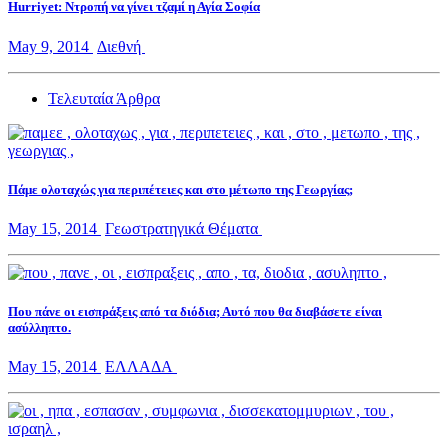
Hurriyet: Ντροπή να γίνει τζαμί η Αγία Σοφία
May 9, 2014
Διεθνή
Τελευταία Άρθρα
Πάμε ολοταχώς για περιπέτειες και στο μέτωπο της Γεωργίας;
May 15, 2014
Γεωστρατηγικά Θέματα
Που πάνε οι εισπράξεις από τα διόδια; Αυτό που θα διαβάσετε είναι
ασύλληπτο.
May 15, 2014
ΕΛΛΑΔΑ