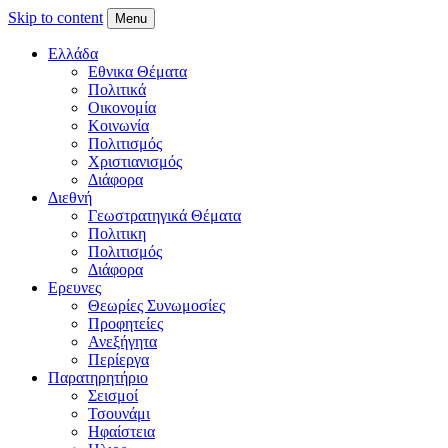
Skip to content
Menu
Ελλάδα
Εθνικα Θέματα
Πολιτικά
Οικονομία
Κοινωνία
Πολιτισμός
Χριστιανισμός
Διάφορα
Διεθνή
Γεωστρατηγικά Θέματα
Πολιτικη
Πολιτισμός
Διάφορα
Ερευνες
Θεωρίες Συνωμοσίες
Προφητείες
Ανεξήγητα
Περίεργα
Παρατηρητήριο
Σεισμοί
Τσουνάμι
Ηφαίστεια