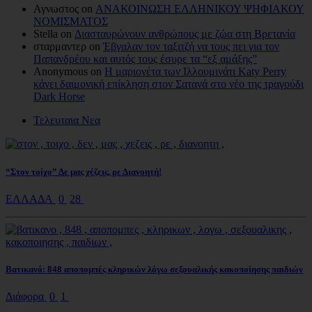
Αγνωστος on
ΑΝΑΚΟΙΝΩΣΗ ΕΛΛΗΝΙΚΟΥ ΨΗΦΙΑΚΟΥ
ΝΟΜΙΣΜΑΤΟΣ
Stella on
Διασταυρώνουν ανθρώπους με ζώα στη Βρετανία
σταρμαντερ on
Έβγαλαν τον ταξιτζή να τους πει για τον
Παπανδρέου και αυτός τους έσυρε τα “εξ αμάξης”
Anonymous on
Η μαριονέτα των Ιλλουμινάτι Katy Perry
κάνει δαιμονική επίκληση στον Σατανά στο νέο της τραγούδι
Dark Horse
Τελευταια Νεα
“Στον τοίχο” Δε μας χέζεις, ρε Διανοητή!
ΕΛΛΑΔΑ
0
28
Βατικανό: 848 αποπομπές κληρικών λόγω σεξουαλικής κακοποίησης παιδιών
Διάφορα
0
1