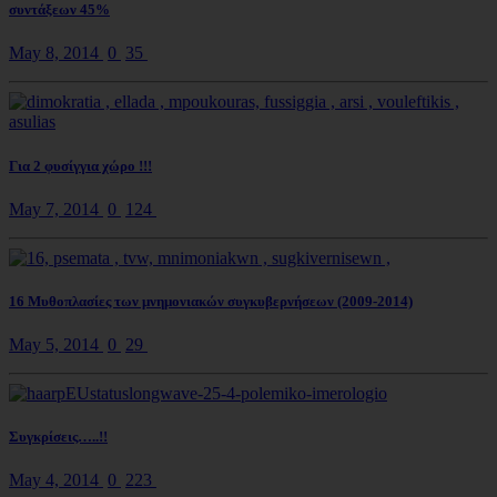
συντάξεων 45%
May 8, 2014
0
35
Για 2 φυσίγγια χώρο !!!
May 7, 2014
0
124
16 Μυθοπλασίες των μνημονιακών συγκυβερνήσεων (2009-2014)
May 5, 2014
0
29
Συγκρίσεις…..!!
May 4, 2014
0
223