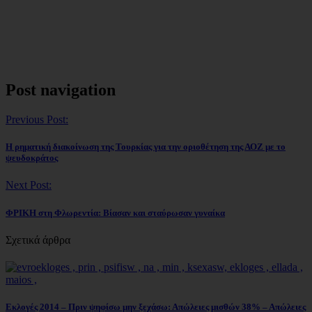
Post navigation
Previous Post:
Η ρηματική διακοίνωση της Τουρκίας για την οριοθέτηση της ΑΟΖ με το
ψευδοκράτος
Next Post:
ΦΡΙΚΗ στη Φλωρεντία: Βίασαν και σταύρωσαν γυναίκα
Σχετικά άρθρα
Εκλογές 2014 – Πριν ψηφίσω μην ξεχάσω: Απώλειες μισθών 38% – Απώλειες