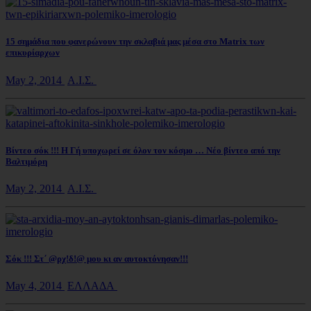
15 σημάδια που φανερώνουν την σκλαβιά μας μέσα στο Matrix των
επικυρίαρχων
May 2, 2014
Α.Ι.Σ.
Βίντεο σόκ !!! Η Γή υποχωρεί σε όλον τον κόσμο … Νέο βίντεο από την
Βαλτιμόρη
May 2, 2014
Α.Ι.Σ.
Σόκ !!! Στ΄ @ρχ!δ!@ μου κι αν αυτοκτόνησαν!!!
May 4, 2014
ΕΛΛΑΔΑ