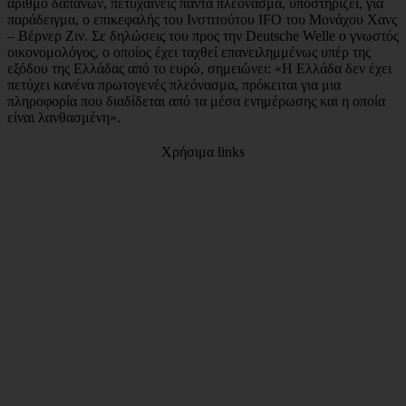
αριθμό δαπανών, πετυχαίνεις πάντα πλεόνασμα, υποστηρίζει, για
παράδειγμα, ο επικεφαλής του Ινστιτούτου IFO του Μονάχου Χανς
– Βέρνερ Ζιν. Σε δηλώσεις του προς την Deutsche Welle ο γνωστός
οικονομολόγος, ο οποίος έχει ταχθεί επανειλημμένως υπέρ της
εξόδου της Ελλάδας από το ευρώ, σημειώνει: «Η Ελλάδα δεν έχει
πετύχει κανένα πρωτογενές πλεόνασμα, πρόκειται για μια
πληροφορία που διαδίδεται από τα μέσα ενημέρωσης και η οποία
είναι λανθασμένη».
Χρήσιμα links