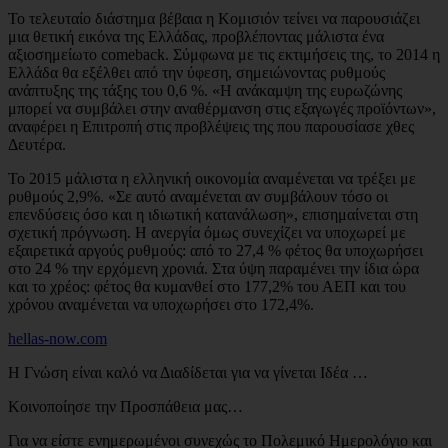
Το τελευταίο διάστημα βέβαια η Κομισιόν τείνει να παρουσιάζει
μια θετική εικόνα της Ελλάδας, προβλέποντας μάλιστα ένα
αξιοσημείωτο comeback. Σύμφωνα με τις εκτιμήσεις της, το 2014 η
Ελλάδα θα εξέλθει από την ύφεση, σημειώνοντας ρυθμούς
ανάπτυξης της τάξης του 0,6 %. «Η ανάκαμψη της ευρωζώνης
μπορεί να συμβάλει στην αναθέρμανση στις εξαγωγές προϊόντων»,
αναφέρει η Επιτροπή στις προβλέψεις της που παρουσίασε χθες
Δευτέρα.
Το 2015 μάλιστα η ελληνική οικονομία αναμένεται να τρέξει με
ρυθμούς 2,9%. «Σε αυτό αναμένεται αν συμβάλουν τόσο οι
επενδύσεις όσο και η ιδιωτική κατανάλωση», επισημαίνεται στη
σχετική πρόγνωση. Η ανεργία όμως συνεχίζει να υποχωρεί με
εξαιρετικά αργούς ρυθμούς: από το 27,4 % φέτος θα υποχωρήσει
στο 24 % την ερχόμενη χρονιά. Στα ύψη παραμένει την ίδια ώρα
και το χρέος: φέτος θα κυμανθεί στο 177,2% του ΑΕΠ και του
χρόνου αναμένεται να υποχωρήσει στο 172,4%.
hellas-now.com
Η Γνώση είναι καλό να Διαδίδεται για να γίνεται Ιδέα …
Κοινοποίησε την Προσπάθεια μας…
Για να είστε ενημερωμένοι συνεχώς το Πολεμικό Ημερολόγιο και