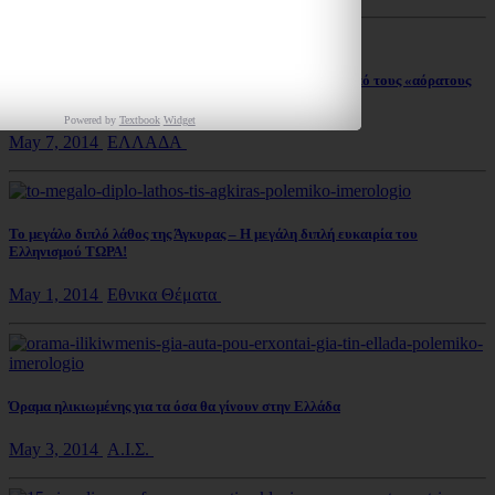
Η απρόσμενη συνάντηση του Γέροντα Παΐσιου με έναν από τους «αόρατους
ασκητές» του Άθωνα
Powered by
Textbook
Widget
May 7, 2014
ΕΛΛΑΔΑ
Το μεγάλο διπλό λάθος της Άγκυρας – Η μεγάλη διπλή ευκαιρία του
Ελληνισμού ΤΩΡΑ!
May 1, 2014
Εθνικα Θέματα
Όραμα ηλικιωμένης για τα όσα θα γίνουν στην Ελλάδα
May 3, 2014
Α.Ι.Σ.