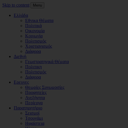
Skip to content
Menu
Ελλάδα
Εθνικα Θέματα
Πολιτικά
Οικονομία
Κοινωνία
Πολιτισμός
Χριστιανισμός
Διάφορα
Διεθνή
Γεωστρατηγικά Θέματα
Πολιτικη
Πολιτισμός
Διάφορα
Ερευνες
Θεωρίες Συνωμοσίες
Προφητείες
Ανεξήγητα
Περίεργα
Παρατηρητήριο
Σεισμοί
Τσουνάμι
Ηφαίστεια