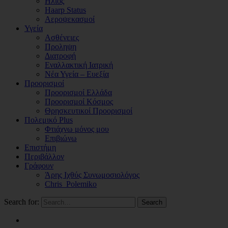
Ηλιος
Haarp Status
Αεροψεκασμοί
Υγεία
Ασθένειες
Προληψη
Διατροφή
Εναλλακτική Ιατρική
Νέα Υγεία – Ευεξία
Προορισμοί
Προορισμοί Ελλάδα
Προορισμοί Κόσμος
Θρησκευτικοί Προορισμοί
Πολεμικό Plus
Φτιάχνω μόνος μου
Επιβιώνω
Επιστήμη
Περιβάλλον
Γράφουν
Άρης Ιχθύς Συνωμοσιολόγος
Chris_Polemiko
Search for:
Search