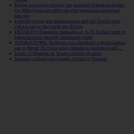
Μοίρα πολεμικών πλοίων του ρωσικού Ναυτικού πέρασε
την Μάγχη και κατευθύνεται στον ανατολικό ατλαντικό
Ωκεανό
Επίδειξη ισχύος και πατριωτισμού από τον Πούτιν στην
επέτειο για τη νίκη κατά του Χίτλερ
ΕΚΤΑΚΤΟ: Παραλίγο τραγωδία με A-7E Corsair κατά τη
διάρκεια πολύ χαμηλής διείσδυσης (upd)
ΑΠΟΚΑΛΥΨΗ: Τα βίντεο που εξαφάνισε ο Θεοδωράκης
και το Mega! Τα έχουν κάνει σημαία οι σκοπιανοί ναζί…
Συρία: Ο Μπασάρ αλ Άσαντ κέρδισε τη μάχη
Ναυτική εισβολή στο Ισραήλ εξέταζε η Τουρκία