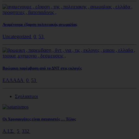
Αναμένουμε έξαρση πολιτειακής ανωμαλίας
Uncategorized
0
53
Βρώμικη παρέμβαση από το ΔΝΤ στις εκλογές
ΕΛΛΑΔΑ
0
53
Σχολιασμοι
Οι Χρυσαυγήτες είναι σατανιστές … Τέλος
Α.Ι.Σ.
5
332