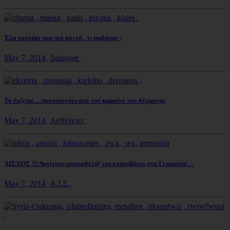
Έλα πουλάκι μου πιό κοντά , τι φοβάσαι ;
May 7, 2014
Διάφορα
Το έκζεμα… προστατεύει από τον καρκίνο του δέρματος
May 7, 2014
Ασθένειες
ΑΙΣΧΟΣ !!! Ανοίγουν μπουρδέλ@ για κτηνοβάτες στη Γερμανία!…
May 7, 2014
Α.Ι.Σ.