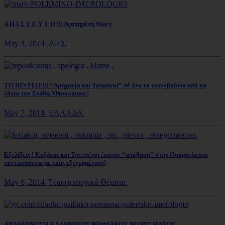
Α Π Ι Σ Τ Ε Υ Τ Ο !!! Αγαπημένη Mary
May 3, 2014
Α.Ι.Σ.
ΤΟ ΒΙΝΤΕΟ !!! “Αμηχανία και Τουμπεκί” σέ όλο το κοινοβούλιο από τα
λόγια του Στάθη Μπούκουρα !
May 7, 2014
ΕΛΛΑΔΑ
Εξελίξεις ! Κοζάκοι και Τσετσένοι έκαναν “απόβαση” στην Ουκρανία και
συντάσσονται με τους εξεγερμένους!
May 6, 2014
Γεωστρατηγικά Θέματα
ΑΝΑΚΟΙΝΩΣΗ ΕΛΛΗΝΙΚΟΥ ΨΗΦΙΑΚΟΥ ΝΟΜΙΣΜΑΤΟΣ