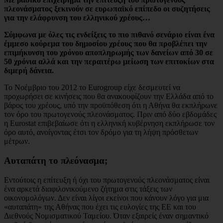
πλεονάσματος ξεκινούν σε ευρωπαϊκό επίπεδο οι συζητήσεις
για την ελάφρυνση του ελληνικού χρέους…
Σύμφωνα με όλες τις ενδείξεις το πιο πιθανό σενάριο είναι ένα
έμμεσο κούρεμα του δημοσίου χρέους που θα προβλέπει την
επιμήκυνση του χρόνου αποπληρωμής των δανείων από 30 σε
50 χρόνια αλλά και την περαιτέρω μείωση των επιτοκίων στα
διμερή δάνεια.
Το Νοέμβριο του 2012 το Eurogroup είχε δεσμευτεί να
προχωρήσει σε κινήσεις που θα ανακουφίζουν την Ελλάδα από το
βάρος του χρέους, υπό την προϋπόθεση ότι η Αθήνα θα εκπλήρωνε
τον όρο του πρωτογενούς πλεονάσματος. Πριν από δύο εβδομάδες
η Eurostat επιβεβαίωσε ότι η ελληνική κυβέρνηση εκπλήρωσε τον
όρο αυτό, ανοίγοντας έτσι τον δρόμο για τη λήψη πρόσθετων
μέτρων.
Αυταπάτη το πλεόνασμα;
Εντούτοις η επίτευξη ή όχι του πρωτογενούς πλεονάσματος είναι
ένα αρκετά διαφιλονικούμενο ζήτημα στις τάξεις των
οικονομολόγων. Δεν είναι λίγοι εκείνοι που κάνουν λόγο για μια
«αυταπάτη» της Αθήνας που έχει τις ευλογίες της ΕΕ και του
Διεθνούς Νομισματικού Ταμείου. Όταν εξαιρείς έναν σημαντικό