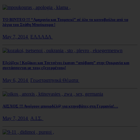
ΤΟ ΒΙΝΤΕΟ !!! “Αμηχανία και Τουμπεκί” σέ όλο το κοινοβούλιο από τα
λόγια του Στάθη Μπούκουρα !
May 7, 2014
ΕΛΛΑΔΑ
Εξελίξεις ! Κοζάκοι και Τσετσένοι έκαναν “απόβαση” στην Ουκρανία και
συντάσσονται με τους εξεγερμένους!
May 6, 2014
Γεωστρατηγικά Θέματα
ΑΙΣΧΟΣ !!! Ανοίγουν μπουρδέλ@ για κτηνοβάτες στη Γερμανία!…
May 7, 2014
Α.Ι.Σ.