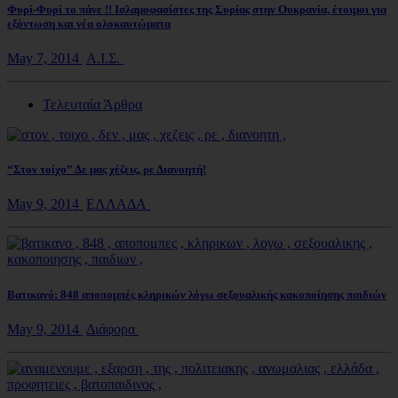
Φυρί-Φυρί το πάνε !! Ισλαμοφασίστες της Συρίας στην Ουκρανία, έτοιμοι για
εξόντωση και νέα ολοκαυτώματα
May 7, 2014
Α.Ι.Σ.
Τελευταία Άρθρα
“Στον τοίχο” Δε μας χέζεις, ρε Διανοητή!
May 9, 2014
ΕΛΛΑΔΑ
Βατικανό: 848 αποπομπές κληρικών λόγω σεξουαλικής κακοποίησης παιδιών
May 9, 2014
Διάφορα