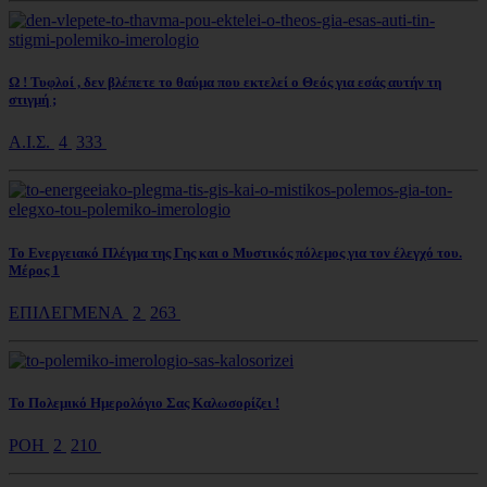
Ω ! Τυφλοί , δεν βλέπετε το θαύμα που εκτελεί ο Θεός για εσάς αυτήν τη
στιγμή ;
Α.Ι.Σ.
4
333
Το Ενεργειακό Πλέγμα της Γης και ο Μυστικός πόλεμος για τον έλεγχό του.
Μέρος 1
ΕΠΙΛΕΓΜΕΝΑ
2
263
Το Πολεμικό Ημερολόγιο Σας Καλωσορίζει !
ΡΟΗ
2
210