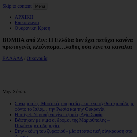
Skip to content
Menu
ΑΡΧΙΚΗ
Επικοινωνια
Ουκρανικη Κριση
ΒΟΜΒΑ από Ζιν: Η Ελλάδα δεν έχει πετύχει κανένα
πρωτογενές πλεόνασμα…λαθος οσα λενε τα καναλια
ΕΛΛΑΔΑ
/
Οικονομία
Μην Χάσετε
Συνωμοσίες, Μυστικές υπηρεσίες, και ένα σχέδιο χταπόδι με
φόντο το Ισλάμ , την Ρωσία και την Ουκρανία.
Hurriyet: Ντροπή να γίνει τζαμί η Αγία Σοφία
Βάφτηκαν με αίμα οι δρόμοι της Μαριούπολης –
Πολύνεκρες οδομαχίες
Στην «κόψη του ξυραφιού» μία στρατιωτική σύγκρουση στο
Αιγαίο