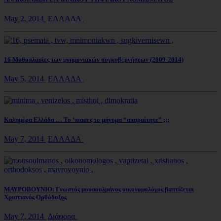
May 2, 2014
ΕΛΛΑΔΑ
16 Μυθοπλασίες των μνημονιακών συγκυβερνήσεων (2009-2014)
May 5, 2014
ΕΛΛΑΔΑ
Καλημέρα Ελλάδα … Το ‘πιασες το μήνυμα “απαραίτητε” ;;;
May 7, 2014
ΕΛΛΑΔΑ
ΜΑΥΡΟΒΟΥΝΙΟ: Γνωστός μουσουλμάνος οικονομολόγος βαπτίζεται
Χριστιανός Ορθόδοξος
May 7, 2014
Διάφορα