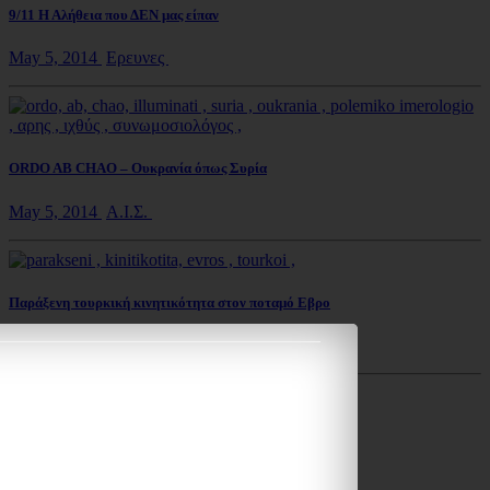
9/11 Η Αλήθεια που ΔΕΝ μας είπαν
May 5, 2014
Ερευνες
ORDO AB CHAO – Ουκρανία όπως Συρία
May 5, 2014
Α.Ι.Σ.
Παράξενη τουρκική κινητικότητα στον ποταμό Εβρο
May 5, 2014
Εθνικα Θέματα
Το πεδίο πληροφορίας κατελήφθη
May 8, 2014
Α.Ι.Σ.