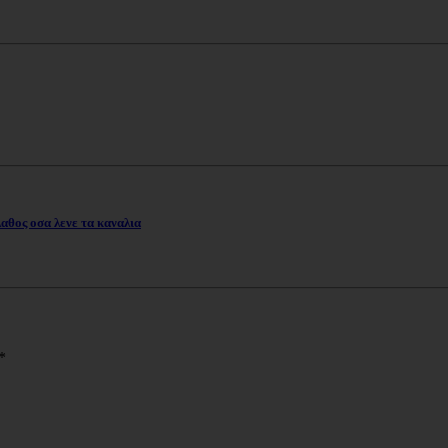
θος οσα λενε τα καναλια
*