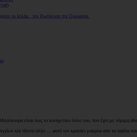
vid)
φόντο το Ισλάμ , την Ρωσία και την Ουκρανία.
πούκουρα είναι πως το κυνηγετικο όπλο του, που έχει με νόμιμη άδει
ιγγίων και τίποτα αλλο … αυτό τον κρατάει μακρυα απο τα παιδια το