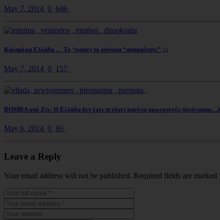
May 7, 2014
0
646
Καλημέρα Ελλάδα … Το ‘πιασες το μήνυμα “απαραίτητε” ;;;
May 7, 2014
0
157
ΒΟΜΒΑ από Ζιν: Η Ελλάδα δεν έχει πετύχει κανένα πρωτογενές πλεόνασμα…λα
May 6, 2014
0
86
Leave a Reply
Your email address will not be published. Required fields are marked