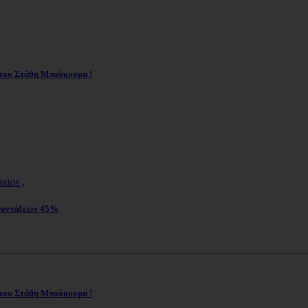
 του Στάθη Μπούκουρα !
 συντάξεων 45%
 του Στάθη Μπούκουρα !