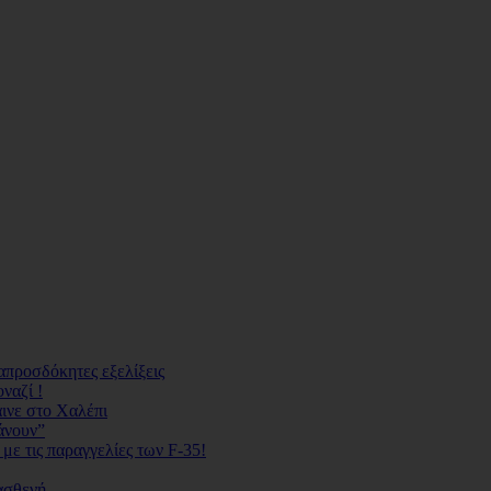
απροσδόκητες εξελίξεις
ναζί !
ινε στο Χαλέπι
άνουν”
ε τις παραγγελίες των F-35!
ασθενή