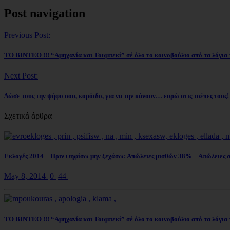
Post navigation
Previous Post:
ΤΟ ΒΙΝΤΕΟ !!! “Αμηχανία και Τουμπεκί” σέ όλο το κοινοβούλιο από τα λόγια
Next Post:
Δώσε τους την ψήφο σου, κορόιδο, για να την κάνουν… ευρώ στις τσέπες τους!
Σχετικά άρθρα
Εκλογές 2014 – Πριν ψηφίσω μην ξεχάσω: Απώλειες μισθών 38% – Απώλειες
May 8, 2014
0
44
ΤΟ ΒΙΝΤΕΟ !!! “Αμηχανία και Τουμπεκί” σέ όλο το κοινοβούλιο από τα λόγια