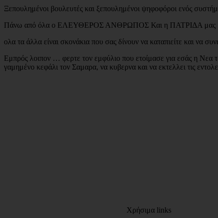
Ξεπουλημένοι βουλευτές και ξεπουλημένοι ψηφοφόροι ενός συστήμα
Πάνω από όλα ο ΕΛΕΥΘΕΡΟΣ ΑΝΘΡΩΠΟΣ Και η ΠΑΤΡΙΔΑ μας
ολα τα άλλα είναι σκονάκια που σας δίνουν να καταπιείτε και να συν
Εμπρός λοιπον … φερτε τον εμφύλιο που ετοίμασε για εσάς η Νεα 
γαμημένο κεφάλι τον Σαμαρα, να κυβερνα και να εκτελλει τις εντολ
Χρήσιμα links