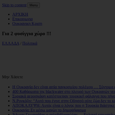
Skip to content
Menu
ΑΡΧΙΚΗ
Επικοινωνια
Ουκρανικη Κριση
Για 2 φυσίγγια χώρο !!!
ΕΛΛΑΔΑ
/
Πολιτικά
Μην Χάσετε
Η Ουκρανία δεν είναι αιτία παγκοσμίου πολέμου … Σύντομα 
400 Καθάρματα της blackwater στο πλευρό των Ουκρανών νεο
Συριακά αεροσκάφη κατέστρεψαν τουρκική φάλαγγα που πήγα
N.Ρογκόζιν: “Αυτό που έγινε στην Οδησσό ούτε ζώα δεν το κ
ΑΠΟΚΑΛΥΨΗ: Αυτός είναι ο λόγος που η Τουρκία βιάστηκε μ
Ουκρανία: Εν μέσω μαχών το δημοψήφισμα
Άδωνις Γεωργιάδης ο τηλεβιβλιοπώλης … Ευλογεί ειρωνικά 