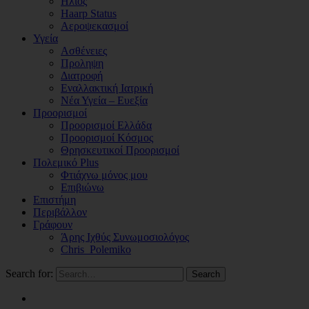
Ηλιος
Haarp Status
Αεροψεκασμοί
Υγεία
Ασθένειες
Προληψη
Διατροφή
Εναλλακτική Ιατρική
Νέα Υγεία – Ευεξία
Προορισμοί
Προορισμοί Ελλάδα
Προορισμοί Κόσμος
Θρησκευτικοί Προορισμοί
Πολεμικό Plus
Φτιάχνω μόνος μου
Επιβιώνω
Επιστήμη
Περιβάλλον
Γράφουν
Άρης Ιχθύς Συνωμοσιολόγος
Chris_Polemiko
Search for:
Search