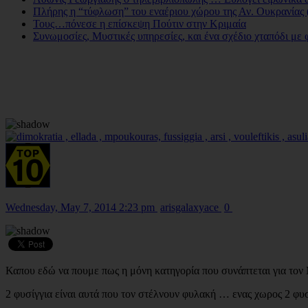
Πλήρης η “τύφλωση” του εναέριου χώρου της Αν. Ουκρανίας (
Τους…πόνεσε η επίσκεψη Πούτιν στην Κριμαία
Συνωμοσίες, Μυστικές υπηρεσίες, και ένα σχέδιο χταπόδι με 
Wednesday, May 7, 2014 2:23 pm
arisgalaxyace
0
Καπου εδώ να πουμε πως η μόνη κατηγορία που συνάπτεται για τον Μ
2 φυσίγγια είναι αυτά που τον στέλνουν φυλακή … ενας χωρος 2 φυσ