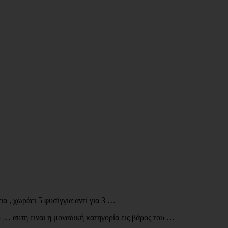
α , χωράει 5 φυσίγγια αντί για 3 …
υ … αυτη ειναι η μοναδική κατηγορία εις βάρος του …