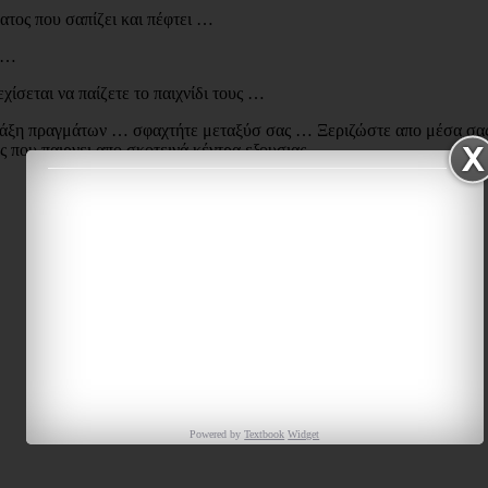
τος που σαπίζει και πέφτει …
 …
εχίσεται να παίζετε το παιχνίδι τους …
τάξη πραγμάτων … σφαχτήτε μεταξύσ σας … Ξεριζώστε απο μέσα σας 
ες που παιρνει απο σκοτεινά κέντρα εξουσιας …
Powered by
Textbook
Widget