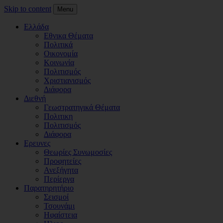
Skip to content
Menu
Ελλάδα
Εθνικα Θέματα
Πολιτικά
Οικονομία
Κοινωνία
Πολιτισμός
Χριστιανισμός
Διάφορα
Διεθνή
Γεωστρατηγικά Θέματα
Πολιτικη
Πολιτισμός
Διάφορα
Ερευνες
Θεωρίες Συνωμοσίες
Προφητείες
Ανεξήγητα
Περίεργα
Παρατηρητήριο
Σεισμοί
Τσουνάμι
Ηφαίστεια