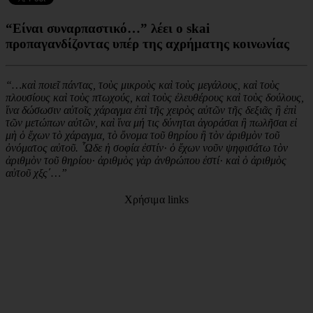
“Είναι συναρπαστικό…” λέει ο skai
προπαγανδίζοντας υπέρ της αχρήματης κοινωνίας
“…καὶ ποιεῖ πάντας, τοὺς μικροὺς καὶ τοὺς μεγάλους, καὶ τοὺς
πλουσίους καὶ τοὺς πτωχούς, καὶ τοὺς ἐλευθέρους καὶ τοὺς δούλους,
ἵνα δώσωσιν αὐτοῖς χάραγμα ἐπὶ τῆς χειρὸς αὐτῶν τῆς δεξιᾶς ἢ ἐπὶ
τῶν μετώπων αὐτῶν, καὶ ἵνα μή τις δύνηται ἀγοράσαι ἢ πωλῆσαι εἰ
μὴ ὁ ἔχων τὸ χάραγμα, τὸ ὄνομα τοῦ θηρίου ἢ τὸν ἀριθμὸν τοῦ
ὀνόματος αὐτοῦ. ῟Ωδε ἡ σοφία ἐστίν· ὁ ἔχων νοῦν ψηφισάτω τὸν
ἀριθμὸν τοῦ θηρίου· ἀριθμὸς γὰρ ἀνθρώπου ἐστί· καὶ ὁ ἀριθμὸς
αὐτοῦ χξς´…”
Χρήσιμα links