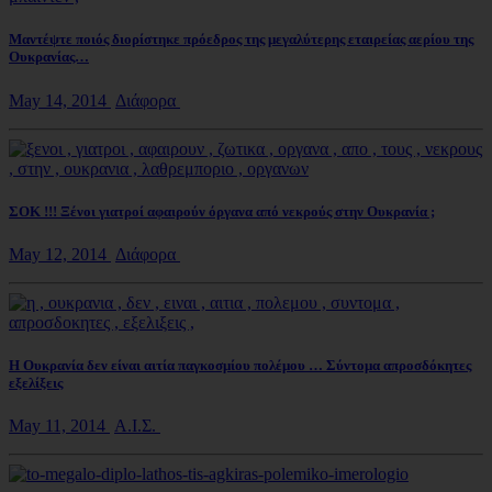
Μαντέψτε ποιός διορίστηκε πρόεδρος της μεγαλύτερης εταιρείας αερίου της
Ουκρανίας…
May 14, 2014
Διάφορα
ΣΟΚ !!! Ξένοι γιατροί αφαιρούν όργανα από νεκρούς στην Ουκρανία ;
May 12, 2014
Διάφορα
Η Ουκρανία δεν είναι αιτία παγκοσμίου πολέμου … Σύντομα απροσδόκητες
εξελίξεις
May 11, 2014
Α.Ι.Σ.