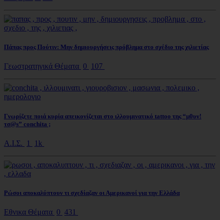
Πάπας προς Πούτιν: Μην δημιουργήσεις πρόβλημα στο σχέδιο της χιλιετίας
Γεωστρατηγικά Θέματα
0
107
Γνωρίζετε ποιά κυρία απεικονίζεται στο ιλλουμινατικό tattoo της “μ0υν!
τσ@s” conchita ;
Α.Ι.Σ.
1
1k
Ρώσοι αποκαλύπτουν τι σχεδίαζαν οι Αμερικανοί για την Ελλάδα
Εθνικα Θέματα
0
431