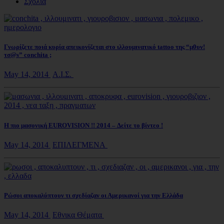
Σχόλια
Γνωρίζετε ποιά κυρία απεικονίζεται στο ιλλουμινατικό tattoo της “μ0υν!
τσ@s” conchita ;
May 14, 2014
Α.Ι.Σ.
Η πιο μασονική EUROVISION !! 2014 – Δείτε το βίντεο !
May 14, 2014
ΕΠΙΛΕΓΜΕΝΑ
Ρώσοι αποκαλύπτουν τι σχεδίαζαν οι Αμερικανοί για την Ελλάδα
May 14, 2014
Εθνικα Θέματα