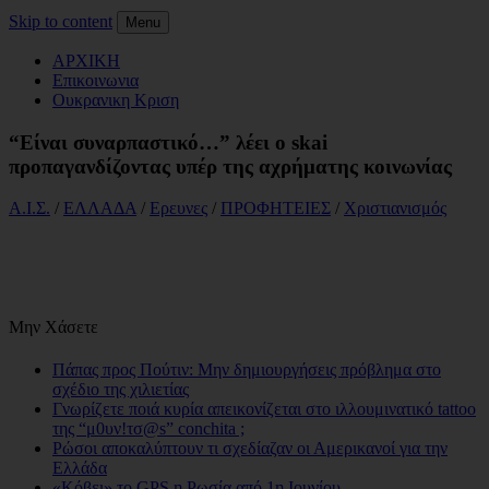
Skip to content
Menu
ΑΡΧΙΚΗ
Επικοινωνια
Ουκρανικη Κριση
“Είναι συναρπαστικό…” λέει ο skai
προπαγανδίζοντας υπέρ της αχρήματης κοινωνίας
Α.Ι.Σ.
/
ΕΛΛΑΔΑ
/
Ερευνες
/
ΠΡΟΦΗΤΕΙΕΣ
/
Χριστιανισμός
Μην Χάσετε
Πάπας προς Πούτιν: Μην δημιουργήσεις πρόβλημα στο
σχέδιο της χιλιετίας
Γνωρίζετε ποιά κυρία απεικονίζεται στο ιλλουμινατικό tattoo
της “μ0υν!τσ@s” conchita ;
Ρώσοι αποκαλύπτουν τι σχεδίαζαν οι Αμερικανοί για την
Ελλάδα
«Κόβει» το GPS η Ρωσία από 1η Ιουνίου