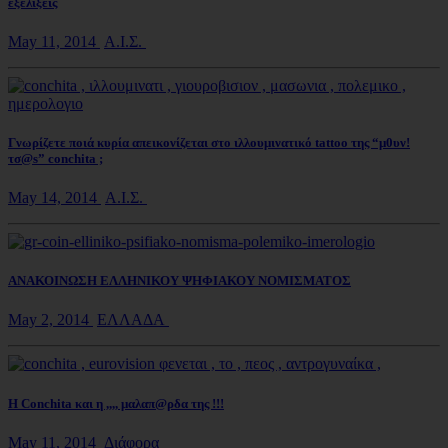
εξελίξεις
May 11, 2014
Α.Ι.Σ.
Γνωρίζετε ποιά κυρία απεικονίζεται στο ιλλουμινατικό tattoo της “μ0υν!
τσ@s” conchita ;
May 14, 2014
Α.Ι.Σ.
ΑΝΑΚΟΙΝΩΣΗ ΕΛΛΗΝΙΚΟΥ ΨΗΦΙΑΚΟΥ ΝΟΜΙΣΜΑΤΟΣ
May 2, 2014
ΕΛΛΑΔΑ
Η Conchita και η ,,,, μαλαπ@ρδα της !!!
May 11, 2014
Διάφορα