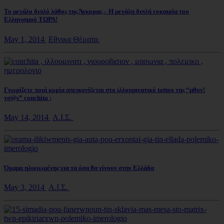
Το μεγάλο διπλό λάθος της Άγκυρας – Η μεγάλη διπλή ευκαιρία του
Ελληνισμού ΤΩΡΑ!
May 1, 2014
Εθνικα Θέματα
Γνωρίζετε ποιά κυρία απεικονίζεται στο ιλλουμινατικό tattoo της “μ0υν!
τσ@s” conchita ;
May 14, 2014
Α.Ι.Σ.
Όραμα ηλικιωμένης για τα όσα θα γίνουν στην Ελλάδα
May 3, 2014
Α.Ι.Σ.