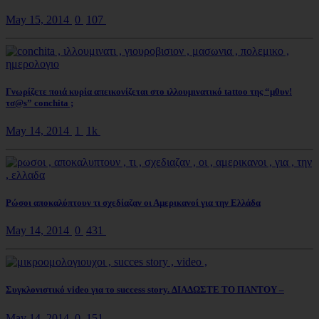
May 15, 2014
0
107
Γνωρίζετε ποιά κυρία απεικονίζεται στο ιλλουμινατικό tattoo της “μ0υν!
τσ@s” conchita ;
May 14, 2014
1
1k
Ρώσοι αποκαλύπτουν τι σχεδίαζαν οι Αμερικανοί για την Ελλάδα
May 14, 2014
0
431
Συγκλονιστικό video για το success story. ΔΙΑΔΩΣΤΕ ΤΟ ΠΑΝΤΟΥ –
May 14, 2014
0
151