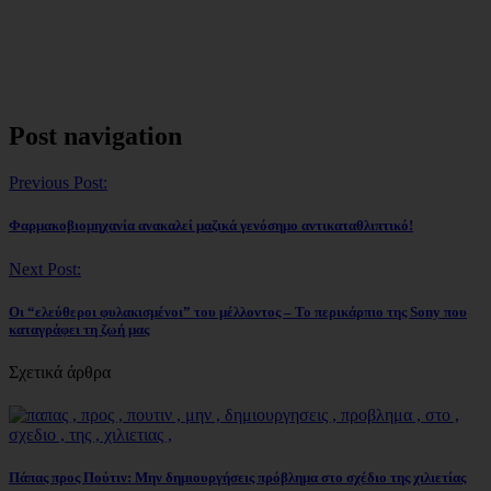
Post navigation
Previous Post:
Φαρμακοβιομηχανία ανακαλεί μαζικά γενόσημο αντικαταθλιπτικό!
Next Post:
Οι “ελεύθεροι φυλακισμένοι” του μέλλοντος – Το περικάρπιο της Sony που
καταγράφει τη ζωή μας
Σχετικά άρθρα
Πάπας προς Πούτιν: Μην δημιουργήσεις πρόβλημα στο σχέδιο της χιλιετίας