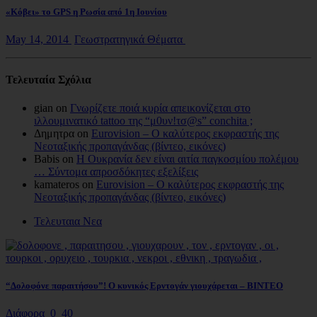
«Κόβει» το GPS η Ρωσία από 1η Ιουνίου
May 14, 2014
Γεωστρατηγικά Θέματα
Τελευταία Σχόλια
gian on
Γνωρίζετε ποιά κυρία απεικονίζεται στο
ιλλουμινατικό tattoo της “μ0υν!τσ@s” conchita ;
Δημητρα on
Eurovision – Ο καλύτερος εκφραστής της
Νεοταξικής προπαγάνδας (βίντεο, εικόνες)
Babis on
Η Ουκρανία δεν είναι αιτία παγκοσμίου πολέμου
… Σύντομα απροσδόκητες εξελίξεις
kamateros on
Eurovision – Ο καλύτερος εκφραστής της
Νεοταξικής προπαγάνδας (βίντεο, εικόνες)
Τελευταια Νεα
“Δολοφόνε παραιτήσου”! Ο κυνικός Ερντογάν γιουχάρεται – ΒΙΝΤΕΟ
Διάφορα
0
40