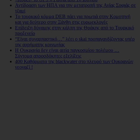
Αντίδραση των ΗΠΑ για την μετατροπή της Αγίας Σοφιάς σε
τζαμί
Το τουρκικό κόμμα DEB πάει για πρωτιά στην Κομοτηνή
και για δεύτερο στην Ξάνθη στις ευρωεκλογές
Επίδειξη δύναμης στην κάλπη της Θράκης από το Τουρκικό
προξενείο
“Είναι συναρπαστικό…” λέει ο skai προπαγανδίζοντας υπέρ
της αχρήματης κοινωνίας
Η Ουκρανία δεν είναι αιτία παγκοσμίου πολέμου …
Σύντομα απροσδόκητες εξελίξεις
400 Καθάρματα της blackwater στο πλευρό των Ουκρανών
νεοναζί !