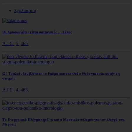
Σχολιασμοι
Οι Χρυσαυγήτες είναι σατανιστές … Τέλος
Α.Ι.Σ.
5
465
Ω ! Τυφλοί , δεν βλέπετε το θαύμα που εκτελεί ο Θεός για εσάς αυτήν τη
στιγμή ;
Α.Ι.Σ.
4
463
Το Ενεργειακό Πλέγμα της Γης και ο Μυστικός πόλεμος για τον έλεγχό του.
Μέρος 1