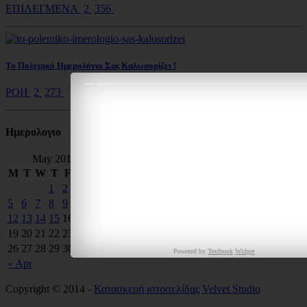
ΕΠΙΛΕΓΜΕΝΑ
2
356
Το Πολεμικό Ημερολόγιο Σας Καλωσορίζει !
ΡΟΗ
2
273
Ημερολoγιο
May 2014
M
T
W
T
F
S
S
1
2
3
4
5
6
7
8
9
10
11
12
13
14
15
16
17
18
19
20
21
22
23
24
25
26
27
28
29
30
31
Powered by
Textbook
Widget
« Apr
Copyright © 2014 -
Κατασκευή ιστοσελίδας
Velvet Studio