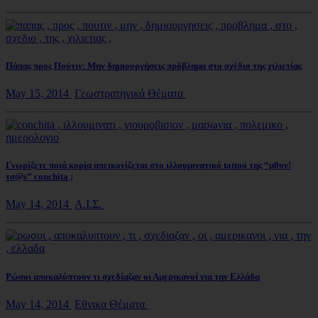
Πάπας προς Πούτιν: Μην δημιουργήσεις πρόβλημα στο σχέδιο της χιλιετίας
May 15, 2014
Γεωστρατηγικά Θέματα
Γνωρίζετε ποιά κυρία απεικονίζεται στο ιλλουμινατικό tattoo της “μ0υν!
τσ@s” conchita ;
May 14, 2014
Α.Ι.Σ.
Ρώσοι αποκαλύπτουν τι σχεδίαζαν οι Αμερικανοί για την Ελλάδα
May 14, 2014
Εθνικα Θέματα