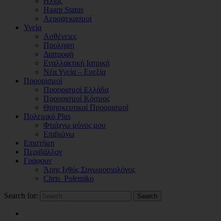
Ηλιος
Haarp Status
Αεροψεκασμοί
Υγεία
Ασθένειες
Προληψη
Διατροφή
Εναλλακτική Ιατρική
Νέα Υγεία – Ευεξία
Προορισμοί
Προορισμοί Ελλάδα
Προορισμοί Κόσμος
Θρησκευτικοί Προορισμοί
Πολεμικό Plus
Φτιάχνω μόνος μου
Επιβιώνω
Επιστήμη
Περιβάλλον
Γράφουν
Άρης Ιχθύς Συνωμοσιολόγος
Chris_Polemiko
Search for:
Search