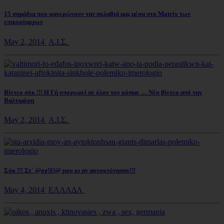
15 σημάδια που φανερώνουν την σκλαβιά μας μέσα στο Matrix των
επικυρίαρχων
May 2, 2014
Α.Ι.Σ.
Βίντεο σόκ !!! Η Γή υποχωρεί σε όλον τον κόσμο … Νέο βίντεο από την
Βαλτιμόρη
May 2, 2014
Α.Ι.Σ.
Σόκ !!! Στ΄ @ρχ!δ!@ μου κι αν αυτοκτόνησαν!!!
May 4, 2014
ΕΛΛΑΔΑ