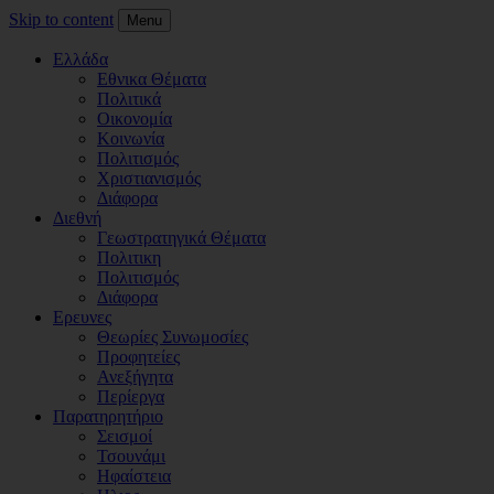
Skip to content
Menu
Ελλάδα
Εθνικα Θέματα
Πολιτικά
Οικονομία
Κοινωνία
Πολιτισμός
Χριστιανισμός
Διάφορα
Διεθνή
Γεωστρατηγικά Θέματα
Πολιτικη
Πολιτισμός
Διάφορα
Ερευνες
Θεωρίες Συνωμοσίες
Προφητείες
Ανεξήγητα
Περίεργα
Παρατηρητήριο
Σεισμοί
Τσουνάμι
Ηφαίστεια