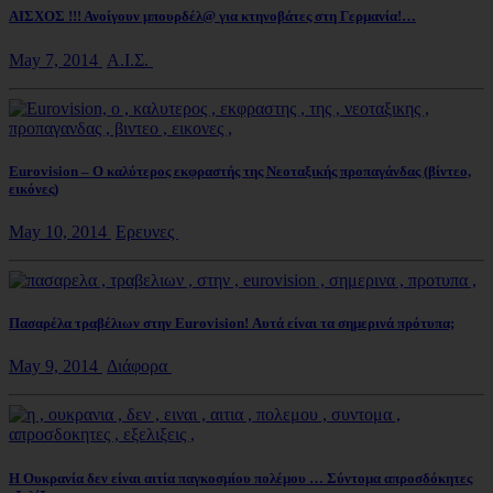
ΑΙΣΧΟΣ !!! Ανοίγουν μπουρδέλ@ για κτηνοβάτες στη Γερμανία!…
May 7, 2014
Α.Ι.Σ.
Eurovision – Ο καλύτερος εκφραστής της Νεοταξικής προπαγάνδας (βίντεο,
εικόνες)
May 10, 2014
Ερευνες
Πασαρέλα τραβέλιων στην Eurovision! Αυτά είναι τα σημερινά πρότυπα;
May 9, 2014
Διάφορα
Η Ουκρανία δεν είναι αιτία παγκοσμίου πολέμου … Σύντομα απροσδόκητες