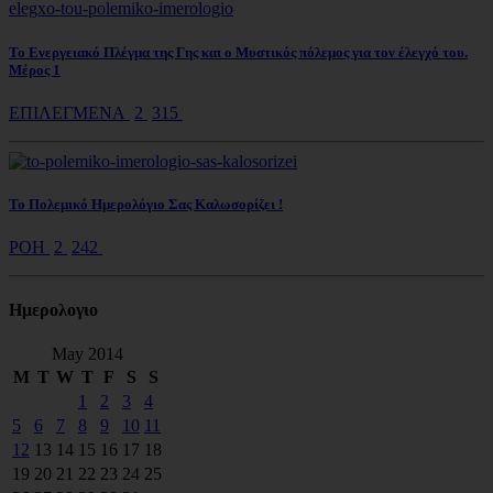
Το Ενεργειακό Πλέγμα της Γης και ο Μυστικός πόλεμος για τον έλεγχό του.
Μέρος 1
ΕΠΙΛΕΓΜΕΝΑ
2
315
Το Πολεμικό Ημερολόγιο Σας Καλωσορίζει !
ΡΟΗ
2
242
Ημερολoγιο
May 2014
M
T
W
T
F
S
S
1
2
3
4
5
6
7
8
9
10
11
12
13
14
15
16
17
18
19
20
21
22
23
24
25