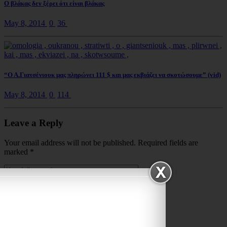
Ο βλάκας δεν ξέρει ότι είναι βλάκας
May 8, 2014
0
36
“Ο Α.Γιατσένιουκ μας πληρώνει 111 $ και μας εκβιάζει να σκοτώσουμε” (vid)
May 8, 2014
0
114
Leave a Reply
Your email address will not be published. Required fields are
marked
*