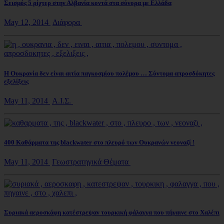
Σεισμός 5 ρίχτερ στην Αλβανία κοντά στα σύνορα με Ελλάδα
May 12, 2014
Διάφορα
Η Ουκρανία δεν είναι αιτία παγκοσμίου πολέμου … Σύντομα απροσδόκητες
εξελίξεις
May 11, 2014
Α.Ι.Σ.
400 Καθάρματα της blackwater στο πλευρό των Ουκρανών νεοναζί !
May 11, 2014
Γεωστρατηγικά Θέματα
Συριακά αεροσκάφη κατέστρεψαν τουρκική φάλαγγα που πήγαινε στο Χαλέπι