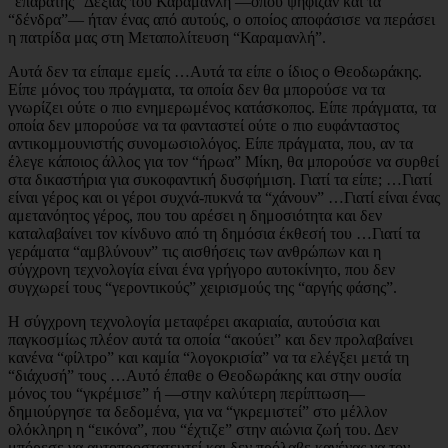
“επάρατης” Δεξιάς του Καραμανλή —όπου ψήφιζαν και τα
“δένδρα”— ήταν ένας από αυτούς, ο οποίος αποφάσισε να περάσει
η πατρίδα μας στη Μεταπολίτευση “Καραμανλή”.
Αυτά δεν τα είπαμε εμείς …Αυτά τα είπε ο ίδιος ο Θεοδωράκης.
Είπε μόνος του πράγματα, τα οποία δεν θα μπορούσε να τα
γνωρίζει ούτε ο πιο ενημερωμένος κατάσκοπος. Είπε πράγματα, τα
οποία δεν μπορούσε να τα φανταστεί ούτε ο πιο ευφάνταστος
αντικομμουνιστής συνομωσιολόγος. Είπε πράγματα, που, αν τα
έλεγε κάποιος άλλος για τον “ήρωα” Μίκη, θα μπορούσε να συρθεί
στα δικαστήρια για συκοφαντική δυσφήμιση. Γιατί τα είπε; …Γιατί
είναι γέρος και οι γέροι συχνά-πυκνά τα “χάνουν” …Γιατί είναι ένας
αμετανόητος γέρος, που του αρέσει η δημοσιότητα και δεν
καταλαβαίνει τον κίνδυνο από τη δημόσια έκθεσή του …Γιατί τα
γεράματα “αμβλύνουν” τις αισθήσεις των ανθρώπων και η
σύγχρονη τεχνολογία είναι ένα γρήγορο αυτοκίνητο, που δεν
συγχωρεί τους “γεροντικούς” χειρισμούς της “αργής φάσης”.
Η σύγχρονη τεχνολογία μεταφέρει ακαριαία, αυτούσια και
παγκοσμίως πλέον αυτά τα οποία “ακούει” και δεν προλαβαίνει
κανένα “φίλτρο” και καμία “λογοκρισία” να τα ελέγξει μετά τη
“διάχυσή” τους …Αυτό έπαθε ο Θεοδωράκης και στην ουσία
μόνος του “γκρέμισε” ή —στην καλύτερη περίπτωση—
δημιούργησε τα δεδομένα, για να “γκρεμιστεί” στο μέλλον
ολόκληρη η “εικόνα”, που “έχτιζε” στην αιώνια ζωή του. Δεν
μπόρεσε να αυτοπροστατευτεί και δεν πρόλαβε κανένας να τον