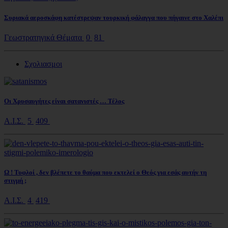
Συριακά αεροσκάφη κατέστρεψαν τουρκική φάλαγγα που πήγαινε στο Χαλέπι
Γεωστρατηγικά Θέματα
0
81
Σχολιασμοι
Οι Χρυσαυγήτες είναι σατανιστές … Τέλος
Α.Ι.Σ.
5
409
Ω ! Τυφλοί , δεν βλέπετε το θαύμα που εκτελεί ο Θεός για εσάς αυτήν τη
στιγμή ;
Α.Ι.Σ.
4
419