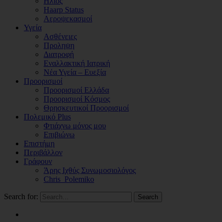
Ηλιος
Haarp Status
Αεροψεκασμοί
Υγεία
Ασθένειες
Προληψη
Διατροφή
Εναλλακτική Ιατρική
Νέα Υγεία – Ευεξία
Προορισμοί
Προορισμοί Ελλάδα
Προορισμοί Κόσμος
Θρησκευτικοί Προορισμοί
Πολεμικό Plus
Φτιάχνω μόνος μου
Επιβιώνω
Επιστήμη
Περιβάλλον
Γράφουν
Άρης Ιχθύς Συνωμοσιολόγος
Chris_Polemiko
Search for:
Search