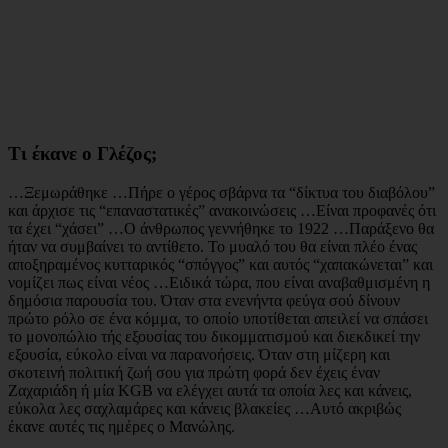
Τι έκανε ο Γλέζος;
…Ξεμωράθηκε …Πήρε ο γέρος σβάρνα τα “δίκτυα του διαβόλου”
και άρχισε τις “επαναστατικές” ανακοινώσεις …Είναι προφανές ότι
τα έχει “χάσει” …Ο άνθρωπος γεννήθηκε το 1922 …Παράξενο θα
ήταν να συμβαίνει το αντίθετο. Το μυαλό του θα είναι πλέο ένας
αποξηραμένος κυτταρικός “σπόγγος” και αυτός “χαπακώνεται” και
νομίζει πως είναι νέος …Ειδικά τώρα, που είναι αναβαθμισμένη η
δημόσια παρουσία του. Όταν στα ενενήντα φεύγα σού δίνουν
πρώτο ρόλο σε ένα κόμμα, το οποίο υποτίθεται απειλεί να σπάσει
το μονοπώλιο τής εξουσίας του δικομματισμού και διεκδικεί την
εξουσία, εύκολο είναι να παρανοήσεις. Όταν στη μίζερη και
σκοτεινή πολιτική ζωή σου για πρώτη φορά δεν έχεις έναν
Ζαχαριάδη ή μία KGB να ελέγχει αυτά τα οποία λες και κάνεις,
εύκολα λες σαχλαμάρες και κάνεις βλακείες …Αυτό ακριβώς
έκανε αυτές τις ημέρες ο Μανώλης.