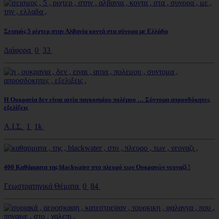
Σεισμός 5 ρίχτερ στην Αλβανία κοντά στα σύνορα με Ελλάδα
Διάφορα
0
33
Η Ουκρανία δεν είναι αιτία παγκοσμίου πολέμου … Σύντομα απροσδόκητες
εξελίξεις
Α.Ι.Σ.
1
1k
400 Καθάρματα της blackwater στο πλευρό των Ουκρανών νεοναζί !
Γεωστρατηγικά Θέματα
0
84