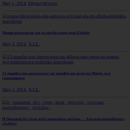
May 1, 2014
Εθνικα Θέματα
Όραμα ηλικιωμένης για τα όσα θα γίνουν στην Ελλάδα
May 3, 2014
Α.Ι.Σ.
15 σημάδια που φανερώνουν την σκλαβιά μας μέσα στο Matrix των
επικυρίαρχων
May 2, 2014
Α.Ι.Σ.
Η Ουκρανία δεν είναι αιτία παγκοσμίου πολέμου … Σύντομα απροσδόκητες
εξελίξεις