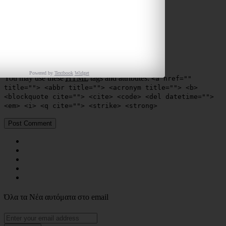
Powered by
Textbook
Widget
You may use these
HTML
tags and attributes:
<a href=""
title=""> <abbr title=""> <acronym title=""> <b>
<blockquote cite=""> <cite> <code> <del datetime="">
<em> <i> <q cite=""> <strike> <strong>
Όλα τα Νέα αυτόματα στο email