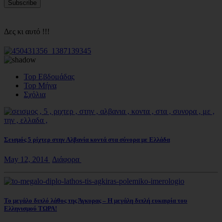
Δες κι αυτό !!!
Top Εβδομάδας
Top Μήνα
Σχόλια
Σεισμός 5 ρίχτερ στην Αλβανία κοντά στα σύνορα με Ελλάδα
May 12, 2014
Διάφορα
Το μεγάλο διπλό λάθος της Άγκυρας – Η μεγάλη διπλή ευκαιρία του
Ελληνισμού ΤΩΡΑ!