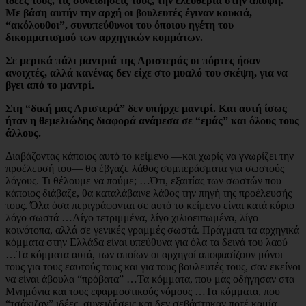
ιδέες τους, τις συνειδήσεις τους, την ελευθερία στην άποψη.
Με βάση αυτήν την αρχή οι βουλευτές έγιναν κουκιά,
“ακόλουθοι”, συνυπεύθυνοι του όποιου ηγέτη του
δικομματισμού των αρχηγικών κομμάτων.
Σε μερικά πάλι μαντριά της Αριστεράς οι πόρτες ήσαν
ανοιχτές, αλλά κανένας δεν είχε στο μυαλό του σκέψη, για να
βγει από το μαντρί.
Στη “δική μας Αριστερά” δεν υπήρχε μαντρί. Και αυτή ίσως
ήταν η θεμελιώδης διαφορά ανάμεσα σε “εμάς” και όλους τους
άλλους.
Διαβάζοντας κάποιος αυτό το κείμενο —και χωρίς να γνωρίζει την
προέλευσή του— θα έβγαζε λάθος συμπεράσματα για σωστούς
λόγους. Τι θέλουμε να πούμε; …Ότι, εξαιτίας των σωστών που
κάποιος διάβαζε, θα καταλάβαινε λάθος την πηγή της προέλευσής
τους. Όλα όσα περιγράφονται σε αυτό το κείμενο είναι κατά κύριο
λόγο σωστά …Λίγο τετριμμένα, λίγο χιλιοειπωμένα, λίγο
κοινότοπα, αλλά σε γενικές γραμμές σωστά. Πράγματι τα αρχηγικά
κόμματα στην Ελλάδα είναι υπεύθυνα για όλα τα δεινά του λαού
…Τα κόμματα αυτά, των οποίων οι αρχηγοί αποφασίζουν μόνοι
τους για τους εαυτούς τους και για τους βουλευτές τους, σαν εκείνοι
να είναι άβουλα “πρόβατα” …Τα κόμματα, που μας οδήγησαν στα
Μνημόνια και τους εφαρμοστικούς νόμους …Τα κόμματα, που
“τσάκιζαν” ιδέες, συνειδήσεις και δεν σεβάστηκαν ποτέ καμία