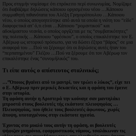
Προς στιγμήν νομίσαμε ότι επρόκειτο περί συνωνυμίας. Νομίζαμε
ότι διαβάζαμε δηλώσεις κάποιου οργισμένου νέου …Κάποιου
συμμαθητή πιθανότατα του Αλέξη Γρηγορόπουλου …Κάποιου
νέου, ο οποίος απογοητεύτηκε από αυτά τα οποία η νιότη του “είδε”
διαφορετικά απ’ ό,τι είναι …Κάποιου “ρομαντικού” και
αδοκίμαστου νεανία, ο οποίος οργίζεται με τις “συμβατικότητες”
της πολιτικής …Κάποιου “φρέσκου”, ο οποίος επικαλέστηκε τον Ε.
Αβέρωφ ως ιστορικό πρόσωπο, για να δώσει έξτρα “βάρος” σε μια
αναφορά του …Πού να ξέρουμε ότι οι δηλώσεις αυτές ήταν του
“περπατημένου” Γλέζου …Πού να ξέρουμε ότι τον Αβέρωφ τον
επικαλέστηκε ένας “συνομήλικός” του.
Τι είπε αυτός ο απίστευτος σταλινικός;
…”Όποιος βγαίνει από το μαντρί, τον τρώει ο λύκος”, είχε πει
ο Ε. Αβέρωφ πριν μερικές δεκαετίες και η φράση του έμεινε
στην ιστορία.
Τη φράση αυτήν η Αριστερά την κούναγε σαν μαντηλάκι
μπροστά στους βουλευτές τής εκάστοτε πλειοψηφίας …
Πλειοψηφίας, που ήθελε τους βουλευτές άφωνους, χωρίς
άποψη, υποταγμένους στην εκάστοτε ηγεσία.
Έχοντας στο μυαλό τους αυτήν τη φράση, οι βουλευτές
ψήφιζαν μνημόνια, εφαρμοστικούς νόμους, τσαλάκωναν τις