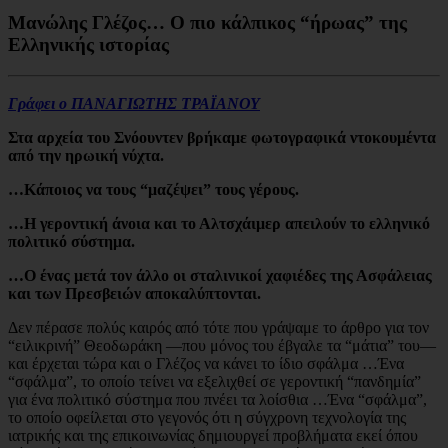
Μανώλης Γλέζος… Ο πιο κάλπικος “ήρωας” της
Ελληνικής ιστορίας
Γράφει ο ΠΑΝΑΓΙΩΤΗΣ ΤΡΑΪΑΝΟΥ
Στα αρχεία του Σνόουντεν βρήκαμε φωτογραφικά ντοκουμέντα
από την ηρωική νύχτα.
…Κάποιος να τους “μαζέψει” τους γέρους.
…Η γεροντική άνοια και το Αλτσχάιμερ απειλούν το ελληνικό
πολιτικό σύστημα.
…Ο ένας μετά τον άλλο οι σταλινικοί χαφιέδες της Ασφάλειας
και των Πρεσβειών αποκαλύπτονται.
Δεν πέρασε πολύς καιρός από τότε που γράψαμε το άρθρο για τον
“ειλικρινή” Θεοδωράκη —που μόνος του έβγαλε τα “μάτια” του—
και έρχεται τώρα και ο Γλέζος να κάνει το ίδιο σφάλμα …Ένα
“σφάλμα”, το οποίο τείνει να εξελιχθεί σε γεροντική “πανδημία”
για ένα πολιτικό σύστημα που πνέει τα λοίσθια …Ένα “σφάλμα”,
το οποίο οφείλεται στο γεγονός ότι η σύγχρονη τεχνολογία της
ιατρικής και της επικοινωνίας δημιουργεί προβλήματα εκεί όπου