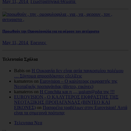
May 11, 2014
Γεωστρατηγικά Θέματα
Προωθούν την Ομοφυλοφιλία για να φέρουν τον αντίχριστο
May 11, 2014
Ερευνες
Τελευταία Σχόλια
Babis on
Η Ουκρανία δεν είναι αιτία παγκοσμίου πολέμου
… Σύντομα απροσδόκητες εξελίξεις
kamateros on
Eurovision – Ο καλύτερος εκφραστής της
Νεοταξικής προπαγάνδας (βίντεο, εικόνες)
kamateros on
Η Conchita και η ,,,, μαλαπ@ρδα της !!!
EUROVISION - Ο ΚΑΛΥΤΕΡΟΣ ΕΚΦΡΑΣΤΗΣ ΤΗΣ
ΝΕΟΤΑΞΙΚΗΣ ΠΡΟΠΑΓΑΝΔΑΣ (ΒΙΝΤΕΟ ΚΑΙ
ΕΙΚΟΝΕΣ)
on
Πασαρέλα τραβέλιων στην Eurovision! Αυτά
είναι τα σημερινά πρότυπα;
Τελευταια Νεα