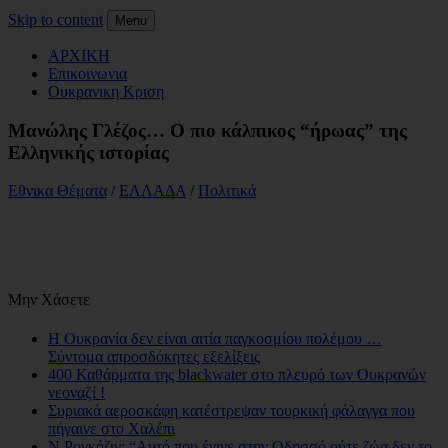
Skip to content
Menu
ΑΡΧΙΚΗ
Επικοινωνια
Ουκρανικη Κριση
Μανώλης Γλέζος… Ο πιο κάλπικος “ήρωας” της
Ελληνικής ιστορίας
Εθνικα Θέματα
/
ΕΛΛΑΔΑ
/
Πολιτικά
Μην Χάσετε
Η Ουκρανία δεν είναι αιτία παγκοσμίου πολέμου …
Σύντομα απροσδόκητες εξελίξεις
400 Καθάρματα της blackwater στο πλευρό των Ουκρανών
νεοναζί !
Συριακά αεροσκάφη κατέστρεψαν τουρκική φάλαγγα που
πήγαινε στο Χαλέπι
N.Ρογκόζιν: “Αυτό που έγινε στην Οδησσό ούτε ζώα δεν το