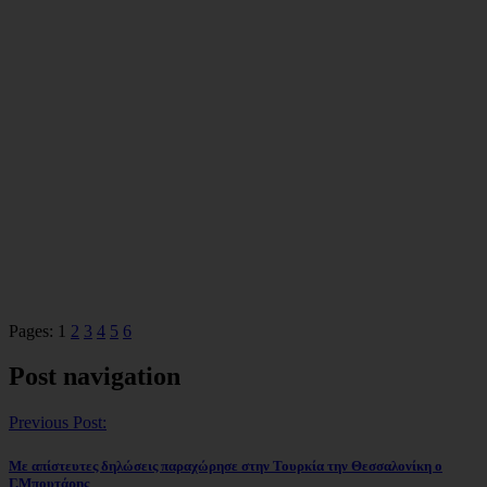
Pages:
1
2
3
4
5
6
Post navigation
Previous Post:
Με απίστευτες δηλώσεις παραχώρησε στην Τουρκία την Θεσσαλονίκη ο
Γ.Μπουτάρης