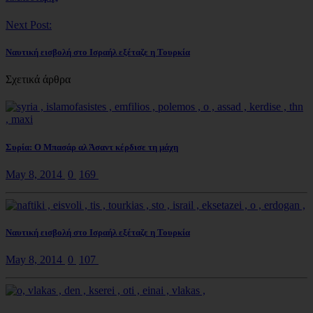
Next Post:
Ναυτική εισβολή στο Ισραήλ εξέταζε η Τουρκία
Σχετικά άρθρα
Συρία: Ο Μπασάρ αλ Άσαντ κέρδισε τη μάχη
May 8, 2014
0
169
Ναυτική εισβολή στο Ισραήλ εξέταζε η Τουρκία
May 8, 2014
0
107