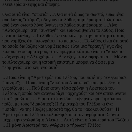
ελευθερία σκέψης και άποψης.
Όλα αυτά είναι “σωστά” …Όλα αυτά όμως τα σωστά, ειπωμένα
από λάθος “στόμα”, οδηγούν σε λάθος συμπέρασμα. Πώς όμως
από έναν σωστό λόγο βγαίνει το λάθος συμπέρασμα; …Λίγο
“Αλτσχάιμερ” στη “συνταγή” και εύκολα βγαίνει το λάθος. Ποιο
είναι το λάθος; …Το λάθος έχει να κάνει με την ταυτότητα αυτού,
που νομίζεις ότι “υπογράφει” το κείμενο …Το λάθος είναι ότι αυτό,
το οποίο διαβάζεις και νομίζεις πως είναι μια “κραυγή” αγωνίας
κάποιοι νέου αριστερού, στην πραγματικότητα είναι το “κράξιμο”
ενός γέρου με Αλτσχάιμερ …Δεν εξηγείται διαφορετικά …Μόνον
το Αλτσχάιμερ και η ιατρική επιστήμη μπορεί να δώσει μια
“ερμηνεία” στο κείμενο αυτό.
…Ποια είναι η “Αριστερά” του Γλέζου, που ποτέ της δεν γνώρισε
“μαντρί”; …Ποια είναι η “δική του Αριστερά” και εμείς δεν τη
γνωρίζουμε; …Πού βρισκόταν τόσα χρόνια η Αριστερά του
Γλέζου, η οποία δεν αναγνωρίζει “αρχηγούς” και δεν απευθύνεται
στα “πρόβατα”; …Είμαστε στον ίδιο “κυβερνοχώρο” ή κάποιος
παίζει με τους “διακόπτες”; Η Αριστερά του Γλέζου κι ένα
“μπρίκι” να της έβαζες μπροστά της, θα το “ακολουθούσε”. Η
Αριστερά του Γλέζου ακολούθησε από τον αγράμματο Σιάντο
μέχρι την αναλφάβητη Αλέκα …Αυτή είναι η Αριστερά του Γλέζου
…Η μόνη Αριστερά που γνώρισε ο “ήρωας” Γλέζος.