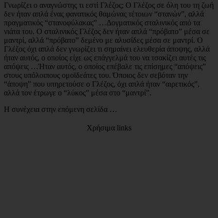
Γνωρίζει ο αναγνώστης τι εστί Γλέζος; Ο Γλέζος σε όλη του τη ζωή
δεν ήταν απλά ένας φανατικός θαμώνας τέτοιων “στανών”, αλλά
πραγματικός “στανοφύλακας” …Δογματικός σταλινικός από τα
νιάτα του. Ο σταλινικός Γλέζος δεν ήταν απλά “πρόβατο” μέσα σε
μαντρί, αλλά “πρόβατο” δεμένο με αλυσίδες μέσα σε μαντρί. Ο
Γλέζος όχι απλά δεν γνωρίζει τι σημαίνει ελευθερία άποψης, αλλά
ήταν αυτός, ο οποίος είχε ως επάγγελμά του να τσακίζει αυτές τις
απόψεις …Ήταν αυτός, ο οποίος επέβαλε τις επίσημες “απόψεις”
στους υπόλοιπους ομοϊδεάτες του. Όποιος δεν σεβόταν την
“άποψη” που υπηρετούσε ο Γλέζος, όχι απλά ήταν “αιρετικός”,
αλλά τον έτρωγε ο “λύκος” μέσα στο “μαντρί”.
Η συνέχεια στην επόμενη σελίδα …
Χρήσιμα links