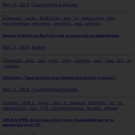
May 11, 2014
Γεωστρατηγικά Θέματα
Πανικός σε Κίεβο και Βρυξέλλες από τη συμμετοχή στο δημοψήφισμα
May 11, 2014
Διεθνή
N.Ρογκόζιν: “Αυτό που έγινε στην Οδησσό ούτε ζώα δεν το κάνουν”
May 11, 2014
Γεωστρατηγικά Θέματα
ΑΠΟΚΑΛΥΨΗ: Αυτός είναι ο λόγος που η Τουρκία βιάστηκε με τις
παραγγελίες των F-35!