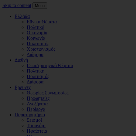
Skip to content
Menu
Ελλάδα
Εθνικα Θέματα
Πολιτικά
Οικονομία
Κοινωνία
Πολιτισμός
Χριστιανισμός
Διάφορα
Διεθνή
Γεωστρατηγικά Θέματα
Πολιτικη
Πολιτισμός
Διάφορα
Ερευνες
Θεωρίες Συνωμοσίες
Προφητείες
Ανεξήγητα
Περίεργα
Παρατηρητήριο
Σεισμοί
Τσουνάμι
Ηφαίστεια