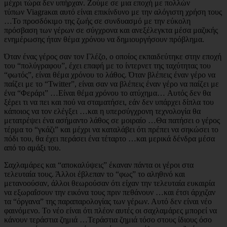
μέχρι τώρα δεν υπήρχαν. Ζούμε σε μια εποχή με πολλών
τύπων Viagraκαι αυτό είναι επικίνδυνο με την αλόγιστη χρήση τους
…Το προσδόκιμο της ζωής σε συνδυασμό με την εύκολη
πρόσβαση των γέρων σε σύγχρονα και ανεξέλεγκτα μέσα μαζικής
ενημέρωσης ήταν θέμα χρόνου να δημιουργήσουν πρόβλημα.
Όταν ένας γέρος σαν τον Γλέζο, ο οποίος εκπαιδεύτηκε στην εποχή
του “πολύγραφου”, έχει επαφή με το ίντερνετ της ταχύτητας του
“φωτός”, είναι θέμα χρόνου το λάθος. Όταν βλέπεις έναν γέρο να
παίζει με το “Twitter”, είναι σαν να βλέπεις έναν γέρο να παίζει με
ένα “Φεράρι” …Είναι θέμα χρόνου το ατύχημα… Αυτός δεν θα
ξέρει τι να πει και πού να σταματήσει, εάν δεν υπάρχει δίπλα του
κάποιος να τον ελέγξει …και η υπερσύγχρονη τεχνολογία θα
μετατρέψει ένα ασήμαντο λάθος σε μοιραίο …Θα πατήσει ο γέρος
τέρμα το “γκάζι” και μέχρι να καταλάβει ότι πρέπει να σηκώσει το
πόδι του, θα έχει περάσει ένα τέταρτο …και μερικά δένδρα μέσα
από το αμάξι του.
Σαχλαμάρες και “αποκαλύψεις” έκαναν πάντα οι γέροι στα
τελευταία τους. Άλλοι έβλεπαν το “φως” το αληθινό και
μετανοούσαν, άλλοι θεωρούσαν ότι είχαν την τελευταία ευκαιρία
να εξωραΐσουν την εικόνα τους πριν πεθάνουν …και έτσι άρχιζαν
τα “όργανα” της παραπαρολογίας των γέρων. Αυτό δεν είναι νέο
φαινόμενο. Το νέο είναι ότι πλέον αυτές οι σαχλαμάρες μπορεί να
κάνουν τεράστια ζημιά …Τεράστια ζημιά τόσο στους ίδιους όσο