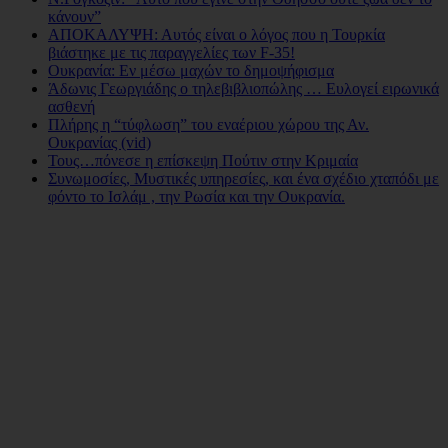
κάνουν”
ΑΠΟΚΑΛΥΨΗ: Αυτός είναι ο λόγος που η Τουρκία
βιάστηκε με τις παραγγελίες των F-35!
Ουκρανία: Εν μέσω μαχών το δημοψήφισμα
Άδωνις Γεωργιάδης ο τηλεβιβλιοπώλης … Ευλογεί ειρωνικά
ασθενή
Πλήρης η “τύφλωση” του εναέριου χώρου της Αν.
Ουκρανίας (vid)
Τους…πόνεσε η επίσκεψη Πούτιν στην Κριμαία
Συνωμοσίες, Μυστικές υπηρεσίες, και ένα σχέδιο χταπόδι με
φόντο το Ισλάμ , την Ρωσία και την Ουκρανία.