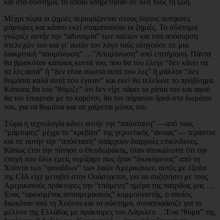
και στο σύστημα, το οποίο υπηρέτησαν σε όλη τους τη ζωή.
Μέχρι τώρα οι ζημιές περιορίζονταν στους λίγους αυτήκοες
μάρτυρες και κάπου εκεί σταματούσαν οι ζημιές. Το σύστημα
γνώριζε αυτήν την “αδυναμία” των παλιών και υπό απόσυρση
στελεχών του και γι’ αυτόν τον λόγο τούς οδηγούσε σε μια
διακριτική “απομόνωση” …”Απομόνωση” υπό επιτήρηση. Πάντα
θα βρισκόταν κάποιος κοντά του, που θα του έλεγε “δεν κάνει να
τα λες αυτά” ή “δεν είναι σωστά αυτά που λες” ή μάλλον “δεν
θυμάσαι καλά αυτά που έγιναν” και εκεί θα τελείωνε το πρόβλημα.
Κάποιος θα του “θύμιζε” ότι δεν είχε πάρει τα χάπια του και αφού
θα τον έπαιρναν με το καρότσι, θα τον πήγαιναν ξανά στο δωμάτιο
του, για να θυμάται και να χαίρεται μόνος του.
Τώρα η τεχνολογία κάνει αυτήν την “απόσταση” —από τους
“μάρτυρες” μέχρι το “κρεβάτι” της γεροντικής “άνοιας”— τεράστια
και σε αυτήν την “απόσταση” υπάρχουν διαρροές επικίνδυνες.
Κάπως έτσι την πάτησε ο Θεοδωράκης, όταν αποκάλυπτε ότι την
εποχή που όλοι εμείς νομίζαμε πως ήταν “διωκόμενος” από τη
Χούντα των “φονιάδων” των λαών Αμερικάνων, αυτός με έξοδα
της CIA είχε μεταβεί στην Ουάσιγκτον, για να συζητήσει με τους
Αμερικανούς πράκτορες την “επόμενη” ημέρα της πατρίδας μας …
Ένας “ορκισμένος αντιαμερικανός” κομμουνιστής, ο οποίος
διωκόταν από τη Χούντα και το σύστημα, συναποφάσιζε για το
μέλλον της Ελλάδας με πράκτορες του Λάγκλευ …Ένα “θύμα” της