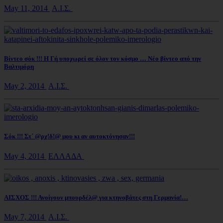
May 11, 2014
Α.Ι.Σ.
Βίντεο σόκ !!! Η Γή υποχωρεί σε όλον τον κόσμο … Νέο βίντεο από την
Βαλτιμόρη
May 2, 2014
Α.Ι.Σ.
Σόκ !!! Στ΄ @ρχ!δ!@ μου κι αν αυτοκτόνησαν!!!
May 4, 2014
ΕΛΛΑΔΑ
ΑΙΣΧΟΣ !!! Ανοίγουν μπουρδέλ@ για κτηνοβάτες στη Γερμανία!…
May 7, 2014
Α.Ι.Σ.