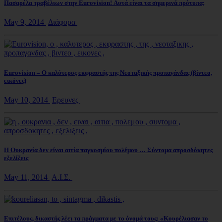
Πασαρέλα τραβέλιων στην Eurovision! Αυτά είναι τα σημερινά πρότυπα;
May 9, 2014
Διάφορα
Eurovision – Ο καλύτερος εκφραστής της Νεοταξικής προπαγάνδας (βίντεο,
εικόνες)
May 10, 2014
Ερευνες
Η Ουκρανία δεν είναι αιτία παγκοσμίου πολέμου … Σύντομα απροσδόκητες
εξελίξεις
May 11, 2014
Α.Ι.Σ.
Επιτέλους, δικαστής λέει τα πράγματα με το όνομά τους: «Κουρέλιασαν το