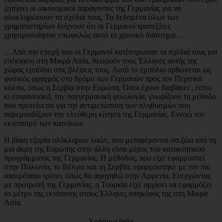
ζητήσει οι οικονομικοί παράγοντες της Γερμανίας για να
ολοκληρώσουν τα σχέδιά τους. Τα δεδομένα όλων των
χρηματιστηρίων δείχνουν ότι οι Γερμανοί τραπεζίτες
χρησιμοποίησαν επωφελώς αυτό το χρονικό διάστημα…
…Από την εποχή που οι Γερμανοί κατέστρωσαν τα σχέδιά τους για
επέκταση στη Μικρά Ασία, θεωρούν τους Έλληνες αυτής της
χώρας εμπόδιο στις βλέψεις τους. Αυτό το εμπόδιο ορθώνεται ως
φυσικός φραγμός στο δρόμο των Γερμανών προς τον Περσικό
κόλπο, όπως η Σερβία στην Ευρώπη. Όσοι έχουν διαβάσει , έστω
κι επιφανειακά, την παγγερμανική φιλολογία, γνωρίζουν τη μέθοδο
που προτείνεται για την αντιμετώπιση των πληθυσμών που
παρεμποδίζουν την ελεύθερη κίνηση της Γερμανίας. Εννοώ τον
εκτοπισμό των κατοίκων.
Η βίαιη εξορία ολόκληρων λαών, που μεταφέρονται σα ζώα από τη
μια άκρη της Ευρώπης στην άλλη είναι μέρος του κατακτητικού
προγράμματος της Γερμανίας. Η μέθοδος, που είχε εφαρμοστεί
στην Πολωνία, το Βέλγιο και τη Σερβία, εφαρμόστηκε με τον πιο
αποτρόπαιο τρόπο, όπως θα αφηγηθώ στην Αρμενία. Ενεργώντας
με προτροπή της Γερμανίας, η Τουρκία είχε αρχίσει να εφαρμόζει
το μέτρο της εκτόπισης στους Έλληνες υπηκόους της στη Μικρά
Ασία.
Χρήσιμα links