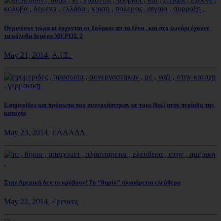
Θεριεύουν τώρα κι έρχονται οι Τούρκοι απ τα ξένα , και στο ζωνάρι έχουνε
τα κόλυβα δεμένα ΜΕΡΟΣ 2
May 21, 2014
Α.Ι.Σ.
Εφημερίδες και πρόσωπα που συνεργάστηκαν με τους Ναζί στην περίοδο της
κατοχής
May 23, 2014
ΕΛΛΑΔΑ
Στην Αμερική δεν το κρύβουν! Το “θηρίο” πλασάρεται ελεύθερα
May 22, 2014
Ερευνες