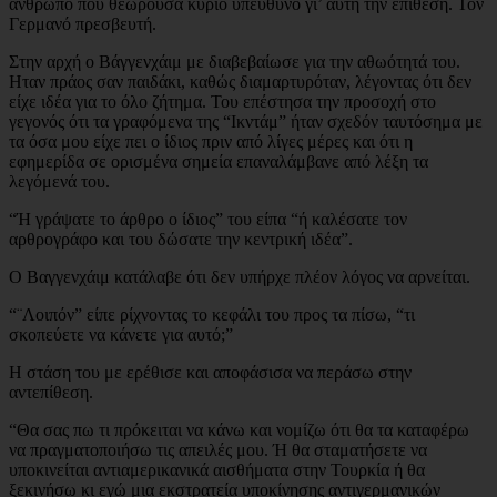
άνθρωπο που θεωρούσα κύριο υπεύθυνο γι’ αυτή την επίθεση. Τον
Γερμανό πρεσβευτή.
Στην αρχή ο Βάγγενχάιμ με διαβεβαίωσε για την αθωότητά του.
Ηταν πράος σαν παιδάκι, καθώς διαμαρτυρόταν, λέγοντας ότι δεν
είχε ιδέα για το όλο ζήτημα. Του επέστησα την προσοχή στο
γεγονός ότι τα γραφόμενα της “Ικντάμ” ήταν σχεδόν ταυτόσημα με
τα όσα μου είχε πει ο ίδιος πριν από λίγες μέρες και ότι η
εφημερίδα σε ορισμένα σημεία επαναλάμβανε από λέξη τα
λεγόμενά του.
“Ή γράψατε το άρθρο ο ίδιος” του είπα “ή καλέσατε τον
αρθρογράφο και του δώσατε την κεντρική ιδέα”.
Ο Βαγγενχάιμ κατάλαβε ότι δεν υπήρχε πλέον λόγος να αρνείται.
“¨Λοιπόν” είπε ρίχνοντας το κεφάλι του προς τα πίσω, “τι
σκοπεύετε να κάνετε για αυτό;”
Η στάση του με ερέθισε και αποφάσισα να περάσω στην
αντεπίθεση.
“Θα σας πω τι πρόκειται να κάνω και νομίζω ότι θα τα καταφέρω
να πραγματοποιήσω τις απειλές μου. Ή θα σταματήσετε να
υποκινείται αντιαμερικανικά αισθήματα στην Τουρκία ή θα
ξεκινήσω κι εγώ μια εκστρατεία υποκίνησης αντιγερμανικών