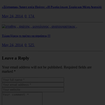
«Ξέσπασμα» Άσαντ υπέρ Πούτιν: «Η Ρωσία έσωσε Συρία και Μέση Ανατολή
May 24, 2014
0
174
Τώρα ξέρεις τι πρέπει να ψηφίσεις !!!
May 24, 2014
0
525
Leave a Reply
Your email address will not be published. Required fields are
marked
*