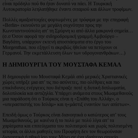
είναι πρόδηλο πού θα ήταν δυνατό να πάει. Η Τουρκική
Αυτοκρατορία λεηλατήθηκε έναντι σιταριού και άλλων τροφίµων.
Πολλές αµαξοστοιχίες φορτωµένες µε τρόφιµα µε την επιγραφή
«Berlin» εκινούντο µε µεγάλη συχνότητα προς την
Κωνσταντινούπολη απ’ τη Σµύρνη κι από άλλα µακρυνά σηµεία…
(σ.σ Όσον αφορά την σιδηροδρομική γραμμή Αμβούργο –
Βαγδάτη, υπάρχουν εκτενή αποσπάσματα στο έργο του
Morgenthau, που εξηγεί τι ακριβώς ήθελαν να πετύχουν οι
Γερμανοί. Την εκμετάλλευση όλων των υδρογονανθράκων…)
Η ∆ΗΜΙΟΥΡΓΙΑ ΤΟΥ ΜΟΥΣΤΑΦΑ ΚΕΜΑΛ
Η δηµιουργία του Μουσταφά Κεµάλ από µερικές Χριστιανικές
χώρες υπήρξε µια απ’ τις πιο ασύνετες, πιο ολέθριες και πιο
επικίνδυνες ενέργειες που διέπραξε ποτέ η δυτική διπλωµατία,
δολοπλοκία και αντιζηλία. Υπάρχει ανάµεσα στους Μωαµεθανούς
µια παράδοση ότι ο Τούρκος είναι η «Σπάθη του Αλλάχ», ο
«υπερασπιστής του Ισλάµ» και η«µάστιξ εναντίον των απίστων».
Επειδή όµως ο Τούρκος είναι διανοητικά ο κατώτερος απ’ τους
Μωαµεθανούς, µε κανένα ή το πολύ µε πολύ λίγα απ’ τα
χαρίσµατα και επιτεύγµατα του πολιτισµού και χωρίς πολιτισµένη
ιστορία, οι άλλοι µαθητές του Προφήτη δεν τον θεωρούνσαν
διανοητικά ή ηθικά ίσο τους.Μόνο σε ένα ιδιαίτερο σηµείο