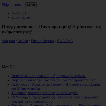
Skip to content
Menu
ΑΡΧΙΚΗ
Επικοινωνια
Παγγερμανισμός – Παντουρκισμός! Η μάστιγα της
ανθρωπότητας!
Διάφορα
/
Διεθνή
/
Εθνικα Θέματα
/
ΕΛΛΑΔΑ
Μην Χάσετε
Πούτιν: «Ποιος είναι ο Ομπάμα για να με κρίνει»
Deja vu ; Σου το ‘χω ξαναπεί : Η Ελλάδα προστατεύεται !!!
«Ξέσπασμα» Άσαντ υπέρ Πούτιν: «Η Ρωσία έσωσε Συρία
και Μέση Ανατολή
Τουρκικές ασκήσεις και σεισμοί στο Αιγαίο
Οι “ναύαρχοι της ξαγρύπνιας” ,οι εκλογές και η τραγωδία
που πρέπει να αποφύγουμε
Ψαχτήρι και Σεισμός – Δεν είναι φυσικός … Είναι τεχνητός