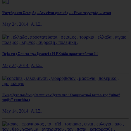
Ψαχτήρι και Σεισμός – Δεν είναι φυσικός … Είναι τεχνητός … στοπ
May 24, 2014
Α.Ι.Σ.
Deja vu ; Σου το ‘χω ξαναπεί : Η Ελλάδα προστατεύεται !!!
May 24, 2014
Α.Ι.Σ.
Γνωρίζετε ποιά κυρία απεικονίζεται στο ιλλουμινατικό tattoo της “μ0υν!
τσ@s” conchita ;
May 14, 2014
Α.Ι.Σ.