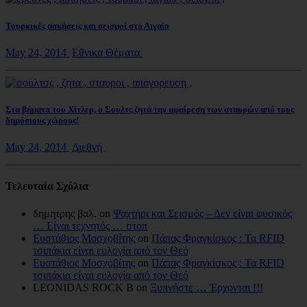
Τουρκικές ασκήσεις και σεισμοί στο Αιγαίο
May 24, 2014
Εθνικα Θέματα
Στα βήματα του Χίτλερ, ο Σουλτς ζητά την αφαίρεση των σταυρών από τους
δημόσιους χώρους!
May 24, 2014
Διεθνή
Τελευταία Σχόλια
δημητρης βαλ. on
Ψαχτήρι και Σεισμός – Δεν είναι φυσικός
… Είναι τεχνητός … στοπ
Ευστάθιος Μοσχοβίτης
on
Πάπας Φραγκίσκος : Τα RFID
τσιπάκια είναι ευλογία από τον Θεό
Ευστάθιος Μοσχοβίτης
on
Πάπας Φραγκίσκος : Τα RFID
τσιπάκια είναι ευλογία από τον Θεό
LEONIDAS ROCK B on
Ξυπνήστε … Έρχονται !!!