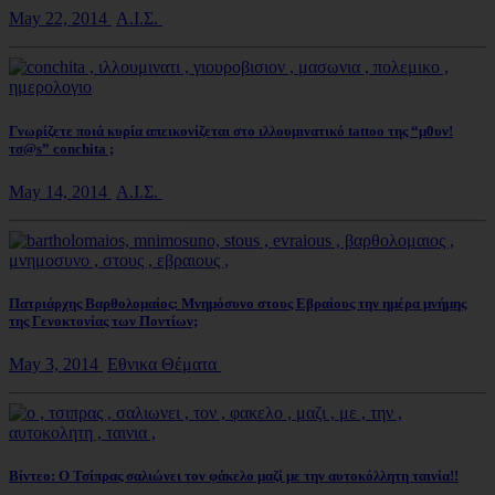
May 22, 2014
Α.Ι.Σ.
Γνωρίζετε ποιά κυρία απεικονίζεται στο ιλλουμινατικό tattoo της “μ0υν!
τσ@s” conchita ;
May 14, 2014
Α.Ι.Σ.
Πατριάρχης Βαρθολομαίος: Μνημόσυνο στους Εβραίους την ημέρα μνήμης
της Γενοκτονίας των Ποντίων;
May 3, 2014
Εθνικα Θέματα
Βίντεο: Ο Τσίπρας σαλιώνει τον φάκελο μαζί με την αυτοκόλλητη ταινία!!