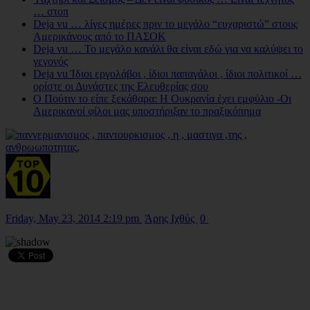
… στοπ
Deja vu … λίγες ημέρες πριν το μεγάλο “ευχαριστώ” στους
Αμερικάνους από το ΠΑΣΟΚ
Deja vu … Το μεγάλο κανάλι θα είναι εδώ για να καλύψει το
γεγονός
Deja vu Ίδιοι εργολάβοι , ίδιοι παπαγάλοι , ίδιοι πολιτικοί …
ορίστε οι Δυνάστες της Ελευθερίας σου
Ο Πούτιν το είπε ξεκάθαρα: Η Ουκρανία έχει εμφύλιο -Οι
Αμερικανοί φίλοι μας υποστήριξαν το πραξικόπημα
Friday, May 23, 2014 2:19 pm
Άρης Ιχθύς
0