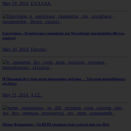
May 19, 2014
ΕΛΛΑΔΑ
Eurovision – Ο καλύτερος εκφραστής της Νεοταξικής προπαγάνδας (βίντεο,
εικόνες)
May 10, 2014
Ερευνες
Η Ουκρανία δεν είναι αιτία παγκοσμίου πολέμου … Σύντομα απροσδόκητες
εξελίξεις
May 11, 2014
Α.Ι.Σ.
Πάπας Φραγκίσκος : Τα RFID τσιπάκια είναι ευλογία από τον Θεό