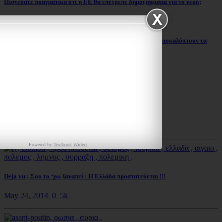
Πιστεύατε πραγματικά ότι η ΕΕ θα επέτρεπε δημοψήφισμα για το νερό;
Next Post:
Οι Τούρκοι “έκρυψαν” τους χάρτες και τα έγγραφα που αποκαλύπτουν τα
σχέδιά τους στο Αιγαίο
Σχετικά άρθρα
Πούτιν: «Ποιος είναι ο Ομπάμα για να με κρίνει»
May 25, 2014
0
91
Powered by
Textbook
Widget
Deja vu ; Σου το ‘χω ξαναπεί : Η Ελλάδα προστατεύεται !!!
May 24, 2014
0
5k