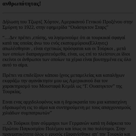
ανθρωπότητας!
Δήλωση του Τζωρτζ Χόρτον, Αμερικανού Γενικού Προξένου στην
Σμύρνη το 1922, στην εφημερίδα “Ουάσιγκτον Σταρς”
“…Δεν πρέπει ,επίσης, να λησμονούμε ότι αι τουρκικαί σφαγαί
κατά τας οποίας άνω του ενός εκατομμύριου(Ελληνες)
απωλέσθησαν , είναι σχετικώς πρόσφαται και οι Τούρκοι , μετά
των οποίων διαπραγματευόμεθα, είναι, ως επί το πλείστον,οι ίδιοι
εκείνοι οι άνθρωποι των οποίων τα χέρια είναι βουτηγμένα εις όλο
αυτό το αίμα.
Πρέπει να επιδείξουν κάποιο ίχνος μεταμελείας και καταλήγων
εκφράζω την αγανάκτησιν μου ως Αμερικανού δια τον
χαρακτηρισμό του Μουσταφά Κεμάλ ως “Γ. Ουασιγκτον” της
Τουρκίας.
Ειναι ενας αρχιδολοφόνος και η δημοκρατία του μια καταισχύνη
εδραιωμένη εις το αίμα και συντηρούμενη με τους απαγχονισμούς
χιλιάδων συμπατριωτών”
…Οι Τούρκοι ήταν σύµµαχοι των Γερµανών κατά τη διάρκεια του
Πρώτου Παγκοσµίου Πολέµου και ίσως οι πιο πολύτιµοι. Στην
πραγµατικότητα όλος ο χρυσός εξαφανίσθηκε απ’ την Τουρκία και