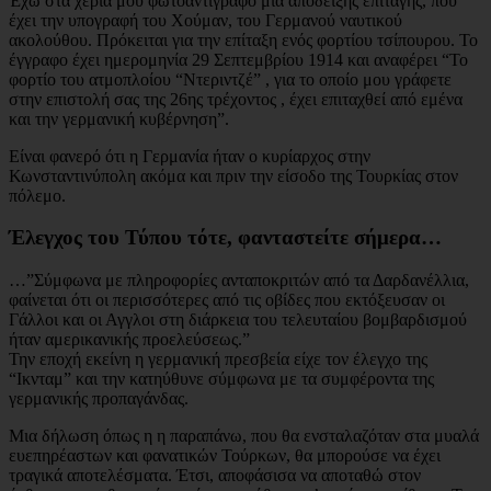
Έχω στα χέρια μου φωτοαντίγραφο μια απόδειξης επιταγής, που
έχει την υπογραφή του Χούμαν, του Γερμανού ναυτικού
ακολούθου. Πρόκειται για την επίταξη ενός φορτίου τσίπουρου. Το
έγγραφο έχει ημερομηνία 29 Σεπτεμβρίου 1914 και αναφέρει “Το
φορτίο του ατμοπλοίου “Ντεριντζέ” , για το οποίο μου γράφετε
στην επιστολή σας της 26ης τρέχοντος , έχει επιταχθεί από εμένα
και την γερμανική κυβέρνηση”.
Είναι φανερό ότι η Γερμανία ήταν ο κυρίαρχος στην
Κωνσταντινύπολη ακόμα και πριν την είσοδο της Τουρκίας στον
πόλεμο.
Έλεγχος του Τύπου τότε, φανταστείτε σήμερα…
…”Σύμφωνα με πληροφορίες ανταποκριτών από τα Δαρδανέλλια,
φαίνεται ότι οι περισσότερες από τις οβίδες που εκτόξευσαν οι
Γάλλοι και οι Αγγλοι στη διάρκεια του τελευταίου βομβαρδισμού
ήταν αμερικανικής προελεύσεως.”
Την εποχή εκείνη η γερμανική πρεσβεία είχε τον έλεγχο της
“Ικνταμ” και την κατηύθυνε σύμφωνα με τα συμφέροντα της
γερμανικής προπαγάνδας.
Μια δήλωση όπως η η παραπάνω, που θα ενσταλαζόταν στα μυαλά
ευεπηρέαστων και φανατικών Τούρκων, θα μπορούσε να έχει
τραγικά αποτελέσματα. Έτσι, αποφάσισα να αποταθώ στον