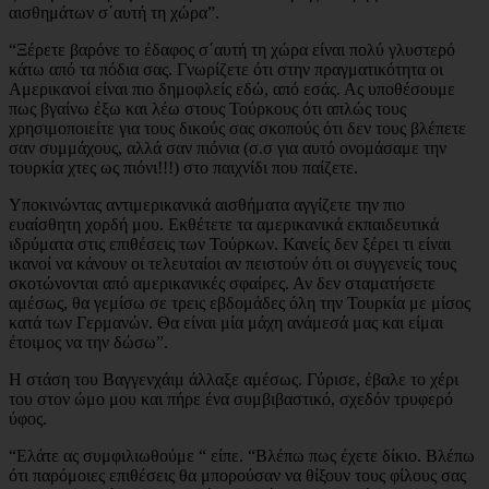
αισθημάτων σ΄αυτή τη χώρα”.
“Ξέρετε βαρόνε το έδαφος σ΄αυτή τη χώρα είναι πολύ γλυστερό
κάτω από τα πόδια σας. Γνωρίζετε ότι στην πραγματικότητα οι
Αμερικανοί είναι πιο δημοφλείς εδώ, από εσάς. Ας υποθέσουμε
πως βγαίνω έξω και λέω στους Τούρκους ότι απλώς τους
χρησιμοποιείτε για τους δικούς σας σκοπούς ότι δεν τους βλέπετε
σαν συμμάχους, αλλά σαν πιόνια (σ.σ για αυτό ονομάσαμε την
τουρκία χτες ως πιόνι!!!) στο παιχνίδι που παίζετε.
Υποκινώντας αντιμερικανικά αισθήματα αγγίζετε την πιο
ευαίσθητη χορδή μου. Εκθέτετε τα αμερικανικά εκπαιδευτικά
ιδρύματα στις επιθέσεις των Τούρκων. Κανείς δεν ξέρει τι είναι
ικανοί να κάνουν οι τελευταίοι αν πειστούν ότι οι συγγενείς τους
σκοτώνονται από αμερικανικές σφαίρες. Αν δεν σταματήσετε
αμέσως, θα γεμίσω σε τρεις εβδομάδες όλη την Τουρκία με μίσος
κατά των Γερμανών. Θα είναι μία μάχη ανάμεσά μας και είμαι
έτοιμος να την δώσω”.
Η στάση του Βαγγενχάιμ άλλαξε αμέσως. Γύρισε, έβαλε το χέρι
του στον ώμο μου και πήρε ένα συμβιβαστικό, σχεδόν τρυφερό
ύφος.
“Ελάτε ας συμφιλιωθούμε “ είπε. “Βλέπω πως έχετε δίκιο. Βλέπω
ότι παρόμοιες επιθέσεις θα μπορούσαν να θίξουν τους φίλους σας