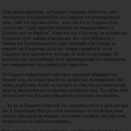
Τρία χρόνια αργότερα , ο Γερμανός ναύαρχος Ούζεντομ, που
ναυλοχούσε στα Δαρδανέλλια στη διάρκεια του βομβαρδισμού
τους – από τον αγγλικό στόλο- , μου είπε ότι οι Γερμανοί ήταν
εκείνοι που “είχαν προτείνει πιεστικά να απομακρυνθούν οι
Έλληνες από τα παράλια”. Κατά τον φον Ούζεντομ, τα κίνητρα των
Γερμανών ήταν καθαρά στρατιωτικά. Δεν είμαι βέβαιος αν ο
Ταλαάτ και οι συνέταιροί του είχαν αντιληφθεί ότι έπαιζαν το
παιχνίδι της Γερμανίας, αλλά δεν υπάρχει αμφιβολία, ότι οι
Γεμρανοί τους παρότρυναν συνεχώς σε αυτό το εγχείρημα. Τα
γεγονότα που ακολούθησαν είναι χαρακτηριστικά του συστήματος
που εφαρμόστηκε στις σφαγές των Αρμενίων.
Οι Τούρκοι κυβερνητικοί υπάλληλοι ορμούσαν βάρβαρα στα
θύματά τους, τα συγκέντρωναν σε ομάδες και τα οδηγούσαν στα
πλοία, χωρίζοντας τα από τις οικογένειές τους και μη επιτρέποντάς
τους να τακτοποιήσουν τις ιδωτικές υποθέσεις τους. Το σχέδιο ήταν
να στείλουν τους Έλληνες Οθωμανούς στα νησιά του Αιγαίου…
…Το ότι οι Γερμανοί διήθυναν την επιστράτευση (σ.σ μιλά για πριν
τον Α΄Παγκόσμιο Πόλεμο, είναι ολοφάνερο. Οι αποδείξεις είναι
πολλές. Αρκούμαι να αναφέρω ότι έκαναν επιτάξεις στο δικό τους
όνομα και για τις δικές τους ανάγκες.