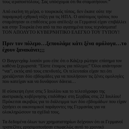
τους ιεραποστόλους. Σας υπόσχομαι ότι θα σταματήσουν.”
Από εκείνη τη μέρα, ο τουρκικός τύπος, δεν έκανε ούτε την
παραμικρή εχθρική νύξη για τις ΗΠΑ. Ο απότομος τρόπος που
σταμάτησαν οι επιθέσεις μου απέδειξε οι Γερμανοί είχαν επιβάλλει
και στην Τουρκία ένα από τα πιο αγαπημένα τους τεχνάσματα!
ΤΟΝ ΑΠΟΛΥΤΟ ΚΥΒΕΡΝΗΤΙΚΟ ΕΛΕΓΧΟ ΤΟΥ ΤΥΠΟΥ!
Πριν τον πόλεμο…ξεπουλάμε κάτι ξένα ομόλογα…το
έχουν ξανακάνει;;;
Ο Βαγγενχάιμ λοιπόν μου είπε ότι ο Κάιζερ ρώτησε επίσημα τον
καθένα ξεχωριστά: “Είστε έτοιμος για πόλεμο;” Όλοι απάντησαν
“ναι”, εκτός από τους επενδυτές. Οι τελευταίοι είχαν πει ότι
χρειάζονταν δύο εβδομάδες για να πουλήσουν τις ξένες ομολογίες
που κατείχαν και να δυνάψουν δάνεια…
Η σύσκεψη έγινε στις 5 Ιουλίου και το τελεσίγραφο της
αυστριακής κυβέρνησης επιδόθηκε στη Σερβίας στις 22 Ιουλίου!
Πρόκειται ακριβώς για το διάλειμμα των δύο εβδομάδων που είχαν
ζητήσει οι οικονομικοί παράγοντες της Γερμανίας για να
ολοκληρώσουν τα σχέδιά τους.
Τα δεδομένα όλων των χρηματιστηρίων δείχνουν ότι οι Γερμανοί
τραπεζίτες χρησιμοποιήσαν επωφελώς αυτό το χρονικό