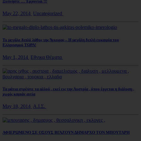
Ξυπνήστε … Έρχονται !!!
May 22, 2014
Uncategorized
Το μεγάλο διπλό λάθος της Άγκυρας – Η μεγάλη διπλή ευκαιρία του
Ελληνισμού ΤΩΡΑ!
May 1, 2014
Εθνικα Θέματα
Τα μάτια στρέψτε τα αλλού , εκεί εις την Αυστρία , όπου έρχεται η διάλυση ,
χωρίς καμιάν αιτία
May 18, 2014
Α.Ι.Σ.
ΑΦΙΕΡΩΜΕΝΟ ΣΕ ΟΣΟΥΣ ΒΓΑΖΟΥΝ ΔΗΜΑΡΧΟ ΤΟΝ ΜΠΟΥΤΑΡΗ