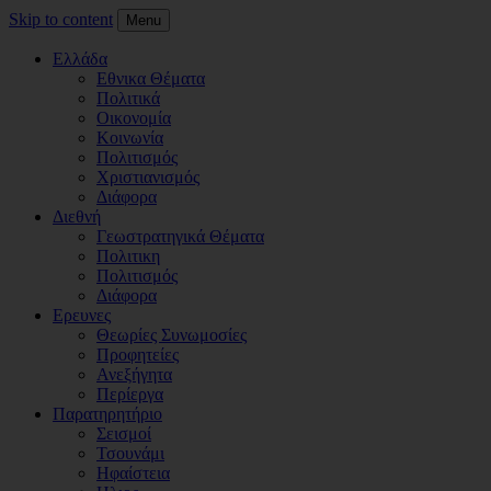
Skip to content
Menu
Ελλάδα
Εθνικα Θέματα
Πολιτικά
Οικονομία
Κοινωνία
Πολιτισμός
Χριστιανισμός
Διάφορα
Διεθνή
Γεωστρατηγικά Θέματα
Πολιτικη
Πολιτισμός
Διάφορα
Ερευνες
Θεωρίες Συνωμοσίες
Προφητείες
Ανεξήγητα
Περίεργα
Παρατηρητήριο
Σεισμοί
Τσουνάμι
Ηφαίστεια