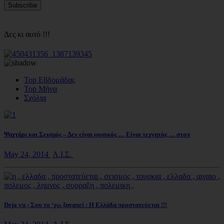
Δες κι αυτό !!!
Top Εβδομάδας
Top Μήνα
Σχόλια
Ψαχτήρι και Σεισμός – Δεν είναι φυσικός … Είναι τεχνητός … στοπ
May 24, 2014
Α.Ι.Σ.
Deja vu ; Σου το ‘χω ξαναπεί : Η Ελλάδα προστατεύεται !!!