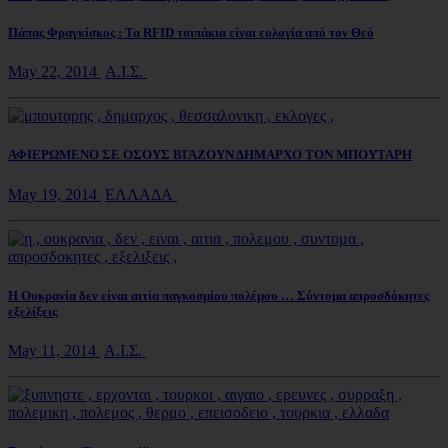
Πάπας Φραγκίσκος : Τα RFID τσιπάκια είναι ευλογία από τον Θεό
May 22, 2014
Α.Ι.Σ.
ΑΦΙΕΡΩΜΕΝΟ ΣΕ ΟΣΟΥΣ ΒΓΑΖΟΥΝ ΔΗΜΑΡΧΟ ΤΟΝ ΜΠΟΥΤΑΡΗ
May 19, 2014
ΕΛΛΑΔΑ
Η Ουκρανία δεν είναι αιτία παγκοσμίου πολέμου … Σύντομα απροσδόκητες
εξελίξεις
May 11, 2014
Α.Ι.Σ.