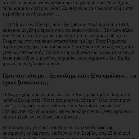
ότι δεν μπορούμε να ανορθώσουμε τη χώρα με τους δικούς μας
πόρους και τα δικά μας μέσα. Σκοπός είναι να επωφεληθούμε από
τη βοήθεια των Γερμανών…
…Ο Λίμαν φον Σάντερς, που είχε έρθει το Δεκέμβριο του 1913,
ασκούσε μεγάλη επιρροή στον τουρκικό στρατό… Τον Ιανουάριο
του 1914, επτά μήνες πριν την κήρυξη του πολέμου, η θέση της
Γερμανίας στον τουρκικό στρατό ήταν η εξής : Ένας Γερμανός
στρατηγός αρχηγός του τουρκικού Επιτελείου και άλλος ένας ήταν
γενικός επιθεωρητής. Είκοσι Γερμανοί ανώτεροι αξιωματικοί είχαν
διοικητικές θέσεις μεγάλης σημασίας και ο γερμανόφιλος Εμβέρ
ήταν υπουργός Στρατιωτικών.
Πριν τον πόλεμο…ξεπουλάμε κάτι ξένα ομόλογα…το
έχουν ξανακάνει;;;
Ο Βαγγενχάιμ λοιπόν μου είπε ότι ο Κάιζερ ρώτησε επίσημα τον
καθένα ξεχωριστά: “Είστε έτοιμος για πόλεμο;” Όλοι απάντησαν
“ναι”, εκτός από τους επενδυτές. Οι τελευταίοι είχαν πει ότι
χρειάζονταν δύο εβδομάδες για να πουλήσουν τις ξένες ομολογίες
που κατείχαν και να δυνάψουν δάνεια…
Η σύσκεψη έγινε στις 5 Ιουλίου και το τελεσίγραφο της
αυστριακής κυβέρνησης επιδόθηκε στη Σερβίας στις 22 Ιουλίου!
Πρόκειται ακριβώς για το διάλειμμα των δύο εβδομάδων που είχαν