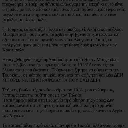
προχώρησε ο Τούρκος πάντοτε ανάλογαµε την εποχή κι αυτό είναι
ο τρόπος µε τον οποίο πολεµά. Ίσως είναι τοµόνο παράδειγµα ενός
µεγάλου και επιστηµονικά πολεµικού λαού, ο οποίος δεν είναι
µεγάλος σε τίποτε άλλο.
Ο Τούρκος καταστρέφει, αλλά δεν οικοδοµεί. Ακόµα και οι άλλοι
Μωαµεθανοί που είχαν υποταχθεί στην βάναυση και εξοντωτική
εξουσία του πάντοτε αγωνίζονταν ν’απαλλαγούν απ’ αυτή και
συνεργάσθηκαν µαζί του µόνο στην κοινή δράση εναντίον των
Χριστιανών.
Henry_Morgenthau_cropΑποσπάσματα από Henry Morgenthau
(σ.σ το βιβλίo του έχει πρώτη έκδοση το 1918! Δεν άντεξε να
βλέπει αυτά που έκαναν οι Τούρκοι και ζήτησε να φύγει από την
Τουρκία… σε κάποια σημεία, σταματά την αφήγηση και λέει ΔΕΝ
ΜΠΟΡΩ, ΝΑ ΠΕΡΙΓΡΑΨΩ ΑΥΤΑ ΠΟΥ ΕΧΩ ΔΕΙ!)
Τούρκος βουλευτής τον Ιανουάριο του 1914, μου ανέφερε τις
λεπτομέρειες της συζήτησης με τον Ταλαάτ.
-Γιατί παραχωρείτε στη Γερμανία τη διοίκηση της χώρας; Δεν
καταλαβαίνετε ότι με την στρατιωτική αποστολή η Γερμανία
σκοπεύει να κάνει την Τουρκία αποικία της, όπως έκαναν οι Αγγλοι
την Αίγυπτο;
Το καταλαβαίνω πολύ καλά, απάντησε ο Ταλαάτ, αλλά γνωρίζουμε