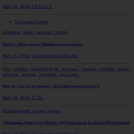
May 18, 2014
ΕΛΛΑΔΑ
Τελευταία Άρθρα
Πούτιν: «Ποιος είναι ο Ομπάμα για να με κρίνει»
May 25, 2014
Γεωστρατηγικά Θέματα
Deja vu ; Σου το ‘χω ξαναπεί : Η Ελλάδα προστατεύεται !!!
May 24, 2014
Α.Ι.Σ.
«Ξέσπασμα» Άσαντ υπέρ Πούτιν: «Η Ρωσία έσωσε Συρία και Μέση Ανατολή