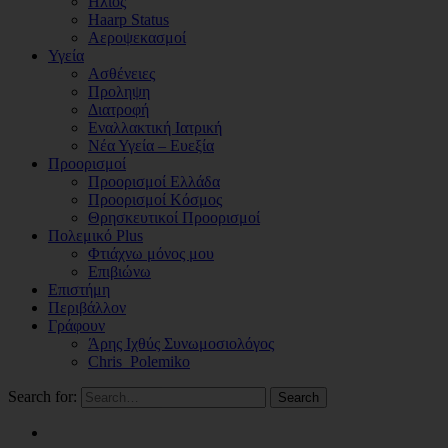
Ηλιος
Haarp Status
Αεροψεκασμοί
Υγεία
Ασθένειες
Προληψη
Διατροφή
Εναλλακτική Ιατρική
Νέα Υγεία – Ευεξία
Προορισμοί
Προορισμοί Ελλάδα
Προορισμοί Κόσμος
Θρησκευτικοί Προορισμοί
Πολεμικό Plus
Φτιάχνω μόνος μου
Επιβιώνω
Επιστήμη
Περιβάλλον
Γράφουν
Άρης Ιχθύς Συνωμοσιολόγος
Chris_Polemiko
Search for:
Search