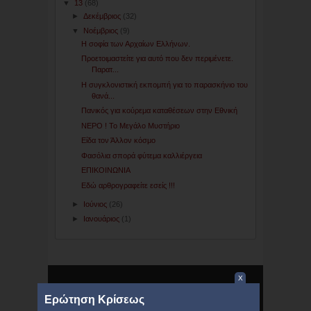
▼
13
(68)
►
Δεκέμβριος
(32)
▼
Νοέμβριος
(9)
H σοφία των Αρχαίων Ελλήνων.
Προετοιμαστείτε για αυτό που δεν περιμένετε.
Παρατ...
Η συγκλονιστική εκπομπή για το παρασκήνιο του
θανά...
Πανικός για κούρεμα καταθέσεων στην Εθνική
ΝΕΡΟ ! Το Μεγάλο Μυστήριο
Είδα τον Άλλον κόσμο
Φασόλια σπορά φύτεμα καλλιέργεια
ΕΠΙΚΟΙΝΩΝΙΑ
Εδώ αρθρογραφείτε εσείς !!!
►
Ιούνιος
(26)
►
Ιανουάριος
(1)
X
Ερώτηση Κρίσεως