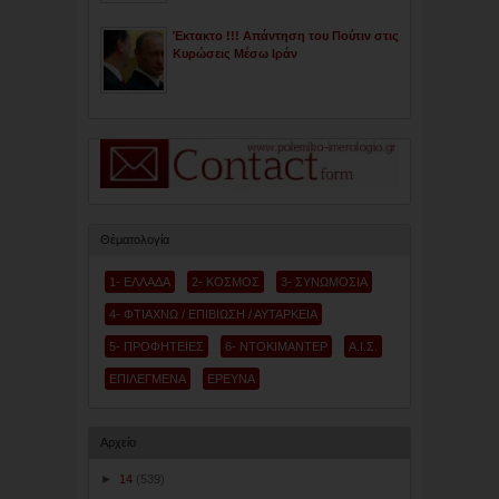
Έκτακτο !!! Απάντηση του Πούτιν στις
Κυρώσεις Μέσω Ιράν
Θέματολογία
1- ΕΛΛΑΔΑ
2- ΚΟΣΜΟΣ
3- ΣΥΝΩΜΟΣΙΑ
4- ΦΤΙΑΧΝΩ / ΕΠΙΒΙΩΣΗ / ΑΥΤΑΡΚΕΙΑ
5- ΠΡΟΦΗΤΕΙΕΣ
6- ΝΤΟΚΙΜΑΝΤΕΡ
Α.Ι.Σ.
ΕΠΙΛΕΓΜΕΝΑ
ΕΡΕΥΝΑ
Αρχείο
►
14
(539)