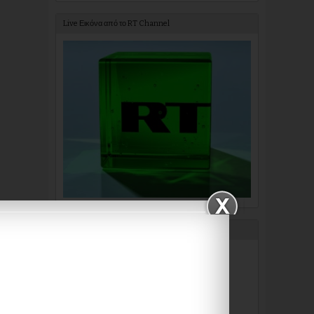
Live Εικόνα από το RT Channel
Τα Καλύτερα της Εβδομάδας
Πόσο βαθιά θες να πάμε???