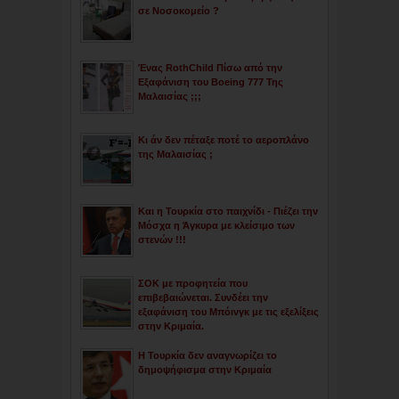
σε Νοσοκομείο ?
Ένας RothChild Πίσω από την
Εξαφάνιση του Boeing 777 Της
Μαλαισίας ;;;
Κι άν δεν πέταξε ποτέ το αεροπλάνο
της Μαλαισίας ;
Και η Τουρκία στο παιχνίδι - Πιέζει την
Μόσχα η Άγκυρα με κλείσιμο των
στενών !!!
ΣΟΚ με προφητεία που
επιβεβαιώνεται. Συνδέει την
εξαφάνιση του Μπόινγκ με τις εξελίξεις
στην Κριμαία.
Η Τουρκία δεν αναγνωρίζει το
δημοψήφισμα στην Κριμαία