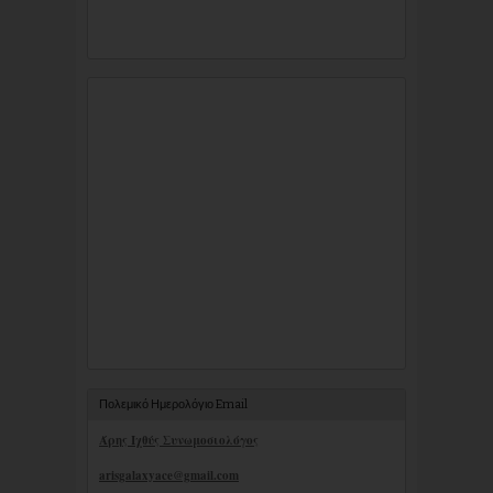
Πολεμικό Ημερολόγιο Email
Άρης Ιχθύς Συνωμοσιολόγος
arisgalaxyace@gmail.com