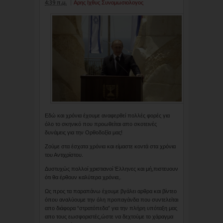
4:39 π.μ.
Αρης Ιχθυς Συνομωσιολογος
Εδώ και χρόνια έχουμε αναφερθεί πολλές φορές για
όλο το σκηνικό που προωθείται απο σκοτεινές
δυνάμεις για την Ορθοδοξία μας!
Ζούμε στα έσχατα χρόνια και είμαστε κοντά στα χρόνια
του Αντιχρίστου.
Δυστυχώς πολλοί χριστιανοί Έλληνες και μή,πιστευουν
ότι θα έρθουν καλύτερα χρόνια,.
Ως προς τα παραπάνω έχουμε βγάλει αρθρα και βίντεο
όπου αναλύουμε την όλη προπαγάνδα που συντελείται
απο διάφορα “στρατόπεδα” για την πλήρη υπόταξη μας
απο τους εωσφοριστές,ώστε να δεχτούμε το χάραγμα