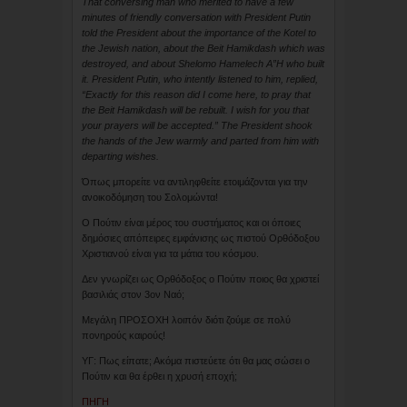
That conversing man who merited to have a few
minutes of friendly conversation with President Putin
told the President about the importance of the Kotel to
the Jewish nation, about the Beit Hamikdash which was
destroyed, and about Shelomo Hamelech A”H who built
it. President Putin, who intently listened to him, replied,
“Exactly for this reason did I come here, to pray that
the Beit Hamikdash will be rebuilt. I wish for you that
your prayers will be accepted.” The President shook
the hands of the Jew warmly and parted from him with
departing wishes.
Όπως μπορείτε να αντιληφθείτε ετοιμάζονται για την
ανοικοδόμηση του Σολομώντα!
Ο Πούτιν είναι μέρος του συστήματος και οι όποιες
δημόσιες απόπειρες εμφάνισης ως πιστού Ορθόδοξου
Χριστιανού είναι για τα μάτια του κόσμου.
Δεν γνωρίζει ως Ορθόδοξος ο Πούτιν ποιος θα χριστεί
βασιλιάς στον 3ον Ναό;
Μεγάλη ΠΡΟΣΟΧΗ λοιπόν διότι ζούμε σε πολύ
πονηρούς καιρούς!
ΥΓ: Πως είπατε; Ακόμα πιστεύετε ότι θα μας σώσει ο
Πούτιν και θα έρθει η χρυσή εποχή;
ΠΗΓΗ