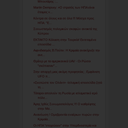
Μπουτάρης :...
Martin Dempsey: «Ο στρατός των ΗΠΑ είναι
έτοιμος ν...
Κόντρα σε όλους και σε όλα !!! Μόσχα προς
ΗΠΑ: "Ε...
Συνωστισμός πολεμικών σκαφών ανοικτά της
Κύπρου
EKTAKTO Κόλαση στην Τουρκία! Εκτεταμένα
επεισόδια ...
Αιφνιδιασμός Β.Πούτιν: H Κριμαία ανακήρυξε την
ανε...
Θρίλερ με τα αμερικανικά UAV - Οι Ρώσοι
"σκέπασαν"...
Στην απαρχή μιας ακόμη προφητείας ; Εμφάνιση
UFO π...
«Σκοτώστε τον Ολάντ» -Ισλαμική ιστοσελίδα ζητά
τη ...
Τάταροι απειλούν τη Ρωσία με ισλαμιστικό ιερό
πόλε...
Άρης Ιχθύς Συνωμοσιολόγος !!! Ο καθρέφτης
στην Μα...
Ανανέωση ! Ομοβροντία εναέριων πυρών στην
Κριμαία...
Οι ΗΠΑ "στοχεύουν" στην Υπερδνειστερία και