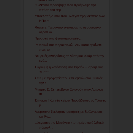
Ο «Ψευτο-προφήτης» που προέβλεψε την
πτώση του αερ...
Υποκλοπή e-mail που μιλά για προβοκάτσια των
ΗΠΑ σ...
Reuters: Τα ραντάρ εντόπισαν το αγνοούμενο
αεροπλά...
Προσοχή στις ψευτοπροφητείες...
Ρε παιδιά σας παρακαλλώ , Δεν καταλαβαίνετε
πως τρ...
Νευρικές αντιδράσεις σε Δύση και Ισλάμ από την
ενό...
Έκρυθμη η κατάσταση στο Ισραήλ – Ισραηλινός
ΥΠΕΞ: ...
ΣΟΚ με προφητεία που επιβεβαιώνεται. Συνδέει
την ε...
Μνήμες 11 Σεπτεμβρίου Ξυπνούν στην Αμερική
!!!
Έκτακτο ! Και νέο κτήριο Παραδίδεται στις Φλόγες
μ...
Αμερικανοί ξεκίνησαν ασκήσεις με Βούλγαρους
και Ρο...
Φλέγεται στην Μεσόγειο κτυπημένο από λιβυκό
πύραυλ...