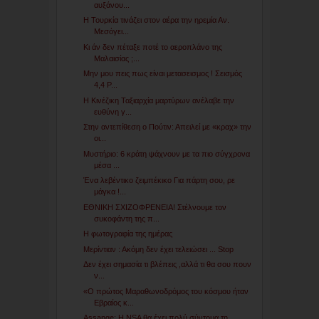
αυξάνου...
Η Τουρκία τινάζει στον αέρα την ηρεμία Αν.
Μεσόγει...
Κι άν δεν πέταξε ποτέ το αεροπλάνο της
Μαλαισίας ;...
Μην μου πεις πως είναι μετασεισμος ! Σεισμός
4,4 Ρ...
Η Κινέζικη Ταξιαρχία μαρτύρων ανέλαβε την
ευθύνη γ...
Στην αντεπίθεση ο Πούτιν: Απειλεί με «κραχ» την
οι...
Μυστήριο: 6 κράτη ψάχνουν με τα πιο σύγχρονα
μέσα ...
Ένα λεβέντικο ζειμπέκικο Για πάρτη σου, ρε
μάγκα !...
ΕΘΝΙΚΗ ΣΧΙΖΟΦΡΕΝΕΙΑ! Στέλνουμε τον
συκοφάντη της π...
Η φωτογραφία της ημέρας
Μερίντιαν : Ακόμη δεν έχει τελειώσει ... Stop
Δεν έχει σημασία τι βλέπεις ,αλλά τι θα σου πουν
ν...
«O πρώτος Μαραθωνοδρόμος του κόσμου ήταν
Εβραίος κ...
Assange: H NSA θα έχει πολύ σύντομα τη