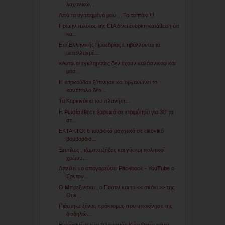
λαχανικώ...
Από τα αγαπημένα μου ... Το τσιπάκι !!!
Πρώην πιλότος της CIA δίνει ένορκη κατάθεση ότι
κα...
Επί Ελληνικής Προεδρίας επιβάλλονται τα
μεταλλαγμέ...
«Αυτοί οι εγκληματίες δεν έχουν καλάσνικοφ και
μάσ...
Η «αρκούδα» ξύπνησε και οργανώνει το
«αντίπαλο δέο...
Τα Καρκινάκια του πλανήτη…
Η Ρωσία έθεσε ξαφνικά σε ετοιμότητα για 30' τα
στ...
ΕΚΤΑΚΤΟ: 6 τουρκικά μαχητικά σε εικονικό
βομβαρδισ...
Ξευτίλες , τζαμπατζήδες και γύφτοι πολιτικοί
χρέωσ...
Απειλεί να απαγορεύσει Facebook - YouTube ο
Ερντογ...
Ο Μπρεζίνσκυ , ο Πούτιν και το << σκάκι >> της
Ουκ...
Πιάστηκε ξένος πράκτορας που υποκίνησε της
διαδηλώ...
Η μαριονέτα των Ιλλουμινάτι Katy Perry κάνει