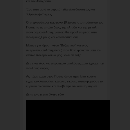
και τον Αντίχριστο.
Ένα απο αυτά τα στρατόπεδα είναι δυστυχώς και
“Ορθόδοξοι” ιερείς.
Οι περισσότεροι χριστιανοί βλέπουν στο πρόσωπο του
Πούτιν το αντίπαλο δέος, την ελπίδα και την μεγάλη
παγκόσμια αλλαγή,η οποία θα προέλθει μέσα απο
πολέμους,λιμούς και καταποντισμούς.
Μιλάνε για ίδρυση νέου “Βυζαντίου” και ενός
ανθρώπου(ευλογημένου) που θα εμφανιστεί μετά τον
γενικό πόλεμο και θα μας βάλει σε τάξη.
Δεν είναι ώρα για περαιτέρω αναλύσεις….τα έχουμε πεί
πολλάκις φορές.
Ας πάμε τώρα στον Πούτιν όπου πριν λίγα χρόνια
είχαν κυκλοφορήσει κάποιες εικόνες όπου φορούσε το
εβραικό σκουφάκι και άναβε την εννιάφωτη λυχνία.
Δείτε το σχετικό βιντεο εδω