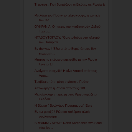
Tι άρχισε ; Γιατί δακρύζουν οι Εικόνες σε Ρωσία &
...
Μπλόφα του Πούτιν το τελεσίγραφο, ή τακτική
των Κα...
ΟΥΚΡΑΝΙΑ: Ο ηγέτης του «ναζιστικού» ‘Δεξιού
Τομέα’...
ΝΤΑΒΟΥΤΟΓΛΟΥ: “Θα σταθούμε στο πλευρό
των Τατάρων ...
By the way ! Έξω από το Ευρώ όποιος δεν
εκχωρεί τ...
Μήπως το επόμενο επεισόδιο με την Ρωσία
λέγεται ΣΤ...
Ανοίγει το παιχνίδι ! Η κίνα Απαιτεί από τους
Αμερ...
Τραβάει από τη μύτη τη Δύση ο Πούτιν
Αποχώρησε η Ρωσία από τους G8!
Μια ολόκληρη περιοχή στον Άρη ονομάζεται
Ελλάδα!
Η Βάνκα ( Βουλγάρα Προφήτισσα ) Είπε
Εν τω μεταξύ ! Ρώσικο πολέμικο πλοίο
σουλατσάρει ...
BREAKING NEWS: North Korea fires two Scud
missiles...