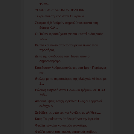
φάγα...
YOUR FACE SOUNDS REZILIAR
Τι κρίνεται σήμερα στην Ουκρανία
Σεισμός 6,9 βαθμών σημειώθηκε κοντά στη
βόρεια Καλ...
Ο Πούτιν προσεύχεται για να κτιστεί ο 3ος ναός
του...
Βίντεο και φωτό από το τουρκικό πλοίο που
προσάραξ...
Δείτε την αντίδραση του Πούτιν όταν ο
δημοσιογράφο...
Κατέβασαν λαθρομετανάστες στα Ίμια - Περίεργες
κιν...
Θρίλερ με το αεροσκάφος της Malaysia Airlines με
2...
Ρώσικη εισβολή στην Πολωνία τρέμουν οι ΗΠΑ !
Στέλν...
Αποκαλύψεις Χατζημαρκάκη: Πώς οι Γερμανοί
ελέγχουν...
Ξεθάβεις τις στάχτες και λυγίζεις τις αλήθειες...
Και η Τουρκία στον "πόλεμο" για την Κριμαία
Φτιάξτε εύκολα κονσέρβα παντζάρια
Φτιάξτε μόνοι σας, απλά, σπιτικούς κύβους