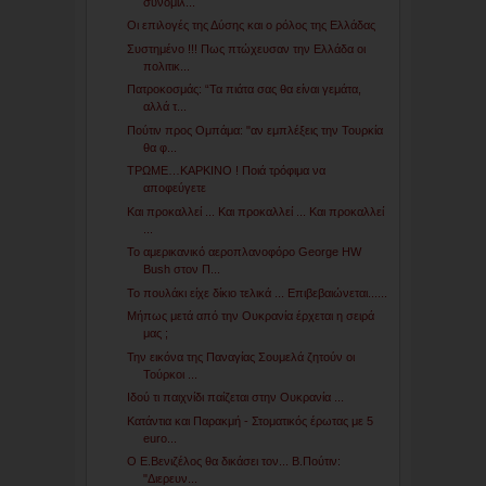
συνομιλ...
Οι επιλογές της Δύσης και ο ρόλος της Ελλάδας
Συστημένο !!! Πως πτώχευσαν την Ελλάδα οι
πολιτικ...
Πατροκοσμάς: “Τα πιάτα σας θα είναι γεμάτα,
αλλά τ...
Πούτιν προς Ομπάμα: "αν εμπλέξεις την Τουρκία
θα φ...
ΤΡΩΜΕ…ΚΑΡΚΙΝΟ ! Ποιά τρόφιμα να
αποφεύγετε
Και προκαλλεί ... Και προκαλλεί ... Και προκαλλεί
...
Το αμερικανικό αεροπλανοφόρο George HW
Bush στον Π...
Το πουλάκι είχε δίκιο τελικά ... Επιβεβαιώνεται......
Μήπως μετά από την Ουκρανία έρχεται η σειρά
μας ;
Την εικόνα της Παναγίας Σουμελά ζητούν οι
Τούρκοι ...
Ιδού τι παιχνίδι παίζεται στην Ουκρανία ...
Κατάντια και Παρακμή - Στοματικός έρωτας με 5
euro...
Ο E.Bενιζέλος θα δικάσει τον... Β.Πούτιν:
"Διερευν...