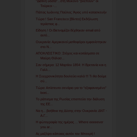
"Διεθνή ύδατα"...στη Μύκονο "βλέπουν" οι
Τούρκοι -...
Πάπας Ιωάννης Παύλος: Άγιος υπό κατασκευήν
Τώρα ! San Francisco [Βίντεο] Εκδήλωση
τεράστιας φ...
Είδηση ! Οι Βιετναμέζοι δέχθηκαν email από
αυτό...
Ουκρανία: Αμερικανοί μισθοφόροι εμφανίστηκαν
στο Ν...
ΑΠΟΚΛΕΙΣΤΙΚΟ: Στόχος και κοιτάσματα σε
Μαύρη Θάλασ...
Σαν σήμερα: 12 Μαρτίου 1854: Η Βρετανία και η
Γαλλ...
Η Συγχρονικότητα δουλεύει καλά !!! Τι θα δούμε
σύ...
Τώρα: Απίστευτο σενάριο για το “εξαφανισμένο”
boei...
Το ράπισμα της Ρωσίας επισπεύει την διάλυση
της ΕΕ...
Να η... βοήθεια της Δύσης στην Ουκρανία: ΔΝΤ -
Α.Γ...
Η φώτογραφία της ημέρας ... Where eeeeever
you ar...
Ας μαζέψει κάποιος αυτόν τον Μπεκρή !