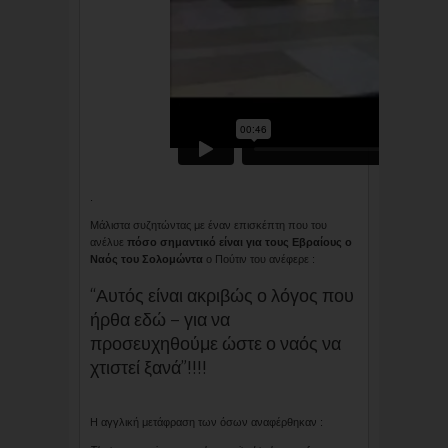
.
Μάλιστα συζητώντας με έναν επισκέπτη που του
ανέλυε
πόσο σημαντικό είναι για τους Εβραίους ο
Ναός του Σολομώντα
ο Πούτιν του ανέφερε :
“Αυτός είναι ακριβώς ο λόγος που
ήρθα εδώ – για να
προσευχηθούμε ώστε ο ναός να
χτιστεί ξανά”!!!!
Η αγγλική μετάφραση των όσων αναφέρθηκαν :