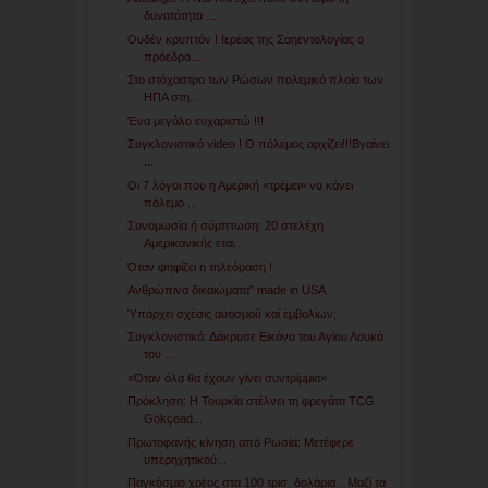
δυνατότητα ...
Ουδέν κρυπτόν ! Ιερέας της Σαηεντολογίας ο
πρόεδρο...
Στο στόχαστρο των Ρώσων πολεμικό πλοίο των
ΗΠΑ στη...
Ένα μεγάλο ευχαριστώ !!!
Συγκλονιστικό video ! O πόλεμος αρχίζει!!!Βγαίνει
...
Οι 7 λόγοι που η Αμερική «τρέμει» να κάνει
πόλεμο ...
Συνομωσία ή σύμπτωση: 20 στελέχη
Αμερικανικής εται...
Όταν ψηφίζει η τηλεόραση !
Ανθρώπινα δικαιώματα" made in USA
Ὑπάρχει σχέσις αὐτισμοῦ καί ἐμβολίων;
Συγκλονιστικό: Δάκρυσε Εικόνα του Αγίου Λουκά
του ...
«Όταν όλα θα έχουν γίνει συντρίμμια»
Πρόκληση: Η Τουρκία στέλνει τη φρεγάτα TCG
Gökçead...
Πρωτοφανής κίνηση από Ρωσία: Μετέφερε
υπερηχητικού...
Παγκόσμιο χρέος στα 100 τρισ. δολάρια…Μαζί τα