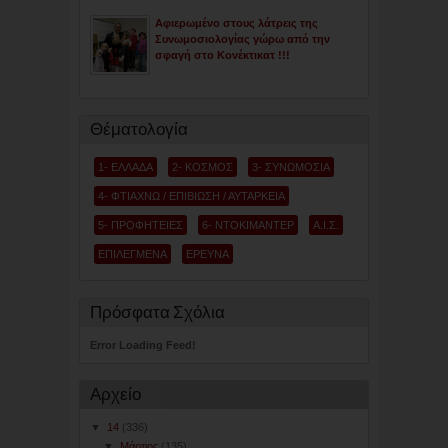
Αφιερωμένο στους λάτρεις της
Συνωμοσιολογίας γώρω από την
σφαγή στο Κονέκτικατ !!!
Θέματολογία
1- ΕΛΛΑΔΑ
2- ΚΟΣΜΟΣ
3- ΣΥΝΩΜΟΣΙΑ
4- ΦΤΙΑΧΝΩ / ΕΠΙΒΙΩΣΗ / ΑΥΤΑΡΚΕΙΑ
5- ΠΡΟΦΗΤΕΙΕΣ
6- ΝΤΟΚΙΜΑΝΤΕΡ
Α.Ι.Σ.
ΕΠΙΛΕΓΜΕΝΑ
ΕΡΕΥΝΑ
Πρόσφατα Σχόλια
Error Loading Feed!
Αρχείο
▼
14
(336)
▼
Μάρτιος
(135)