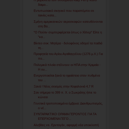
δαιμο...
Εντυπωσιακό σκηνικό που παραπέμπει σε
ταινίες κατα...
Σμήνη αμερικανικών αεροσκαφών κατευθύνονται
στη Βα...
"Ο Πούτιν συμπεριφέρεται όπως ο Χίτλερ" Είπε η
"κα...
Βίντεο σοκ: Μητέρα - δολοφόνος οδηγεί τα παιδιά
τη...
Προφητεία του Αγίου Αγαθαγγέλου (1276 μ.Χ.) Για
πο...
Πολεμικά πλοία στέλνουν οι ΗΠΑ στην Κριμαία -
Η ου...
Ενεργοποιείται ξανά το ηφαίστειο στον πυθμένα
του ...
Ξανά ! Νέος σεισμός στην Κεφαλονιά 4,7 R
Σαν σήμερα το 399 π. Χ. ο Σωκράτης ήπιε το
κώνειο
Γενετικά τροποποιημένα έμβρυα: Διανθρωπισμός,
ο νέ...
ΣΥΝΤΑΡΑΚΤΙΚΟ ΟΡΑΜΑ ΓΕΡΟΝΤΟΣ ΓΙΑ ΤΑ
ΕΠΕΡΧΟΜΕΝΑ ΓΕΓΟ...
Αλεβίτες vs. Ερντογάν, αφορμή νέα υποκλοπή