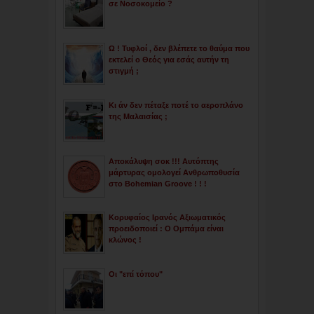
σε Νοσοκομείο ?
Ω ! Τυφλοί , δεν βλέπετε το θαύμα που
εκτελεί ο Θεός για εσάς αυτήν τη
στιγμή ;
Κι άν δεν πέταξε ποτέ το αεροπλάνο
της Μαλαισίας ;
Αποκάλυψη σοκ !!! Αυτόπτης
μάρτυρας ομολογεί Ανθρωποθυσία
στο Bohemian Groove ! ! !
Κορυφαίος Ιρανός Αξιωματικός
προειδοποιεί : Ο Ομπάμα είναι
κλώνος !
Οι "επί τόπου"