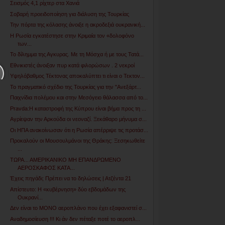
Σεισμός 4,1 ρίχτερ στα Χανιά
Σοβαρή προειδοποίηση για διάλυση της Τουρκίας
Την πόρτα της κόλασης άνοιξε η ακροδεξιά ουκρανική...
Η Ρωσία εγκατέστησε στην Κριμαία τον «δολοφόνο
των...
Το δίλημμα της Αγκυρας. Με τη Μόσχα ή με τους Τατά...
Εθνικιστές άνοιξαν πυρ κατά φιλορώσων . 2 νεκροί
Υψηλόβαθμος Τέκτονας αποκαλύπτει τι είναι ο Τεκτον...
Το πραγματικό σχέδιο της Τουρκίας για την "Ανεξάρτ...
Παιχνίδια πολέμου και στην Μεσόγειο θάλασσα από το...
Pravda:Η καταστροφή της Κύπρου είναι βήμα προς τη ...
Αγρίεψαν την Αρκούδα οι νεοναζί. Ξεκάθαρο μήνυμα σ...
Οι ΗΠΑ ανακοίνωσαν ότι η Ρωσία απέρριψε τις προτάσ...
Προκαλούν οι Μουσουλμάνοι της Θράκης: Ξεσηκωθείτε
...
ΤΩΡΑ... ΑΜΕΡΙΚΑΝΙΚΟ ΜΗ ΕΠΑΝΔΡΩΜΕΝΟ
ΑΕΡΟΣΚΑΦΟΣ ΚΑΤΑ...
Έχεις πηγάδι; Πρέπει να το δηλώσεις | Ατζέντα 21
Απίστευτο: Η «κυβέρνηση» δύο εβδομάδων της
Ουκρανί...
Δεν είναι το ΜΟΝΟ αεροπλάνο που έχει εξαφανιστεί σ...
Αναδημοσίευση !!! Κι άν δεν πέταξε ποτέ το αεροπλ...