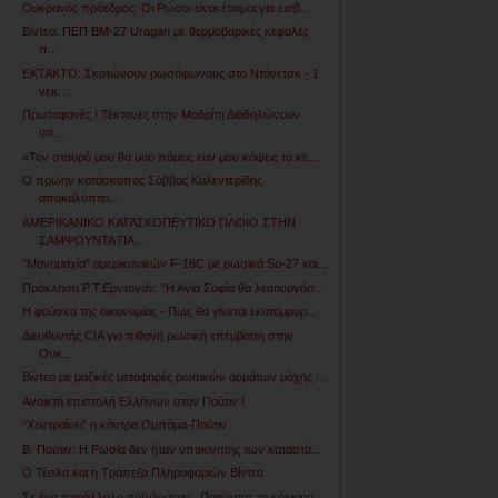
Ουκρανός πρόεδρος: Οι Ρώσοι είναι έτοιμοι για εισβ...
Βίντεο: ΠΕΠ ΒΜ-27 Uragan με θερμοβαρικές κεφαλές
π...
ΕΚΤΑΚΤΟ: Σκοτώνουν ρωσόφωνους στο Ντόνετσκ - 1
νεκ...
Πρωτοφανές ! Τέκτονες στην Μαδρίτη Διαδηλώνουν
υπ...
«Toν σταυρό μου θα μου πάρεις εαν μου κόψεις το κε...
Ο πρώην κατάσκοπος Σάββας Καλεντερίδης
αποκαλύπτει...
ΑΜΕΡΙΚΑΝΙΚΟ ΚΑΤΑΣΚΟΠΕΥΤΙΚΟ ΠΛΟΙΟ ΣΤΗΝ
ΣΑΜΨΟΥΝΤΑ ΠΑ...
"Μονομαχία" αμερικανικών F-16C με ρωσικά Su-27 και...
Πρόκληση Ρ.Τ.Ερντογάν: "Η Αγία Σοφία θα λειτουργήσ...
Η φούσκα της οικονομίας - Πως θα γίνεται εκατομμυρ...
Διευθυντής CIA για πιθανή ρωσική επέμβαση στην
Ουκ...
Βίντεο με μαζικές μεταφορές ρωσικών αρμάτων μάχης ...
Ανοικτή επιστολή Ελλήνων στον Πούτιν !
“Χοντραίνει” η κόντρα Ομπάμα-Πούτιν
Β. Πούτιν: Η Ρωσία δεν ήταν υποκινητής των καταστά...
Ο Τέσλα και η Τράπεζα Πληροφοριών Βίντεο
Σε ένα παράλληλο σύ(ν)μ-παν , Πατώντας το κόκκινο ...