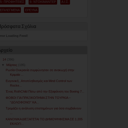
5- ΠΡΟΦΗΤΕΙΕΣ
6- ΝΤΟΚΙΜΑΝΤΕΡ
Α.Ι.Σ.
ΕΠΙΛΕΓΜΕΝΑ
ΕΡΕΥΝΑ
Πρόσφατα Σχόλια
rror Loading Feed!
Αρχείο
▼
14
(396)
▼
Μάρτιος
(195)
Ρωσία-Ουκρανία συμφώνησαν σε ανακωχή στην
Κριμαία ...
Ευγονική , Αποπληθυσμός και Mind Control των
Rocke...
Ένας RothChild Πίσω από την Εξαφάνιση του Boeing 7...
ΦΟΒΟΙ ΓΙΑ ΠΡΑΞΙΚΟΠΗΜΑ ΣΤΗΝ ΤΟΥΡΚΙΑ –
“ΔΟΛΟΦΟΝΟ” ΚΑ...
Τρομάζει η ανάλυση επιστημόνων για όσα συμβαίνουν
...
ΚΑΝΟΝΙΚΑ ΔΙΕΞΑΓΕΤΑΙ ΤΟ ΔΗΜΟΨΗΦΙΣΜΑ ΣΕ 1.205
ΕΚΛΟΓΙ...