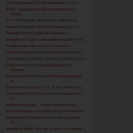
4.000 Αλεξιπτωτιστές διέταξε αιφνιδιαστικά ο Πούτι...
ΦΩΤΟ - Παραλίγο τραγωδία στο αεροδρόμιο της
Φιλαδέ...
Σοκ !!! “Παναγιά μου, σκότωσαν τα παιδιά” Δολοφ...
Περίεργη Ιστοσελίδα ! Αντίστροφη μέτρηση για το τέ...
Πράγματα που δεν ξέρατε για το Βατικανό…!
Νέα φρίκη στην Συρία: Ισλαμοφασίστες κρατούν 94 γυ...
Η Κριμαία κόβει κάθε δεσμό με την Ουκρανία
"Αυτή την Πατρίδα δεν την αγάπησε κανείς πολιτικός...
Τα συστήματα εντοπισμού σίγησαν με διαφορά 14 λεπτ...
Προβοκάτσια ενόψει του δημοψηφίσματος από
Αμερικαν...
Όταν φανερωθώ θα είναι ημέρα Παρασκευή και κατά
τη...
Τα φρακτάλ των αριθμών 7 , 9 , 11 Στην υπόθεση της...
Πολιτοφυλακή στο Ντόνετσκ εντόπισε λεωφορείο με
οπ...
Καταιγιστικές εξελίξεις ... Ρωσικά αντιαεροπορικά ...
Η μεταφορά αερίου με αγωγούς φέρνει κοντά Τουρκία-...
Αποκάλυψη ! Η Τουρκία κλείνει τον Βόσπορο στους
Ρώ...
Αρχιραβίνος Κιέβου: «Δεν μας ενοχλούν οι Ουκρανοί ...