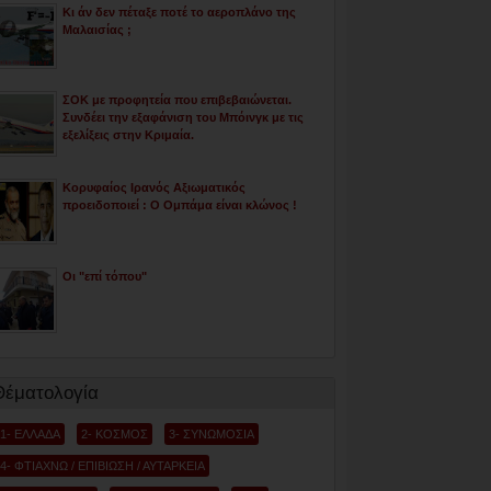
Κι άν δεν πέταξε ποτέ το αεροπλάνο της
Μαλαισίας ;
ΣΟΚ με προφητεία που επιβεβαιώνεται.
Συνδέει την εξαφάνιση του Μπόινγκ με τις
εξελίξεις στην Κριμαία.
Κορυφαίος Ιρανός Αξιωματικός
προειδοποιεί : Ο Ομπάμα είναι κλώνος !
Οι "επί τόπου"
Θέματολογία
1- ΕΛΛΑΔΑ
2- ΚΟΣΜΟΣ
3- ΣΥΝΩΜΟΣΙΑ
4- ΦΤΙΑΧΝΩ / ΕΠΙΒΙΩΣΗ / ΑΥΤΑΡΚΕΙΑ