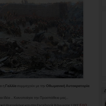
ι η
Γαλλία
συμμαχούν με την
Οθωμανική Αυτοκρατορία
αι Ιδέα ... Κοινοποίησε την Προσπάθεια μας...
εμικό Ημερολόγιο και στο Facebook Κάνωντας LIKE
ΕΔΩ