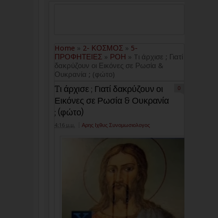
Home
»
2- ΚΟΣΜΟΣ
»
5-
ΠΡΟΦΗΤΕΙΕΣ
»
ΡΟΗ
»
Tι άρχισε ; Γιατί
δακρύζουν οι Εικόνες σε Ρωσία &
Ουκρανία ; (φώτο)
Tι άρχισε ; Γιατί δακρύζουν οι
0
Εικόνες σε Ρωσία & Ουκρανία
; (φώτο)
4:16 μ.μ.
Αρης Ιχθυς Συνομωσιολογος