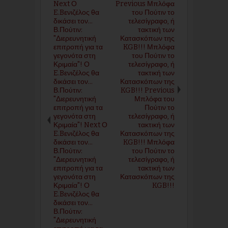
Next Ο
Previous Μπλόφα
E.Bενιζέλος θα
του Πούτιν το
δικάσει τον...
τελεσίγραφο, ή
Β.Πούτιν:
τακτική των
"Διερευνητική
Κατασκόπων της
επιτροπή για τα
KGB!!! Μπλόφα
γεγονότα στη
του Πούτιν το
Κριμαία"! Ο
τελεσίγραφο, ή
E.Bενιζέλος θα
τακτική των
δικάσει τον...
Κατασκόπων της
Β.Πούτιν:
KGB!!! Previous
"Διερευνητική
Μπλόφα του
επιτροπή για τα
Πούτιν το
γεγονότα στη
τελεσίγραφο, ή
Κριμαία"! Next Ο
τακτική των
E.Bενιζέλος θα
Κατασκόπων της
δικάσει τον...
KGB!!! Μπλόφα
Β.Πούτιν:
του Πούτιν το
"Διερευνητική
τελεσίγραφο, ή
επιτροπή για τα
τακτική των
γεγονότα στη
Κατασκόπων της
Κριμαία"! Ο
KGB!!!
E.Bενιζέλος θα
δικάσει τον...
Β.Πούτιν:
"Διερευνητική