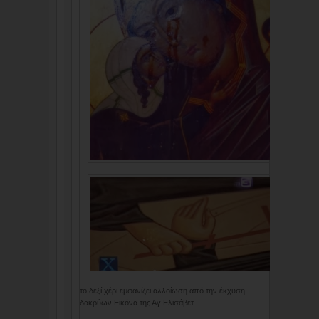
το δεξί χέρι εμφανίζει αλλοίωση από την έκχυση
δακρύων.Εικόνα της Αγ.Ελισάβετ