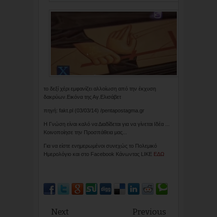
το δεξί χέρι εμφανίζει αλλοίωση από την έκχυση
δακρύων.Εικόνα της Αγ.Ελισάβετ
πηγή: fakt.pl (03/03/14) /pentapostagma.gr
Η Γνώση είναι καλό να Διαδίδεται για να γίνεται Ιδέα ...
Κοινοποίησε την Προσπάθεια μας...
Για να είστε ενημερωμένοι συνεχώς το Πολεμικό
Ημερολόγιο και στο Facebook Κάνωντας LIKE
ΕΔΩ
Next
Previous