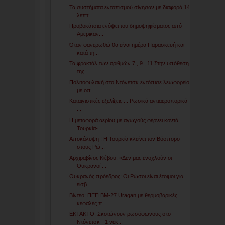
Τα συστήματα εντοπισμού σίγησαν με διαφορά 14
λεπτ...
Προβοκάτσια ενόψει του δημοψηφίσματος από
Αμερικαν...
Όταν φανερωθώ θα είναι ημέρα Παρασκευή και
κατά τη...
Τα φρακτάλ των αριθμών 7 , 9 , 11 Στην υπόθεση
της...
Πολιτοφυλακή στο Ντόνετσκ εντόπισε λεωφορείο
με οπ...
Καταιγιστικές εξελίξεις ... Ρωσικά αντιαεροπορικά
...
Η μεταφορά αερίου με αγωγούς φέρνει κοντά
Τουρκία-...
Αποκάλυψη ! Η Τουρκία κλείνει τον Βόσπορο
στους Ρώ...
Αρχιραβίνος Κιέβου: «Δεν μας ενοχλούν οι
Ουκρανοί ...
Ουκρανός πρόεδρος: Οι Ρώσοι είναι έτοιμοι για
εισβ...
Βίντεο: ΠΕΠ ΒΜ-27 Uragan με θερμοβαρικές
κεφαλές π...
ΕΚΤΑΚΤΟ: Σκοτώνουν ρωσόφωνους στο
Ντόνετσκ - 1 νεκ...