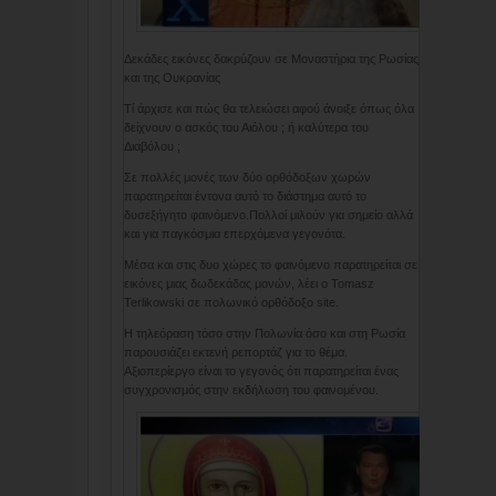
Δεκάδες εικόνες δακρύζουν σε Μοναστήρια της Ρωσίας
και της Ουκρανίας
Τί άρχισε και πώς θα τελειώσει αφού άνοιξε όπως όλα
δείχνουν ο ασκός του Αιόλου ; ή καλύτερα του
Διαβόλου ;
Σε πολλές μονές των δύο ορθόδοξων χωρών
παρατηρείται έντονα αυτό το διάστημα αυτό το
δυσεξήγητο φαινόμενο.Πολλοί μιλούν για σημείο αλλά
και για παγκόσμια επερχόμενα γεγονότα.
Μέσα και στις δυο χώρες το φαινόμενο παρατηρείται σε
εικόνες μιας δωδεκάδας μονών, λέει ο Tomasz
Terlikowski σε πολωνικό ορθόδοξο site.
Η τηλεόραση τόσο στην Πολωνία όσο και στη Ρωσία
παρουσιάζει εκτενή ρεπορτάζ για το θέμα.
Αξιοπερίεργο είναι το γεγονός ότι παρατηρείται ένας
συγχρονισμός στην εκδήλωση του φαινομένου.