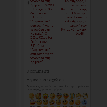
γεγονότα στη
τελεσίγραφο, ή
Κριμαία"! Next Ο
τακτική των
E.Bενιζέλος θα
Κατασκόπων της
δικάσει τον...
KGB!!! Μπλόφα
Β.Πούτιν:
του Πούτιν το
"Διερευνητική
τελεσίγραφο, ή
επιτροπή για τα
τακτική των
γεγονότα στη
Κατασκόπων της
Κριμαία"! Ο
KGB!!!
E.Bενιζέλος θα
δικάσει τον...
Β.Πούτιν:
"Διερευνητική
επιτροπή για τα
γεγονότα στη
Κριμαία"!
0 comments:
Δημοσίευση σχολίου
Οι απόψεις του ιστολογίου μπορεί να μην συμπίπτουν
με τα περιεχόμενα του άρθρου