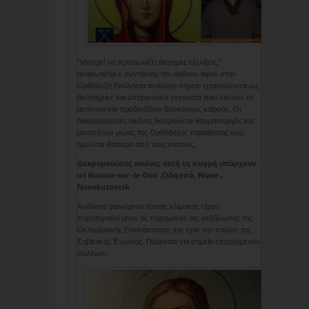
“Μπορεί να προοιωνίζει άσχημες εξελίξεις;”
αναρωτιέται ο συντάκτης του άρθρου αφού στην
Ορθόδοξη Εκκλησία ανάλογα σημεία ερμηνεύονται ως
θεοσημείες και υπερφυσικά γεγονότα που καλούν σε
μετάνοια και προδικάζουν δύσκολους καιρούς. Οι
δακρυροούσες εικόνες θεωρούνται θαυματουργές και
αποτελούν μέρος της Ορθόδοξης παράδοσης ενώ
τιμώνται ιδιαίτερα από τους πιστούς.
Δακρυροούσες εικόνες αυτή τη στιγμή υπάρχουν
σε Rostov-sur -le-Don ,Οδησσό, Rivne ,
Novokuznetsk
.
Ανάλογα φαινόμενα τέτοιας κλίμακας είχαν
παρατηρηθεί μόνο τις παραμονές της εκδήλωσης της
Οκτωβριανής Επανάστασης και πριν την πτώση της
Σοβιετικής Ένωσης. Πρόκειται για σημείο επερχόμενου
πολέμου;