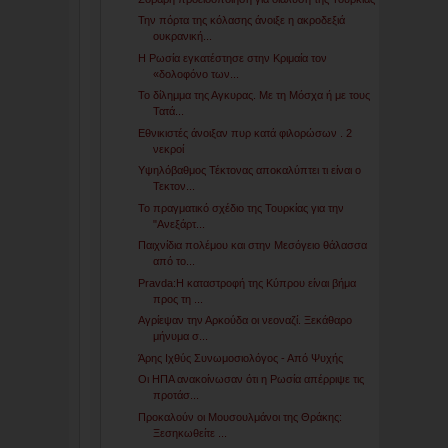
Την πόρτα της κόλασης άνοιξε η ακροδεξιά
ουκρανική...
Η Ρωσία εγκατέστησε στην Κριμαία τον
«δολοφόνο των...
Το δίλημμα της Αγκυρας. Με τη Μόσχα ή με τους
Τατά...
Εθνικιστές άνοιξαν πυρ κατά φιλορώσων . 2
νεκροί
Υψηλόβαθμος Τέκτονας αποκαλύπτει τι είναι ο
Τεκτον...
Το πραγματικό σχέδιο της Τουρκίας για την
"Ανεξάρτ...
Παιχνίδια πολέμου και στην Μεσόγειο θάλασσα
από το...
Pravda:Η καταστροφή της Κύπρου είναι βήμα
προς τη ...
Αγρίεψαν την Αρκούδα οι νεοναζί. Ξεκάθαρο
μήνυμα σ...
Άρης Ιχθύς Συνωμοσιολόγος - Από Ψυχής
Οι ΗΠΑ ανακοίνωσαν ότι η Ρωσία απέρριψε τις
προτάσ...
Προκαλούν οι Μουσουλμάνοι της Θράκης:
Ξεσηκωθείτε ...