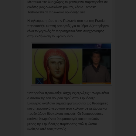
Μέσα και στις δυο χώρες το φαινόμενο παρατηρείται σε
εικόνες μιας δωδεκάδας μονών, λέει ο Tomasz
Terlikowski σε πολωνικό ορθόδοξο site.
Η τηλεόραση τόσο στην Πολωνία όσο και στη Ρωσία
παρουσιάζει εκτενή ρεπορτάζ για το θέμα. Αξιοπερίεργο
είναι το γεγονός ότι παρατηρείται ένας συγχρονισμός
στην εκδήλωση του φαινομένου.
“Μπορεί να προοιωνίζει άσχημες εξελίξεις;” αναρωτιέται
ο συντάκτης του άρθρου αφού στην Ορθόδοξη
Εκκλησία ανάλογα σημεία ερμηνεύονται ως θεοσημείες
και υπερφυσικά γεγονότα που καλούν σε μετάνοια και
προδικάζουν δύσκολους καιρούς. Οι δακρυροούσες
εικόνες θεωρούνται θαυματουργές και αποτελούν
μέρος της Ορθόδοξης παράδοσης ενώ τιμώνται
ιδιαίτερα από τους πιστούς.