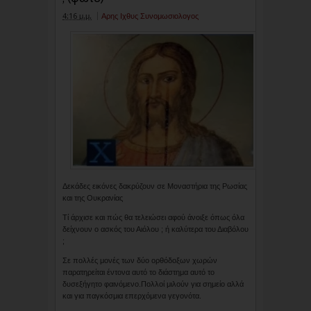
4:16 μ.μ.
Αρης Ιχθυς Συνομωσιολογος
Δεκάδες εικόνες δακρύζουν σε Μοναστήρια της Ρωσίας
και της Ουκρανίας
Τί άρχισε και πώς θα τελειώσει αφού άνοιξε όπως όλα
δείχνουν ο ασκός του Αιόλου ; ή καλύτερα του Διαβόλου
;
Σε πολλές μονές των δύο ορθόδοξων χωρών
παρατηρείται έντονα αυτό το διάστημα αυτό το
δυσεξήγητο φαινόμενο.Πολλοί μιλούν για σημείο αλλά
και για παγκόσμια επερχόμενα γεγονότα.