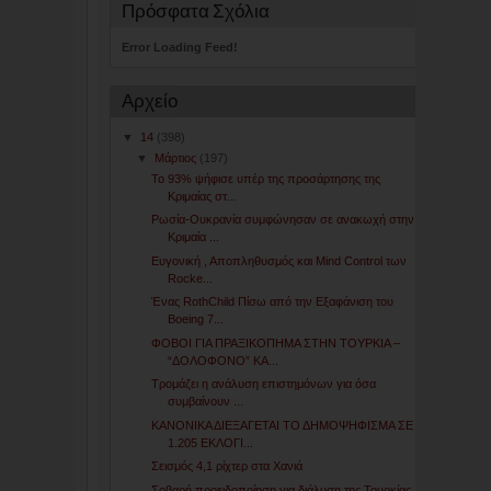
Πρόσφατα Σχόλια
Error Loading Feed!
Αρχείο
▼
14
(398)
▼
Μάρτιος
(197)
Το 93% ψήφισε υπέρ της προσάρτησης της
Κριμαίας στ...
Ρωσία-Ουκρανία συμφώνησαν σε ανακωχή στην
Κριμαία ...
Ευγονική , Αποπληθυσμός και Mind Control των
Rocke...
Ένας RothChild Πίσω από την Εξαφάνιση του
Boeing 7...
ΦΟΒΟΙ ΓΙΑ ΠΡΑΞΙΚΟΠΗΜΑ ΣΤΗΝ ΤΟΥΡΚΙΑ –
“ΔΟΛΟΦΟΝΟ” ΚΑ...
Τρομάζει η ανάλυση επιστημόνων για όσα
συμβαίνουν ...
ΚΑΝΟΝΙΚΑ ΔΙΕΞΑΓΕΤΑΙ ΤΟ ΔΗΜΟΨΗΦΙΣΜΑ ΣΕ
1.205 ΕΚΛΟΓΙ...
Σεισμός 4,1 ρίχτερ στα Χανιά
Σοβαρή προειδοποίηση για διάλυση της Τουρκίας