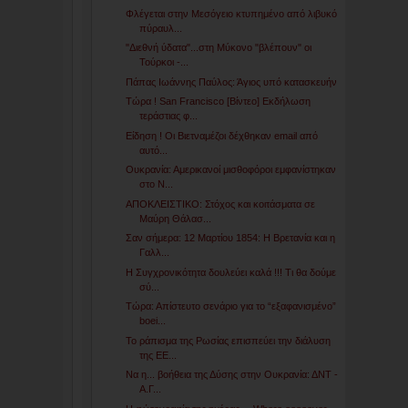
Φλέγεται στην Μεσόγειο κτυπημένο από λιβυκό
πύραυλ...
"Διεθνή ύδατα"...στη Μύκονο "βλέπουν" οι
Τούρκοι -...
Πάπας Ιωάννης Παύλος: Άγιος υπό κατασκευήν
Τώρα ! San Francisco [Βίντεο] Εκδήλωση
τεράστιας φ...
Είδηση ! Οι Βιετναμέζοι δέχθηκαν email από
αυτό...
Ουκρανία: Αμερικανοί μισθοφόροι εμφανίστηκαν
στο Ν...
ΑΠΟΚΛΕΙΣΤΙΚΟ: Στόχος και κοιτάσματα σε
Μαύρη Θάλασ...
Σαν σήμερα: 12 Μαρτίου 1854: Η Βρετανία και η
Γαλλ...
Η Συγχρονικότητα δουλεύει καλά !!! Τι θα δούμε
σύ...
Τώρα: Απίστευτο σενάριο για το “εξαφανισμένο”
boei...
Το ράπισμα της Ρωσίας επισπεύει την διάλυση
της ΕΕ...
Να η... βοήθεια της Δύσης στην Ουκρανία: ΔΝΤ -
Α.Γ...