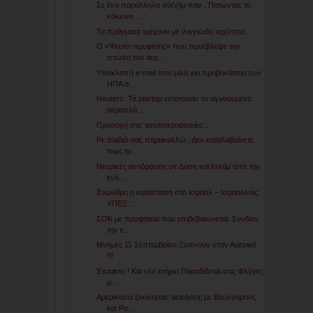
Σε ένα παράλληλο σύ(ν)μ-παν , Πατώντας το
κόκκινο ...
Τα πράγματα τρέχουν με ιλιγγιώδη ταχύτητα ..
Ο «Ψευτο-προφήτης» που προέβλεψε την
πτώση του αερ...
Υποκλοπή e-mail που μιλά για προβοκάτσια των
ΗΠΑ σ...
Reuters: Τα ραντάρ εντόπισαν το αγνοούμενο
αεροπλά...
Προσοχή στις ψευτοπροφητείες...
Ρε παιδιά σας παρακαλλώ , Δεν καταλαβαίνετε
πως τρ...
Νευρικές αντιδράσεις σε Δύση και Ισλάμ από την
ενό...
Έκρυθμη η κατάσταση στο Ισραήλ – Ισραηλινός
ΥΠΕΞ: ...
ΣΟΚ με προφητεία που επιβεβαιώνεται. Συνδέει
την ε...
Μνήμες 11 Σεπτεμβρίου Ξυπνούν στην Αμερική
!!!
Έκτακτο ! Και νέο κτήριο Παραδίδεται στις Φλόγες
μ...
Αμερικανοί ξεκίνησαν ασκήσεις με Βούλγαρους
και Ρο...