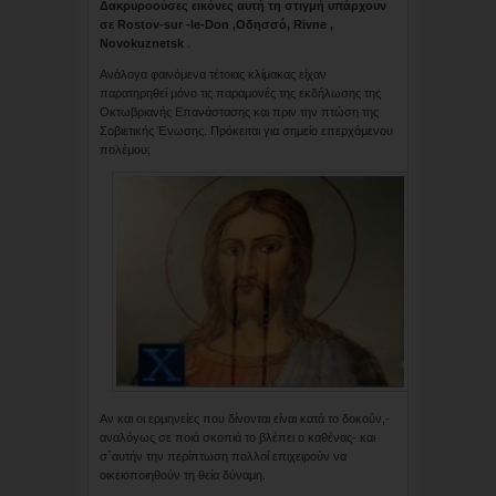
Δακρυροούσες εικόνες αυτή τη στιγμή υπάρχουν
σε Rostov-sur -le-Don ,Οδησσό, Rivne ,
Novokuznetsk
.
Ανάλογα φαινόμενα τέτοιας κλίμακας είχαν
παρατηρηθεί μόνο τις παραμονές της εκδήλωσης της
Οκτωβριανής Επανάστασης και πριν την πτώση της
Σοβιετικής Ένωσης. Πρόκειται για σημείο επερχόμενου
πολέμου;
Αν και οι ερμηνείες που δίνονται είναι κατά το δοκούν,-
αναλόγως σε ποιά σκοπιά το βλέπει ο καθένας- και
σ΄αυτήν την περίπτωση πολλοί επιχειρούν να
οικειοποιηθούν τη θεία δύναμη.