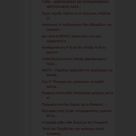
ΤΩΡΑ... ΑΜΕΡΙΚΑΝΙΚΟ ΜΗ ΕΠΑΝΔΡΩΜΕΝΟ
ΑΕΡΟΣΚΑΦΟΣ ΚΑΤΑ...
Έχεις πηγάδι; Πρέπει να το δηλώσεις | Ατζέντα
21
Απίστευτο: Η «κυβέρνηση» δύο εβδομάδων της
Ουκρανί...
Δεν είναι το ΜΟΝΟ αεροπλάνο που έχει
εξαφανιστεί σ...
Αναδημοσίευση !!! Κι άν δεν πέταξε ποτέ το
αεροπλ...
4.000 Αλεξιπτωτιστές διέταξε αιφνιδιαστικά ο
Πούτι...
ΦΩΤΟ - Παραλίγο τραγωδία στο αεροδρόμιο της
Φιλαδέ...
Σοκ !!! “Παναγιά μου, σκότωσαν τα παιδιά”
Δολοφ...
Περίεργη Ιστοσελίδα ! Αντίστροφη μέτρηση για το
τέ...
Πράγματα που δεν ξέρατε για το Βατικανό…!
Νέα φρίκη στην Συρία: Ισλαμοφασίστες κρατούν
94 γυ...
Η Κριμαία κόβει κάθε δεσμό με την Ουκρανία
"Αυτή την Πατρίδα δεν την αγάπησε κανείς
πολιτικός...