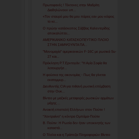
Πρωτοφανές ! Τέκτονες στην Μαδρίτη
Διαδηλώνουν υπ...
«Toν σταυρό μου θα μου πάρεις εαν μου κόψεις
το κε...
Ο πρώην κατάσκοπος Σάββας Καλεντερίδης
αποκαλύπτει...
ΑΜΕΡΙΚΑΝΙΚΟ ΚΑΤΑΣΚΟΠΕΥΤΙΚΟ ΠΛΟΙΟ
ΣΤΗΝ ΣΑΜΨΟΥΝΤΑ ΠΑ...
"Μονομαχία" αμερικανικών F-16C με ρωσικά Su-
27 και...
Πρόκληση Ρ.Τ.Ερντογάν: "Η Αγία Σοφία θα
λειτουργήσ...
Η φούσκα της οικονομίας - Πως θα γίνεται
εκατομμυρ...
Διευθυντής CIA για πιθανή ρωσική επέμβαση
στην Ουκ...
Βίντεο με μαζικές μεταφορές ρωσικών αρμάτων
μάχης ...
Ανοικτή επιστολή Ελλήνων στον Πούτιν !
“Χοντραίνει” η κόντρα Ομπάμα-Πούτιν
Β. Πούτιν: Η Ρωσία δεν ήταν υποκινητής των
καταστά...
Ο Τέσλα και η Τράπεζα Πληροφοριών Βίντεο