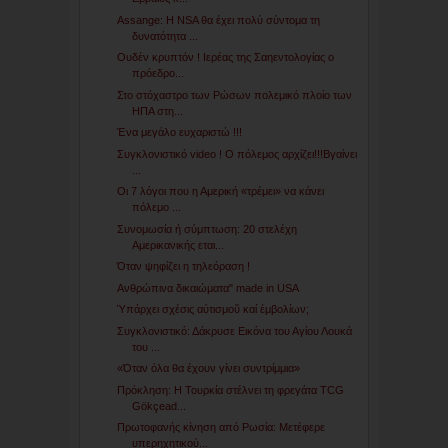
Assange: H NSA θα έχει πολύ σύντομα τη
δυνατότητα ...
Ουδέν κρυπτόν ! Ιερέας της Σαηεντολογίας ο
πρόεδρο...
Στο στόχαστρο των Ρώσων πολεμικό πλοίο των
ΗΠΑ στη...
Ένα μεγάλο ευχαριστώ !!!
Συγκλονιστικό video ! O πόλεμος αρχίζει!!!Βγαίνει
...
Οι 7 λόγοι που η Αμερική «τρέμει» να κάνει
πόλεμο ...
Συνομωσία ή σύμπτωση: 20 στελέχη
Αμερικανικής εται...
Όταν ψηφίζει η τηλεόραση !
Ανθρώπινα δικαιώματα" made in USA
Ὑπάρχει σχέσις αὐτισμοῦ καί ἐμβολίων;
Συγκλονιστικό: Δάκρυσε Εικόνα του Αγίου Λουκά
του ...
«Όταν όλα θα έχουν γίνει συντρίμμια»
Πρόκληση: Η Τουρκία στέλνει τη φρεγάτα TCG
Gökçead...
Πρωτοφανής κίνηση από Ρωσία: Μετέφερε
υπερηχητικού...