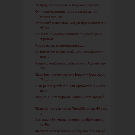
Τα πράγματα τρέχουν με ιλιγγιώδη ταχύτητα ..
Ο «Ψευτο-προφήτης» που προέβλεψε την
πτώση του αερ...
Υποκλοπή e-mail που μιλά για προβοκάτσια των
ΗΠΑ σ...
Reuters: Τα ραντάρ εντόπισαν το αγνοούμενο
αεροπλά...
Προσοχή στις ψευτοπροφητείες...
Ρε παιδιά σας παρακαλλώ , Δεν καταλαβαίνετε
πως τρ...
Νευρικές αντιδράσεις σε Δύση και Ισλάμ από την
ενό...
Έκρυθμη η κατάσταση στο Ισραήλ – Ισραηλινός
ΥΠΕΞ: ...
ΣΟΚ με προφητεία που επιβεβαιώνεται. Συνδέει
την ε...
Μνήμες 11 Σεπτεμβρίου Ξυπνούν στην Αμερική
!!!
Έκτακτο ! Και νέο κτήριο Παραδίδεται στις Φλόγες
μ...
Αμερικανοί ξεκίνησαν ασκήσεις με Βούλγαρους
και Ρο...
Φλέγεται στην Μεσόγειο κτυπημένο από λιβυκό