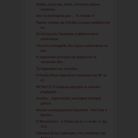
Φτιάξτε μόνοι σας, απλά, σπιτικούς κύβους
λαχανικώ...
Από τα αγαπημένα μου ... Το τσιπάκι !!!
Πρώην πιλότος της CIA δίνει ένορκη κατάθεση ότι
κα...
Επί Ελληνικής Προεδρίας επιβάλλονται τα
μεταλλαγμέ...
«Αυτοί οι εγκληματίες δεν έχουν καλάσνικοφ και
μάσ...
Η «αρκούδα» ξύπνησε και οργανώνει το
«αντίπαλο δέο...
Τα Καρκινάκια του πλανήτη…
Η Ρωσία έθεσε ξαφνικά σε ετοιμότητα για 30' τα
στ...
ΕΚΤΑΚΤΟ: 6 τουρκικά μαχητικά σε εικονικό
βομβαρδισ...
Ξευτίλες , τζαμπατζήδες και γύφτοι πολιτικοί
χρέωσ...
Απειλεί να απαγορεύσει Facebook - YouTube ο
Ερντογ...
Ο Μπρεζίνσκυ , ο Πούτιν και το << σκάκι >> της
Ουκ...
Πιάστηκε ξένος πράκτορας που υποκίνησε της
διαδηλώ...