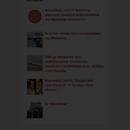
Αποκάλυψη σοκ !!! Αυτόπτης
μάρτυρας ομολογεί Ανθρωποθυσία
στο Bohemian Groove ! ! !
Κι άν δεν πέταξε ποτέ το αεροπλάνο
της Μαλαισίας ;
ΣΟΚ με προφητεία που
επιβεβαιώνεται. Συνδέει την
εξαφάνιση του Μπόινγκ με τις εξελίξεις
στην Κριμαία.
Κορυφαίος Ιρανός Αξιωματικός
προειδοποιεί : Ο Ομπάμα είναι
κλώνος !
Οι "επί τόπου"