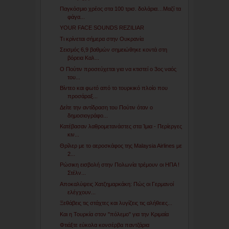
Παγκόσμιο χρέος στα 100 τρισ. δολάρια…Μαζί τα
φάγα...
YOUR FACE SOUNDS REZILIAR
Τι κρίνεται σήμερα στην Ουκρανία
Σεισμός 6,9 βαθμών σημειώθηκε κοντά στη
βόρεια Καλ...
Ο Πούτιν προσεύχεται για να κτιστεί ο 3ος ναός
του...
Βίντεο και φωτό από το τουρκικό πλοίο που
προσάραξ...
Δείτε την αντίδραση του Πούτιν όταν ο
δημοσιογράφο...
Κατέβασαν λαθρομετανάστες στα Ίμια - Περίεργες
κιν...
Θρίλερ με το αεροσκάφος της Malaysia Airlines με
2...
Ρώσικη εισβολή στην Πολωνία τρέμουν οι ΗΠΑ !
Στέλν...
Αποκαλύψεις Χατζημαρκάκη: Πώς οι Γερμανοί
ελέγχουν...
Ξεθάβεις τις στάχτες και λυγίζεις τις αλήθειες...
Και η Τουρκία στον "πόλεμο" για την Κριμαία
Φτιάξτε εύκολα κονσέρβα παντζάρια