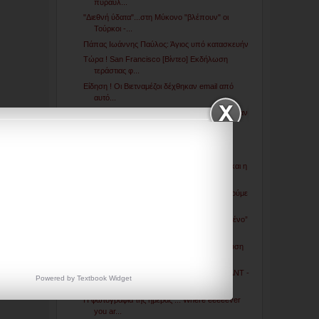
πύραυλ...
"Διεθνή ύδατα"...στη Μύκονο "βλέπουν" οι
Τούρκοι -...
Πάπας Ιωάννης Παύλος: Άγιος υπό κατασκευήν
Τώρα ! San Francisco [Βίντεο] Εκδήλωση
τεράστιας φ...
Είδηση ! Οι Βιετναμέζοι δέχθηκαν email από
αυτό...
Ουκρανία: Αμερικανοί μισθοφόροι εμφανίστηκαν
στο Ν...
ΑΠΟΚΛΕΙΣΤΙΚΟ: Στόχος και κοιτάσματα σε
Μαύρη Θάλασ...
Σαν σήμερα: 12 Μαρτίου 1854: Η Βρετανία και η
Γαλλ...
Η Συγχρονικότητα δουλεύει καλά !!! Τι θα δούμε
σύ...
Τώρα: Απίστευτο σενάριο για το “εξαφανισμένο”
boei...
Το ράπισμα της Ρωσίας επισπεύει την διάλυση
της ΕΕ...
Να η... βοήθεια της Δύσης στην Ουκρανία: ΔΝΤ -
Powered by
Textbook
Widget
Α.Γ...
Η φώτογραφία της ημέρας ... Where eeeeever
you ar...