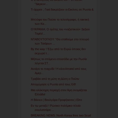
"Διερευν...
Tι άρχισε ; Γιατί δακρύζουν οι Εικόνες σε Ρωσία &
...
Μπλόφα του Πούτιν το τελεσίγραφο, ή τακτική
των Κα...
ΟΥΚΡΑΝΙΑ: Ο ηγέτης του «ναζιστικού» ‘Δεξιού
Τομέα’...
ΝΤΑΒΟΥΤΟΓΛΟΥ: “Θα σταθούμε στο πλευρό
των Τατάρων ...
By the way ! Έξω από το Ευρώ όποιος δεν
εκχωρεί τ...
Μήπως το επόμενο επεισόδιο με την Ρωσία
λέγεται ΣΤ...
Ανοίγει το παιχνίδι ! Η κίνα Απαιτεί από τους
Αμερ...
Τραβάει από τη μύτη τη Δύση ο Πούτιν
Αποχώρησε η Ρωσία από τους G8!
Μια ολόκληρη περιοχή στον Άρη ονομάζεται
Ελλάδα!
Η Βάνκα ( Βουλγάρα Προφήτισσα ) Είπε
Εν τω μεταξύ ! Ρώσικο πολέμικο πλοίο
σουλατσάρει ...
BREAKING NEWS: North Korea fires two Scud