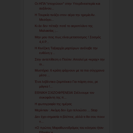
Οι ΗΠΑ "στοχεύουν" στην Υπερδνειστερία και
αυξάνου...
Η Τουρκία τινάζει στον αέρα την ηρεμία Αν.
Μεσόγει...
Κι άν δεν πέταξε ποτέ το αεροπλάνο της
Μαλαισίας ;...
Μην μου πεις πως είναι μετασεισμος ! Σεισμός
4,4 Ρ...
Η Κινέζικη Ταξιαρχία μαρτύρων ανέλαβε την
ευθύνη γ...
Στην αντεπίθεση ο Πούτιν: Απειλεί με «κραχ» την
οι...
Μυστήριο: 6 κράτη ψάχνουν με τα πιο σύγχρονα
μέσα ...
Ένα λεβέντικο ζειμπέκικο Για πάρτη σου, ρε
μάγκα !...
ΕΘΝΙΚΗ ΣΧΙΖΟΦΡΕΝΕΙΑ! Στέλνουμε τον
συκοφάντη της π...
Η φωτογραφία της ημέρας
Μερίντιαν : Ακόμη δεν έχει τελειώσει ... Stop
Δεν έχει σημασία τι βλέπεις ,αλλά τι θα σου πουν
ν...
«O πρώτος Μαραθωνοδρόμος του κόσμου ήταν
Εβραίος κ...