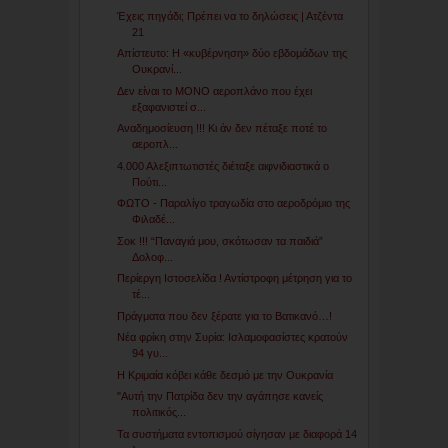
Έχεις πηγάδι; Πρέπει να το δηλώσεις | Ατζέντα
21
Απίστευτο: Η «κυβέρνηση» δύο εβδομάδων της
Ουκρανί...
Δεν είναι το ΜΟΝΟ αεροπλάνο που έχει
εξαφανιστεί σ...
Αναδημοσίευση !!! Κι άν δεν πέταξε ποτέ το
αεροπλ...
4.000 Αλεξιπτωτιστές διέταξε αιφνιδιαστικά ο
Πούτι...
ΦΩΤΟ - Παραλίγο τραγωδία στο αεροδρόμιο της
Φιλαδέ...
Σοκ !!! “Παναγιά μου, σκότωσαν τα παιδιά”
Δολοφ...
Περίεργη Ιστοσελίδα ! Αντίστροφη μέτρηση για το
τέ...
Πράγματα που δεν ξέρατε για το Βατικανό…!
Νέα φρίκη στην Συρία: Ισλαμοφασίστες κρατούν
94 γυ...
Η Κριμαία κόβει κάθε δεσμό με την Ουκρανία
"Αυτή την Πατρίδα δεν την αγάπησε κανείς
πολιτικός...
Τα συστήματα εντοπισμού σίγησαν με διαφορά 14