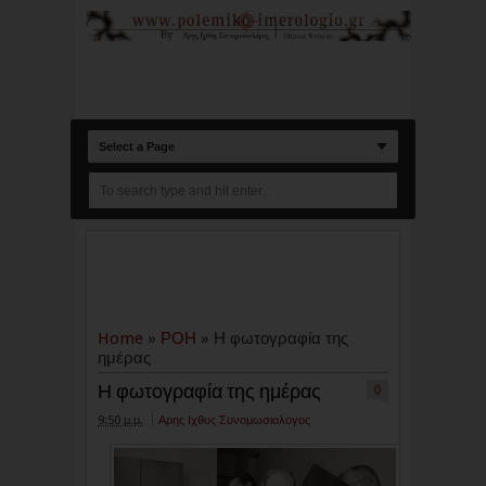
Select a Page
Home
»
ΡΟΗ
»
Η φωτογραφία της
ημέρας
Η φωτογραφία της ημέρας
0
9:50 μ.μ.
Αρης Ιχθυς Συνομωσιολογος