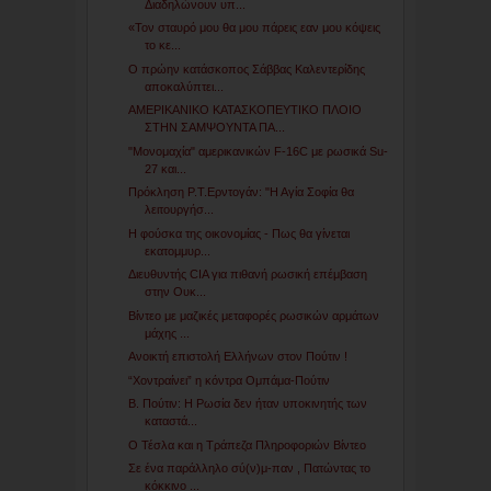
Διαδηλώνουν υπ...
«Toν σταυρό μου θα μου πάρεις εαν μου κόψεις
το κε...
Ο πρώην κατάσκοπος Σάββας Καλεντερίδης
αποκαλύπτει...
ΑΜΕΡΙΚΑΝΙΚΟ ΚΑΤΑΣΚΟΠΕΥΤΙΚΟ ΠΛΟΙΟ
ΣΤΗΝ ΣΑΜΨΟΥΝΤΑ ΠΑ...
"Μονομαχία" αμερικανικών F-16C με ρωσικά Su-
27 και...
Πρόκληση Ρ.Τ.Ερντογάν: "Η Αγία Σοφία θα
λειτουργήσ...
Η φούσκα της οικονομίας - Πως θα γίνεται
εκατομμυρ...
Διευθυντής CIA για πιθανή ρωσική επέμβαση
στην Ουκ...
Βίντεο με μαζικές μεταφορές ρωσικών αρμάτων
μάχης ...
Ανοικτή επιστολή Ελλήνων στον Πούτιν !
“Χοντραίνει” η κόντρα Ομπάμα-Πούτιν
Β. Πούτιν: Η Ρωσία δεν ήταν υποκινητής των
καταστά...
Ο Τέσλα και η Τράπεζα Πληροφοριών Βίντεο
Σε ένα παράλληλο σύ(ν)μ-παν , Πατώντας το
κόκκινο ...