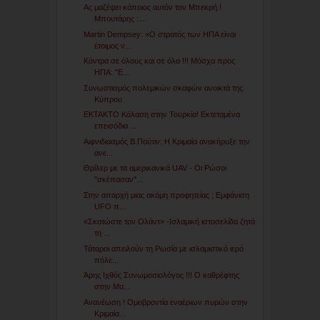
Ας μαζέψει κάποιος αυτόν τον Μπεκρή !
Μπουτάρης :...
Martin Dempsey: «Ο στρατός των ΗΠΑ είναι
έτοιμος ν...
Κόντρα σε όλους και σε όλα !!! Μόσχα προς
ΗΠΑ: "Ε...
Συνωστισμός πολεμικών σκαφών ανοικτά της
Κύπρου
EKTAKTO Κόλαση στην Τουρκία! Εκτεταμένα
επεισόδια ...
Αιφνιδιασμός Β.Πούτιν: H Κριμαία ανακήρυξε την
ανε...
Θρίλερ με τα αμερικανικά UAV - Οι Ρώσοι
"σκέπασαν"...
Στην απαρχή μιας ακόμη προφητείας ; Εμφάνιση
UFO π...
«Σκοτώστε τον Ολάντ» -Ισλαμική ιστοσελίδα ζητά
τη ...
Τάταροι απειλούν τη Ρωσία με ισλαμιστικό ιερό
πόλε...
Άρης Ιχθύς Συνωμοσιολόγος !!! Ο καθρέφτης
στην Μα...
Ανανέωση ! Ομοβροντία εναέριων πυρών στην
Κριμαία...