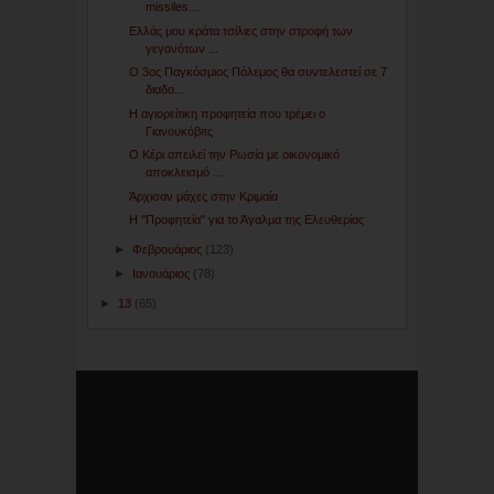
missiles...
Ελλάς μου κράτα τσίλιες στην στροφή των
γεγονότων ...
Ο 3ος Παγκόσμιος Πόλεμος θα συντελεστεί σε 7
διαδο...
Η αγιορείτικη προφητεία που τρέμει ο
Γιανουκόβιτς
Ο Κέρι απειλεί την Ρωσία με οικονομικό
αποκλεισμό ...
Άρχισαν μάχες στην Κριμαία
Η "Προφητεία" για το Άγαλμα της Ελευθερίας
►
Φεβρουάριος
(123)
►
Ιανουάριος
(78)
►
13
(65)