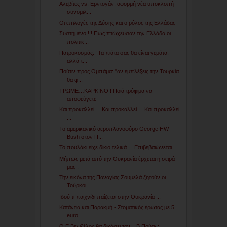
Αλεβίτες vs. Ερντογάν, αφορμή νέα υποκλοπή
συνομιλ...
Οι επιλογές της Δύσης και ο ρόλος της Ελλάδας
Συστημένο !!! Πως πτώχευσαν την Ελλάδα οι
πολιτικ...
Πατροκοσμάς: “Τα πιάτα σας θα είναι γεμάτα,
αλλά τ...
Πούτιν προς Ομπάμα: "αν εμπλέξεις την Τουρκία
θα φ...
ΤΡΩΜΕ…ΚΑΡΚΙΝΟ ! Ποιά τρόφιμα να
αποφεύγετε
Και προκαλλεί ... Και προκαλλεί ... Και προκαλλεί
...
Το αμερικανικό αεροπλανοφόρο George HW
Bush στον Π...
Το πουλάκι είχε δίκιο τελικά ... Επιβεβαιώνεται......
Μήπως μετά από την Ουκρανία έρχεται η σειρά
μας ;
Την εικόνα της Παναγίας Σουμελά ζητούν οι
Τούρκοι ...
Ιδού τι παιχνίδι παίζεται στην Ουκρανία ...
Κατάντια και Παρακμή - Στοματικός έρωτας με 5
euro...
Ο E.Bενιζέλος θα δικάσει τον... Β.Πούτιν: