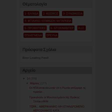
Θέματολογία
1- ΕΛΛΑΔΑ
2- ΚΟΣΜΟΣ
3- ΣΥΝΩΜΟΣΙΑ
4- ΦΤΙΑΧΝΩ / ΕΠΙΒΙΩΣΗ / ΑΥΤΑΡΚΕΙΑ
5- ΠΡΟΦΗΤΕΙΕΣ
6- ΝΤΟΚΙΜΑΝΤΕΡ
Α.Ι.Σ.
ΕΠΙΛΕΓΜΕΝΑ
ΕΡΕΥΝΑ
Πρόσφατα Σχόλια
Error Loading Feed!
Αρχείο
▼
14
(378)
▼
Μάρτιος
(177)
Οι ΗΠΑ ανακοίνωσαν ότι η Ρωσία απέρριψε τις
προτάσ...
Προκαλούν οι Μουσουλμάνοι της Θράκης:
Ξεσηκωθείτε ...
ΤΩΡΑ... ΑΜΕΡΙΚΑΝΙΚΟ ΜΗ ΕΠΑΝΔΡΩΜΕΝΟ
ΑΕΡΟΣΚΑΦΟΣ ΚΑΤΑ...