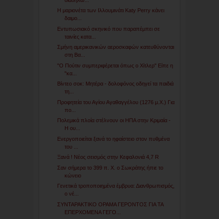
Η μαριονέτα των Ιλλουμινάτι Katy Perry κάνει
δαιμο...
Εντυπωσιακό σκηνικό που παραπέμπει σε
ταινίες κατα...
Σμήνη αμερικανικών αεροσκαφών κατευθύνονται
στη Βα...
"Ο Πούτιν συμπεριφέρεται όπως ο Χίτλερ" Είπε η
"κα...
Βίντεο σοκ: Μητέρα - δολοφόνος οδηγεί τα παιδιά
τη...
Προφητεία του Αγίου Αγαθαγγέλου (1276 μ.Χ.) Για
πο...
Πολεμικά πλοία στέλνουν οι ΗΠΑ στην Κριμαία -
Η ου...
Ενεργοποιείται ξανά το ηφαίστειο στον πυθμένα
του ...
Ξανά ! Νέος σεισμός στην Κεφαλονιά 4,7 R
Σαν σήμερα το 399 π. Χ. ο Σωκράτης ήπιε το
κώνειο
Γενετικά τροποποιημένα έμβρυα: Διανθρωπισμός,
ο νέ...
ΣΥΝΤΑΡΑΚΤΙΚΟ ΟΡΑΜΑ ΓΕΡΟΝΤΟΣ ΓΙΑ ΤΑ
ΕΠΕΡΧΟΜΕΝΑ ΓΕΓΟ...