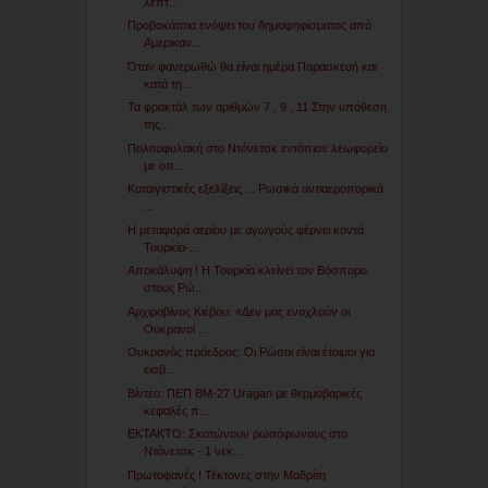
λεπτ...
Προβοκάτσια ενόψει του δημοψηφίσματος από
Αμερικαν...
Όταν φανερωθώ θα είναι ημέρα Παρασκευή και
κατά τη...
Τα φρακτάλ των αριθμών 7 , 9 , 11 Στην υπόθεση
της...
Πολιτοφυλακή στο Ντόνετσκ εντόπισε λεωφορείο
με οπ...
Καταιγιστικές εξελίξεις ... Ρωσικά αντιαεροπορικά
...
Η μεταφορά αερίου με αγωγούς φέρνει κοντά
Τουρκία-...
Αποκάλυψη ! Η Τουρκία κλείνει τον Βόσπορο
στους Ρώ...
Αρχιραβίνος Κιέβου: «Δεν μας ενοχλούν οι
Ουκρανοί ...
Ουκρανός πρόεδρος: Οι Ρώσοι είναι έτοιμοι για
εισβ...
Βίντεο: ΠΕΠ ΒΜ-27 Uragan με θερμοβαρικές
κεφαλές π...
ΕΚΤΑΚΤΟ: Σκοτώνουν ρωσόφωνους στο
Ντόνετσκ - 1 νεκ...
Πρωτοφανές ! Τέκτονες στην Μαδρίτη