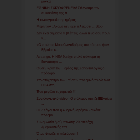
μάγκα !...
ΕΘΝΙΚΗ ΣΧΙΖΟΦΡΕΝΕΙΑ! Στέλνουμε τον
συκοφάντη της π...
Η φωτογραφία της ημέρας
Μερίντιαν : Ακόμη δεν έχει τελειώσει ... Stop
Δεν έχει σημασία τι βλέπεις ,αλλά τι θα σου πουν
ν...
«O πρώτος Μαραθωνοδρόμος του κόσμου ήταν
Εβραίος κ...
Assange: H NSA θα έχει πολύ σύντομα τη
δυνατότητα ...
Ουδέν κρυπτόν ! Ιερέας της Σαηεντολογίας ο
πρόεδρο...
Στο στόχαστρο των Ρώσων πολεμικό πλοίο των
ΗΠΑ στη...
Ένα μεγάλο ευχαριστώ !!!
Συγκλονιστικό video ! O πόλεμος αρχίζει!!!Βγαίνει
...
Οι 7 λόγοι που η Αμερική «τρέμει» να κάνει
πόλεμο ...
Συνομωσία ή σύμπτωση: 20 στελέχη
Αμερικανικής εται...
Όταν ψηφίζει η τηλεόραση !