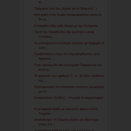
τέ...
Πράγματα που δεν ξέρατε για το Βατικανό…!
Νέα φρίκη στην Συρία: Ισλαμοφασίστες κρατούν
94 γυ...
Η Κριμαία κόβει κάθε δεσμό με την Ουκρανία
"Αυτή την Πατρίδα δεν την αγάπησε κανείς
πολιτικός...
Τα συστήματα εντοπισμού σίγησαν με διαφορά 14
λεπτ...
Προβοκάτσια ενόψει του δημοψηφίσματος από
Αμερικαν...
Όταν φανερωθώ θα είναι ημέρα Παρασκευή και
κατά τη...
Τα φρακτάλ των αριθμών 7 , 9 , 11 Στην υπόθεση
της...
Πολιτοφυλακή στο Ντόνετσκ εντόπισε λεωφορείο
με οπ...
Καταιγιστικές εξελίξεις ... Ρωσικά αντιαεροπορικά
...
Η μεταφορά αερίου με αγωγούς φέρνει κοντά
Τουρκία-...
Αποκάλυψη ! Η Τουρκία κλείνει τον Βόσπορο
στους Ρώ...
Αρχιραβίνος Κιέβου: «Δεν μας ενοχλούν οι