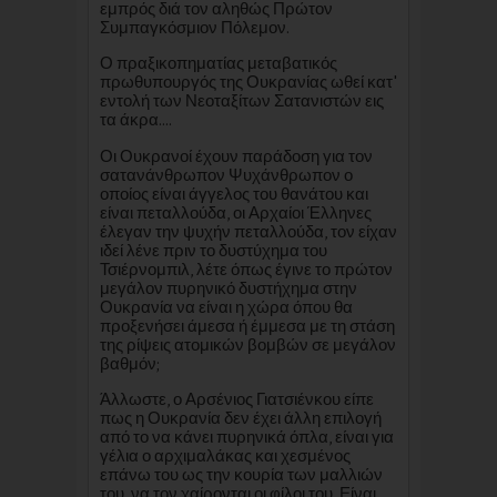
εμπρός διά τον αληθώς Πρώτον
Συμπαγκόσμιον Πόλεμον.
Ο πραξικοπηματίας μεταβατικός
πρωθυπουργός της Ουκρανίας ωθεί κατ'
εντολή των Νεοταξίτων Σατανιστών εις
τα άκρα....
Οι Ουκρανοί έχουν παράδοση για τον
σατανάνθρωπον Ψυχάνθρωπον ο
οποίος είναι άγγελος του θανάτου και
είναι πεταλλούδα, οι Αρχαίοι Έλληνες
έλεγαν την ψυχήν πεταλλούδα, τον είχαν
ιδεί λένε πριν το δυστύχημα του
Τσιέρνομπιλ, λέτε όπως έγινε το πρώτον
μεγάλον πυρηνικό δυστήχημα στην
Ουκρανία να είναι η χώρα όπου θα
προξενήσει άμεσα ή έμμεσα με τη στάση
της ρίψεις ατομικών βομβών σε μεγάλον
βαθμόν;
Άλλωστε, ο Αρσένιος Γιατσιένκου είπε
πως η Ουκρανία δεν έχει άλλη επιλογή
από το να κάνει πυρηνικά όπλα, είναι για
γέλια ο αρχιμαλάκας και χεσμένος
επάνω του ως την κουρία των μαλλιών
του, να τον χαίρονται οι φίλοι του. Είναι