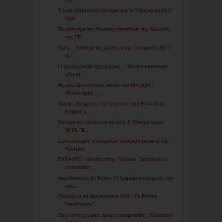
Τώρα: Απίστευτο σενάριο για το “εξαφανισμένο”
boei...
Το ράπισμα της Ρωσίας επισπεύει την διάλυση
της ΕΕ...
Να η... βοήθεια της Δύσης στην Ουκρανία: ΔΝΤ -
Α.Γ...
Η φώτογραφία της ημέρας ... Where eeeeever
you ar...
Ας μαζέψει κάποιος αυτόν τον Μπεκρή !
Μπουτάρης :...
Martin Dempsey: «Ο στρατός των ΗΠΑ είναι
έτοιμος ν...
Κόντρα σε όλους και σε όλα !!! Μόσχα προς
ΗΠΑ: "Ε...
Συνωστισμός πολεμικών σκαφών ανοικτά της
Κύπρου
EKTAKTO Κόλαση στην Τουρκία! Εκτεταμένα
επεισόδια ...
Αιφνιδιασμός Β.Πούτιν: H Κριμαία ανακήρυξε την
ανε...
Θρίλερ με τα αμερικανικά UAV - Οι Ρώσοι
"σκέπασαν"...
Στην απαρχή μιας ακόμη προφητείας ; Εμφάνιση