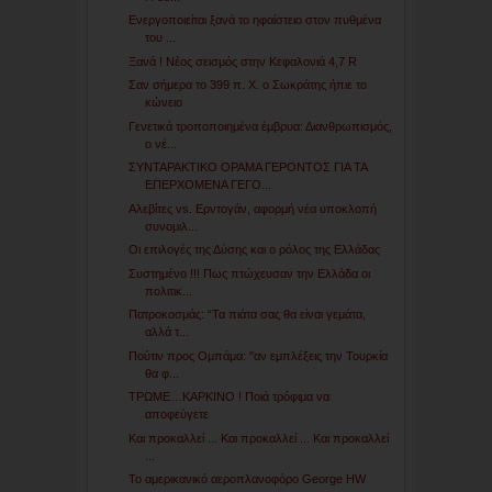
Ενεργοποιείται ξανά το ηφαίστειο στον πυθμένα
του ...
Ξανά ! Νέος σεισμός στην Κεφαλονιά 4,7 R
Σαν σήμερα το 399 π. Χ. ο Σωκράτης ήπιε το
κώνειο
Γενετικά τροποποιημένα έμβρυα: Διανθρωπισμός,
ο νέ...
ΣΥΝΤΑΡΑΚΤΙΚΟ ΟΡΑΜΑ ΓΕΡΟΝΤΟΣ ΓΙΑ ΤΑ
ΕΠΕΡΧΟΜΕΝΑ ΓΕΓΟ...
Αλεβίτες vs. Ερντογάν, αφορμή νέα υποκλοπή
συνομιλ...
Οι επιλογές της Δύσης και ο ρόλος της Ελλάδας
Συστημένο !!! Πως πτώχευσαν την Ελλάδα οι
πολιτικ...
Πατροκοσμάς: “Τα πιάτα σας θα είναι γεμάτα,
αλλά τ...
Πούτιν προς Ομπάμα: "αν εμπλέξεις την Τουρκία
θα φ...
ΤΡΩΜΕ…ΚΑΡΚΙΝΟ ! Ποιά τρόφιμα να
αποφεύγετε
Και προκαλλεί ... Και προκαλλεί ... Και προκαλλεί
...
Το αμερικανικό αεροπλανοφόρο George HW