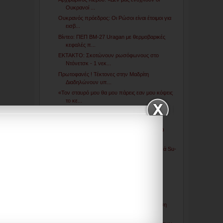
Ουκρανοί ...
Ουκρανός πρόεδρος: Οι Ρώσοι είναι έτοιμοι για
εισβ...
Βίντεο: ΠΕΠ ΒΜ-27 Uragan με θερμοβαρικές
κεφαλές π...
ΕΚΤΑΚΤΟ: Σκοτώνουν ρωσόφωνους στο
Ντόνετσκ - 1 νεκ...
Πρωτοφανές ! Τέκτονες στην Μαδρίτη
Διαδηλώνουν υπ...
«Toν σταυρό μου θα μου πάρεις εαν μου κόψεις
το κε...
Ο πρώην κατάσκοπος Σάββας Καλεντερίδης
αποκαλύπτει...
ΑΜΕΡΙΚΑΝΙΚΟ ΚΑΤΑΣΚΟΠΕΥΤΙΚΟ ΠΛΟΙΟ
ΣΤΗΝ ΣΑΜΨΟΥΝΤΑ ΠΑ...
"Μονομαχία" αμερικανικών F-16C με ρωσικά Su-
27 και...
Πρόκληση Ρ.Τ.Ερντογάν: "Η Αγία Σοφία θα
λειτουργήσ...
Η φούσκα της οικονομίας - Πως θα γίνεται
εκατομμυρ...
Διευθυντής CIA για πιθανή ρωσική επέμβαση
στην Ουκ...