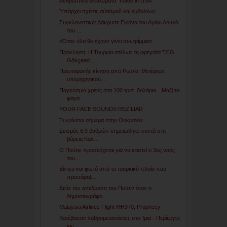
Ανθρώπινα δικαιώματα" made in USA
Ὑπάρχει σχέσις αὐτισμοῦ καί ἐμβολίων;
Συγκλονιστικό: Δάκρυσε Εικόνα του Αγίου Λουκά
του ...
«Όταν όλα θα έχουν γίνει συντρίμμια»
Πρόκληση: Η Τουρκία στέλνει τη φρεγάτα TCG
Gökçead...
Πρωτοφανής κίνηση από Ρωσία: Μετέφερε
υπερηχητικού...
Παγκόσμιο χρέος στα 100 τρισ. δολάρια…Μαζί τα
φάγα...
YOUR FACE SOUNDS REZILIAR
Τι κρίνεται σήμερα στην Ουκρανία
Σεισμός 6,9 βαθμών σημειώθηκε κοντά στη
βόρεια Καλ...
Ο Πούτιν προσεύχεται για να κτιστεί ο 3ος ναός
του...
Βίντεο και φωτό από το τουρκικό πλοίο που
προσάραξ...
Δείτε την αντίδραση του Πούτιν όταν ο
δημοσιογράφο...
Malaysia Airlines Flight MH370, Prophecy
Κατέβασαν λαθρομετανάστες στα Ίμια - Περίεργες
κιν...