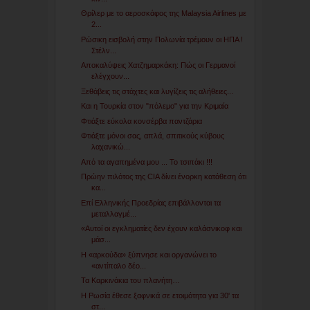
Θρίλερ με το αεροσκάφος της Malaysia Airlines με
2...
Ρώσικη εισβολή στην Πολωνία τρέμουν οι ΗΠΑ !
Στέλν...
Αποκαλύψεις Χατζημαρκάκη: Πώς οι Γερμανοί
ελέγχουν...
Ξεθάβεις τις στάχτες και λυγίζεις τις αλήθειες...
Και η Τουρκία στον "πόλεμο" για την Κριμαία
Φτιάξτε εύκολα κονσέρβα παντζάρια
Φτιάξτε μόνοι σας, απλά, σπιτικούς κύβους
λαχανικώ...
Από τα αγαπημένα μου ... Το τσιπάκι !!!
Πρώην πιλότος της CIA δίνει ένορκη κατάθεση ότι
κα...
Επί Ελληνικής Προεδρίας επιβάλλονται τα
μεταλλαγμέ...
«Αυτοί οι εγκληματίες δεν έχουν καλάσνικοφ και
μάσ...
Η «αρκούδα» ξύπνησε και οργανώνει το
«αντίπαλο δέο...
Τα Καρκινάκια του πλανήτη…
Η Ρωσία έθεσε ξαφνικά σε ετοιμότητα για 30' τα
στ...