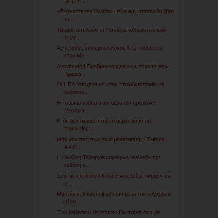
UFO π...
«Σκοτώστε τον Ολάντ» -Ισλαμική ιστοσελίδα ζητά
τη ...
Τάταροι απειλούν τη Ρωσία με ισλαμιστικό ιερό
πόλε...
Άρης Ιχθύς Συνωμοσιολόγος !!! Ο καθρέφτης
στην Μα...
Ανανέωση ! Ομοβροντία εναέριων πυρών στην
Κριμαία...
Οι ΗΠΑ "στοχεύουν" στην Υπερδνειστερία και
αυξάνου...
Η Τουρκία τινάζει στον αέρα την ηρεμία Αν.
Μεσόγει...
Κι άν δεν πέταξε ποτέ το αεροπλάνο της
Μαλαισίας ;...
Μην μου πεις πως είναι μετασεισμος ! Σεισμός
4,4 Ρ...
Η Κινέζικη Ταξιαρχία μαρτύρων ανέλαβε την
ευθύνη γ...
Στην αντεπίθεση ο Πούτιν: Απειλεί με «κραχ» την
οι...
Μυστήριο: 6 κράτη ψάχνουν με τα πιο σύγχρονα
μέσα ...
Ένα λεβέντικο ζειμπέκικο Για πάρτη σου, ρε