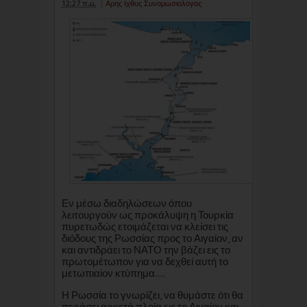
12:27 π.μ.
Αρης Ιχθυς Συνομωσιολογος
Εν μέσω διαδηλώσεων όπου
λειτουργούν ως προκάλυψη η Τουρκία
πυρετωδώς ετοιμάζεται να κλείσει τις
διόδους της Ρωσσίας προς το Αιγαίον, αν
και αντιδράει το ΝΑΤΟ την βάζει εις το
πρωτομέτωπον για να δεχθεί αυτή το
μετωπιαίον κτύπημα.....
Η Ρωσσία το γνωρίζει, να θυμάστε ότι θα