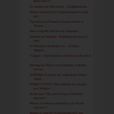
Bush στον Π...
Το πουλάκι είχε δίκιο τελικά ... Επιβεβαιώνεται......
Μήπως μετά από την Ουκρανία έρχεται η σειρά
μας ;
Την εικόνα της Παναγίας Σουμελά ζητούν οι
Τούρκοι ...
Ιδού τι παιχνίδι παίζεται στην Ουκρανία ...
Κατάντια και Παρακμή - Στοματικός έρωτας με 5
euro...
Ο E.Bενιζέλος θα δικάσει τον... Β.Πούτιν:
"Διερευν...
Tι άρχισε ; Γιατί δακρύζουν οι Εικόνες σε Ρωσία &
...
Μπλόφα του Πούτιν το τελεσίγραφο, ή τακτική
των Κα...
ΟΥΚΡΑΝΙΑ: Ο ηγέτης του «ναζιστικού» ‘Δεξιού
Τομέα’...
ΝΤΑΒΟΥΤΟΓΛΟΥ: “Θα σταθούμε στο πλευρό
των Τατάρων ...
By the way ! Έξω από το Ευρώ όποιος δεν
εκχωρεί τ...
Μήπως το επόμενο επεισόδιο με την Ρωσία
λέγεται ΣΤ...
Ανοίγει το παιχνίδι ! Η κίνα Απαιτεί από τους