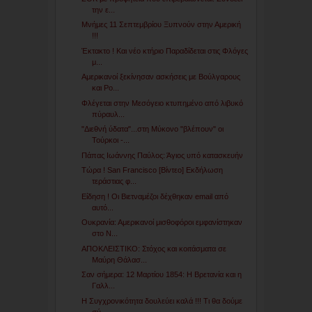
την ε...
Μνήμες 11 Σεπτεμβρίου Ξυπνούν στην Αμερική
!!!
Έκτακτο ! Και νέο κτήριο Παραδίδεται στις Φλόγες
μ...
Αμερικανοί ξεκίνησαν ασκήσεις με Βούλγαρους
και Ρο...
Φλέγεται στην Μεσόγειο κτυπημένο από λιβυκό
πύραυλ...
"Διεθνή ύδατα"...στη Μύκονο "βλέπουν" οι
Τούρκοι -...
Πάπας Ιωάννης Παύλος: Άγιος υπό κατασκευήν
Τώρα ! San Francisco [Βίντεο] Εκδήλωση
τεράστιας φ...
Είδηση ! Οι Βιετναμέζοι δέχθηκαν email από
αυτό...
Ουκρανία: Αμερικανοί μισθοφόροι εμφανίστηκαν
στο Ν...
ΑΠΟΚΛΕΙΣΤΙΚΟ: Στόχος και κοιτάσματα σε
Μαύρη Θάλασ...
Σαν σήμερα: 12 Μαρτίου 1854: Η Βρετανία και η
Γαλλ...
Η Συγχρονικότητα δουλεύει καλά !!! Τι θα δούμε
σύ...