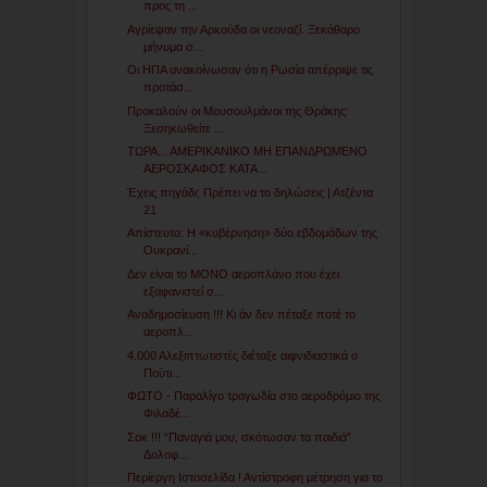
προς τη ...
Αγρίεψαν την Αρκούδα οι νεοναζί. Ξεκάθαρο
μήνυμα σ...
Οι ΗΠΑ ανακοίνωσαν ότι η Ρωσία απέρριψε τις
προτάσ...
Προκαλούν οι Μουσουλμάνοι της Θράκης:
Ξεσηκωθείτε ...
ΤΩΡΑ... ΑΜΕΡΙΚΑΝΙΚΟ ΜΗ ΕΠΑΝΔΡΩΜΕΝΟ
ΑΕΡΟΣΚΑΦΟΣ ΚΑΤΑ...
Έχεις πηγάδι; Πρέπει να το δηλώσεις | Ατζέντα
21
Απίστευτο: Η «κυβέρνηση» δύο εβδομάδων της
Ουκρανί...
Δεν είναι το ΜΟΝΟ αεροπλάνο που έχει
εξαφανιστεί σ...
Αναδημοσίευση !!! Κι άν δεν πέταξε ποτέ το
αεροπλ...
4.000 Αλεξιπτωτιστές διέταξε αιφνιδιαστικά ο
Πούτι...
ΦΩΤΟ - Παραλίγο τραγωδία στο αεροδρόμιο της
Φιλαδέ...
Σοκ !!! “Παναγιά μου, σκότωσαν τα παιδιά”
Δολοφ...
Περίεργη Ιστοσελίδα ! Αντίστροφη μέτρηση για το