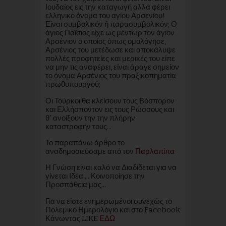
Ιουδαίος εις την καταγωγή αλλά φέρει
ελληνικό όνομα του αγίου Αρσενίου!
Είναι συμβολικόν ή παρασυμβολικόν; Ο
άγιος Παϊσιος είχε ως μέντωρ τον άγιον
Αρσένιον ο οποίος όπως ομολόγησε,
Αρσένιος του μετέδωσε και αποκάλυψε
πολλές προφητείες και μερικές του είπε
να μην τις αναφέρει, είναι άραγε σημείον
το όνομα Αρσένιος του πραξικοπηματία
πρωθυπουργού;
Οι Τούρκοι θα κλείσουν τους Βόσπορον
και Ελλήσποντον εις τους Ρώσσους και
θ' ανοίξουν την την πλήρην
καταστροφήν τους...
Το παραπάνω άρθρο το
αναδημοσιεύσαμε από τον
Παρλαπίπα
Η Γνώση είναι καλό να Διαδίδεται για να
γίνεται Ιδέα ... Κοινοποίησε την
Προσπάθεια μας...
Για να είστε ενημερωμένοι συνεχώς το
Πολεμικό Ημερολόγιο και στο Facebook
Κάνωντας LIKE
ΕΔΩ