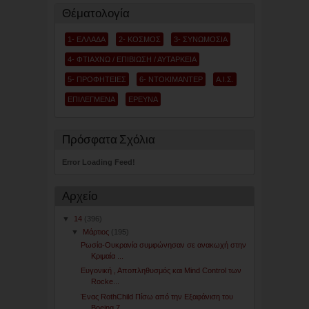
Θέματολογία
1- ΕΛΛΑΔΑ
2- ΚΟΣΜΟΣ
3- ΣΥΝΩΜΟΣΙΑ
4- ΦΤΙΑΧΝΩ / ΕΠΙΒΙΩΣΗ / ΑΥΤΑΡΚΕΙΑ
5- ΠΡΟΦΗΤΕΙΕΣ
6- ΝΤΟΚΙΜΑΝΤΕΡ
Α.Ι.Σ.
ΕΠΙΛΕΓΜΕΝΑ
ΕΡΕΥΝΑ
Πρόσφατα Σχόλια
Error Loading Feed!
Αρχείο
▼
14
(396)
▼
Μάρτιος
(195)
Ρωσία-Ουκρανία συμφώνησαν σε ανακωχή στην
Κριμαία ...
Ευγονική , Αποπληθυσμός και Mind Control των
Rocke...
Ένας RothChild Πίσω από την Εξαφάνιση του
Boeing 7...