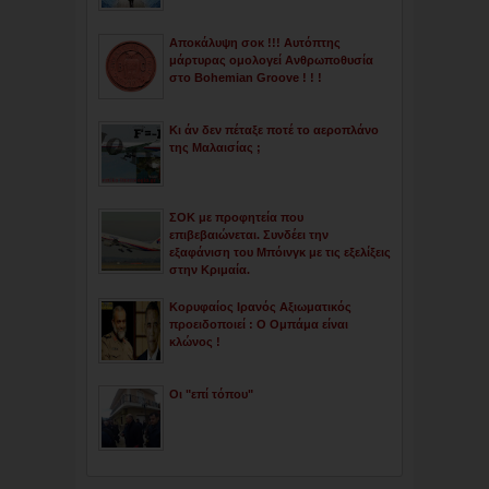
Αποκάλυψη σοκ !!! Αυτόπτης
μάρτυρας ομολογεί Ανθρωποθυσία
στο Bohemian Groove ! ! !
Κι άν δεν πέταξε ποτέ το αεροπλάνο
της Μαλαισίας ;
ΣΟΚ με προφητεία που
επιβεβαιώνεται. Συνδέει την
εξαφάνιση του Μπόινγκ με τις εξελίξεις
στην Κριμαία.
Κορυφαίος Ιρανός Αξιωματικός
προειδοποιεί : Ο Ομπάμα είναι
κλώνος !
Οι "επί τόπου"