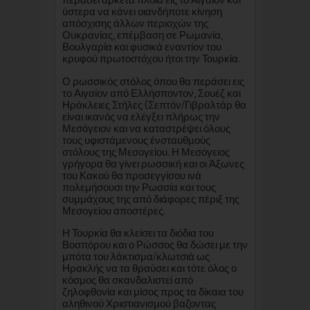
περάσει αρκετά πλοία εις το Αιγαίον και
ύστερα να κάνει οιανδήποτε κίνηση
απόσχισης άλλων περιοχών της
Ουκρανίας, επέμβαση σε Ρωμανία,
Βουλγαρία και φυσικά εναντίον του
κρυφού πρωτοστόχου ήτοι την Τουρκία.
Ο ρωσσικός στόλος όπου θα περάσει εις
το Αιγαίον από Ελλήσποντον, Σουέζ και
Ηράκλειες Στήλες (Σεπτόν/Γιβραλτάρ θα
είναι ικανός να ελέγξει πλήρως την
Μεσόγειον και να καταστρέψει όλους
τους υφιστάμενους ένσταυθμούς
στόλους της Μεσογείου. Η Μεσόγειος
γρήγορα θα γίνει ρωσσική και οι Άξωνες
του Κακού θα προσεγγίσου ινά
πολεμήσουσι την Ρωσσία και τους
συμμάχους της από διάφορες πέριξ της
Μεσογείου αποστέρες.
Η Τουρκία θα κλείσει τα διόδια του
Βοσπόρου και ο Ρώσσος θα δώσει με την
μπότα του λάκτισμα/κλωτσιά ως
Ηρακλής να τα θραύσει και τότε όλος ο
κόσμος θα σκανδαλιστεί από
ζηλοφθονία και μίσος προς τα δίκαια του
αληθινού Χριστιανισμού βαζοντας