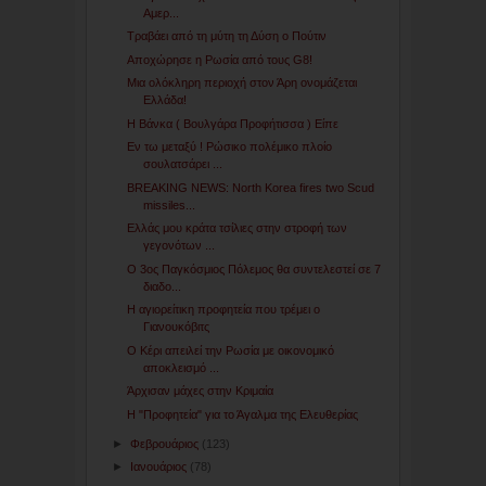
Αμερ...
Τραβάει από τη μύτη τη Δύση ο Πούτιν
Αποχώρησε η Ρωσία από τους G8!
Μια ολόκληρη περιοχή στον Άρη ονομάζεται
Ελλάδα!
Η Βάνκα ( Βουλγάρα Προφήτισσα ) Είπε
Εν τω μεταξύ ! Ρώσικο πολέμικο πλοίο
σουλατσάρει ...
BREAKING NEWS: North Korea fires two Scud
missiles...
Ελλάς μου κράτα τσίλιες στην στροφή των
γεγονότων ...
Ο 3ος Παγκόσμιος Πόλεμος θα συντελεστεί σε 7
διαδο...
Η αγιορείτικη προφητεία που τρέμει ο
Γιανουκόβιτς
Ο Κέρι απειλεί την Ρωσία με οικονομικό
αποκλεισμό ...
Άρχισαν μάχες στην Κριμαία
Η "Προφητεία" για το Άγαλμα της Ελευθερίας
►
Φεβρουάριος
(123)
►
Ιανουάριος
(78)