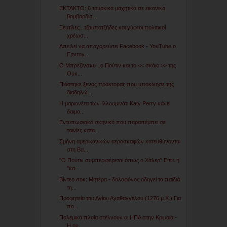
ΕΚΤΑΚΤΟ: 6 τουρκικά μαχητικά σε εικονικό
βομβαρδισ...
Ξευτίλες , τζαμπατζήδες και γύφτοι πολιτικοί
χρέωσ...
Απειλεί να απαγορεύσει Facebook - YouTube ο
Ερντογ...
Ο Μπρεζίνσκυ , ο Πούτιν και το << σκάκι >> της
Ουκ...
Πιάστηκε ξένος πράκτορας που υποκίνησε της
διαδηλώ...
Η μαριονέτα των Ιλλουμινάτι Katy Perry κάνει
δαιμο...
Εντυπωσιακό σκηνικό που παραπέμπει σε
ταινίες κατα...
Σμήνη αμερικανικών αεροσκαφών κατευθύνονται
στη Βα...
"Ο Πούτιν συμπεριφέρεται όπως ο Χίτλερ" Είπε η
"κα...
Βίντεο σοκ: Μητέρα - δολοφόνος οδηγεί τα παιδιά
τη...
Προφητεία του Αγίου Αγαθαγγέλου (1276 μ.Χ.) Για
πο...
Πολεμικά πλοία στέλνουν οι ΗΠΑ στην Κριμαία -
Η ου...