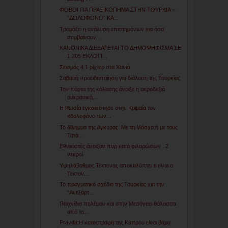
ΦΟΒΟΙ ΓΙΑ ΠΡΑΞΙΚΟΠΗΜΑ ΣΤΗΝ ΤΟΥΡΚΙΑ –
“ΔΟΛΟΦΟΝΟ” ΚΑ...
Τρομάζει η ανάλυση επιστημόνων για όσα
συμβαίνουν ...
ΚΑΝΟΝΙΚΑ ΔΙΕΞΑΓΕΤΑΙ ΤΟ ΔΗΜΟΨΗΦΙΣΜΑ ΣΕ
1.205 ΕΚΛΟΓΙ...
Σεισμός 4,1 ρίχτερ στα Χανιά
Σοβαρή προειδοποίηση για διάλυση της Τουρκίας
Την πόρτα της κόλασης άνοιξε η ακροδεξιά
ουκρανική...
Η Ρωσία εγκατέστησε στην Κριμαία τον
«δολοφόνο των...
Το δίλημμα της Αγκυρας. Με τη Μόσχα ή με τους
Τατά...
Εθνικιστές άνοιξαν πυρ κατά φιλορώσων . 2
νεκροί
Υψηλόβαθμος Τέκτονας αποκαλύπτει τι είναι ο
Τεκτον...
Το πραγματικό σχέδιο της Τουρκίας για την
"Ανεξάρτ...
Παιχνίδια πολέμου και στην Μεσόγειο θάλασσα
από το...
Pravda:Η καταστροφή της Κύπρου είναι βήμα