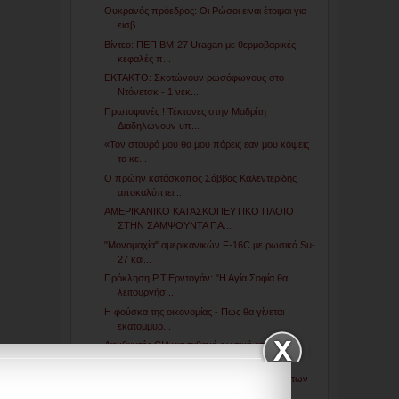
Ουκρανός πρόεδρος: Οι Ρώσοι είναι έτοιμοι για
εισβ...
Βίντεο: ΠΕΠ ΒΜ-27 Uragan με θερμοβαρικές
κεφαλές π...
ΕΚΤΑΚΤΟ: Σκοτώνουν ρωσόφωνους στο
Ντόνετσκ - 1 νεκ...
Πρωτοφανές ! Τέκτονες στην Μαδρίτη
Διαδηλώνουν υπ...
«Toν σταυρό μου θα μου πάρεις εαν μου κόψεις
το κε...
Ο πρώην κατάσκοπος Σάββας Καλεντερίδης
αποκαλύπτει...
ΑΜΕΡΙΚΑΝΙΚΟ ΚΑΤΑΣΚΟΠΕΥΤΙΚΟ ΠΛΟΙΟ
ΣΤΗΝ ΣΑΜΨΟΥΝΤΑ ΠΑ...
"Μονομαχία" αμερικανικών F-16C με ρωσικά Su-
27 και...
Πρόκληση Ρ.Τ.Ερντογάν: "Η Αγία Σοφία θα
λειτουργήσ...
Η φούσκα της οικονομίας - Πως θα γίνεται
εκατομμυρ...
Διευθυντής CIA για πιθανή ρωσική επέμβαση
στην Ουκ...
Βίντεο με μαζικές μεταφορές ρωσικών αρμάτων
μάχης ...