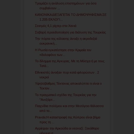
Τρομάζει η ανάλυση επιστημόνων για όσα
συμβαίνουν ...
ΚΑΝΟΝΙΚΑ ΔΙΕΞΑΓΕΤΑΙ ΤΟ ΔΗΜΟΨΗΦΙΣΜΑ ΣΕ
1.205 ΕΚΛΟΓΙ...
Σεισμός 4,1 ρίχτερ στα Χανιά
Σοβαρή προειδοποίηση για διάλυση της Τουρκίας
Την πόρτα της κόλασης άνοιξε η ακροδεξιά
ουκρανική...
Η Ρωσία εγκατέστησε στην Κριμαία τον
«δολοφόνο των...
Το δίλημμα της Αγκυρας. Με τη Μόσχα ή με τους
Τατά...
Εθνικιστές άνοιξαν πυρ κατά φιλορώσων . 2
νεκροί
Υψηλόβαθμος Τέκτονας αποκαλύπτει τι είναι ο
Τεκτον...
Το πραγματικό σχέδιο της Τουρκίας για την
"Ανεξάρτ...
Παιχνίδια πολέμου και στην Μεσόγειο θάλασσα
από το...
Pravda:Η καταστροφή της Κύπρου είναι βήμα
προς τη ...
Αγρίεψαν την Αρκούδα οι νεοναζί. Ξεκάθαρο
μήνυμα σ...