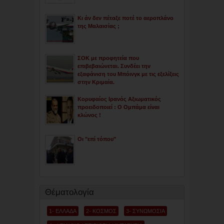
Κι άν δεν πέταξε ποτέ το αεροπλάνο
της Μαλαισίας ;
ΣΟΚ με προφητεία που
επιβεβαιώνεται. Συνδέει την
εξαφάνιση του Μπόινγκ με τις εξελίξεις
στην Κριμαία.
Κορυφαίος Ιρανός Αξιωματικός
προειδοποιεί : Ο Ομπάμα είναι
κλώνος !
Οι "επί τόπου"
Θέματολογία
1- ΕΛΛΑΔΑ
2- ΚΟΣΜΟΣ
3- ΣΥΝΩΜΟΣΙΑ