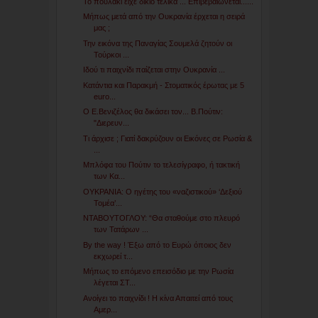
Το πουλάκι είχε δίκιο τελικά ... Επιβεβαιώνεται......
Μήπως μετά από την Ουκρανία έρχεται η σειρά
μας ;
Την εικόνα της Παναγίας Σουμελά ζητούν οι
Τούρκοι ...
Ιδού τι παιχνίδι παίζεται στην Ουκρανία ...
Κατάντια και Παρακμή - Στοματικός έρωτας με 5
euro...
Ο E.Bενιζέλος θα δικάσει τον... Β.Πούτιν:
"Διερευν...
Tι άρχισε ; Γιατί δακρύζουν οι Εικόνες σε Ρωσία &
...
Μπλόφα του Πούτιν το τελεσίγραφο, ή τακτική
των Κα...
ΟΥΚΡΑΝΙΑ: Ο ηγέτης του «ναζιστικού» ‘Δεξιού
Τομέα’...
ΝΤΑΒΟΥΤΟΓΛΟΥ: “Θα σταθούμε στο πλευρό
των Τατάρων ...
By the way ! Έξω από το Ευρώ όποιος δεν
εκχωρεί τ...
Μήπως το επόμενο επεισόδιο με την Ρωσία
λέγεται ΣΤ...
Ανοίγει το παιχνίδι ! Η κίνα Απαιτεί από τους
Αμερ...