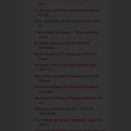
boei...
Το ράπισμα της Ρωσίας επισπεύει την διάλυση
της ΕΕ...
Να η... βοήθεια της Δύσης στην Ουκρανία: ΔΝΤ -
Α.Γ...
Η φώτογραφία της ημέρας ... Where eeeeever
you ar...
Ας μαζέψει κάποιος αυτόν τον Μπεκρή !
Μπουτάρης :...
Martin Dempsey: «Ο στρατός των ΗΠΑ είναι
έτοιμος ν...
Κόντρα σε όλους και σε όλα !!! Μόσχα προς
ΗΠΑ: "Ε...
Συνωστισμός πολεμικών σκαφών ανοικτά της
Κύπρου
EKTAKTO Κόλαση στην Τουρκία! Εκτεταμένα
επεισόδια ...
Αιφνιδιασμός Β.Πούτιν: H Κριμαία ανακήρυξε την
ανε...
Θρίλερ με τα αμερικανικά UAV - Οι Ρώσοι
"σκέπασαν"...
Στην απαρχή μιας ακόμη προφητείας ; Εμφάνιση
UFO π...
«Σκοτώστε τον Ολάντ» -Ισλαμική ιστοσελίδα ζητά