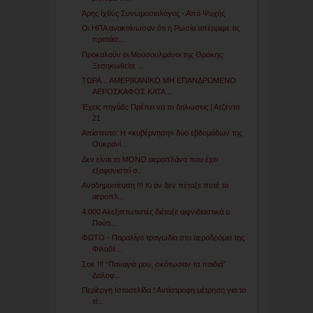
Άρης Ιχθύς Συνωμοσιολόγος - Από Ψυχής
Οι ΗΠΑ ανακοίνωσαν ότι η Ρωσία απέρριψε τις
προτάσ...
Προκαλούν οι Μουσουλμάνοι της Θράκης:
Ξεσηκωθείτε ...
ΤΩΡΑ... ΑΜΕΡΙΚΑΝΙΚΟ ΜΗ ΕΠΑΝΔΡΩΜΕΝΟ
ΑΕΡΟΣΚΑΦΟΣ ΚΑΤΑ...
Έχεις πηγάδι; Πρέπει να το δηλώσεις | Ατζέντα
21
Απίστευτο: Η «κυβέρνηση» δύο εβδομάδων της
Ουκρανί...
Δεν είναι το ΜΟΝΟ αεροπλάνο που έχει
εξαφανιστεί σ...
Αναδημοσίευση !!! Κι άν δεν πέταξε ποτέ το
αεροπλ...
4.000 Αλεξιπτωτιστές διέταξε αιφνιδιαστικά ο
Πούτι...
ΦΩΤΟ - Παραλίγο τραγωδία στο αεροδρόμιο της
Φιλαδέ...
Σοκ !!! “Παναγιά μου, σκότωσαν τα παιδιά”
Δολοφ...
Περίεργη Ιστοσελίδα ! Αντίστροφη μέτρηση για το
τέ...