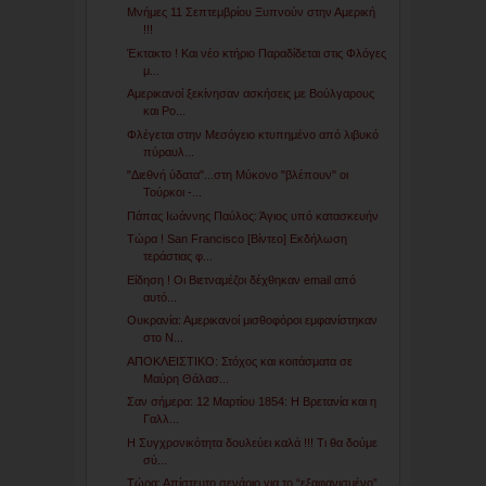
Μνήμες 11 Σεπτεμβρίου Ξυπνούν στην Αμερική
!!!
Έκτακτο ! Και νέο κτήριο Παραδίδεται στις Φλόγες
μ...
Αμερικανοί ξεκίνησαν ασκήσεις με Βούλγαρους
και Ρο...
Φλέγεται στην Μεσόγειο κτυπημένο από λιβυκό
πύραυλ...
"Διεθνή ύδατα"...στη Μύκονο "βλέπουν" οι
Τούρκοι -...
Πάπας Ιωάννης Παύλος: Άγιος υπό κατασκευήν
Τώρα ! San Francisco [Βίντεο] Εκδήλωση
τεράστιας φ...
Είδηση ! Οι Βιετναμέζοι δέχθηκαν email από
αυτό...
Ουκρανία: Αμερικανοί μισθοφόροι εμφανίστηκαν
στο Ν...
ΑΠΟΚΛΕΙΣΤΙΚΟ: Στόχος και κοιτάσματα σε
Μαύρη Θάλασ...
Σαν σήμερα: 12 Μαρτίου 1854: Η Βρετανία και η
Γαλλ...
Η Συγχρονικότητα δουλεύει καλά !!! Τι θα δούμε
σύ...
Τώρα: Απίστευτο σενάριο για το “εξαφανισμένο”