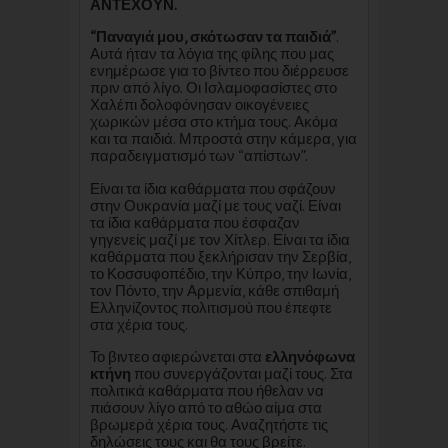
ΑΝΤΕΧΟΥΝ.
“Παναγιά μου, σκότωσαν τα παιδιά”
.
Αυτά ήταν τα λόγια της φίλης που μας
ενημέρωσε για το βίντεο που διέρρευσε
πριν από λίγο. Οι Ισλαμοφασίστες στο
Χαλέπι δολοφόνησαν οικογένειες
χωρικών μέσα στο κτήμα τους. Ακόμα
και τα παιδιά. Μπροστά στην κάμερα, για
παραδειγματισμό των “απίστων”.
Είναι τα ίδια καθάρματα που σφάζουν
στην Ουκρανία μαζί με τους ναζί. Είναι
τα ίδια καθάρματα που έσφαζαν
γηγενείς μαζί με τον Χίτλερ. Είναι τα ίδια
καθάρματα που ξεκλήρισαν την Σερβία,
το Κοσσυφοπέδιο, την Κύπρο, την Ιωνία,
τον Πόντο, την Αρμενία, κάθε σπιθαμή
Ελληνίζοντος πολιτισμού που έπεφτε
στα χέρια τους.
Το βιντεο αφιερώνεται στα
ελληνόφωνα
κτήνη
που συνεργάζονται μαζί τους. Στα
πολιτικά καθάρματα που ήθελαν να
πιάσουν λίγο από το αθώο αίμα στα
βρωμερά χέρια τους. Αναζητήστε τις
δηλώσεις τους και θα τους βρείτε.