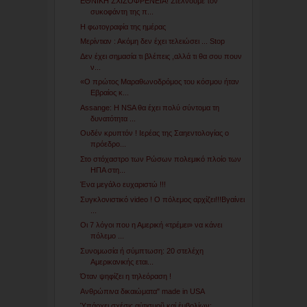
ΕΘΝΙΚΗ ΣΧΙΖΟΦΡΕΝΕΙΑ! Στέλνουμε τον
συκοφάντη της π...
Η φωτογραφία της ημέρας
Μερίντιαν : Ακόμη δεν έχει τελειώσει ... Stop
Δεν έχει σημασία τι βλέπεις ,αλλά τι θα σου πουν
ν...
«O πρώτος Μαραθωνοδρόμος του κόσμου ήταν
Εβραίος κ...
Assange: H NSA θα έχει πολύ σύντομα τη
δυνατότητα ...
Ουδέν κρυπτόν ! Ιερέας της Σαηεντολογίας ο
πρόεδρο...
Στο στόχαστρο των Ρώσων πολεμικό πλοίο των
ΗΠΑ στη...
Ένα μεγάλο ευχαριστώ !!!
Συγκλονιστικό video ! O πόλεμος αρχίζει!!!Βγαίνει
...
Οι 7 λόγοι που η Αμερική «τρέμει» να κάνει
πόλεμο ...
Συνομωσία ή σύμπτωση: 20 στελέχη
Αμερικανικής εται...
Όταν ψηφίζει η τηλεόραση !
Ανθρώπινα δικαιώματα" made in USA
Ὑπάρχει σχέσις αὐτισμοῦ καί ἐμβολίων;