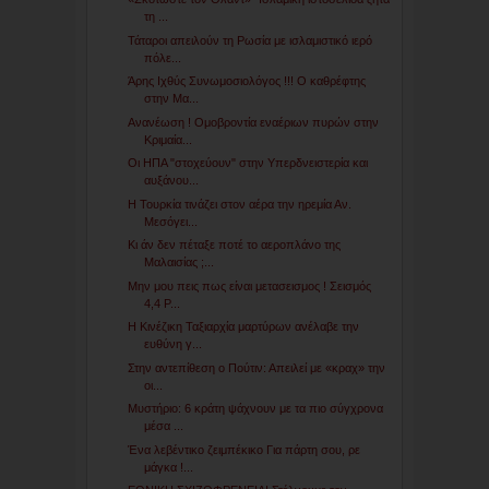
τη ...
Τάταροι απειλούν τη Ρωσία με ισλαμιστικό ιερό
πόλε...
Άρης Ιχθύς Συνωμοσιολόγος !!! Ο καθρέφτης
στην Μα...
Ανανέωση ! Ομοβροντία εναέριων πυρών στην
Κριμαία...
Οι ΗΠΑ "στοχεύουν" στην Υπερδνειστερία και
αυξάνου...
Η Τουρκία τινάζει στον αέρα την ηρεμία Αν.
Μεσόγει...
Κι άν δεν πέταξε ποτέ το αεροπλάνο της
Μαλαισίας ;...
Μην μου πεις πως είναι μετασεισμος ! Σεισμός
4,4 Ρ...
Η Κινέζικη Ταξιαρχία μαρτύρων ανέλαβε την
ευθύνη γ...
Στην αντεπίθεση ο Πούτιν: Απειλεί με «κραχ» την
οι...
Μυστήριο: 6 κράτη ψάχνουν με τα πιο σύγχρονα
μέσα ...
Ένα λεβέντικο ζειμπέκικο Για πάρτη σου, ρε
μάγκα !...