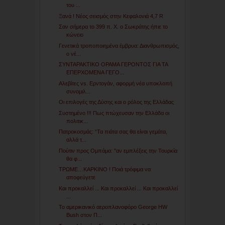
του ...
Ξανά ! Νέος σεισμός στην Κεφαλονιά 4,7 R
Σαν σήμερα το 399 π. Χ. ο Σωκράτης ήπιε το
κώνειο
Γενετικά τροποποιημένα έμβρυα: Διανθρωπισμός,
ο νέ...
ΣΥΝΤΑΡΑΚΤΙΚΟ ΟΡΑΜΑ ΓΕΡΟΝΤΟΣ ΓΙΑ ΤΑ
ΕΠΕΡΧΟΜΕΝΑ ΓΕΓΟ...
Αλεβίτες vs. Ερντογάν, αφορμή νέα υποκλοπή
συνομιλ...
Οι επιλογές της Δύσης και ο ρόλος της Ελλάδας
Συστημένο !!! Πως πτώχευσαν την Ελλάδα οι
πολιτικ...
Πατροκοσμάς: “Τα πιάτα σας θα είναι γεμάτα,
αλλά τ...
Πούτιν προς Ομπάμα: "αν εμπλέξεις την Τουρκία
θα φ...
ΤΡΩΜΕ…ΚΑΡΚΙΝΟ ! Ποιά τρόφιμα να
αποφεύγετε
Και προκαλλεί ... Και προκαλλεί ... Και προκαλλεί
...
Το αμερικανικό αεροπλανοφόρο George HW
Bush στον Π...