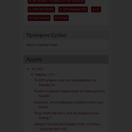
4- ΦΤΙΑΧΝΩ / ΕΠΙΒΙΩΣΗ / ΑΥΤΑΡΚΕΙΑ
5- ΠΡΟΦΗΤΕΙΕΣ
6- ΝΤΟΚΙΜΑΝΤΕΡ
Α.Ι.Σ.
ΕΠΙΛΕΓΜΕΝΑ
ΕΡΕΥΝΑ
Πρόσφατα Σχόλια
Error Loading Feed!
Αρχείο
▼
14
(398)
▼
Μάρτιος
(197)
Το 93% ψήφισε υπέρ της προσάρτησης της
Κριμαίας στ...
Ρωσία-Ουκρανία συμφώνησαν σε ανακωχή στην
Κριμαία ...
Ευγονική , Αποπληθυσμός και Mind Control των
Rocke...
Ένας RothChild Πίσω από την Εξαφάνιση του
Boeing 7...
ΦΟΒΟΙ ΓΙΑ ΠΡΑΞΙΚΟΠΗΜΑ ΣΤΗΝ ΤΟΥΡΚΙΑ –
“ΔΟΛΟΦΟΝΟ” ΚΑ...