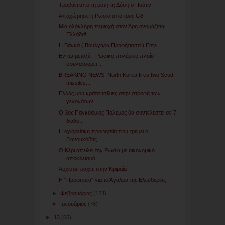
Τραβάει από τη μύτη τη Δύση ο Πούτιν
Αποχώρησε η Ρωσία από τους G8!
Μια ολόκληρη περιοχή στον Άρη ονομάζεται
Ελλάδα!
Η Βάνκα ( Βουλγάρα Προφήτισσα ) Είπε
Εν τω μεταξύ ! Ρώσικο πολέμικο πλοίο
σουλατσάρει ...
BREAKING NEWS: North Korea fires two Scud
missiles...
Ελλάς μου κράτα τσίλιες στην στροφή των
γεγονότων ...
Ο 3ος Παγκόσμιος Πόλεμος θα συντελεστεί σε 7
διαδο...
Η αγιορείτικη προφητεία που τρέμει ο
Γιανουκόβιτς
Ο Κέρι απειλεί την Ρωσία με οικονομικό
αποκλεισμό ...
Άρχισαν μάχες στην Κριμαία
Η "Προφητεία" για το Άγαλμα της Ελευθερίας
►
Φεβρουάριος
(123)
►
Ιανουάριος
(78)
►
13
(65)