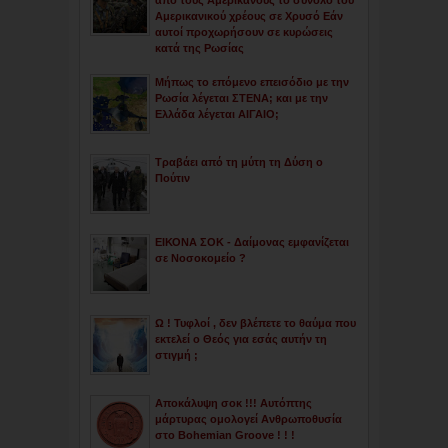
από τους Αμερικάνους το σύνολο του
Αμερικανικού χρέους σε Χρυσό Εάν
αυτοί προχωρήσουν σε κυρώσεις
κατά της Ρωσίας
Μήπως το επόμενο επεισόδιο με την
Ρωσία λέγεται ΣΤΕΝΑ; και με την
Ελλάδα λέγεται ΑΙΓΑΙΟ;
Τραβάει από τη μύτη τη Δύση ο
Πούτιν
ΕΙΚΟΝΑ ΣΟΚ - Δαίμονας εμφανίζεται
σε Νοσοκομείο ?
Ω ! Τυφλοί , δεν βλέπετε το θαύμα που
εκτελεί ο Θεός για εσάς αυτήν τη
στιγμή ;
Αποκάλυψη σοκ !!! Αυτόπτης
μάρτυρας ομολογεί Ανθρωποθυσία
στο Bohemian Groove ! ! !