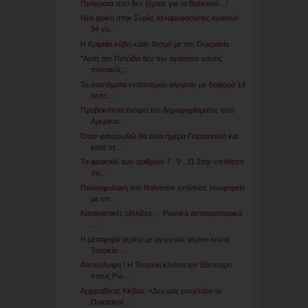
Πράγματα που δεν ξέρατε για το Βατικανό…!
Νέα φρίκη στην Συρία: Ισλαμοφασίστες κρατούν
94 γυ...
Η Κριμαία κόβει κάθε δεσμό με την Ουκρανία
"Αυτή την Πατρίδα δεν την αγάπησε κανείς
πολιτικός...
Τα συστήματα εντοπισμού σίγησαν με διαφορά 14
λεπτ...
Προβοκάτσια ενόψει του δημοψηφίσματος από
Αμερικαν...
Όταν φανερωθώ θα είναι ημέρα Παρασκευή και
κατά τη...
Τα φρακτάλ των αριθμών 7 , 9 , 11 Στην υπόθεση
της...
Πολιτοφυλακή στο Ντόνετσκ εντόπισε λεωφορείο
με οπ...
Καταιγιστικές εξελίξεις ... Ρωσικά αντιαεροπορικά
...
Η μεταφορά αερίου με αγωγούς φέρνει κοντά
Τουρκία-...
Αποκάλυψη ! Η Τουρκία κλείνει τον Βόσπορο
στους Ρώ...
Αρχιραβίνος Κιέβου: «Δεν μας ενοχλούν οι
Ουκρανοί ...