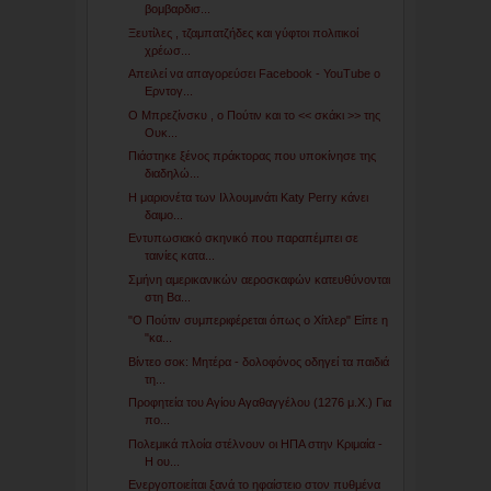
βομβαρδισ...
Ξευτίλες , τζαμπατζήδες και γύφτοι πολιτικοί
χρέωσ...
Απειλεί να απαγορεύσει Facebook - YouTube ο
Ερντογ...
Ο Μπρεζίνσκυ , ο Πούτιν και το << σκάκι >> της
Ουκ...
Πιάστηκε ξένος πράκτορας που υποκίνησε της
διαδηλώ...
Η μαριονέτα των Ιλλουμινάτι Katy Perry κάνει
δαιμο...
Εντυπωσιακό σκηνικό που παραπέμπει σε
ταινίες κατα...
Σμήνη αμερικανικών αεροσκαφών κατευθύνονται
στη Βα...
"Ο Πούτιν συμπεριφέρεται όπως ο Χίτλερ" Είπε η
"κα...
Βίντεο σοκ: Μητέρα - δολοφόνος οδηγεί τα παιδιά
τη...
Προφητεία του Αγίου Αγαθαγγέλου (1276 μ.Χ.) Για
πο...
Πολεμικά πλοία στέλνουν οι ΗΠΑ στην Κριμαία -
Η ου...
Ενεργοποιείται ξανά το ηφαίστειο στον πυθμένα