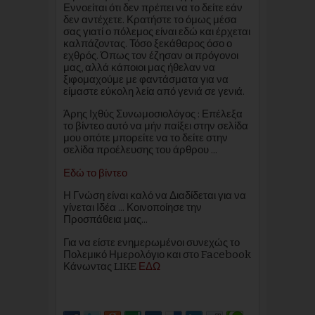
Εννοείται ότι δεν πρέπει να το δείτε εάν
δεν αντέχετε. Κρατήστε το όμως μέσα
σας γιατί ο πόλεμος είναι εδώ και έρχεται
καλπάζοντας. Τόσο ξεκάθαρος όσο ο
εχθρός. Όπως τον έζησαν οι πρόγονοι
μας, αλλά κάποιοι μας ήθελαν να
ξιφομαχούμε με φαντάσματα για να
είμαστε εύκολη λεία από γενιά σε γενιά.
Άρης Ιχθύς Συνωμοσιολόγος : Επέλεξα
το βίντεο αυτό να μήν παίξει στην σελίδα
μου οπότε μπορείτε να το δείτε στην
σελίδα προέλευσης του άρθρου ...
Εδώ το βίντεο
Η Γνώση είναι καλό να Διαδίδεται για να
γίνεται Ιδέα ... Κοινοποίησε την
Προσπάθεια μας...
Για να είστε ενημερωμένοι συνεχώς το
Πολεμικό Ημερολόγιο και στο Facebook
Κάνωντας LIKE
ΕΔΩ