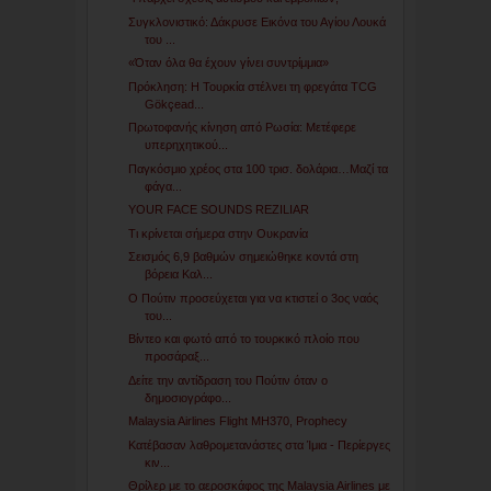
Συγκλονιστικό: Δάκρυσε Εικόνα του Αγίου Λουκά
του ...
«Όταν όλα θα έχουν γίνει συντρίμμια»
Πρόκληση: Η Τουρκία στέλνει τη φρεγάτα TCG
Gökçead...
Πρωτοφανής κίνηση από Ρωσία: Μετέφερε
υπερηχητικού...
Παγκόσμιο χρέος στα 100 τρισ. δολάρια…Μαζί τα
φάγα...
YOUR FACE SOUNDS REZILIAR
Τι κρίνεται σήμερα στην Ουκρανία
Σεισμός 6,9 βαθμών σημειώθηκε κοντά στη
βόρεια Καλ...
Ο Πούτιν προσεύχεται για να κτιστεί ο 3ος ναός
του...
Βίντεο και φωτό από το τουρκικό πλοίο που
προσάραξ...
Δείτε την αντίδραση του Πούτιν όταν ο
δημοσιογράφο...
Malaysia Airlines Flight MH370, Prophecy
Κατέβασαν λαθρομετανάστες στα Ίμια - Περίεργες
κιν...
Θρίλερ με το αεροσκάφος της Malaysia Airlines με