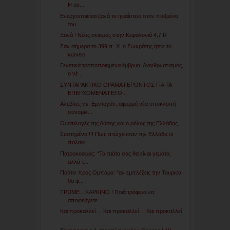
Η ου...
Ενεργοποιείται ξανά το ηφαίστειο στον πυθμένα
του ...
Ξανά ! Νέος σεισμός στην Κεφαλονιά 4,7 R
Σαν σήμερα το 399 π. Χ. ο Σωκράτης ήπιε το
κώνειο
Γενετικά τροποποιημένα έμβρυα: Διανθρωπισμός,
ο νέ...
ΣΥΝΤΑΡΑΚΤΙΚΟ ΟΡΑΜΑ ΓΕΡΟΝΤΟΣ ΓΙΑ ΤΑ
ΕΠΕΡΧΟΜΕΝΑ ΓΕΓΟ...
Αλεβίτες vs. Ερντογάν, αφορμή νέα υποκλοπή
συνομιλ...
Οι επιλογές της Δύσης και ο ρόλος της Ελλάδας
Συστημένο !!! Πως πτώχευσαν την Ελλάδα οι
πολιτικ...
Πατροκοσμάς: “Τα πιάτα σας θα είναι γεμάτα,
αλλά τ...
Πούτιν προς Ομπάμα: "αν εμπλέξεις την Τουρκία
θα φ...
ΤΡΩΜΕ…ΚΑΡΚΙΝΟ ! Ποιά τρόφιμα να
αποφεύγετε
Και προκαλλεί ... Και προκαλλεί ... Και προκαλλεί
...