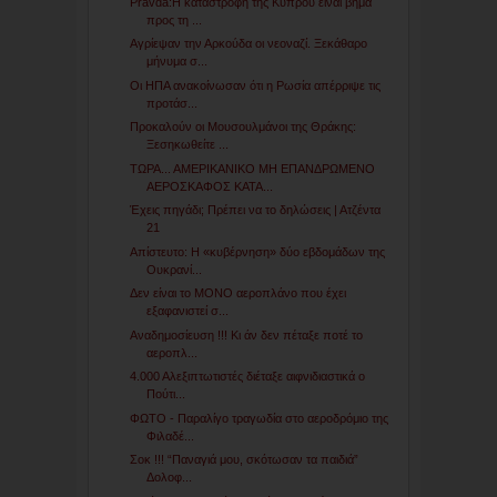
Pravda:Η καταστροφή της Κύπρου είναι βήμα
προς τη ...
Αγρίεψαν την Αρκούδα οι νεοναζί. Ξεκάθαρο
μήνυμα σ...
Οι ΗΠΑ ανακοίνωσαν ότι η Ρωσία απέρριψε τις
προτάσ...
Προκαλούν οι Μουσουλμάνοι της Θράκης:
Ξεσηκωθείτε ...
ΤΩΡΑ... ΑΜΕΡΙΚΑΝΙΚΟ ΜΗ ΕΠΑΝΔΡΩΜΕΝΟ
ΑΕΡΟΣΚΑΦΟΣ ΚΑΤΑ...
Έχεις πηγάδι; Πρέπει να το δηλώσεις | Ατζέντα
21
Απίστευτο: Η «κυβέρνηση» δύο εβδομάδων της
Ουκρανί...
Δεν είναι το ΜΟΝΟ αεροπλάνο που έχει
εξαφανιστεί σ...
Αναδημοσίευση !!! Κι άν δεν πέταξε ποτέ το
αεροπλ...
4.000 Αλεξιπτωτιστές διέταξε αιφνιδιαστικά ο
Πούτι...
ΦΩΤΟ - Παραλίγο τραγωδία στο αεροδρόμιο της
Φιλαδέ...
Σοκ !!! “Παναγιά μου, σκότωσαν τα παιδιά”
Δολοφ...