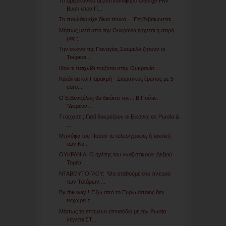
Το αμερικανικό αεροπλανοφόρο George HW
Bush στον Π...
Το πουλάκι είχε δίκιο τελικά ... Επιβεβαιώνεται......
Μήπως μετά από την Ουκρανία έρχεται η σειρά
μας ;
Την εικόνα της Παναγίας Σουμελά ζητούν οι
Τούρκοι ...
Ιδού τι παιχνίδι παίζεται στην Ουκρανία ...
Κατάντια και Παρακμή - Στοματικός έρωτας με 5
euro...
Ο E.Bενιζέλος θα δικάσει τον... Β.Πούτιν:
"Διερευν...
Tι άρχισε ; Γιατί δακρύζουν οι Εικόνες σε Ρωσία &
...
Μπλόφα του Πούτιν το τελεσίγραφο, ή τακτική
των Κα...
ΟΥΚΡΑΝΙΑ: Ο ηγέτης του «ναζιστικού» ‘Δεξιού
Τομέα’...
ΝΤΑΒΟΥΤΟΓΛΟΥ: “Θα σταθούμε στο πλευρό
των Τατάρων ...
By the way ! Έξω από το Ευρώ όποιος δεν
εκχωρεί τ...
Μήπως το επόμενο επεισόδιο με την Ρωσία
λέγεται ΣΤ...