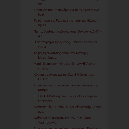
σύ...
Τώρα: Απίστευτο σενάριο για το “εξαφανισμένο”
boei...
Το ράπισμα της Ρωσίας επισπεύει την διάλυση
της ΕΕ...
Να η... βοήθεια της Δύσης στην Ουκρανία: ΔΝΤ -
Α.Γ...
Η φώτογραφία της ημέρας ... Where eeeeever
you ar...
Ας μαζέψει κάποιος αυτόν τον Μπεκρή !
Μπουτάρης :...
Martin Dempsey: «Ο στρατός των ΗΠΑ είναι
έτοιμος ν...
Κόντρα σε όλους και σε όλα !!! Μόσχα προς
ΗΠΑ: "Ε...
Συνωστισμός πολεμικών σκαφών ανοικτά της
Κύπρου
EKTAKTO Κόλαση στην Τουρκία! Εκτεταμένα
επεισόδια ...
Αιφνιδιασμός Β.Πούτιν: H Κριμαία ανακήρυξε την
ανε...
Θρίλερ με τα αμερικανικά UAV - Οι Ρώσοι
"σκέπασαν"...
Στην απαρχή μιας ακόμη προφητείας ; Εμφάνιση