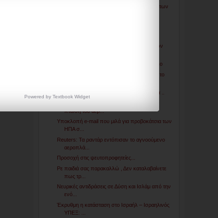
Βίντεο με μαζικές μεταφορές ρωσικών αρμάτων
μάχης ...
Ανοικτή επιστολή Ελλήνων στον Πούτιν !
“Χοντραίνει” η κόντρα Ομπάμα-Πούτιν
Β. Πούτιν: Η Ρωσία δεν ήταν υποκινητής των
καταστά...
Ο Τέσλα και η Τράπεζα Πληροφοριών Βίντεο
Σε ένα παράλληλο σύ(ν)μ-παν , Πατώντας το
κόκκινο ...
Τα πράγματα τρέχουν με ιλιγγιώδη ταχύτητα ..
Powered by
Textbook
Widget
Ο «Ψευτο-προφήτης» που προέβλεψε την
πτώση του αερ...
Υποκλοπή e-mail που μιλά για προβοκάτσια των
ΗΠΑ σ...
Reuters: Τα ραντάρ εντόπισαν το αγνοούμενο
αεροπλά...
Προσοχή στις ψευτοπροφητείες...
Ρε παιδιά σας παρακαλλώ , Δεν καταλαβαίνετε
πως τρ...
Νευρικές αντιδράσεις σε Δύση και Ισλάμ από την
ενό...
Έκρυθμη η κατάσταση στο Ισραήλ – Ισραηλινός
ΥΠΕΞ: ...