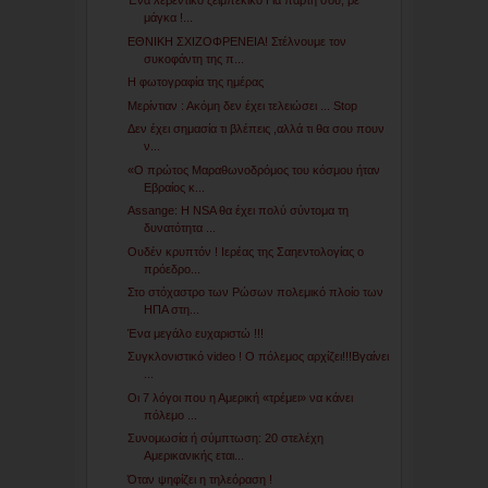
Ένα λεβέντικο ζειμπέκικο Για πάρτη σου, ρε
μάγκα !...
ΕΘΝΙΚΗ ΣΧΙΖΟΦΡΕΝΕΙΑ! Στέλνουμε τον
συκοφάντη της π...
Η φωτογραφία της ημέρας
Μερίντιαν : Ακόμη δεν έχει τελειώσει ... Stop
Δεν έχει σημασία τι βλέπεις ,αλλά τι θα σου πουν
ν...
«O πρώτος Μαραθωνοδρόμος του κόσμου ήταν
Εβραίος κ...
Assange: H NSA θα έχει πολύ σύντομα τη
δυνατότητα ...
Ουδέν κρυπτόν ! Ιερέας της Σαηεντολογίας ο
πρόεδρο...
Στο στόχαστρο των Ρώσων πολεμικό πλοίο των
ΗΠΑ στη...
Ένα μεγάλο ευχαριστώ !!!
Συγκλονιστικό video ! O πόλεμος αρχίζει!!!Βγαίνει
...
Οι 7 λόγοι που η Αμερική «τρέμει» να κάνει
πόλεμο ...
Συνομωσία ή σύμπτωση: 20 στελέχη
Αμερικανικής εται...
Όταν ψηφίζει η τηλεόραση !