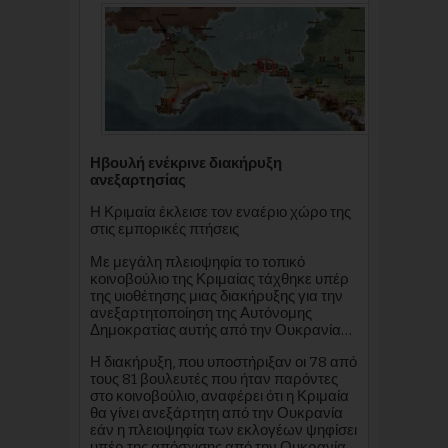
Ηβουλή ενέκρινε διακήρυξη
ανεξαρτησίας
Η Κριμαία έκλεισε τον εναέριο χώρο της
στις εμπορικές πτήσεις
Με μεγάλη πλειοψηφία το τοπικό
κοινοβούλιο της Κριμαίας τάχθηκε υπέρ
της υιοθέτησης μιας διακήρυξης για την
ανεξαρτητοποίηση της Αυτόνομης
Δημοκρατίας αυτής από την Ουκρανία…
Η διακήρυξη, που υποστήριξαν οι 78 από
τους 81 βουλευτές που ήταν παρόντες
στο κοινοβούλιο, αναφέρει ότι η Κριμαία
θα γίνει ανεξάρτητη από την Ουκρανία
εάν η πλειοψηφία των εκλογέων ψηφίσει
υπέρ της απόσχισης από την Ουκρανία