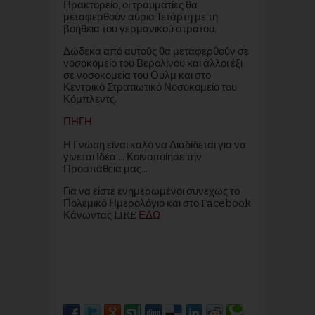
Πρακτορείο, οι τραυματίες θα
μεταφερθούν αύριο Τετάρτη με τη
βοήθεια του γερμανικού στρατού.
Δώδεκα από αυτούς θα μεταφερθούν σε
νοσοκομείο του Βερολίνου και άλλοι έξι
σε νοσοκομεία του Ουλμ και στο
Κεντρικό Στρατιωτικό Νοσοκομείο του
Κόμπλεντς.
ΠΗΓΗ
Η Γνώση είναι καλό να Διαδίδεται για να
γίνεται Ιδέα ... Κοινοποίησε την
Προσπάθεια μας...
Για να είστε ενημερωμένοι συνεχώς το
Πολεμικό Ημερολόγιο και στο Facebook
Κάνωντας LIKE
ΕΔΩ