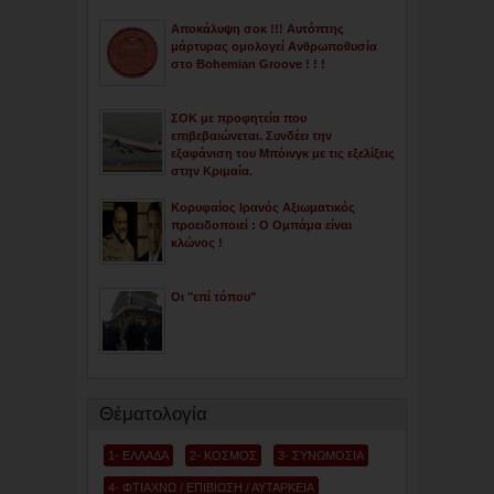
Αποκάλυψη σοκ !!! Αυτόπτης
μάρτυρας ομολογεί Ανθρωποθυσία
στο Bohemian Groove ! ! !
ΣΟΚ με προφητεία που
επιβεβαιώνεται. Συνδέει την
εξαφάνιση του Μπόινγκ με τις εξελίξεις
στην Κριμαία.
Κορυφαίος Ιρανός Αξιωματικός
προειδοποιεί : Ο Ομπάμα είναι
κλώνος !
Οι "επί τόπου"
Θέματολογία
1- ΕΛΛΑΔΑ
2- ΚΟΣΜΟΣ
3- ΣΥΝΩΜΟΣΙΑ
4- ΦΤΙΑΧΝΩ / ΕΠΙΒΙΩΣΗ / ΑΥΤΑΡΚΕΙΑ