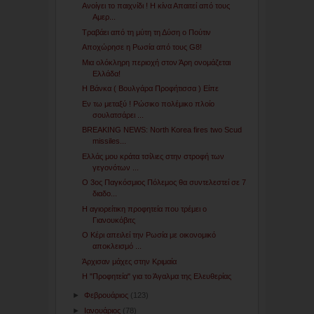
Ανοίγει το παιχνίδι ! Η κίνα Απαιτεί από τους
Αμερ...
Τραβάει από τη μύτη τη Δύση ο Πούτιν
Αποχώρησε η Ρωσία από τους G8!
Μια ολόκληρη περιοχή στον Άρη ονομάζεται
Ελλάδα!
Η Βάνκα ( Βουλγάρα Προφήτισσα ) Είπε
Εν τω μεταξύ ! Ρώσικο πολέμικο πλοίο
σουλατσάρει ...
BREAKING NEWS: North Korea fires two Scud
missiles...
Ελλάς μου κράτα τσίλιες στην στροφή των
γεγονότων ...
Ο 3ος Παγκόσμιος Πόλεμος θα συντελεστεί σε 7
διαδο...
Η αγιορείτικη προφητεία που τρέμει ο
Γιανουκόβιτς
Ο Κέρι απειλεί την Ρωσία με οικονομικό
αποκλεισμό ...
Άρχισαν μάχες στην Κριμαία
Η "Προφητεία" για το Άγαλμα της Ελευθερίας
►
Φεβρουάριος
(123)
►
Ιανουάριος
(78)