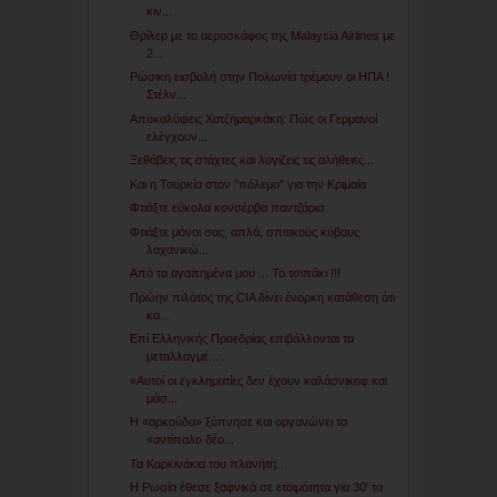
κιν...
Θρίλερ με το αεροσκάφος της Malaysia Airlines με
2...
Ρώσικη εισβολή στην Πολωνία τρέμουν οι ΗΠΑ !
Στέλν...
Αποκαλύψεις Χατζημαρκάκη: Πώς οι Γερμανοί
ελέγχουν...
Ξεθάβεις τις στάχτες και λυγίζεις τις αλήθειες...
Και η Τουρκία στον "πόλεμο" για την Κριμαία
Φτιάξτε εύκολα κονσέρβα παντζάρια
Φτιάξτε μόνοι σας, απλά, σπιτικούς κύβους
λαχανικώ...
Από τα αγαπημένα μου ... Το τσιπάκι !!!
Πρώην πιλότος της CIA δίνει ένορκη κατάθεση ότι
κα...
Επί Ελληνικής Προεδρίας επιβάλλονται τα
μεταλλαγμέ...
«Αυτοί οι εγκληματίες δεν έχουν καλάσνικοφ και
μάσ...
Η «αρκούδα» ξύπνησε και οργανώνει το
«αντίπαλο δέο...
Τα Καρκινάκια του πλανήτη…
Η Ρωσία έθεσε ξαφνικά σε ετοιμότητα για 30' τα