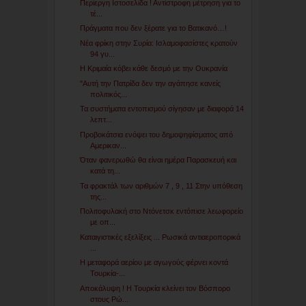
Περίεργη Ιστοσελίδα ! Αντίστροφη μέτρηση για το
τέ...
Πράγματα που δεν ξέρατε για το Βατικανό…!
Νέα φρίκη στην Συρία: Ισλαμοφασίστες κρατούν
94 γυ...
Η Κριμαία κόβει κάθε δεσμό με την Ουκρανία
"Αυτή την Πατρίδα δεν την αγάπησε κανείς
πολιτικός...
Τα συστήματα εντοπισμού σίγησαν με διαφορά 14
λεπτ...
Προβοκάτσια ενόψει του δημοψηφίσματος από
Αμερικαν...
Όταν φανερωθώ θα είναι ημέρα Παρασκευή και
κατά τη...
Τα φρακτάλ των αριθμών 7 , 9 , 11 Στην υπόθεση
της...
Πολιτοφυλακή στο Ντόνετσκ εντόπισε λεωφορείο
με οπ...
Καταιγιστικές εξελίξεις ... Ρωσικά αντιαεροπορικά
...
Η μεταφορά αερίου με αγωγούς φέρνει κοντά
Τουρκία-...
Αποκάλυψη ! Η Τουρκία κλείνει τον Βόσπορο
στους Ρώ...