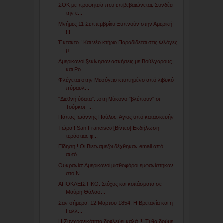
ΣΟΚ με προφητεία που επιβεβαιώνεται. Συνδέει
την ε...
Μνήμες 11 Σεπτεμβρίου Ξυπνούν στην Αμερική
!!!
Έκτακτο ! Και νέο κτήριο Παραδίδεται στις Φλόγες
μ...
Αμερικανοί ξεκίνησαν ασκήσεις με Βούλγαρους
και Ρο...
Φλέγεται στην Μεσόγειο κτυπημένο από λιβυκό
πύραυλ...
"Διεθνή ύδατα"...στη Μύκονο "βλέπουν" οι
Τούρκοι -...
Πάπας Ιωάννης Παύλος: Άγιος υπό κατασκευήν
Τώρα ! San Francisco [Βίντεο] Εκδήλωση
τεράστιας φ...
Είδηση ! Οι Βιετναμέζοι δέχθηκαν email από
αυτό...
Ουκρανία: Αμερικανοί μισθοφόροι εμφανίστηκαν
στο Ν...
ΑΠΟΚΛΕΙΣΤΙΚΟ: Στόχος και κοιτάσματα σε
Μαύρη Θάλασ...
Σαν σήμερα: 12 Μαρτίου 1854: Η Βρετανία και η
Γαλλ...
Η Συγχρονικότητα δουλεύει καλά !!! Τι θα δούμε