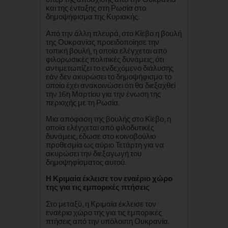
και της ένταξης στη Ρωσία στο
δημοψήφισμα της Κυριακής.
Από την άλλη πλευρά, στο Κίεβο η βουλή
της Ουκρανίας προειδοποίησε την
τοπική βουλή, η οποία ελέγχεται από
φιλορωσικές πολιτικές δυνάμεις, ότι
αντιμετωπίζει το ενδεχόμενο διάλυσης
εάν δεν ακυρώσει το δημοψήφισμα το
οποίο έχει ανακοινώσει ότι θα διεξαχθεί
την 16η Μαρτίου για την ένωση της
περιοχής με τη Ρωσία.
Μια απόφαση της βουλής στο Κίεβο, η
οποία ελέγχεται από φιλοδυτικές
δυνάμεις, έδωσε στο κοινοβούλιο
προθεσμία ως αύριο Τετάρτη για να
ακυρώσει την διεξαγωγή του
δημοψηφίσματος αυτού.
Η Κριμαία έκλεισε τον εναέριο χώρο
της για τις εμπορικές πτήσεις
Στο μεταξύ, η Κριμαία έκλεισε τον
εναέριο χώρο της για τις εμπορικές
πτήσεις από την υπόλοιπη Ουκρανία.