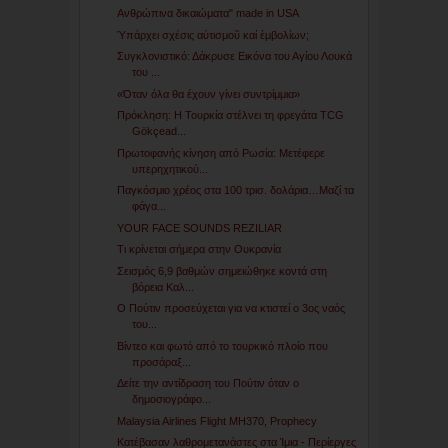
Ανθρώπινα δικαιώματα" made in USA
Ὑπάρχει σχέσις αὐτισμοῦ καί ἐμβολίων;
Συγκλονιστικό: Δάκρυσε Εικόνα του Αγίου Λουκά
του ...
«Όταν όλα θα έχουν γίνει συντρίμμια»
Πρόκληση: Η Τουρκία στέλνει τη φρεγάτα TCG
Gökçead...
Πρωτοφανής κίνηση από Ρωσία: Μετέφερε
υπερηχητικού...
Παγκόσμιο χρέος στα 100 τρισ. δολάρια…Μαζί τα
φάγα...
YOUR FACE SOUNDS REZILIAR
Τι κρίνεται σήμερα στην Ουκρανία
Σεισμός 6,9 βαθμών σημειώθηκε κοντά στη
βόρεια Καλ...
Ο Πούτιν προσεύχεται για να κτιστεί ο 3ος ναός
του...
Βίντεο και φωτό από το τουρκικό πλοίο που
προσάραξ...
Δείτε την αντίδραση του Πούτιν όταν ο
δημοσιογράφο...
Malaysia Airlines Flight MH370, Prophecy
Κατέβασαν λαθρομετανάστες στα Ίμια - Περίεργες