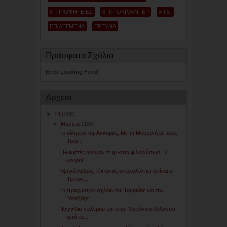
5- ΠΡΟΦΗΤΕΙΕΣ
6- ΝΤΟΚΙΜΑΝΤΕΡ
Α.Ι.Σ.
ΕΠΙΛΕΓΜΕΝΑ
ΕΡΕΥΝΑ
Πρόσφατα Σχόλια
Error Loading Feed!
Αρχείο
▼
14
(386)
▼
Μάρτιος
(185)
Το δίλημμα της Αγκυρας. Με τη Μόσχα ή με τους
Τατά...
Εθνικιστές άνοιξαν πυρ κατά φιλορώσων . 2
νεκροί
Υψηλόβαθμος Τέκτονας αποκαλύπτει τι είναι ο
Τεκτον...
Το πραγματικό σχέδιο της Τουρκίας για την
"Ανεξάρτ...
Παιχνίδια πολέμου και στην Μεσόγειο θάλασσα
από το...