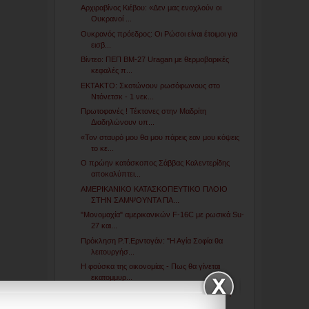
Αρχιραβίνος Κιέβου: «Δεν μας ενοχλούν οι
Ουκρανοί ...
Ουκρανός πρόεδρος: Οι Ρώσοι είναι έτοιμοι για
εισβ...
Βίντεο: ΠΕΠ ΒΜ-27 Uragan με θερμοβαρικές
κεφαλές π...
ΕΚΤΑΚΤΟ: Σκοτώνουν ρωσόφωνους στο
Ντόνετσκ - 1 νεκ...
Πρωτοφανές ! Τέκτονες στην Μαδρίτη
Διαδηλώνουν υπ...
«Toν σταυρό μου θα μου πάρεις εαν μου κόψεις
το κε...
Ο πρώην κατάσκοπος Σάββας Καλεντερίδης
αποκαλύπτει...
ΑΜΕΡΙΚΑΝΙΚΟ ΚΑΤΑΣΚΟΠΕΥΤΙΚΟ ΠΛΟΙΟ
ΣΤΗΝ ΣΑΜΨΟΥΝΤΑ ΠΑ...
"Μονομαχία" αμερικανικών F-16C με ρωσικά Su-
27 και...
Πρόκληση Ρ.Τ.Ερντογάν: "Η Αγία Σοφία θα
λειτουργήσ...
Η φούσκα της οικονομίας - Πως θα γίνεται
εκατομμυρ...
Διευθυντής CIA για πιθανή ρωσική επέμβαση
στην Ουκ...