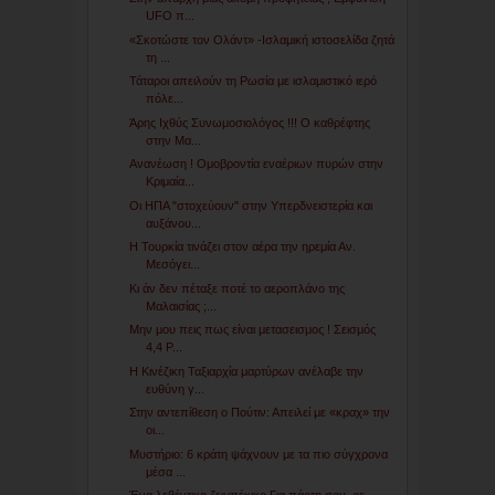
UFO π...
«Σκοτώστε τον Ολάντ» -Ισλαμική ιστοσελίδα ζητά
τη ...
Τάταροι απειλούν τη Ρωσία με ισλαμιστικό ιερό
πόλε...
Άρης Ιχθύς Συνωμοσιολόγος !!! Ο καθρέφτης
στην Μα...
Ανανέωση ! Ομοβροντία εναέριων πυρών στην
Κριμαία...
Οι ΗΠΑ "στοχεύουν" στην Υπερδνειστερία και
αυξάνου...
Η Τουρκία τινάζει στον αέρα την ηρεμία Αν.
Μεσόγει...
Κι άν δεν πέταξε ποτέ το αεροπλάνο της
Μαλαισίας ;...
Μην μου πεις πως είναι μετασεισμος ! Σεισμός
4,4 Ρ...
Η Κινέζικη Ταξιαρχία μαρτύρων ανέλαβε την
ευθύνη γ...
Στην αντεπίθεση ο Πούτιν: Απειλεί με «κραχ» την
οι...
Μυστήριο: 6 κράτη ψάχνουν με τα πιο σύγχρονα
μέσα ...