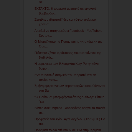
στ...
ΕΚΤΑΚΤΟ: 6 τουρκικά μαχητικά σε εικονικό
βομβαρδισ...
Ξευτίλες , τζαμπατζήδες και γύφτοι πολιτικοί
χρέωσ...
Απειλεί να απαγορεύσει Facebook - YouTube ο
Ερντογ...
Ο Μπρεζίνσκυ , ο Πούτιν και το << σκάκι >> της
Ουκ...
Πιάστηκε ξένος πράκτορας που υποκίνησε της
διαδηλώ...
Η μαριονέτα των Ιλλουμινάτι Katy Perry κάνει
δαιμο...
Εντυπωσιακό σκηνικό που παραπέμπει σε
ταινίες κατα...
Σμήνη αμερικανικών αεροσκαφών κατευθύνονται
στη Βα...
"Ο Πούτιν συμπεριφέρεται όπως ο Χίτλερ" Είπε η
"κα...
Βίντεο σοκ: Μητέρα - δολοφόνος οδηγεί τα παιδιά
τη...
Προφητεία του Αγίου Αγαθαγγέλου (1276 μ.Χ.) Για
πο...
Πολεμικά πλοία στέλνουν οι ΗΠΑ στην Κριμαία -