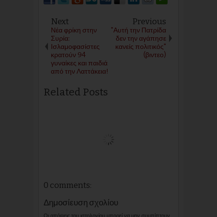
Next
Previous
Νέα φρίκη στην
"Αυτή την Πατρίδα
Συρία:
δεν την αγάπησε
Ισλαμοφασίστες
κανείς πολιτικός"
κρατούν 94
(βιντεο)
γυναίκες και παιδιά
από την Λαττάκεια!
Related Posts
0 comments:
Δημοσίευση σχολίου
Οι απόψεις του ιστολογίου μπορεί να μην συμπίπτουν