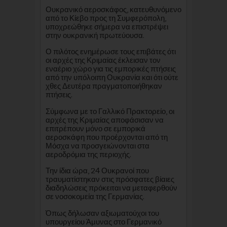
Ουκρανικό αεροσκάφος, κατευθυνόμενο
από το Κίεβο προς τη Συμφερόπολη,
υποχρεώθηκε σήμερα να επιστρέψει
στην ουκρανική πρωτεύουσα.
Ο πιλότος ενημέρωσε τους επιβάτες ότι
οι αρχές της Κριμαίας έκλεισαν τον
εναέριο χώρο για τις εμπορικές πτήσεις
από την υπόλοιπη Ουκρανία και ότι ούτε
χθες Δευτέρα πραγματοποιήθηκαν
πτήσεις.
Σύμφωνα με το Γαλλικό Πρακτορείο, οι
αρχές της Κριμαίας αποφάσισαν να
επιτρέπουν μόνο σε εμπορικά
αεροσκάφη που προέρχονται από τη
Μόσχα να προσγειώνονται στα
αεροδρόμια της περιοχής.
Την ίδια ώρα, 24 Ουκρανοί που
τραυματίστηκαν στις πρόσφατες βίαιες
διαδηλώσεις πρόκειται να μεταφερθούν
σε νοσοκομεία της Γερμανίας.
Όπως δήλωσαν αξιωματούχοι του
υπουργείου Άμυνας στο Γερμανικό