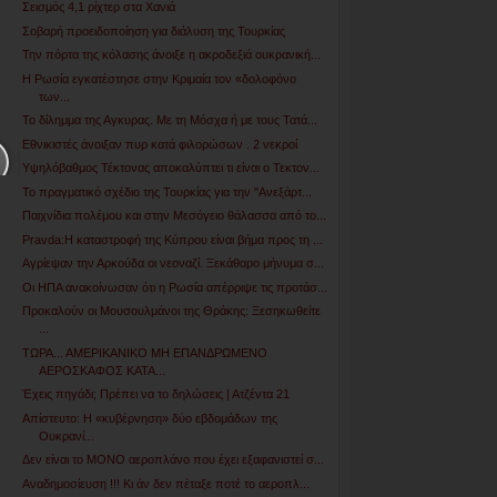
Σεισμός 4,1 ρίχτερ στα Χανιά
Σοβαρή προειδοποίηση για διάλυση της Τουρκίας
Την πόρτα της κόλασης άνοιξε η ακροδεξιά ουκρανική...
Η Ρωσία εγκατέστησε στην Κριμαία τον «δολοφόνο
των...
Το δίλημμα της Αγκυρας. Με τη Μόσχα ή με τους Τατά...
Εθνικιστές άνοιξαν πυρ κατά φιλορώσων . 2 νεκροί
Υψηλόβαθμος Τέκτονας αποκαλύπτει τι είναι ο Τεκτον...
Το πραγματικό σχέδιο της Τουρκίας για την "Ανεξάρτ...
Παιχνίδια πολέμου και στην Μεσόγειο θάλασσα από το...
Pravda:Η καταστροφή της Κύπρου είναι βήμα προς τη ...
Αγρίεψαν την Αρκούδα οι νεοναζί. Ξεκάθαρο μήνυμα σ...
Οι ΗΠΑ ανακοίνωσαν ότι η Ρωσία απέρριψε τις προτάσ...
Προκαλούν οι Μουσουλμάνοι της Θράκης: Ξεσηκωθείτε
...
ΤΩΡΑ... ΑΜΕΡΙΚΑΝΙΚΟ ΜΗ ΕΠΑΝΔΡΩΜΕΝΟ
ΑΕΡΟΣΚΑΦΟΣ ΚΑΤΑ...
Έχεις πηγάδι; Πρέπει να το δηλώσεις | Ατζέντα 21
Απίστευτο: Η «κυβέρνηση» δύο εβδομάδων της
Ουκρανί...
Δεν είναι το ΜΟΝΟ αεροπλάνο που έχει εξαφανιστεί σ...
Αναδημοσίευση !!! Κι άν δεν πέταξε ποτέ το αεροπλ...