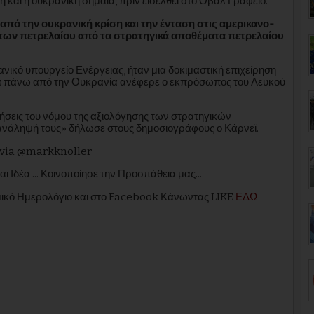
 και η ουκρανική σημαία, πριν εισέλθει στο Οβάλ Γραφείο.
από την ουκρανική κρίση και την ένταση στις αμερικανο-
των πετρελαίου από τα στρατηγικά αποθέματα πετρελαίου
ικό υπουργείο Ενέργειας, ήταν μια δοκιμαστική επιχείρηση
ωσία πάνω από την Ουκρανία ανέφερε ο εκπρόσωπος του Λευκού
τήσεις του νόμου της αξιολόγησης των στρατηγικών
 ανάληψή τους» δήλωσε στους δημοσιογράφους ο Κάρνεϊ.
via @markknoller
αι Ιδέα ... Κοινοποίησε την Προσπάθεια μας...
εμικό Ημερολόγιο και στο Facebook Κάνωντας LIKE
ΕΔΩ