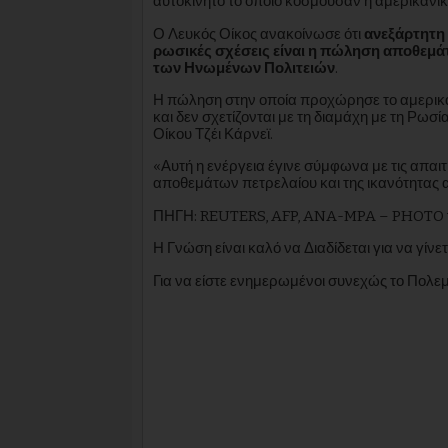
αυτοκίνητο το οποίο κοσμούσαν η αμερικανική
Ο Λευκός Οίκος ανακοίνωσε ότι
ανεξάρτητη 
ρωσικές σχέσεις είναι η πώληση αποθεμά
των Ηνωμένων Πολιτειών
.
Η πώληση στην οποία προχώρησε το αμερικαν
και δεν σχετίζονται με τη διαμάχη με τη Ρ
Οίκου Τζέι Κάρνεϊ.
«Αυτή η ενέργεια έγινε σύμφωνα με τις απαι
αποθεμάτων πετρελαίου και της ικανότητας
ΠΗΓΗ: REUTERS, AFP, ANA-MPA – PHOTO 
Η Γνώση είναι καλό να Διαδίδεται για να γίνετ
Για να είστε ενημερωμένοι συνεχώς το Πολ