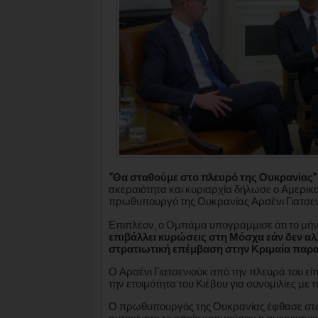
“Θα σταθούμε στο πλευρό της Ουκρανίας”
ακεραιότητα και κυριαρχία δήλωσε ο Αμερι
πρωθυπουργό της Ουκρανίας Αρσένι Γιατσεν
Επιπλέον, ο Ομπάμα υπογράμμισε ότι το μήνυ
επιβάλλει κυρώσεις στη Μόσχα εάν δεν αλλ
στρατιωτική επέμβαση στην Κριμαία παραβι
Ο Αρσένι Γιατσενιούκ από την πλευρά του είπ
την ετοιμότητα του Κιέβου για συνομιλίες με 
Ο πρωθυπουργός της Ουκρανίας έφθασε στο 