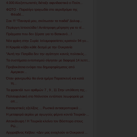
4.000 Αλεξιπτωτιστές διέταξε αιφνιδιαστικά ο Πούτι...
ΦΩΤΟ - Παραλίγο τραγωδία στο αεροδρόμιο της
Φιλαδέ...
Σοκ !!! “Παναγιά μου, σκότωσαν τα παιδιά” Δολοφ...
Περίεργη Ιστοσελίδα ! Αντίστροφη μέτρηση για το τέ...
Πράγματα που δεν ξέρατε για το Βατικανό…!
Νέα φρίκη στην Συρία: Ισλαμοφασίστες κρατούν 94 γυ...
Η Κριμαία κόβει κάθε δεσμό με την Ουκρανία
"Αυτή την Πατρίδα δεν την αγάπησε κανείς πολιτικός...
Τα συστήματα εντοπισμού σίγησαν με διαφορά 14 λεπτ...
Προβοκάτσια ενόψει του δημοψηφίσματος από
Αμερικαν...
Όταν φανερωθώ θα είναι ημέρα Παρασκευή και κατά
τη...
Τα φρακτάλ των αριθμών 7 , 9 , 11 Στην υπόθεση της...
Πολιτοφυλακή στο Ντόνετσκ εντόπισε λεωφορείο με
οπ...
Καταιγιστικές εξελίξεις ... Ρωσικά αντιαεροπορικά ...
Η μεταφορά αερίου με αγωγούς φέρνει κοντά Τουρκία-...
Αποκάλυψη ! Η Τουρκία κλείνει τον Βόσπορο στους
Ρώ...
Αρχιραβίνος Κιέβου: «Δεν μας ενοχλούν οι Ουκρανοί ...