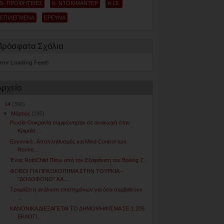
5- ΠΡΟΦΗΤΕΙΕΣ
6- ΝΤΟΚΙΜΑΝΤΕΡ
Α.Ι.Σ.
ΕΠΙΛΕΓΜΕΝΑ
ΕΡΕΥΝΑ
Πρόσφατα Σχόλια
rror Loading Feed!
Αρχείο
▼
14
(396)
▼
Μάρτιος
(195)
Ρωσία-Ουκρανία συμφώνησαν σε ανακωχή στην
Κριμαία ...
Ευγονική , Αποπληθυσμός και Mind Control των
Rocke...
Ένας RothChild Πίσω από την Εξαφάνιση του Boeing 7...
ΦΟΒΟΙ ΓΙΑ ΠΡΑΞΙΚΟΠΗΜΑ ΣΤΗΝ ΤΟΥΡΚΙΑ –
“ΔΟΛΟΦΟΝΟ” ΚΑ...
Τρομάζει η ανάλυση επιστημόνων για όσα συμβαίνουν
...
ΚΑΝΟΝΙΚΑ ΔΙΕΞΑΓΕΤΑΙ ΤΟ ΔΗΜΟΨΗΦΙΣΜΑ ΣΕ 1.205
ΕΚΛΟΓΙ...