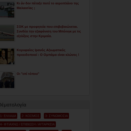
Κι άν δεν πέταξε ποτέ το αεροπλάνο της
Μαλαισίας ;
ΣΟΚ με προφητεία που επιβεβαιώνεται.
Συνδέει την εξαφάνιση του Μπόινγκ με τις
εξελίξεις στην Κριμαία.
Κορυφαίος Ιρανός Αξιωματικός
προειδοποιεί : Ο Ομπάμα είναι κλώνος !
Οι "επί τόπου"
Θέματολογία
1- ΕΛΛΑΔΑ
2- ΚΟΣΜΟΣ
3- ΣΥΝΩΜΟΣΙΑ
4- ΦΤΙΑΧΝΩ / ΕΠΙΒΙΩΣΗ / ΑΥΤΑΡΚΕΙΑ