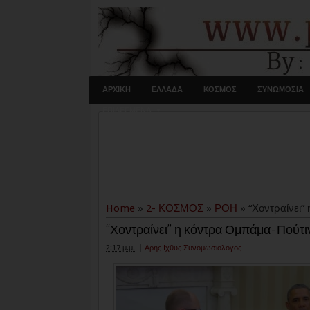
ΑΡΧΙΚΗ
ΕΛΛΑΔΑ
ΚΟΣΜΟΣ
ΣΥΝΩΜΟΣΙΑ
ΕΠΙΛΕΓΜΕΝΑ
Home
»
2- ΚΟΣΜΟΣ
»
ΡΟΗ
»
“Χοντραίνει”
“Χοντραίνει” η κόντρα Ομπάμα-Πούτι
2:17 μ.μ.
Αρης Ιχθυς Συνομωσιολογος