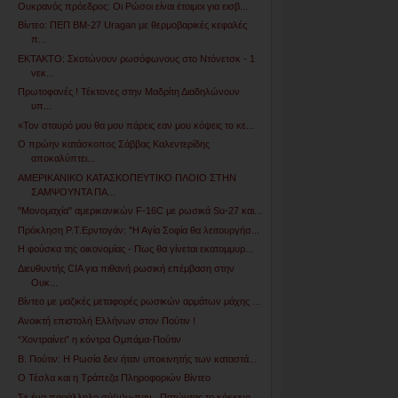
Ουκρανός πρόεδρος: Οι Ρώσοι είναι έτοιμοι για εισβ...
Βίντεο: ΠΕΠ ΒΜ-27 Uragan με θερμοβαρικές κεφαλές
π...
ΕΚΤΑΚΤΟ: Σκοτώνουν ρωσόφωνους στο Ντόνετσκ - 1
νεκ...
Πρωτοφανές ! Τέκτονες στην Μαδρίτη Διαδηλώνουν
υπ...
«Toν σταυρό μου θα μου πάρεις εαν μου κόψεις το κε...
Ο πρώην κατάσκοπος Σάββας Καλεντερίδης
αποκαλύπτει...
ΑΜΕΡΙΚΑΝΙΚΟ ΚΑΤΑΣΚΟΠΕΥΤΙΚΟ ΠΛΟΙΟ ΣΤΗΝ
ΣΑΜΨΟΥΝΤΑ ΠΑ...
"Μονομαχία" αμερικανικών F-16C με ρωσικά Su-27 και...
Πρόκληση Ρ.Τ.Ερντογάν: "Η Αγία Σοφία θα λειτουργήσ...
Η φούσκα της οικονομίας - Πως θα γίνεται εκατομμυρ...
Διευθυντής CIA για πιθανή ρωσική επέμβαση στην
Ουκ...
Βίντεο με μαζικές μεταφορές ρωσικών αρμάτων μάχης ...
Ανοικτή επιστολή Ελλήνων στον Πούτιν !
“Χοντραίνει” η κόντρα Ομπάμα-Πούτιν
Β. Πούτιν: Η Ρωσία δεν ήταν υποκινητής των καταστά...
Ο Τέσλα και η Τράπεζα Πληροφοριών Βίντεο
Σε ένα παράλληλο σύ(ν)μ-παν , Πατώντας το κόκκινο ...