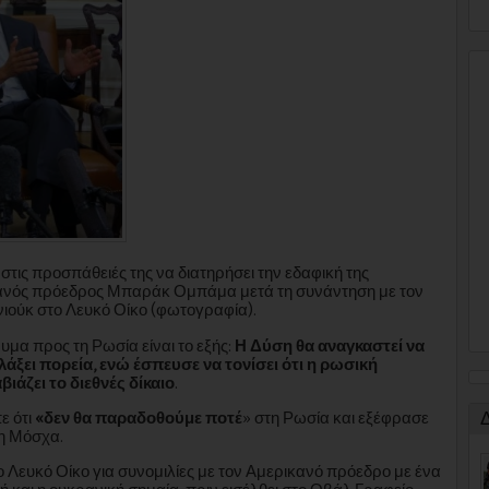
στις προσπάθειές της να διατηρήσει την εδαφική της
κανός πρόεδρος Μπαράκ Ομπάμα μετά τη συνάντηση με τον
ιούκ στο Λευκό Οίκο (φωτογραφία).
μα προς τη Ρωσία είναι το εξής:
Η Δύση θα αναγκαστεί να
άξει πορεία, ενώ έσπευσε να τονίσει ότι η ρωσική
άζει το διεθνές δίκαιο
.
ε ότι
«δεν θα παραδοθούμε ποτέ
» στη Ρωσία και εξέφρασε
τη Μόσχα.
Λευκό Οίκο για συνομιλίες με τον Αμερικανό πρόεδρο με ένα