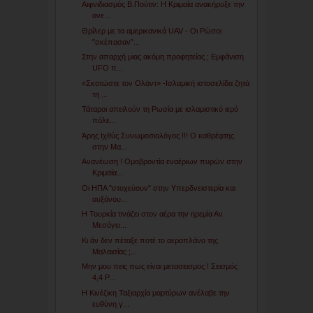
Αιφνιδιασμός Β.Πούτιν: H Κριμαία ανακήρυξε την
ανε...
Θρίλερ με τα αμερικανικά UAV - Οι Ρώσοι
"σκέπασαν"...
Στην απαρχή μιας ακόμη προφητείας ; Εμφάνιση
UFO π...
«Σκοτώστε τον Ολάντ» -Ισλαμική ιστοσελίδα ζητά
τη ...
Τάταροι απειλούν τη Ρωσία με ισλαμιστικό ιερό
πόλε...
Άρης Ιχθύς Συνωμοσιολόγος !!! Ο καθρέφτης
στην Μα...
Ανανέωση ! Ομοβροντία εναέριων πυρών στην
Κριμαία...
Οι ΗΠΑ "στοχεύουν" στην Υπερδνειστερία και
αυξάνου...
Η Τουρκία τινάζει στον αέρα την ηρεμία Αν.
Μεσόγει...
Κι άν δεν πέταξε ποτέ το αεροπλάνο της
Μαλαισίας ;...
Μην μου πεις πως είναι μετασεισμος ! Σεισμός
4,4 Ρ...
Η Κινέζικη Ταξιαρχία μαρτύρων ανέλαβε την
ευθύνη γ...