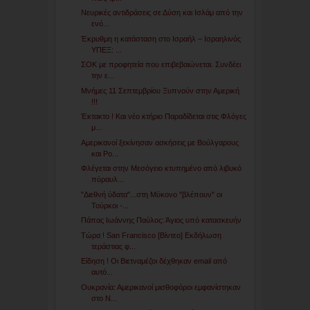
Νευρικές αντιδράσεις σε Δύση και Ισλάμ από την
ενό...
Έκρυθμη η κατάσταση στο Ισραήλ – Ισραηλινός
ΥΠΕΞ: ...
ΣΟΚ με προφητεία που επιβεβαιώνεται. Συνδέει
την ε...
Μνήμες 11 Σεπτεμβρίου Ξυπνούν στην Αμερική
!!!
Έκτακτο ! Και νέο κτήριο Παραδίδεται στις Φλόγες
μ...
Αμερικανοί ξεκίνησαν ασκήσεις με Βούλγαρους
και Ρο...
Φλέγεται στην Μεσόγειο κτυπημένο από λιβυκό
πύραυλ...
"Διεθνή ύδατα"...στη Μύκονο "βλέπουν" οι
Τούρκοι -...
Πάπας Ιωάννης Παύλος: Άγιος υπό κατασκευήν
Τώρα ! San Francisco [Βίντεο] Εκδήλωση
τεράστιας φ...
Είδηση ! Οι Βιετναμέζοι δέχθηκαν email από
αυτό...
Ουκρανία: Αμερικανοί μισθοφόροι εμφανίστηκαν
στο Ν...