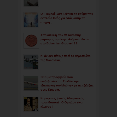
Ω ! Τυφλοί , δεν βλέπετε το θαύμα που
εκτελεί ο Θεός για εσάς αυτήν τη
στιγμή ;
Αποκάλυψη σοκ !!! Αυτόπτης
μάρτυρας ομολογεί Ανθρωποθυσία
στο Bohemian Groove ! ! !
Κι άν δεν πέταξε ποτέ το αεροπλάνο
της Μαλαισίας ;
ΣΟΚ με προφητεία που
επιβεβαιώνεται. Συνδέει την
εξαφάνιση του Μπόινγκ με τις εξελίξεις
στην Κριμαία.
Κορυφαίος Ιρανός Αξιωματικός
προειδοποιεί : Ο Ομπάμα είναι
κλώνος !