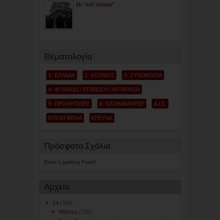
Οι "επί τόπου"
Θέματολογία
1- ΕΛΛΑΔΑ
2- ΚΟΣΜΟΣ
3- ΣΥΝΩΜΟΣΙΑ
4- ΦΤΙΑΧΝΩ / ΕΠΙΒΙΩΣΗ / ΑΥΤΑΡΚΕΙΑ
5- ΠΡΟΦΗΤΕΙΕΣ
6- ΝΤΟΚΙΜΑΝΤΕΡ
Α.Ι.Σ.
ΕΠΙΛΕΓΜΕΝΑ
ΕΡΕΥΝΑ
Πρόσφατα Σχόλια
Error Loading Feed!
Αρχείο
▼
14
(396)
▼
Μάρτιος
(195)