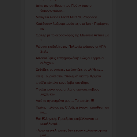
Δείτε την αντίδραση του Πούτιν όταν ο
δημοσιογράφο...
Malaysia Airlines Flight MH370, Prophecy
Κατέβασαν λαθρομετανάστες στα Ίμια - Περίεργες
κιν...
Θρίλερ με το αεροσκάφος της Malaysia Airlines με
2...
Ρώσικη εισβολή στην Πολωνία τρέμουν οι ΗΠΑ !
Στέλν...
Αποκαλύψεις Χατζημαρκάκη: Πώς οι Γερμανοί
ελέγχουν...
Ξεθάβεις τις στάχτες και λυγίζεις τις αλήθειες...
Και η Τουρκία στον "πόλεμο" για την Κριμαία
Φτιάξτε εύκολα κονσέρβα παντζάρια
Φτιάξτε μόνοι σας, απλά, σπιτικούς κύβους
λαχανικώ...
Από τα αγαπημένα μου ... Το τσιπάκι !!!
Πρώην πιλότος της CIA δίνει ένορκη κατάθεση ότι
κα...
Επί Ελληνικής Προεδρίας επιβάλλονται τα
μεταλλαγμέ...
«Αυτοί οι εγκληματίες δεν έχουν καλάσνικοφ και
μάσ...