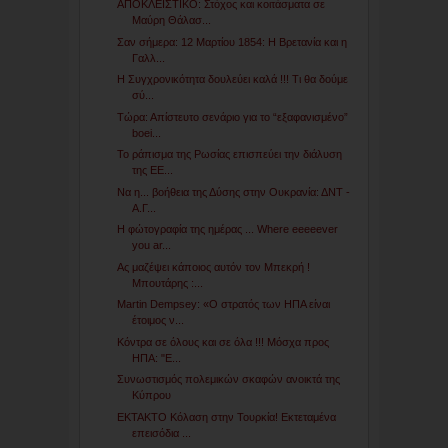
ΑΠΟΚΛΕΙΣΤΙΚΟ: Στόχος και κοιτάσματα σε
Μαύρη Θάλασ...
Σαν σήμερα: 12 Μαρτίου 1854: Η Βρετανία και η
Γαλλ...
Η Συγχρονικότητα δουλεύει καλά !!! Τι θα δούμε
σύ...
Τώρα: Απίστευτο σενάριο για το “εξαφανισμένο”
boei...
Το ράπισμα της Ρωσίας επισπεύει την διάλυση
της ΕΕ...
Να η... βοήθεια της Δύσης στην Ουκρανία: ΔΝΤ -
Α.Γ...
Η φώτογραφία της ημέρας ... Where eeeeever
you ar...
Ας μαζέψει κάποιος αυτόν τον Μπεκρή !
Μπουτάρης :...
Martin Dempsey: «Ο στρατός των ΗΠΑ είναι
έτοιμος ν...
Κόντρα σε όλους και σε όλα !!! Μόσχα προς
ΗΠΑ: "Ε...
Συνωστισμός πολεμικών σκαφών ανοικτά της
Κύπρου
EKTAKTO Κόλαση στην Τουρκία! Εκτεταμένα
επεισόδια ...