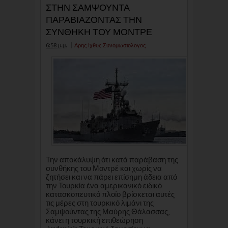
ΣΤΗΝ ΣΑΜΨΟΥΝΤΑ
ΠΑΡΑΒΙΑΖΟΝΤΑΣ ΤΗΝ
ΣΥΝΘΗΚΗ ΤΟΥ ΜΟΝΤΡΕ
6:58 μ.μ.
Αρης Ιχθυς Συνομωσιολογος
Την αποκάλυψη ότι κατά παράβαση της
συνθήκης του Μοντρέ και χωρίς να
ζητήσει και να πάρει επίσημη άδεια από
την Τουρκία ένα αμερικανικό ειδικό
κατασκοπευτικό πλοίο βρίσκεται αυτές
τις μέρες στη τουρκικό λιμάνι της
Σαμψούντας της Μαύρης Θάλασσας,
κάνει η τουρκική επιθεώρηση