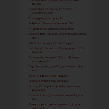
πόλεμο ...
Συνομωσία ή σύμπτωση: 20 στελέχη
Αμερικανικής εται...
Όταν ψηφίζει η τηλεόραση !
Ανθρώπινα δικαιώματα" made in USA
Ὑπάρχει σχέσις αὐτισμοῦ καί ἐμβολίων;
Συγκλονιστικό: Δάκρυσε Εικόνα του Αγίου Λουκά
του ...
«Όταν όλα θα έχουν γίνει συντρίμμια»
Πρόκληση: Η Τουρκία στέλνει τη φρεγάτα TCG
Gökçead...
Πρωτοφανής κίνηση από Ρωσία: Μετέφερε
υπερηχητικού...
Παγκόσμιο χρέος στα 100 τρισ. δολάρια…Μαζί τα
φάγα...
YOUR FACE SOUNDS REZILIAR
Τι κρίνεται σήμερα στην Ουκρανία
Σεισμός 6,9 βαθμών σημειώθηκε κοντά στη
βόρεια Καλ...
Ο Πούτιν προσεύχεται για να κτιστεί ο 3ος ναός
του...
Βίντεο και φωτό από το τουρκικό πλοίο που
προσάραξ...