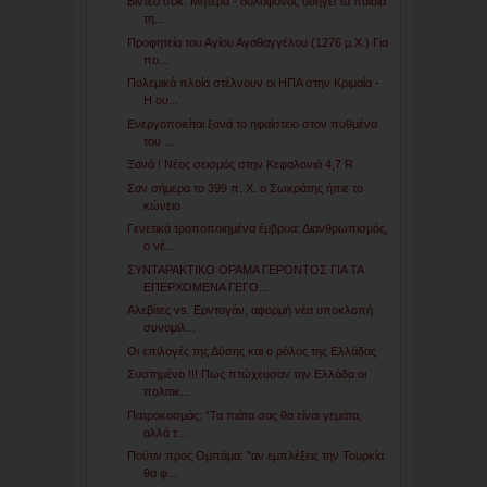
Βίντεο σοκ: Μητέρα - δολοφόνος οδηγεί τα παιδιά
τη...
Προφητεία του Αγίου Αγαθαγγέλου (1276 μ.Χ.) Για
πο...
Πολεμικά πλοία στέλνουν οι ΗΠΑ στην Κριμαία -
Η ου...
Ενεργοποιείται ξανά το ηφαίστειο στον πυθμένα
του ...
Ξανά ! Νέος σεισμός στην Κεφαλονιά 4,7 R
Σαν σήμερα το 399 π. Χ. ο Σωκράτης ήπιε το
κώνειο
Γενετικά τροποποιημένα έμβρυα: Διανθρωπισμός,
ο νέ...
ΣΥΝΤΑΡΑΚΤΙΚΟ ΟΡΑΜΑ ΓΕΡΟΝΤΟΣ ΓΙΑ ΤΑ
ΕΠΕΡΧΟΜΕΝΑ ΓΕΓΟ...
Αλεβίτες vs. Ερντογάν, αφορμή νέα υποκλοπή
συνομιλ...
Οι επιλογές της Δύσης και ο ρόλος της Ελλάδας
Συστημένο !!! Πως πτώχευσαν την Ελλάδα οι
πολιτικ...
Πατροκοσμάς: “Τα πιάτα σας θα είναι γεμάτα,
αλλά τ...
Πούτιν προς Ομπάμα: "αν εμπλέξεις την Τουρκία
θα φ...