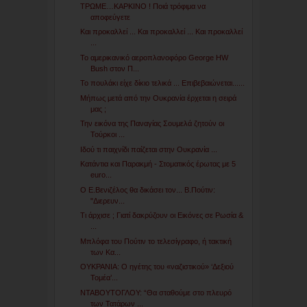
ΤΡΩΜΕ…ΚΑΡΚΙΝΟ ! Ποιά τρόφιμα να
αποφεύγετε
Και προκαλλεί ... Και προκαλλεί ... Και προκαλλεί
...
Το αμερικανικό αεροπλανοφόρο George HW
Bush στον Π...
Το πουλάκι είχε δίκιο τελικά ... Επιβεβαιώνεται......
Μήπως μετά από την Ουκρανία έρχεται η σειρά
μας ;
Την εικόνα της Παναγίας Σουμελά ζητούν οι
Τούρκοι ...
Ιδού τι παιχνίδι παίζεται στην Ουκρανία ...
Κατάντια και Παρακμή - Στοματικός έρωτας με 5
euro...
Ο E.Bενιζέλος θα δικάσει τον... Β.Πούτιν:
"Διερευν...
Tι άρχισε ; Γιατί δακρύζουν οι Εικόνες σε Ρωσία &
...
Μπλόφα του Πούτιν το τελεσίγραφο, ή τακτική
των Κα...
ΟΥΚΡΑΝΙΑ: Ο ηγέτης του «ναζιστικού» ‘Δεξιού
Τομέα’...
ΝΤΑΒΟΥΤΟΓΛΟΥ: “Θα σταθούμε στο πλευρό
των Τατάρων ...