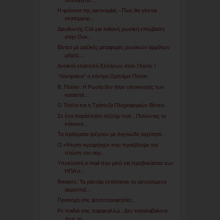
Η φούσκα της οικονομίας - Πως θα γίνεται
εκατομμυρ...
Διευθυντής CIA για πιθανή ρωσική επέμβαση
στην Ουκ...
Βίντεο με μαζικές μεταφορές ρωσικών αρμάτων
μάχης ...
Ανοικτή επιστολή Ελλήνων στον Πούτιν !
“Χοντραίνει” η κόντρα Ομπάμα-Πούτιν
Β. Πούτιν: Η Ρωσία δεν ήταν υποκινητής των
καταστά...
Ο Τέσλα και η Τράπεζα Πληροφοριών Βίντεο
Σε ένα παράλληλο σύ(ν)μ-παν , Πατώντας το
κόκκινο ...
Τα πράγματα τρέχουν με ιλιγγιώδη ταχύτητα ..
Ο «Ψευτο-προφήτης» που προέβλεψε την
πτώση του αερ...
Υποκλοπή e-mail που μιλά για προβοκάτσια των
ΗΠΑ σ...
Reuters: Τα ραντάρ εντόπισαν το αγνοούμενο
αεροπλά...
Προσοχή στις ψευτοπροφητείες...
Ρε παιδιά σας παρακαλλώ , Δεν καταλαβαίνετε
πως τρ...