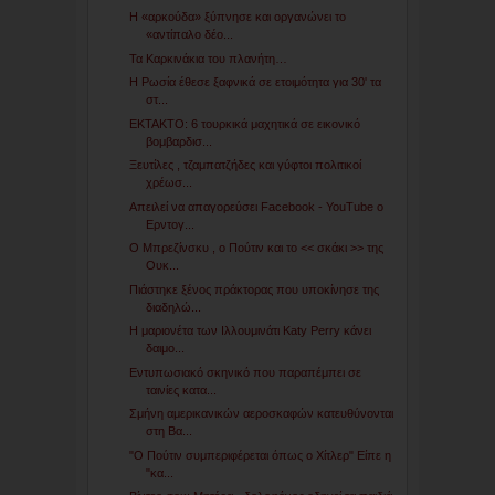
Η «αρκούδα» ξύπνησε και οργανώνει το
«αντίπαλο δέο...
Τα Καρκινάκια του πλανήτη…
Η Ρωσία έθεσε ξαφνικά σε ετοιμότητα για 30' τα
στ...
ΕΚΤΑΚΤΟ: 6 τουρκικά μαχητικά σε εικονικό
βομβαρδισ...
Ξευτίλες , τζαμπατζήδες και γύφτοι πολιτικοί
χρέωσ...
Απειλεί να απαγορεύσει Facebook - YouTube ο
Ερντογ...
Ο Μπρεζίνσκυ , ο Πούτιν και το << σκάκι >> της
Ουκ...
Πιάστηκε ξένος πράκτορας που υποκίνησε της
διαδηλώ...
Η μαριονέτα των Ιλλουμινάτι Katy Perry κάνει
δαιμο...
Εντυπωσιακό σκηνικό που παραπέμπει σε
ταινίες κατα...
Σμήνη αμερικανικών αεροσκαφών κατευθύνονται
στη Βα...
"Ο Πούτιν συμπεριφέρεται όπως ο Χίτλερ" Είπε η
"κα...