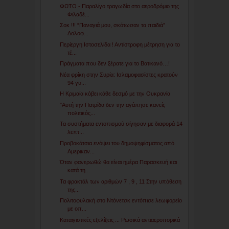
ΦΩΤΟ - Παραλίγο τραγωδία στο αεροδρόμιο της
Φιλαδέ...
Σοκ !!! “Παναγιά μου, σκότωσαν τα παιδιά”
Δολοφ...
Περίεργη Ιστοσελίδα ! Αντίστροφη μέτρηση για το
τέ...
Πράγματα που δεν ξέρατε για το Βατικανό…!
Νέα φρίκη στην Συρία: Ισλαμοφασίστες κρατούν
94 γυ...
Η Κριμαία κόβει κάθε δεσμό με την Ουκρανία
"Αυτή την Πατρίδα δεν την αγάπησε κανείς
πολιτικός...
Τα συστήματα εντοπισμού σίγησαν με διαφορά 14
λεπτ...
Προβοκάτσια ενόψει του δημοψηφίσματος από
Αμερικαν...
Όταν φανερωθώ θα είναι ημέρα Παρασκευή και
κατά τη...
Τα φρακτάλ των αριθμών 7 , 9 , 11 Στην υπόθεση
της...
Πολιτοφυλακή στο Ντόνετσκ εντόπισε λεωφορείο
με οπ...
Καταιγιστικές εξελίξεις ... Ρωσικά αντιαεροπορικά
...