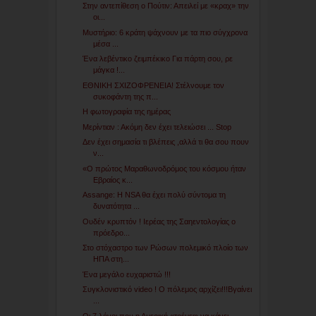
Στην αντεπίθεση ο Πούτιν: Απειλεί με «κραχ» την
οι...
Μυστήριο: 6 κράτη ψάχνουν με τα πιο σύγχρονα
μέσα ...
Ένα λεβέντικο ζειμπέκικο Για πάρτη σου, ρε
μάγκα !...
ΕΘΝΙΚΗ ΣΧΙΖΟΦΡΕΝΕΙΑ! Στέλνουμε τον
συκοφάντη της π...
Η φωτογραφία της ημέρας
Μερίντιαν : Ακόμη δεν έχει τελειώσει ... Stop
Δεν έχει σημασία τι βλέπεις ,αλλά τι θα σου πουν
ν...
«O πρώτος Μαραθωνοδρόμος του κόσμου ήταν
Εβραίος κ...
Assange: H NSA θα έχει πολύ σύντομα τη
δυνατότητα ...
Ουδέν κρυπτόν ! Ιερέας της Σαηεντολογίας ο
πρόεδρο...
Στο στόχαστρο των Ρώσων πολεμικό πλοίο των
ΗΠΑ στη...
Ένα μεγάλο ευχαριστώ !!!
Συγκλονιστικό video ! O πόλεμος αρχίζει!!!Βγαίνει
...
Οι 7 λόγοι που η Αμερική «τρέμει» να κάνει