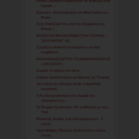
Ρωσία-Ουκρανία συμφώνησαν σε ανακωχή στην
Κριμαία ...
Ευγονική , Αποπληθυσμός και Mind Control των
Rocke...
Ένας RothChild Πίσω από την Εξαφάνιση του
Boeing 7...
ΦΟΒΟΙ ΓΙΑ ΠΡΑΞΙΚΟΠΗΜΑ ΣΤΗΝ ΤΟΥΡΚΙΑ –
“ΔΟΛΟΦΟΝΟ” ΚΑ...
Τρομάζει η ανάλυση επιστημόνων για όσα
συμβαίνουν ...
ΚΑΝΟΝΙΚΑ ΔΙΕΞΑΓΕΤΑΙ ΤΟ ΔΗΜΟΨΗΦΙΣΜΑ ΣΕ
1.205 ΕΚΛΟΓΙ...
Σεισμός 4,1 ρίχτερ στα Χανιά
Σοβαρή προειδοποίηση για διάλυση της Τουρκίας
Την πόρτα της κόλασης άνοιξε η ακροδεξιά
ουκρανική...
Η Ρωσία εγκατέστησε στην Κριμαία τον
«δολοφόνο των...
Το δίλημμα της Αγκυρας. Με τη Μόσχα ή με τους
Τατά...
Εθνικιστές άνοιξαν πυρ κατά φιλορώσων . 2
νεκροί
Υψηλόβαθμος Τέκτονας αποκαλύπτει τι είναι ο
Τεκτον...