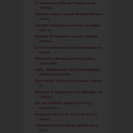
Το πραγματικό σχέδιο της Τουρκίας για την
"Ανεξάρτ...
Παιχνίδια πολέμου και στην Μεσόγειο θάλασσα
από το...
Pravda:Η καταστροφή της Κύπρου είναι βήμα
προς τη ...
Αγρίεψαν την Αρκούδα οι νεοναζί. Ξεκάθαρο
μήνυμα σ...
Οι ΗΠΑ ανακοίνωσαν ότι η Ρωσία απέρριψε τις
προτάσ...
Προκαλούν οι Μουσουλμάνοι της Θράκης:
Ξεσηκωθείτε ...
ΤΩΡΑ... ΑΜΕΡΙΚΑΝΙΚΟ ΜΗ ΕΠΑΝΔΡΩΜΕΝΟ
ΑΕΡΟΣΚΑΦΟΣ ΚΑΤΑ...
Έχεις πηγάδι; Πρέπει να το δηλώσεις | Ατζέντα
21
Απίστευτο: Η «κυβέρνηση» δύο εβδομάδων της
Ουκρανί...
Δεν είναι το ΜΟΝΟ αεροπλάνο που έχει
εξαφανιστεί σ...
Αναδημοσίευση !!! Κι άν δεν πέταξε ποτέ το
αεροπλ...
4.000 Αλεξιπτωτιστές διέταξε αιφνιδιαστικά ο
Πούτι...