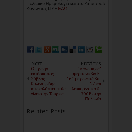
Πολεμικό Ημερολόγιο και στο Facebook
Κάνωντας LIKE
ΕΔΩ
Next
Previous
Ο πρώην
"Μονομαχία"
κατάσκοπος
αμερικανικών F-
Σάββας
16C με ρωσικά Su-
Καλεντερίδης
27 και
αποκαλύπτει...τι θα
λευκορωσικά S-
γίνει στην Τουρκια.
300P στην
Πολωνία
Related Posts