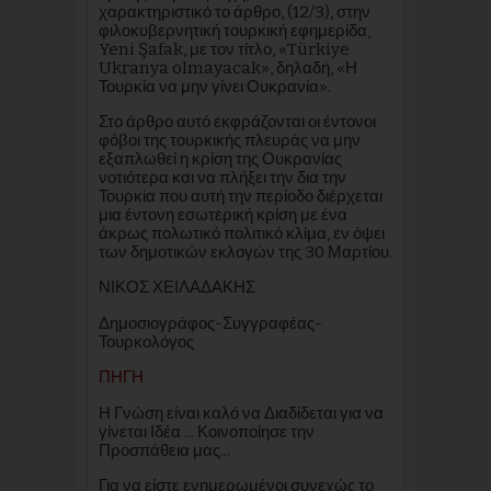
χαρακτηριστικό το άρθρο, (12/3), στην
φιλοκυβερνητική τουρκική εφημερίδα,
Yeni Şafak, με τον τίτλο, «Türkiye
Ukranya olmayacak», δηλαδή, «Η
Τουρκία να μην γίνει Ουκρανία».
Στο άρθρο αυτό εκφράζονται οι έντονοι
φόβοι της τουρκικής πλευράς να μην
εξαπλωθεί η κρίση της Ουκρανίας
νοτιότερα και να πλήξει την δια την
Τουρκία που αυτή την περίοδο διέρχεται
μια έντονη εσωτερική κρίση με ένα
άκρως πολωτικό πολιτικό κλίμα, εν όψει
των δημοτικών εκλογών της 30 Μαρτίου.
ΝΙΚΟΣ ΧΕΙΛΑΔΑΚΗΣ
Δημοσιογράφος-Συγγραφέας-
Τουρκολόγος
ΠΗΓΗ
Η Γνώση είναι καλό να Διαδίδεται για να
γίνεται Ιδέα ... Κοινοποίησε την
Προσπάθεια μας...
Για να είστε ενημερωμένοι συνεχώς το