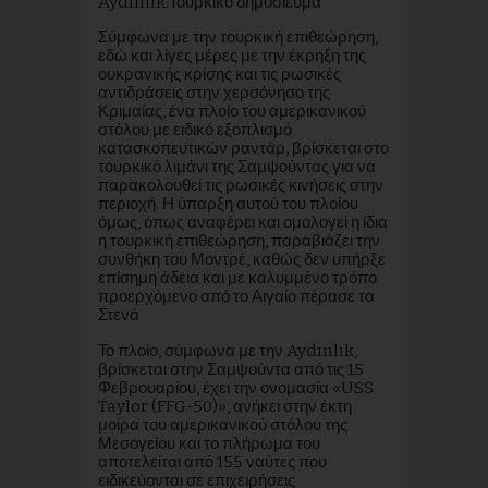
Aydınlık.Τουρκικό δημοσίευμα
Σύμφωνα με την τουρκική επιθεώρηση,
εδώ και λίγες μέρες με την έκρηξη της
ουκρανικής κρίσης και τις ρωσικές
αντιδράσεις στην χερσόνησο της
Κριμαίας, ένα πλοίο του αμερικανικού
στόλου με ειδικό εξοπλισμό
κατασκοπευτικών ραντάρ, βρίσκεται στο
τουρκικό λιμάνι της Σαμψούντας για να
παρακολουθεί τις ρωσικές κινήσεις στην
περιοχή. Η ύπαρξη αυτού του πλοίου
όμως, όπως αναφέρει και ομολογεί η ίδια
η τουρκική επιθεώρηση, παραβιάζει την
συνθήκη του Μοντρέ, καθώς δεν υπήρξε
επίσημη άδεια και με καλυμμένο τρόπο
προερχόμενο από το Αιγαίο πέρασε τα
Στενά
Το πλοίο, σύμφωνα με την Aydınlık,
βρίσκεται στην Σαμψούντα από τις 15
Φεβρουαρίου, έχει την ονομασία «USS
Taylor (FFG-50)», ανήκει στην έκτη
μοίρα του αμερικανικού στόλου της
Μεσογείου και το πλήρωμα του
αποτελείται από 155 ναύτες που
ειδικεύονται σε επιχειρήσεις