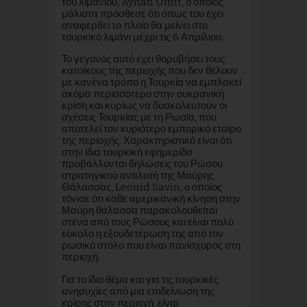
του λιμανιού, Ayhan Ümit, ο οποίος
μάλιστα πρόσθεσε ότι όπως του έχει
αναφερθεί το πλοίο θα μείνει στο
τουρκικό λιμάνι μέχρι τις 6 Απρίλιου.
Το γεγονός αυτό έχει θορυβήσει τους
κατοίκους της περιοχής που δεν θέλουν
με κανένα τρόπο η Τουρκία να εμπλακεί
ακόμα περισσότερο στην ουκρανική
κρίση και κυρίως να δυσκολευτούν οι
σχέσεις Τουρκίας με τη Ρωσία, που
αποτελεί τον κυριότερο εμπορικό εταίρο
της περιοχής. Χαρακτηριστικό είναι ότι
στην ίδια τουρκική εφημερίδα
προβάλλονται δηλώσεις του Ρώσου
στρατηγικού αναλυτή της Μαύρης
Θάλασσας, Leonid Savin, ο οποίος
τόνισε ότι κάθε αμερικανική κίνηση στην
Μαύρη θάλασσα παρακολουθείται
στενά από τους Ρώσους και είναι πολύ
εύκολο η εξουδετέρωση της από τον
ρωσικό στόλο που είναι πανίσχυρος στη
περιοχή.
Για το ίδιο θέμα και για τις τουρκικές
ανησυχίες από μια επιδείνωση της
κρίσης στην περιοχή, είναι