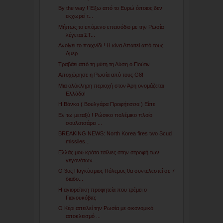
By the way ! Έξω από το Ευρώ όποιος δεν
εκχωρεί τ...
Μήπως το επόμενο επεισόδιο με την Ρωσία
λέγεται ΣΤ...
Ανοίγει το παιχνίδι ! Η κίνα Απαιτεί από τους
Αμερ...
Τραβάει από τη μύτη τη Δύση ο Πούτιν
Αποχώρησε η Ρωσία από τους G8!
Μια ολόκληρη περιοχή στον Άρη ονομάζεται
Ελλάδα!
Η Βάνκα ( Βουλγάρα Προφήτισσα ) Είπε
Εν τω μεταξύ ! Ρώσικο πολέμικο πλοίο
σουλατσάρει ...
BREAKING NEWS: North Korea fires two Scud
missiles...
Ελλάς μου κράτα τσίλιες στην στροφή των
γεγονότων ...
Ο 3ος Παγκόσμιος Πόλεμος θα συντελεστεί σε 7
διαδο...
Η αγιορείτικη προφητεία που τρέμει ο
Γιανουκόβιτς
Ο Κέρι απειλεί την Ρωσία με οικονομικό
αποκλεισμό ...