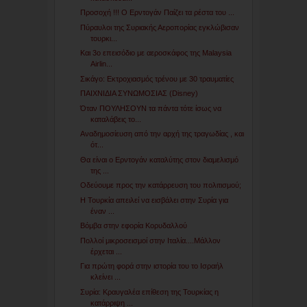
Προσοχή !!! Ο Ερντογάν Παίζει τα ρέστα του ...
Πύραυλοι της Συριακής Αεροπορίας εγκλώβισαν
τουρκι...
Και 3ο επεισόδιο με αεροσκάφος της Malaysia
Airlin...
Σικάγο: Εκτροχιασμός τρένου με 30 τραυματίες
ΠΑΙΧΝΙΔΙΑ ΣΥΝΩΜΟΣΙΑΣ (Disney)
Όταν ΠΟΥΛΗΣΟΥΝ τα πάντα τότε ίσως να
καταλάβεις το...
Αναδημοσίευση από την αρχή της τραγωδίας , και
ότ...
Θα είναι ο Ερντογάν καταλύτης στον διαμελισμό
της ...
Οδεύουμε προς την κατάρρευση του πολιτισμού;
Η Τουρκία απειλεί να εισβάλει στην Συρία για
έναν ...
Βόμβα στην εφορία Κορυδαλλού
Πολλοί μικροσεισμοί στην Ιταλία....Μάλλον
έρχεται ...
Για πρώτη φορά στην ιστορία του το Ισραήλ
κλείνει ...
Συρία: Κραυγαλέα επίθεση της Τουρκίας η
κατάρριψη ...