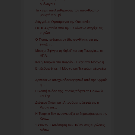
ομόλογα 1...
Τα κτήνη απελευθέρωσαν τον υπάνθρωπο
μουφτή που βί...
Διάγγελμα Ομπάμα για την Ουκρανία
Οι ΗΠΑ ζητούν από την Ελλάδα να στηρίξει τις
κυρώσ...
Ο Πούτιν ενέκρινε σχέδιο συνθήκης για την
ένταξη τ...
Μόσχα: Σφίγγει τη ‘θηλιά’ και στη Γεωργία… οι
ΗΠΑ;...
Και η Τουρκία στο παιχνίδι - Πιέζει την Μόσχα η ...
Επιβεβαιώθηκε !!! Μόσχα και Τεχεράνη χέρι-χέρι
.....
Αρνείται να αποχωρήσει ειρηνικά από την Κριμαία
η ...
Η καυτή ανάσα της Ρωσίας πέφτει σε Πολωνία
και Γερ...
Δεύτερο Χτύπημα ; Αποσύρει τα λεφτά της η
Ρωσία απ...
Η Τουρκία δεν αναγνωρίζει το δημοψήφισμα στην
Κριμ...
Έκτακτο !!! Απάντηση του Πούτιν στις Κυρώσεις
Μέσω...