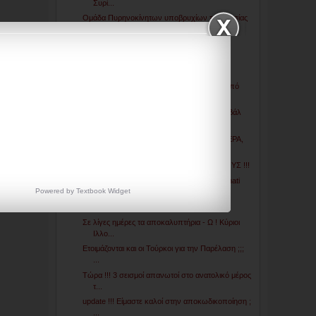
Συρί...
Ομάδα Πυρηνοκίνητων υποβρυχίων της Ρωσίας
πλησίον ...
Γιατί, ήρθε η ώρα του ξεκαθαρίσματος...
Σήμερα το βράδυ τα exit polls του
δημοψηφίσματος γ...
Μετά την Κριμαία «περίεργο» δημοσίευμα από
την «Be...
Όταν ο ουρανός γέμισε μπαλόνια. Το φεστιβάλ
που κό...
Σε λίγο δε θα έχεις ΤΑΥΤΟΤΗΤΑ, ΧΩΡΟ, ΑΕΡΑ,
ΠΑΤΡΙΔΑ...
ΣΩΣΤΕ… ΚΡΥΨΤΕ… ΑΣΦΑΛΙΣΤΕ ΣΠΟΡΟΥΣ !!!
Γιατί το BBC δείχνει το λογότυπο των Illuminati
Powered by
Textbook
Widget
??...
Τουρκία: Ανέφικτη η πρόσβαση στο Twitter
Σε λίγες ημέρες τα αποκαλυπτήρια - Ω ! Κύριοι
Ιλλο...
Ετοιμάζονται και οι Τούρκοι για την Παρέλαση ;;;
...
Τώρα !!! 3 σεισμοί απανωτοί στο ανατολικό μέρος
τ...
update !!! Είμαστε καλοί στην αποκωδικοποίηση ;
...