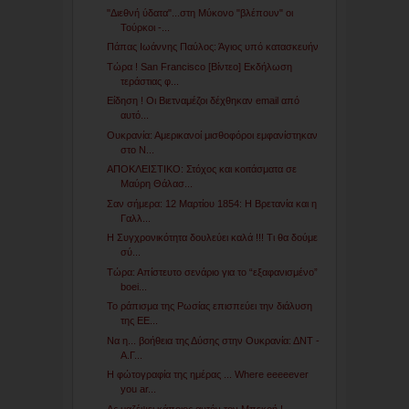
"Διεθνή ύδατα"...στη Μύκονο "βλέπουν" οι
Τούρκοι -...
Πάπας Ιωάννης Παύλος: Άγιος υπό κατασκευήν
Τώρα ! San Francisco [Βίντεο] Εκδήλωση
τεράστιας φ...
Είδηση ! Οι Βιετναμέζοι δέχθηκαν email από
αυτό...
Ουκρανία: Αμερικανοί μισθοφόροι εμφανίστηκαν
στο Ν...
ΑΠΟΚΛΕΙΣΤΙΚΟ: Στόχος και κοιτάσματα σε
Μαύρη Θάλασ...
Σαν σήμερα: 12 Μαρτίου 1854: Η Βρετανία και η
Γαλλ...
Η Συγχρονικότητα δουλεύει καλά !!! Τι θα δούμε
σύ...
Τώρα: Απίστευτο σενάριο για το “εξαφανισμένο”
boei...
Το ράπισμα της Ρωσίας επισπεύει την διάλυση
της ΕΕ...
Να η... βοήθεια της Δύσης στην Ουκρανία: ΔΝΤ -
Α.Γ...
Η φώτογραφία της ημέρας ... Where eeeeever
you ar...
Ας μαζέψει κάποιος αυτόν τον Μπεκρή !