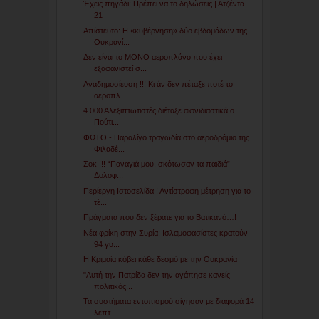
Έχεις πηγάδι; Πρέπει να το δηλώσεις | Ατζέντα
21
Απίστευτο: Η «κυβέρνηση» δύο εβδομάδων της
Ουκρανί...
Δεν είναι το ΜΟΝΟ αεροπλάνο που έχει
εξαφανιστεί σ...
Αναδημοσίευση !!! Κι άν δεν πέταξε ποτέ το
αεροπλ...
4.000 Αλεξιπτωτιστές διέταξε αιφνιδιαστικά ο
Πούτι...
ΦΩΤΟ - Παραλίγο τραγωδία στο αεροδρόμιο της
Φιλαδέ...
Σοκ !!! “Παναγιά μου, σκότωσαν τα παιδιά”
Δολοφ...
Περίεργη Ιστοσελίδα ! Αντίστροφη μέτρηση για το
τέ...
Πράγματα που δεν ξέρατε για το Βατικανό…!
Νέα φρίκη στην Συρία: Ισλαμοφασίστες κρατούν
94 γυ...
Η Κριμαία κόβει κάθε δεσμό με την Ουκρανία
"Αυτή την Πατρίδα δεν την αγάπησε κανείς
πολιτικός...
Τα συστήματα εντοπισμού σίγησαν με διαφορά 14
λεπτ...