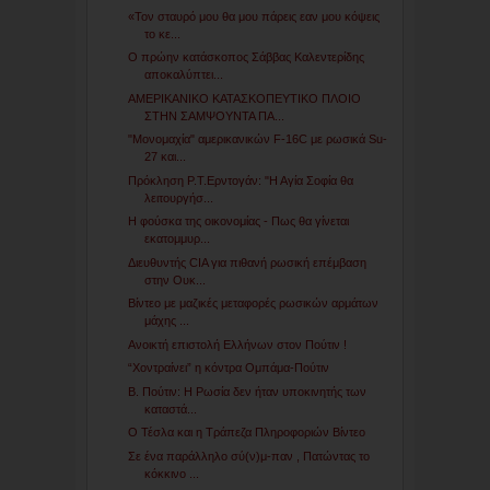
«Toν σταυρό μου θα μου πάρεις εαν μου κόψεις
το κε...
Ο πρώην κατάσκοπος Σάββας Καλεντερίδης
αποκαλύπτει...
ΑΜΕΡΙΚΑΝΙΚΟ ΚΑΤΑΣΚΟΠΕΥΤΙΚΟ ΠΛΟΙΟ
ΣΤΗΝ ΣΑΜΨΟΥΝΤΑ ΠΑ...
"Μονομαχία" αμερικανικών F-16C με ρωσικά Su-
27 και...
Πρόκληση Ρ.Τ.Ερντογάν: "Η Αγία Σοφία θα
λειτουργήσ...
Η φούσκα της οικονομίας - Πως θα γίνεται
εκατομμυρ...
Διευθυντής CIA για πιθανή ρωσική επέμβαση
στην Ουκ...
Βίντεο με μαζικές μεταφορές ρωσικών αρμάτων
μάχης ...
Ανοικτή επιστολή Ελλήνων στον Πούτιν !
“Χοντραίνει” η κόντρα Ομπάμα-Πούτιν
Β. Πούτιν: Η Ρωσία δεν ήταν υποκινητής των
καταστά...
Ο Τέσλα και η Τράπεζα Πληροφοριών Βίντεο
Σε ένα παράλληλο σύ(ν)μ-παν , Πατώντας το
κόκκινο ...