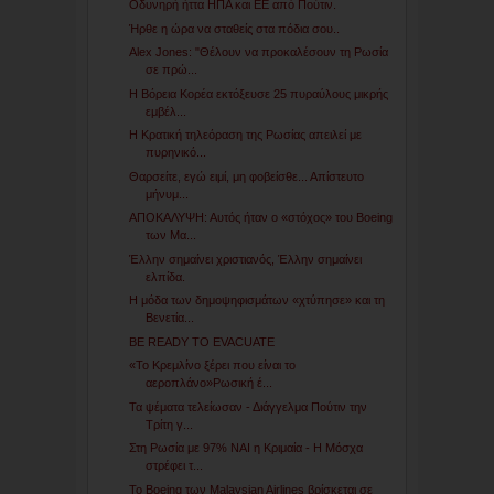
Οδυνηρή ήττα ΗΠΑ και ΕΕ από Πούτιν.
Ήρθε η ώρα να σταθείς στα πόδια σου..
Alex Jones: "Θέλουν να προκαλέσουν τη Ρωσία
σε πρώ...
Η Βόρεια Κορέα εκτόξευσε 25 πυραύλους μικρής
εμβέλ...
Η Κρατική τηλεόραση της Ρωσίας απειλεί με
πυρηνικό...
Θαρσείτε, εγώ ειμί, μη φοβείσθε... Απίστευτο
μήνυμ...
ΑΠΟΚΑΛΥΨΗ: Αυτός ήταν ο «στόχος» του Boeing
των Μα...
Έλλην σημαίνει χριστιανός, Έλλην σημαίνει
ελπίδα.
Η μόδα των δημοψηφισμάτων «χτύπησε» και τη
Βενετία...
BE READY TO EVACUATE
«Το Κρεμλίνο ξέρει που είναι το
αεροπλάνο»Ρωσική έ...
Τα ψέματα τελείωσαν - Διάγγελμα Πούτιν την
Τρίτη γ...
Στη Ρωσία με 97% ΝΑΙ η Κριμαία - Η Μόσχα
στρέφει τ...
Το Boeing των Malaysian Airlines βρίσκεται σε