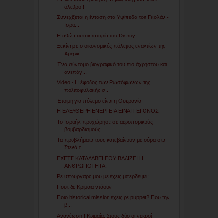
όλεθρο !
Συνεχίζεται η ένταση στα Υψίπεδα του Γκολάν -
Ισρα...
Η αθώα αυτοκρατορία του Disney
Ξεκίνησε ο οικονομικός πόλεμος εναντίων της
Αμερικ...
Ένα σύντομο βιογραφικό του πιο άχρηστου και
ανεπάγ...
Video - Η έφοδος των Ρωσόφωνων της
πολιτοφυλακής σ...
Έτοιμη για πόλεμο είναι η Ουκρανία
Η ΕΛΕΥΘΕΡΗ ΕΝΕΡΓΕΙΑ ΕΙΝΑΙ ΓΕΓΟΝΟΣ
Το Ισραήλ προχώρησε σε αεροπορικούς
βομβαρδισμούς ...
Τα προβλήματα τους κατεβαίνουν με φόρα στα
Στενά τ...
ΕΧΕΤΕ ΚΑΤΑΛΑΒΕΙ ΠΟΥ ΒΑΔΙΖΕΙ Η
ΑΝΘΡΩΠΟΤΗΤΑ;
Ρε υπουργαρα μου με έχεις μπερδέψει;
Πουτ δε Κριμαία ντάουν
Ποιο historical mission έχεις ρε puppet? Που την
β...
Ανανέωση ! Κριμαία: Στους δύο οι νεκροί -