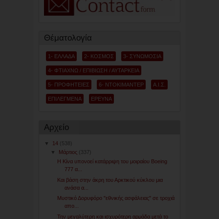
Θέματολογία
1- ΕΛΛΑΔΑ
2- ΚΟΣΜΟΣ
3- ΣΥΝΩΜΟΣΙΑ
4- ΦΤΙΑΧΝΩ / ΕΠΙΒΙΩΣΗ / ΑΥΤΑΡΚΕΙΑ
5- ΠΡΟΦΗΤΕΙΕΣ
6- ΝΤΟΚΙΜΑΝΤΕΡ
Α.Ι.Σ.
ΕΠΙΛΕΓΜΕΝΑ
ΕΡΕΥΝΑ
Αρχείο
▼
14
(538)
▼
Μάρτιος
(337)
H Kίνα υπονοεί κατάρριψη του μοιραίου Boeing
777 α...
Και βάση στην άκρη του Αρκτικού κύκλου μια
ανάσα α...
Μυστικό Δορυφόρο "εθνικής ασφάλειας" σε τροχιά
απο...
Την μεγαλύτερη και ισχυρότερη αρμάδα μετά το