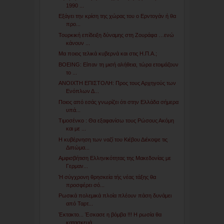
1990 ...
Εξάγει την κρίση της χώρας του ο Ερντογάν ή θα
προ...
Τουρκική επίδειξη δύναμης στη Ζουράφα …ενώ
κάνουν ...
Μα ποιος τελικά κυβερνά και στις Η.Π.Α.;
BOEING: Είπαν τη μισή αλήθεια, τώρα ετοιμάζουν
το ...
ΑΝΟΙΧΤΗ ΕΠΙΣΤΟΛΗ: Προς τους Αρχηγούς των
Ενόπλων Δ...
Ποιος από εσάς γνωρίζει ότι στην Ελλάδα σήμερα
υπά...
Τιμοσένκο : Θα εξαφανίσω τους Ρώσους Ακόμη
και με ...
Η κυβέρνηση των ναζί του Κιέβου Διέκοψε τις
Διπώμα...
Αμφισβήτιση Ελληνικότητας της Μακεδονίας με
Γερμαν...
Ή σύγχρονη θρησκεία τής νέας τάξης θα
προσφέρει σό...
Ρωσικά πολεμικά πλοία πλέουν πάση δυνάμει
από Ταρτ...
Έκτακτο... Έσκασε η βόμβα !!! Η ρωσία θα
κατασκευά...