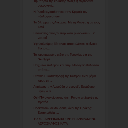
Την πόρτα της κόλασης άνοιξε η ακροδεξιά
ουκρανική...
Η Ρωσία εγκατέστησε στην Κριμαία τον
«δολοφόνο των...
Το δίλημμα της Αγκυρας. Με τη Μόσχα ή με τους
Τατά...
Εθνικιστές άνοιξαν πυρ κατά φιλορώσων . 2
νεκροί
Υψηλόβαθμος Τέκτονας αποκαλύπτει τι είναι ο
Τεκτον...
Το πραγματικό σχέδιο της Τουρκίας για την
"Ανεξάρτ...
Παιχνίδια πολέμου και στην Μεσόγειο θάλασσα
από το...
Pravda:Η καταστροφή της Κύπρου είναι βήμα
προς τη ...
Αγρίεψαν την Αρκούδα οι νεοναζί. Ξεκάθαρο
μήνυμα σ...
Οι ΗΠΑ ανακοίνωσαν ότι η Ρωσία απέρριψε τις
προτάσ...
Προκαλούν οι Μουσουλμάνοι της Θράκης:
Ξεσηκωθείτε ...
ΤΩΡΑ... ΑΜΕΡΙΚΑΝΙΚΟ ΜΗ ΕΠΑΝΔΡΩΜΕΝΟ
ΑΕΡΟΣΚΑΦΟΣ ΚΑΤΑ...