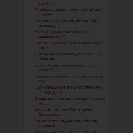
Ελεύθερ...
Τα σημεία των καιρών πολλά και δεν αφήνουν
περιθώρ...
Εμπλέκουν την ΠΑ σε αναχαιτίσεις ρωσικών
αεροσκαφώ...
ΕΚΤΑΚΤΟ-Νεκρός ο πιό διάσημος και
καταζητούμενος Τ...
Η Marine Le Pen αναγνωρίζει τα αποτελέσματα
του δη...
Έξαλλος Μαύρος πάστορας για Ομπάμα ... Ο
νέγρος απ...
Εισβολή Ρώσων σε ουκρανική βάση. Ένας
στρατιώτης ν...
Η πρόεδρος της Αργεντινής καταδίκασε τη θέση
της Δ...
ΦΩΤΙΑ ΣΤΗ ΔΥΣΗ: Η ΥΠΕΡΔΝΕΙΣΤΕΡΙΑ ΖΗΤΑ
ΤΗΝ ΕΝΩΣΗ ΤΗ...
Σε κατάσταση “κόκκινου συναγερμού” οι ρωσικές
δυνά...
Άρης Ιχθύς Συνωμοσιολόγος : Θλιμένος -
Μαυρισμένος...
Ξαφνικά, ένταση Ουγγαρίας-Ρουμανίας στο
προσκήνιο
Μόσχα Vs κυρώσεις ... Oi Ρώσοι απέσυραν