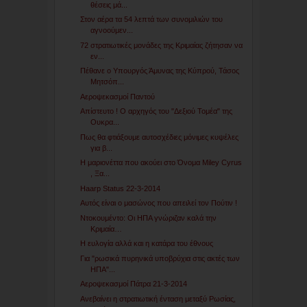
θέσεις μά...
Στον αέρα τα 54 λεπτά των συνομιλιών του
αγνοούμεν...
72 στρατιωτικές μονάδες της Κριμαίας ζήτησαν να
εν...
Πέθανε ο Υπουργός Άμυνας της Κύπρού, Τάσος
Μητσόπ...
Αεροψεκασμοί Παντού
Απίστευτο ! Ο αρχηγός του "Δεξιού Τομέα" της
Ουκρα...
Πως θα φτιάξουμε αυτοσχέδιες μόνιμες κυψέλες
για β...
Η μαριονέττα που ακούει στο Όνομα Miley Cyrus
, Ξα...
Haarp Status 22-3-2014
Αυτός είναι ο μασώνος που απειλεί τον Πούτιν !
Ντοκουμέντο: Οι ΗΠΑ γνώριζαν καλά την
Κριμαία…
Η ευλογία αλλά και η κατάρα του έθνους
Για "ρωσικά πυρηνικά υποβρύχια στις ακτές των
ΗΠΑ"...
Αεροψεκασμοί Πάτρα 21-3-2014
Ανεβαίνει η στρατιωτική ένταση μεταξύ Ρωσίας,