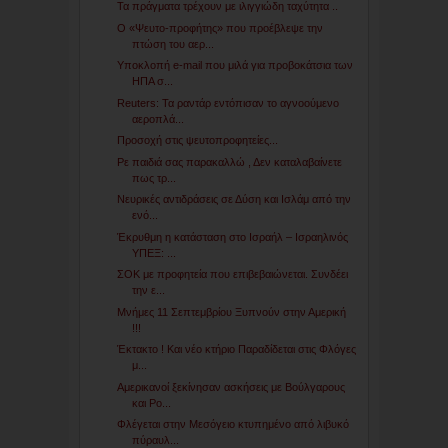
Τα πράγματα τρέχουν με ιλιγγιώδη ταχύτητα ..
Ο «Ψευτο-προφήτης» που προέβλεψε την
πτώση του αερ...
Υποκλοπή e-mail που μιλά για προβοκάτσια των
ΗΠΑ σ...
Reuters: Τα ραντάρ εντόπισαν το αγνοούμενο
αεροπλά...
Προσοχή στις ψευτοπροφητείες...
Ρε παιδιά σας παρακαλλώ , Δεν καταλαβαίνετε
πως τρ...
Νευρικές αντιδράσεις σε Δύση και Ισλάμ από την
ενό...
Έκρυθμη η κατάσταση στο Ισραήλ – Ισραηλινός
ΥΠΕΞ: ...
ΣΟΚ με προφητεία που επιβεβαιώνεται. Συνδέει
την ε...
Μνήμες 11 Σεπτεμβρίου Ξυπνούν στην Αμερική
!!!
Έκτακτο ! Και νέο κτήριο Παραδίδεται στις Φλόγες
μ...
Αμερικανοί ξεκίνησαν ασκήσεις με Βούλγαρους
και Ρο...
Φλέγεται στην Μεσόγειο κτυπημένο από λιβυκό
πύραυλ...