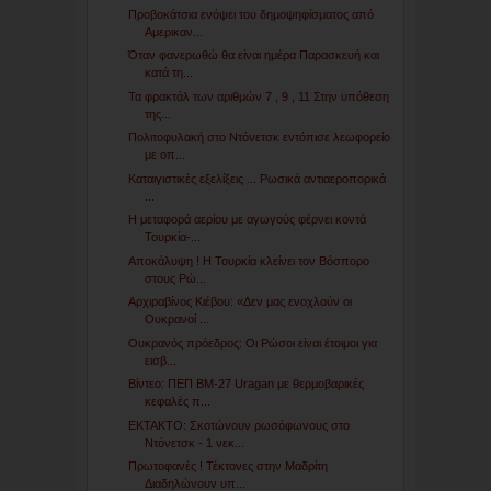
Προβοκάτσια ενόψει του δημοψηφίσματος από
Αμερικαν...
Όταν φανερωθώ θα είναι ημέρα Παρασκευή και
κατά τη...
Τα φρακτάλ των αριθμών 7 , 9 , 11 Στην υπόθεση
της...
Πολιτοφυλακή στο Ντόνετσκ εντόπισε λεωφορείο
με οπ...
Καταιγιστικές εξελίξεις ... Ρωσικά αντιαεροπορικά
...
Η μεταφορά αερίου με αγωγούς φέρνει κοντά
Τουρκία-...
Αποκάλυψη ! Η Τουρκία κλείνει τον Βόσπορο
στους Ρώ...
Αρχιραβίνος Κιέβου: «Δεν μας ενοχλούν οι
Ουκρανοί ...
Ουκρανός πρόεδρος: Οι Ρώσοι είναι έτοιμοι για
εισβ...
Βίντεο: ΠΕΠ ΒΜ-27 Uragan με θερμοβαρικές
κεφαλές π...
ΕΚΤΑΚΤΟ: Σκοτώνουν ρωσόφωνους στο
Ντόνετσκ - 1 νεκ...
Πρωτοφανές ! Τέκτονες στην Μαδρίτη
Διαδηλώνουν υπ...