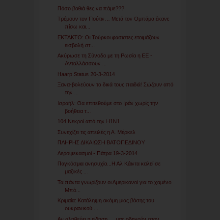
Πόσο βαθιά θες να πάμε???
Τρέμουν τον Πούτιν… Μετά τον Ομπάμα έκανε
πίσω και...
ΕΚΤΑΚΤΟ: Οι Τούρκοι φασιστες ετοιμάζουν
εισβολή στ...
Ακύρωσε τη Σύνοδο με τη Ρωσία η ΕΕ -
Ανταλλάσσουν ...
Haarp Status 20-3-2014
Ξανα-βολεύουν τα δικά τους παιδιά! Σώζουν από
την ...
Ισραήλ: Θα επιτεθούμε στο Ιράν χωρίς την
βοήθεια τ...
104 Νεκροί από την Η1Ν1
Συνεχίζει τις απειλές η Α. Μέρκελ
ΠΛΗΡΗΣ ΔΙΚΑΙΩΣΗ ΒΑΤΟΠΕΔΙΝΟΥ
Αεροψεκασμοί - Πάτρα 19-3-2014
Παγκόσμια ανησυχία...Η Αλ Κάιντα καλεί σε
μαζικές ...
Τα πάντα γνωρίζουν οι Αμερικανοί για το χαμένο
Μπό...
Κριμαία: Κατάληψη ακόμη μιας βάσης του
ουκρανικού ...
Αν αληθεύει η είδηση … μας οδηγούν στον