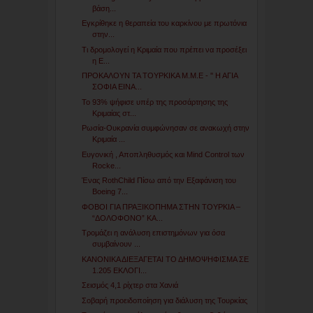
βάση...
Εγκρίθηκε η θεραπεία του καρκίνου με πρωτόνια
στην...
Τι δρομολογεί η Κριμαία που πρέπει να προσέξει
η Ε...
ΠΡΟΚΑΛΟΥΝ ΤΑ ΤΟΥΡΚΙΚΑ Μ.Μ.Ε - '' Η ΑΓΙΑ
ΣΟΦΙΑ ΕΙΝΑ...
Το 93% ψήφισε υπέρ της προσάρτησης της
Κριμαίας στ...
Ρωσία-Ουκρανία συμφώνησαν σε ανακωχή στην
Κριμαία ...
Ευγονική , Αποπληθυσμός και Mind Control των
Rocke...
Ένας RothChild Πίσω από την Εξαφάνιση του
Boeing 7...
ΦΟΒΟΙ ΓΙΑ ΠΡΑΞΙΚΟΠΗΜΑ ΣΤΗΝ ΤΟΥΡΚΙΑ –
“ΔΟΛΟΦΟΝΟ” ΚΑ...
Τρομάζει η ανάλυση επιστημόνων για όσα
συμβαίνουν ...
ΚΑΝΟΝΙΚΑ ΔΙΕΞΑΓΕΤΑΙ ΤΟ ΔΗΜΟΨΗΦΙΣΜΑ ΣΕ
1.205 ΕΚΛΟΓΙ...
Σεισμός 4,1 ρίχτερ στα Χανιά
Σοβαρή προειδοποίηση για διάλυση της Τουρκίας