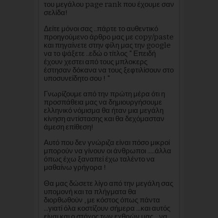
του μεγάλου page rank που έχουμε σαν
σελίδα!
Δείτε μόνοι σας ..πάρτε το αυθεντικό
προηγούμενο άρθρο μας με copy/paste
και πηγαίνετε στην φίλη μας την google
να το ψάξετε ..εδώ ο τίτλος " Επειδή
έχουν χεστει από τους μπλοκερς
έστησαν δόκανα να τους ξεφτιλίσουν στο
υποσυνείδητο σου ! "
Γνωρίζουμε από την πρώτη μέρα ότι η
προσπάθεια μας να δημιουργήσουμε
ελληνικό νόμισμα θα ήταν μια μεγάλη
κίνηση αντίστασης και θα δεχόμασταν
άμεση επίθεση!
Αυτό που δεν γνώριζα είναι πόσο μικροί
μπορούν να γίνουν οι άνθρωποι .....άλλα
όπως έχω ξαναπεί έχω ταλέντο να
μαθαίνω γρήγορα !
Θα μας δώσετε λίγο από την μεγάλη σας
υπομονή και τα πλήγματα θα
διορθωθούν , με κόστος όπως πάντα
...γιατί όλα κοστίζουν σήμερα ...και αυτός
είναι και ο στόχος των εχθρών μας ...να