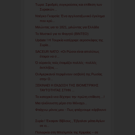
Τωρα: Σφοδρές συγκρούσεις και επίθεση των
Συριακών...
Ντιέγκο Γκαρσία: Ένα αγγλοσαξωνικό έγκλημα
που κρύ...
Μιλώντας για το 1821, μιλώντας για Ελλάδα
Το Μυστικό για το Φαγητό (ΒΙΝΤΕΟ)
Update ! Η Τουρκία κατέρριψε αεροσκάφος της
Συρία...
SACEUR NATO: «Οι Ρώσοι είναι απολύτως
έτοιμοι να σ...
Ὁ οὐρανός τούς ἑτοιμάζει πολλές -πολλές
ἐκπλήξεις ...
Οι Αμερικανοί περιμένουν εισβολή της Ρωσίας
στην Ο...
ΞΕΚΙΝΑΕΙ Η ΕΚΔΟΣΗ ΤΗΣ ΒΙΟΜΕΤΡΙΚΗΣ
ΤΑΥΤΟΤΗΤΑΣ ΣΤΗΝ ...
Το κατοχικά νεα δέχτηκε την πρώτη επίθεση ...!
Μια ηλιόλουστη μέρα στο Μόναχο...
Φτιάχνω μόνος μου - Πως φτιάχνουμε κάρβουνο
.
Συρία ! Έκαψαν Βίβλους , Έβγαλαν μάτια Αγίων
σε ει...
Πολιορκία στη Μπελμπέκ της Κριμαίας – σε