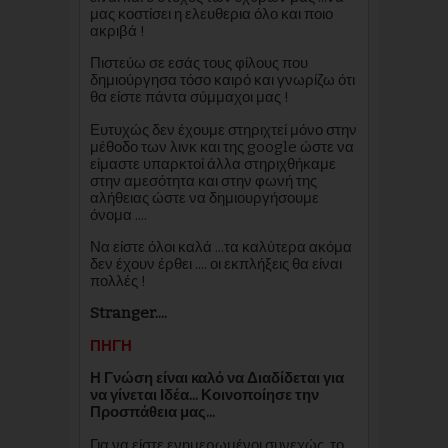
μας κοστίσει η ελευθερια όλο και ποιο
ακριβά !
Πιστεύω σε εσάς τους φίλους που
δημιούργησα τόσο καιρό και γνωρίζω ότι
θα είστε πάντα σύμμαχοι μας !
Ευτυχώς δεν έχουμε στηριχτεί μόνο στην
μέθοδο των λινκ και της google ώστε να
είμαστε υπαρκτοί άλλα στηριχθήκαμε
στην αμεσότητα και στην φωνή της
αλήθειας ώστε να δημιουργήσουμε
όνομα ....
Να είστε όλοι καλά ...τα καλύτερα ακόμα
δεν έχουν έρθει .... οι εκπλήξεις θα είναι
πολλές !
Stranger....
ΠΗΓΗ
Η Γνώση είναι καλό να Διαδίδεται για
να γίνεται Ιδέα... Κοινοποίησε την
Προσπάθεια μας...
Για να είστε ενημερωμένοι συνεχώς, το